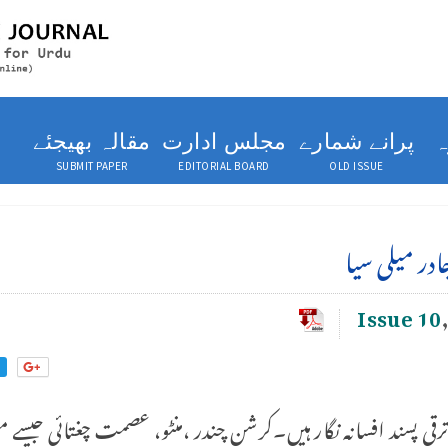
ہ
پرانے شمارے
مجلس ادارت
مقالہ بھیجئے
SUBMIT PAPER
EDITORIAL BOARD
OLD ISSUE
در میلی سیا
Issue 10
ترقی پسند افسانہ نگار ہیں۔کرشن چندر ،منٹو، عصمت چغتائی جیسے مش