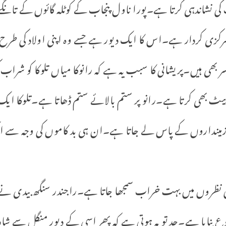
 نشاندہی کرتا ہے۔پورا ناول پنجاب کے کوٹلہ گائوں کے تانگے و
رکزی کردار ہے۔اس کا ایک دیور ہے جسے وہ اپنی اولاد کی طرح
ھی ہیں۔پریشانی کا سبب یہ ہے کہ رانوکا میاں تلوکا کو شر
پیٹ بھی کرتا ہے۔رانو پر ستم بالائے ستم ڈھاتا ہے۔تلوکا ایک
 زمینداروں کے پاس لے جاتا ہے۔ان ہی بد کاموں کی وجہ سے ای
کی نظروں میں بہت خراب سمجھا جاتا ہے۔راجندر سنگھ بیدی نے
ع بنایا ہے۔حد تو یہ ہوتی ہے کہ پھر اسی کے دیور منگل سے شاد