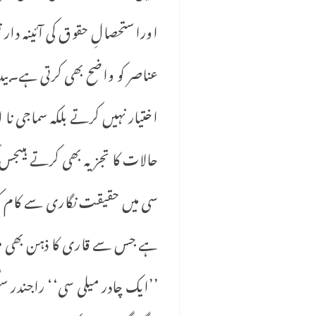
اوراستحصالِ حقوق کی آئینہ دار 
عناصر کو واضح بھی کرتی ہے۔بید
اختیار نہیں کرتے بلکہ سماجی نا
حالات کا تجزیہ بھی کرتے ہیںجس
سی میں حقیقت نگاری سے کام کی
ہے جس سے قاری کا ذہن بھی مت
’’ایک چادر میلی سی‘‘ راجندر 