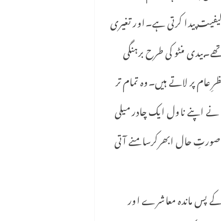
ی کیفیت پیدا کرتی ہے۔اور تغیری
ے۔بیدی منٹو کی طرح برہنگی
ِ عام پر لاتے ہیں۔وہ تمام تر
 نے اپنے ناول ایک چادر میلی
صورتِ حال ابھرکرسامنے آتی
 کے پس ماندہ معاشرے اور