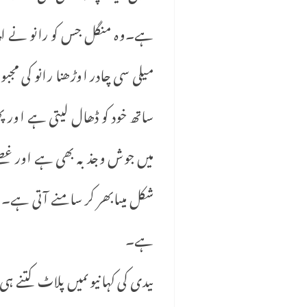
ہے۔وہ منگل جس کو رانو نے اپن
میلی سی چادر اوڑھنا رانو کی 
ساتھ خود کو ڈھال لیتی ہے اور پ
میں جوش وجذبہ بھی ہے اور غصے
شکل میںابھر کر سامنے آتی ہے۔ا
ہے۔
بیدی کی کہانیوںمیں پلاٹ کتنے ہی