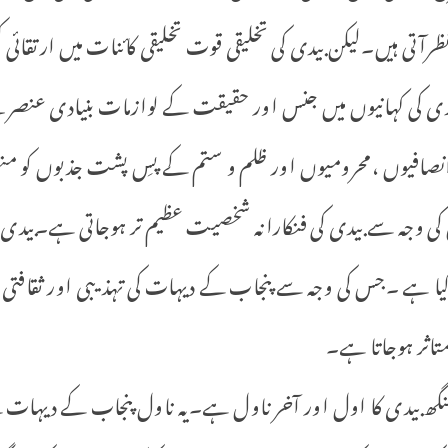
نظرآتی ہیں۔لیکن بیدی کی تخلیقی قوت تخلیقی کائنات میں ارتقائ
ی کی کہانیوں میں جنس اور حقیقت کے لوازمات بنیادی عنصر تھ
 انصافیوں ،محرومیوں اور ظلم و ستم کے پسِ پشت جذبوں کو منظر
 کی وجہ سے بیدی کی فنکارانہ شخصیت عظیم تر ہوجاتی ہے۔بیدی
ا ہے ۔جس کی وجہ سے پنجاب کے دیہات کی تہذیبی اور ثقافتی 
اثر ہوجاتا ہے۔
سنگھ بیدی کا اول اور آخر ناول ہے۔یہ ناول پنجاب کے دیہات