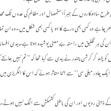
 کی طرح ساہوکاروں کے جبراًاستحصال اور مظالم کی حدوں تک محدو
 چاہے وہ کسی بھی درجے کا ہو یا کسی بھی شکل میں۔وہ ان تما
ان کی ہر تخلیق میں راستہ بے معنی پوشیدہ ہوتا ہے۔بیدی افسانہ
 کو پڑھ کر کرشن چندر نے بیدی سے کہا تھا کہ ’’ تم نہیں جانتے ک
کے ذہنی رویوں اور ان کی باطنی کشمکش سے الگ نہیں ہوتے۔ب