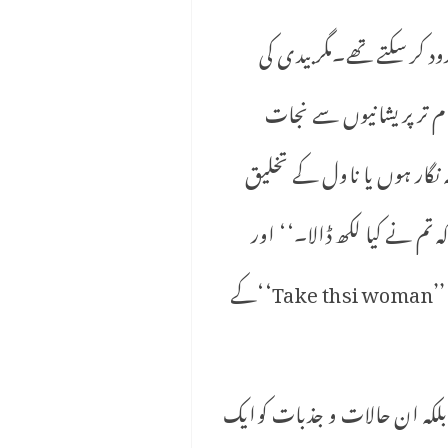
د کر سکتے تھے۔مگر بیدی کی
م تر پریشانیوں سے نجات
 نگار ہوں یا ناول کے تخلیق
ہ تم نے کیا لکھ ڈالا۔‘‘ اور
خوشونت سنگھ بھی اس ناول ’’ ایک چادر میلی سی‘‘ سے اتنا متاثر ہوئے کہ اس کا انگریزی میں ’’Take thsi woman‘‘کے
لکہ ان حالات و جذبات کوایک