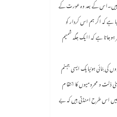
ٓتے ہیں۔اس کے بعد وہ عورت کے
یا ہے کہ اگر ہم اس کردار کو
امر ہوجاتا ہے کہ اایک جگہ شمیم
 کی بنائی ہوئیایک ایسی جہنم
ی ذلت و محرومیوں کا انتقا م
یں اس طرح امنڈتی ہیں کہ بے