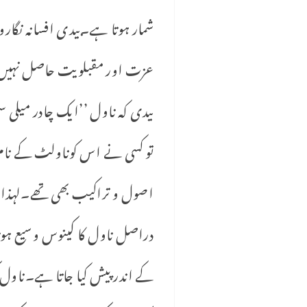
شمار ہوتا ہے۔بیدی افسانہ نگارو
عزت اور مقبلویت حاصل نہیں ہ
بیدی کہ ناول ’’ایک چادر میلی
تو کسی نے اس کوناولٹ کے نام
اصول و تراکیب بھی تھے۔لہذا ’
دراصل ناول کا کینوس وسیع ہوتا
کے اندر پیش کیا جاتا ہے۔ناو