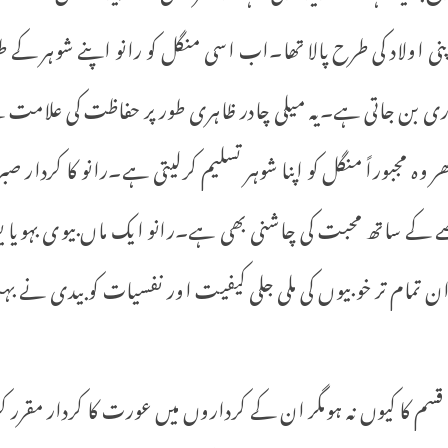
ی اولاد کی طرح پالا تھا۔اب اسی منگل کو رانو اپنے شوہر کے
مجبوری بن جاتی ہے۔یہ میلی چادر ظاہری طور پر حفاظت کی علا
ھر وہ مجبوراً منگل کو اپنا شوہر تسلیم کرلیتی ہے۔رانو کا کردا
 کے ساتھ محبت کی چاشنی بھی ہے۔رانو ایک ماں بیوی بہویا یو
ن تمام تر خوبیوں کی ملی جلی کیفیت اور نفسیات کو بیدی نے بہ
 قسم کا کیوں نہ ہومگر ان کے کرداروں میں عورت کا کردار مقرر کر