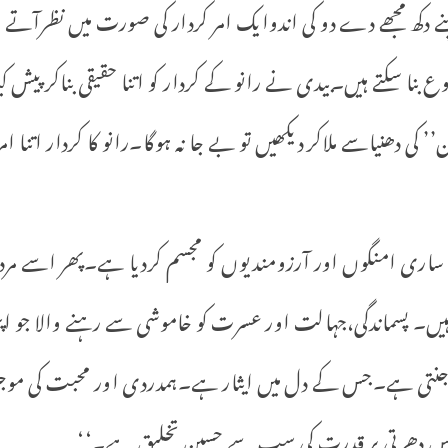
 اپنے دکھ مجھے دے دو کی اندوایک امر کردار کی صورت میں نظرا
ضوع بنا سکتے ہیں۔بیدی نے رانو کے کردار کو اتنا حقیقی بناکر پیش ک
’’ کی دھنیاسے ملاکر دیکھیں تو بے جا نہ ہوگا۔رانو کا کردار اتنا 
ساری امنگوں اور آرزومندیوں کو مجسم کردیا ہے۔پھر اسے مردوں
ہیں۔ پسماندگی،جہالت اور عسرت کو خاموشی سے رہنے والا جو اپن
جنتی ہے۔جس کے دل میں ایثار ہے۔ہمدردی اور محبت کی موج
 جو اس دھرتی پر قدرت کی سب سے حسین تخلیق ہے۔‘‘