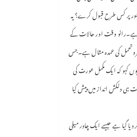
 طور پر کس طرح قبول کرے؟ یہ
مت ہے۔رانو وقت اور حالات کے
ر صبروتحمل کی عمدہ مثال ہے۔جس
ں کہو کہ ایک مکمل عورت کی
ت ہی دلکش انداز میں پیش کیا
 دیا گیا ہے جیسے ایک چادر میلی