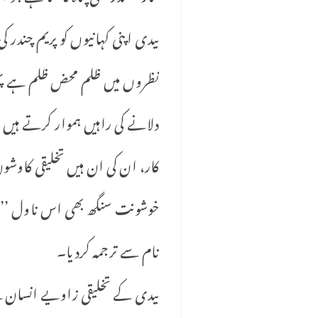
بیدی اپنی کہانیوں کو پریم چندر
نظروں میں ظلم محض ظلم ہے پھر
دلانے کی راہیں ہموار کرتے ہیں 
کار، ان کی ان ہیں تخلیقی کاوشوں
نام سے ترجمہ کردیا۔
بیدی کے تخلیقی زاویے انسان 