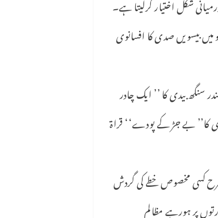
میانی شکل اختیار کرلیتا ہے۔
 میں بیسویں صدی کا افسانوی
ر سنگھ بیدی کا ’’ ایک چادر
دی کا’’ بے جڑ کے پودے‘‘ قراۃ
 طرح کسی مخصوص خطے کی گردش
توں پر ہورہے مظالم