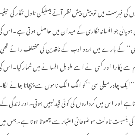
ں کی فہرست میں تو پیش پیش نظر آتے ہیںلیکن ناول نگار کی حیثی
وپائی جو افسانہ نگاری کے میدان میں حاصل ہوتی ہے۔اس کی 
 سی‘‘ کے بارے میں اردو ادب کے ناقدین کی مختلف رائے تھی۔
 سے پکارا اور کسی نے اسے طویل افسانے میں شمار کیا۔اس 
’ایک چادر میلی سی ‘‘کو الگ الگ ناموں سے پہچانا جانے لگا۔
ہے اور اس میں کرداروں کی کوئی قید نہیں ہوتی۔اور زندگی کے ز
ل کی بنسبت ناولٹ موضوعاتی اعتبار سے چھوٹا ہوتا ہے۔جس م