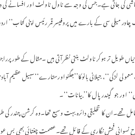
قاشی کی جاتی ہے۔جس کی وجہ سے ناول ناولٹ اور افسانے کی در
چادر میلی سی کے بارے میں پروفیسر قمر رئیس اپنی کتاب’’ اردو
یاں طویل تر ہوکر ناولٹ بنتی نظرآتی ہیں ۔مثال کے طورپرراجند
معمولی لڑکی‘‘، جیلانی بانوکا’’جگنواورستارے‘‘سہیل عظیم آبا
ی‘‘ اور جوگیندر پال کا’’ بیانات‘‘۔
امل تھے۔ان کا تخلیقی دائرہ بہت وسیع تھا۔وہ کرشن چندر کی
طرح نسوانی فحش نگاری کے قائل تھے۔عصمت چغتائی بھی بس عور