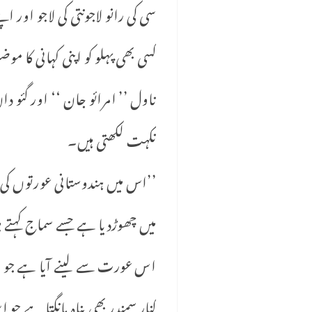
سی کی رانو لاجونتی کی لاجو اور
کسی بھی پہلو کو اپنی کہانی کا مو
ناول ’’ امرائو جان ‘‘ اور گئو دان
نکہت لکھتی ہیں۔
’’اس میں ہندوستانی عورتوں کی 
میں چھوڑدیا ہے جسے سماج کہتے 
اس عورت سے لینے آیا ہے جو 
کنار سمندر بھی پناہ مانگتا ہے