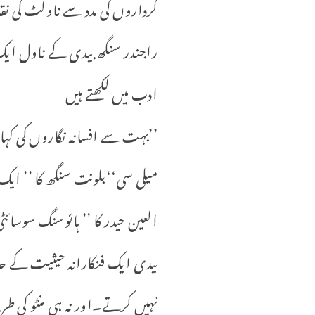
کرداروں کی مدد سے ناولٹ کی ن
راجندر سنگھ بیدی کے ناول ایک 
ادب میں لکھتے ہیں
’’بہت سے افسانہ نگاروں کی کہان
میلی سی‘‘بلونت سنگھ کا ’’ ایک 
العین حیدر کا ’’ ہائوسنگ سوسائٹ
بیدی ایک فنکارانہ حیثیت کے ح
نہیں کرتے۔اور نہ ہی منٹو کی 