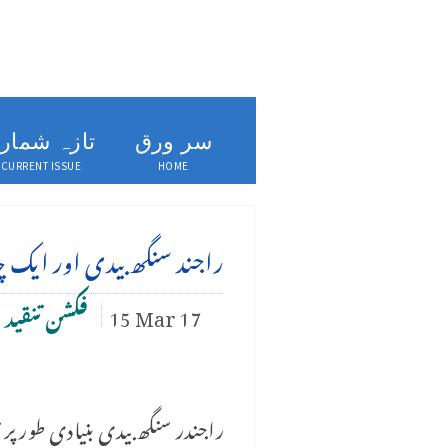
سر ورق
تازہ شمار
CURRENT ISSUE
HOME
راجند سنگھ بیدی اور ایک چا
15 Mar 17
فکشن تنقید
,
راجندر سنگھ بیدی بنیادی طور پر 