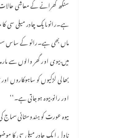
سنگھ گھرانے کے معاشی حالات کی
ہے۔رانوںایک چادر میلی سی کا م
ماں بھی ہے۔رانو کے ساس سسر ب
میں بیوی اور گھر والوں سے مار
بھالی لڑکیوں کو ساہوکاروں اور
اور رانو بیوہ ہوجاتی ہے۔‘‘
بیوہ عورت کو ہندوستانی سماج 
ناول ایک چادر میلی سی کا موضو