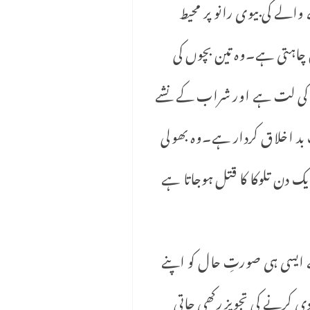
الے کی بیوی رانو پر محیط
 چاہتی ہے۔وہ تین بچوں کی
اب کی لت ہے اور شراب کے نشے
 بد اخلاق کردار ہے۔وہ بھولی
ک دن تلوکا کا قتل ہوجاتا ہے
 ایسی ہی صورتِ حال کو اپنے
ی کرنے کی تجویز رکھی جاتی