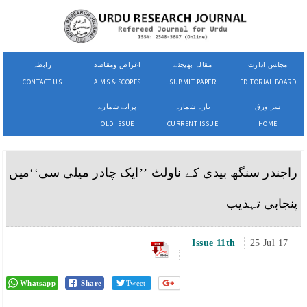
مجلس ادارت
مقالہ بھیجئے
اغراض ومقاصد
رابطہ
CONTACT US
AIMS & SCOPES
SUBMIT PAPER
EDITORIAL BOARD
سر ورق
تازہ شمارہ
پرانے شمارے
OLD ISSUE
CURRENT ISSUE
HOME
راجندر سنگھ بیدی کے ناولٹ ’’ایک چادر میلی سی‘‘میں
پنجابی تہذیب
Issue 11th
25 Jul 17
Whatsapp
Share
Tweet