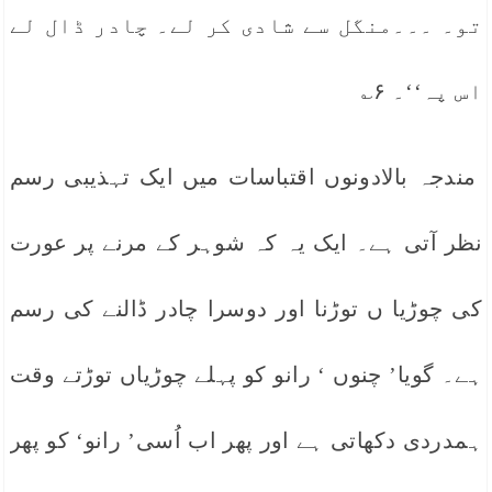
تو۔ ۔۔۔منگل سے شادی کر لے۔ چادر ڈال لے
اس پہ‘‘۔ ۶؎
مندجہ بالادونوں اقتباسات میں ایک تہذیبی رسم
نظر آتی ہے۔ ایک یہ کہ شوہر کے مرنے پر عورت
کی چوڑیا ں توڑنا اور دوسرا چادر ڈالنے کی رسم
ہے۔ گویا’ چنوں ‘ رانو کو پہلے چوڑیاں توڑتے وقت
ہمدردی دکھاتی ہے اور پھر اب اُسی’ رانو‘ کو پھر