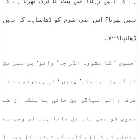
ہے کہ نہیں رہنا؟ اس پیٹ کا نرک بھرنا ہے کہ
نہیں بھرنا؟ اس اپنی شرم کو ڈھانپناہے کہ نہیں
ڈھانپنا؟‘‘۷؎
’چنوں ‘ کا مشورہ اگر چہ’ رانو‘ پر قہر بن
کر گر پڑا ہے مگر’ چنوں ‘ کی ہمدردی سے نہ
صرف ’رانو‘ سہاگن بن جاتی ہے بلکہ ان کے
بچوں کو بھی باپ مل جاتا ہے۔ اس رسم سے
پنجاب کے کوٹلے گاوں کی تہذیب کا دوسرا