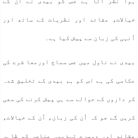
ہوا نظر آتا ہے جس کو بیدی نے اُن کے
خیالات، عقائد اور نظریات کے ساتھ اور
اُنہی کی زبان سے پیش کیا ہے۔
بیدی نے ناول میں جس سماج اورمعا شرے کی
عکاسی کی ہے اس کو ہم بیدی کے تخلیق شدہ
کر داروں کے حوالے سے ہی پیش کرنے کی سعی
کریں گے جو کہ اُن کی زبان، اُن کے خیالات،
عقائد اور دوسرے تہذیبی عناصر کو ظاہر