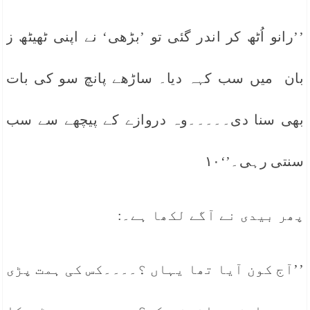
’’رانو اُٹھ کر اندر گئی تو ’بڑھی‘ نے اپنی ٹھیٹھ ز
بان میں سب کہہ دیا۔ ساڑھے پانچ سو کی بات
بھی سنا دی۔۔۔۔۔وہ دروازے کے پیچھے سے سب
سنتی رہی۔’‘۱۰
پھر بیدی نے آگے لکھا ہے۔:
’’آج کون آیا تھا یہاں ؟۔۔۔۔کس کی ہمت پڑی