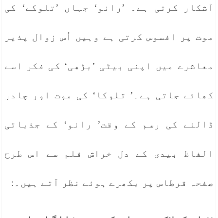
آشکار کرتی ہے۔ ’رانو‘ جہاں ’تلوکے‘ کی
موت پر افسوس کرتی ہے وہیں اُس زوال پذیر
معاشرے میں اپنی بیٹی ’بڑھی‘ کی فکر اسے
کھائے جاتی ہے۔’ تلوکا‘ کی موت اور چادر
ڈالنے کی رسم کے وقت’ رانو‘ کے جذباتی
الفاظ بیدی کے دل خراش قلم سے اس طرح
صفحہ قرطاس پر بکھرے ہوئے نظر آتے ہیں۔: