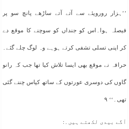
’’ہزار روروپئے سے آتے آتے ساڑھے پانچ سو پر
فیصلہ ہوا۔اس کو جنداں کو سوچنے کا موقع دے
کر اپنی تسلی تشفی کرتے ہوہے وہ لوگ چلے گئے۔
حرافہ نے موقع بھی ایسا تلاش کیا تھا جب کہ رانو
گاوں کی دوسری عورتوں کے ساتھ کپاس چننے گئی
تھی۔‘‘ ۹
آگے بیدی لکھتے ہیں۔: