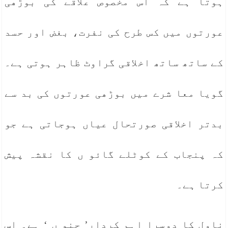
ہوتا ہے کہ اُس مخصوص علاقے کی بوڑھی
عورتوں میں کس طرح کی نفرت، بغض اور حسد
کے ساتھ ساتھ اخلاقی گراوٹ ظاہر ہوتی ہے۔
گویا معا شرے میں بوڑھی عورتوں کی بد سے
بدتر اخلاقی صورتحال عیاں ہوجاتی ہے جو
کہ پنجاب کے کوٹلے گائو ں کا نقشہ پیش
کرتا ہے۔
ناول کا دوسرا اہم کردار’ چنو ں ‘ ہے۔ اس