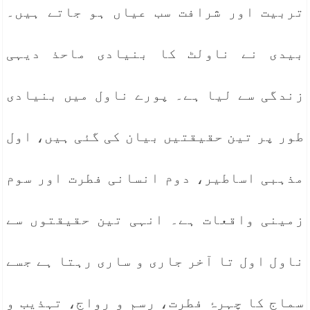
تربیت اور شرافت سب عیاں ہو جاتے ہیں۔
بیدی نے ناولٹ کا بنیادی ماحذ دیہی
زندگی سے لیا ہے۔ پورے ناول میں بنیادی
طور پر تین حقیقتیں بیان کی گئی ہیں، اول
مذہبی اساطیر، دوم انسانی فطرت اور سوم
زمینی واقعات ہے۔ انہی تین حقیقتوں سے
ناول اول تا آخر جاری و ساری رہتا ہے جسے
سماج کا چہرۂ فطرت، رسم و رواج، تہذیب و