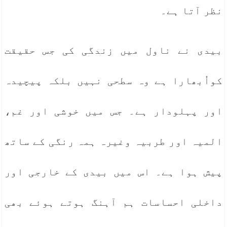
نظر آتا ہے۔
بیدی نے ناول میں زندگی کی جس حقیقت
کواُبھارا ہے وہ سطحی نہیں بلکہ پیچیدہ
اور پہلودار ہے۔ جس میں خوشی اور غم،
المیہ اور طربیہ وغیرہ ہمہ رنگی کے ساتھ
پیش ہوا ہے۔ اس میں بیدی کے خارجی اور
داخلی احساسات ہم آہنگ ہوتے ہوئے بھی