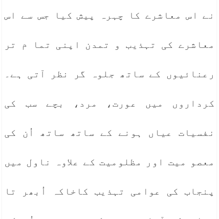
نے اس معاشرے کا چہرہ پیش کیا جس سے اس
معاشرے کی تہذیب و تمدن اپنی تما م تر
رعنائیوں کے ساتھ جلوہ گر نظر آتی ہے۔
کرداروں میں عورت، مرد، بچے سب کی
نفسیات عیاں ہونے کے ساتھ ساتھ اُن کی
معصو میت اور مظلومیت کے علاوہ ناول میں
پنجاب کی عوامی تہذیب کاخاکہ اُبھر تا