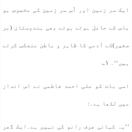
ایک سر زمین اور اُس سر زمین کی مخصوص بو
باس کے حامل ہوتے ہوئے بھی ہندوستان (بر
صغیر)کے آدمی کا ظاہر و باطن منعکس کرتے
ہیں’‘۔ ۱؎
اسی بات کو علی احمد فاطمی نے اس انداز
میں لکھا ہے۔:
’’یہ کہانی صرف رانو کی نہیں ہے۔ایک گھر