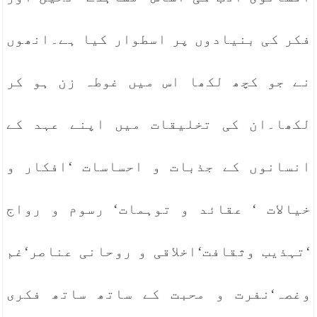
فکر کی بنیادوں پر اسطوار کیا ہے۔انھوں
نے جو کچھ لکھا اس میں غوطہ زن ہو کر
لکھا۔ان کی تخلیقات میں اپنے عہد کے
انسانوں کے جذبات و احساسات ‘افکار و
خیالات ‘ عقائد و توہمات‘ رسوم و رواج
‘تہذیب وثقافت‘اخلاقی و روحانی عناصر‘غم
وغصہ‘نفرت و محبت کے ساتھ ساتھ فکری