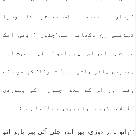
کردار سے بیدی نے اس معاشرے کا دوسرا
تہذیبی رخ دکھایا ہے۔’چنوں ‘ بھی ایک
عورت ہے اور اس میں رانو کے لیے محبت اور
ہمدردی پائی جاتی ہے۔’ تلوکا‘ کی موت کے
وقت اور اس کے بعد’ چنوں ‘ کی ہمدردی
کاخلاصہ کرتے ہوئے بیدی نے لکھا ہے۔:
’’رانو باہر دوڑی، پھر اندر چلی آئی پھر باہر اٹھ