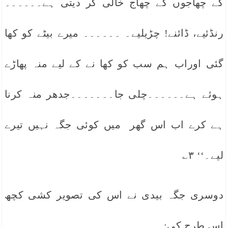
کے چھاجوں کے چھاج خالی کر دیتی ہے۔۔۔۔۔۔
رنڈئیے، ڈائنے! چڑیلیے۔ ۔۔۔۔۔۔ میرے بیٹے کو کھا
گئی اوراب ہم سب کو کھا نے کے لیے منہ پھاڑے
ہوئے ہے۔۔۔۔۔۔چلی جا۔۔۔۔۔۔۔جدھر منہ کرنا
ہے کرے اب اس گھر میں کوئی جگہ نہیں تیرے
لیے۔‘‘ ۳؎
دوسری جگہ بیدی نے اس کی تصویر کشی کچھ
اس طرح کی: