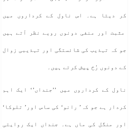
کر دیتا ہے۔ اس ناول کے کرداروں میں
مثبت اور منفی دونوں رویے نظر آتے ہیں
جو کہ تہذیب کی شائستگی اور تہذیبی زوال
کے دونوں رُخ پیش کرتے ہیں۔
ناول کے کرداروں میں ’’جنداں’‘ ایک اہم
کردار ہے جو کہ’ رانو‘ کی ساس اور’ تلوکا‘
اور منگل کی ماں ہے۔ جنداں ایک روایتی