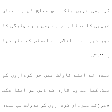
کی بھی نہیں بلکہ اُس سماج کی ہے جہاں
غریبی کا تسلط ہے، بے بسی و بے چارگی کا
دور دورہ ہے۔ افلاس نے احساس کو مار دیا
ہے‘‘۔۲؎
بیدی نے اپنے ناولٹ میں جن کرداروں کو
پیش کیا ہے وہ قاری کے ذہن پر اپنا عکس
چھوڑتے ہیں۔ان کرداروں کی بدولت ہی بیدی