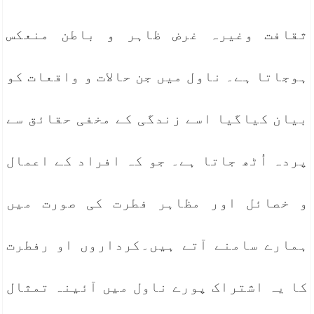
ثقافت وغیرہ غرض ظاہر و باطن منعکس
ہوجاتا ہے۔ ناول میں جن حالات و واقعات کو
بیان کیاگیا اسے زندگی کے مخفی حقائق سے
پردہ اُٹھ جاتا ہے۔ جو کہ افراد کے اعمال
و خصائل اور مظاہر فطرت کی صورت میں
ہمارے سامنے آتے ہیں۔کرداروں او رفطرت
کا یہ اشتراک پورے ناول میں آئینہ تمثال