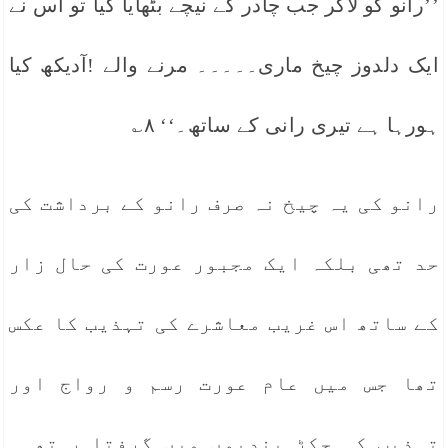
’’رانو کو لاکر جب چادر کے نیچے بٹھایا گیا تو اس نے
ایک دلدوز چیخ ماری۔۔۔۔۔ مرنے والے !آدیکھ کیا
ہورہا ہے تیری رانی کے ساتھ۔‘‘ ۸؎
رانو کی یہ چیخ نہ صرف رانو کے برداشت کی
حد تھی بلکہ ایک مجبور عورت کی حال زار
کے ساتھ اس غریب معاشرے کی تہذیب کا عکس
تھا جس میں عام عورت رسم و رواج اور
تہذیب کی جکڑ بندیوں میں گرفتا ر تھی۔