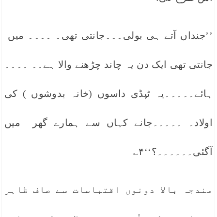
’’جنداں آتے ہی بولی۔۔۔جانتی تھی۔ ۔۔۔۔ میں
جانتی تھی ایک دن یہ چاند چڑھنے والا ہے۔۔ ۔۔۔۔
ہائے۔۔۔۔۔یہ ٹپڈی داسوں (خانہ بدوشوں ) کی
اولاد۔ ۔۔۔۔۔جانے کہاں سے ہمارے گھر میں
آگئی۔۔۔۔۔۔؟‘‘۴؎
مندجہ بالا دونوں اقتباسات سے صاف ظاہر