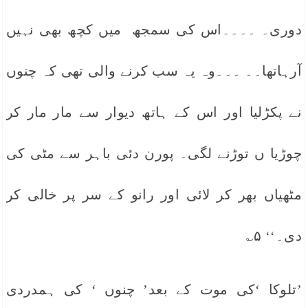
دوری۔ ۔۔۔۔اس کی سمجھ میں کچھ بھی نہیں
آرہاتھا۔۔ ۔۔۔وہ یہ سب کرنے والی تھی کہ چنوں
نے پکڑلیا اور اس کے ہاتھ دیوار سے مار مار کر
چوڑیا ں توڑنے لگی۔ پورن دئی باہر سے مٹی کی
مٹھیاں بھر کر لائی اور رانو کے سر پر خالی کر
دی۔‘‘ ۵؎
’تلوکا ‘کی موت کے بعد’ چنوں ‘ کی ہمدردی