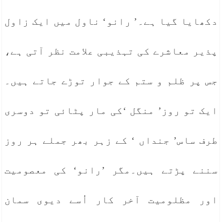
دکھایا گیا ہے۔’ رانو‘ ناول میں ایک زاول
پذیر معاشرے کی تہذیبی علامت نظر آتی ہے،
جس پر ظلم و ستم کے جوار توڑے جاتے ہیں۔
ایک تو روز’ منگل ‘کی مار پٹائی تو دوسری
طرف ساس’ جنداں ‘ کے زہر بھر جملے ہر روز
سننے پڑتے ہیں۔مگر ’رانو‘ کی معصومیت
اور مظلومیت آخر کار اُسے دیوی سمان