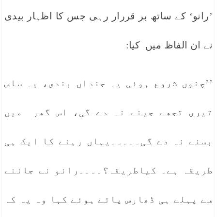
’رانو‘ کے ساتھ بر قررار رہی جس کا اظہار بیدی
نے ان الفاظ میں کیا:
’’چنوں شروع ہوئی یہ جنداں بندی، یہ ساس
تیری تجھے جینے نہ دے گی، اس گھر میں
بسنے نہ دے گی۔۔۔۔۔یہاں رہنے کا ایک ہی
طریقہ ہے۔ کیاطریقہ؟۔۔۔۔رانو نے جاننے
سے پہلے ہی ڈھارس پاتے ہوئے کہا وہ یہ کہ