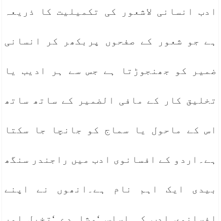
ادب انسانی لاشعور کی تکمیلیت کا ذریعہ
ہے جو شعور کے صفحوں پربکھر کر انسانی
ضمیر کو جھنجوڑتا ہے جس سے ہر ادیب یا
تخلیق کار کے مافی الضمیر کے ساتھ ساتھ
اس کے ماحول یا سماج کو جانچا جا سکتا
ہے۔اردو کے افسانوی ادب میں راجندر سنگھ
بیدی ایک اہم نام ہے۔انھوں نے اپنے
افسانوی ادب کی اساس ‘مشاہدے ‘تخیل اور