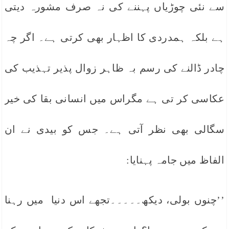
سے نئی چوڑیاں پہننے کی نہ صرف مشورہ دیتی
ہے بلکہ ہمدردی کا اظہار بھی کرتی ہے۔ اگر چہ
چادر ڈالنے کی رسم بہ ظاہر زوال پذیر تہذیب کی
عکاسی کر تی ہے مگراس میں انسانی بقا کی خیر
سگالی بھی نظر آتی ہے۔ جس کو بیدی نے ان
الفاظ میں جامہ پہنایا:
’’چنوں بولی، دیکھ۔۔۔۔۔تجھے اس دنیا میں رہنا