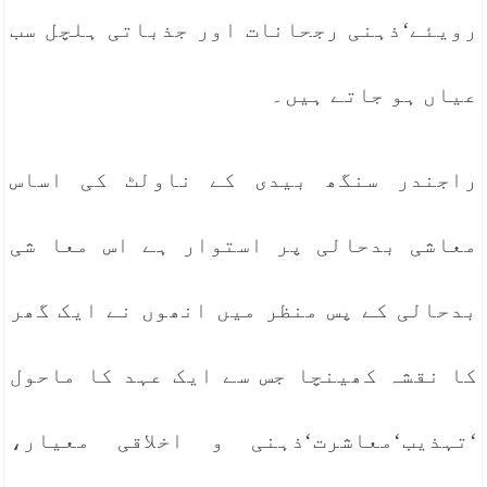
رویئے‘ذہنی رجحانات اور جذباتی ہلچل سب
عیاں ہو جاتے ہیں۔
راجندر سنگھ بیدی کے ناولٹ کی اساس
معاشی بدحالی پر استوار ہے اس معا شی
بدحالی کے پس منظر میں انھوں نے ایک گھر
کا نقشہ کھینچا جس سے ایک عہد کا ماحول
‘تہذیب‘معاشرت‘ذہنی و اخلاقی معیار،