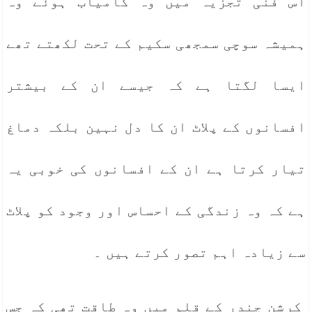
اس فنی تجزیہ میں وہ کامیاب ہوئے وہ
ہمیشہ سوچی سمجھی سکیم کے تحت لکھتے تھے
ایسا لگتا ہے کہ جیسے ان کے بیشتر
افسانوں کے پلاٹ ان کا دل نہین بلکہ دماغ
تیار کرتا ہے ان کے افسانوں کی خوبی یہ
ہے کہ وہ زندگی کے احساس اور وجود کو پلاٹ
سے زیادہ اہم تصور کرتے ہیں ۔
کرشن چندر کے قلم میں وہ طاقت تھی کہ جس