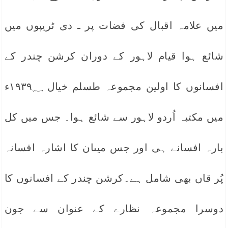
میں علامہ اقبال کی فضات پر ـ دی ٹریپوں میں
شائع ہوا قیام لاہور کے دوران کرشن چندر کے
افسانوں کا اولین مجموعہ طسلم خیال ۱۹۳۹؁ء
میں مکتبہ اُردو لاہور سے شائع ہوا۔ جس میں کل
بارہ افسانے ہی اور جس میںان کا اشارہ افسانہ
پُر قاں بھی شامل ہے۔کرشن چندر کے افسانوں کا
دوسرا مجموعہ نظارے کے عنوان سے جون