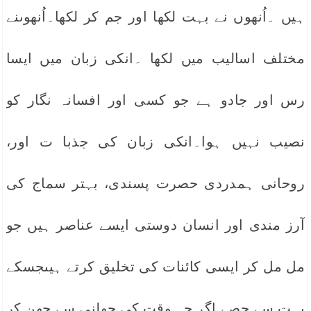
ہیں ۔اُنھوں نے بہت لکھا اور جم کر لکھا۔اُنھوںنے
مختلف اسالیب میں لکھا ۔انکی زبان میں ایسا
رس اور جادو ہے جو کسی اور افسانہ نگار کو
نصیب نہیں ہوا۔انکی زبان کی جذبا ت اور،
روحانی ہمدردی حصرت پسندی، بہتر سماج کی
آرز مندی اور انسان دوستی ایسے عناصر ہیں جو
مل مل کر ایسی کائنات کی تخلیق کرتے ہیںجسکے
بہت سے حصے اگر چہ وقت کی چھلنی سے چھن کر