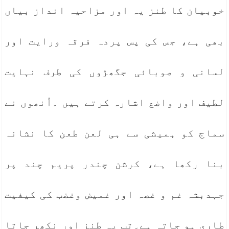
خوبیان کا طنز یہ اور مزاحیہ انداز بیاں
بھی ہے، جس کی پس پردہ فرقہ ورایت اور
لسانی و صوبائی جگھڑوں کی طرف نہایت
لطیف اور واضع اشارہ کرتے ہیں ۔اُنھوں نے
سماج کو ہمیشی سے ہی لعن طعن کا نشانہ
بنا رکھا ہے، کرشن چندر پریم چند پر
جہدبشہ غم و غصہ اور غمیض وغضب کی کیفیت
طاری ہو جاتہ ہے۔تب یہ طنز اور نکھر جاتا