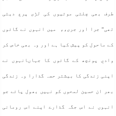
طرف بھی چلتی موتیوں کی لڑی پرع دیتی
تھی” جرا اور جری،، میں انہوں نے گائوں
کے ماحول کو پیش کیا ہے اور وہ بھی خاص کر
وادیِ پونچھ کے گائوں کا جہاںانہوں نے
اپنی زندگی کا بیشتر حصہ گذارا وہ زندگی
بھر ان حسین لمحوں کو نہیں بھول پائے جو
انہوں نے اس جگہ گذارے اپنے اس رومانی