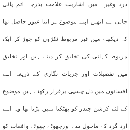
درد وغیرہ میں اشاریت علامت بدرجہ اتم پائی
جاتی ہے انھیں اپنے موضوع پر اتنا عبور حاصل تھا
کہ دیکھنے میں غیر مربوط ٹکڑوں کو جوڑ کر ایک
مربوط کہانی کی تخلیق کر دیتے ہیں اور تخلیق
میں تفصیلات اور جزیات نگاری کے ذریعہ اپنے
افسانوں میں دل چسپی برقرار رکھتے ہیں موضوع
کے لئے کرشن چندر کو بھٹکنا نہیں پڑتا تھا وہ اپنے
ارد گرد کے ماحول سے اورچھوٹے چھوٹے واقعات کو