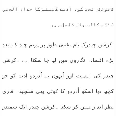
ڈھونڈاتجھ کو، آدھے گھنٹے کا خدا، الجھی
لڑکی کالے بال شامل ہیں
کرشن چندرکا نام یقینی طور پر پریم چند کے بعد
بڑے افسانہ نگاروں میں لیا جا سکتا ہے ۔کرشن
چندر کی اہمیت اور اُنھوں نے اُدردو ادب کو جو
کچھ دیا اسکو اُدردو کا کوئی بھی سنجیدہ قاری
نظر انداز نہیں کر سکتا ۔کرشن چندر ایک سمندر