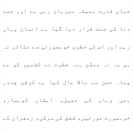
جہاں قدرت ہمیشہ مہربان رہی ہے اور جسے
دنا کی جنت قرار دیا گیا ہے انسان وہاں
رہے اور اس کی فطری خوبصورتی سے متاثر نہ
ہو یہ نہ ممکن ہے۔ فطرت نے کشمیر کو بے
پناہ حسن سے مالا مال کیا ہے کرشن چندر
بھی وہاں کی جھیل، ابشار کوہسار،
خوبصورت عورتیں، شفق کی سرکی، زعفران کے