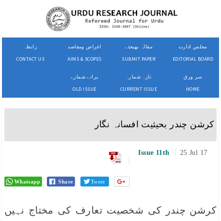
مجلس ادارت
مقالہ بھیجئے
اغراض ومقاصد
رابطہ
CONTACT US
AIMS & SCOPES
SUBMIT PAPER
EDITORIAL BOARD
سر ورق
تازہ شمارہ
پرانے شمارے
OLD ISSUE
CURRENT ISSUE
HOME
کرشن چندر بحیثیت افسانہ نگار
Issue 11th
25 Jul 17
Whatsapp
Share
Tweet
کرشن چندر کی شخصیت تعارف کی مختاج نہیں