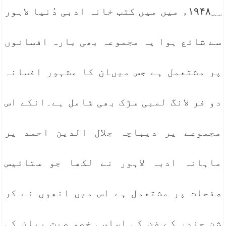
۱۹۴۸؁ء میں میں کتب خانہ ادبی دُنیا لاہور
سے شائع ہوا یہ مجموعہ بھی بارہ افسانوں
پر مشتعمل ہے جس میںان کا مشہور افسانہ
دو فر لانگ لمبی سڑک بھی شامل ہے۔انکے اس
مجموعے پر دیباچہ جلال الدین احمد پر
ماہانہ ادبہ لاہور نے لکھا جو ستائیس
صفحات پر مشتعمل ہے اس میں انھوں نے کر
شن چندر کے ضن کی اساسی خصو صیت بیان کی