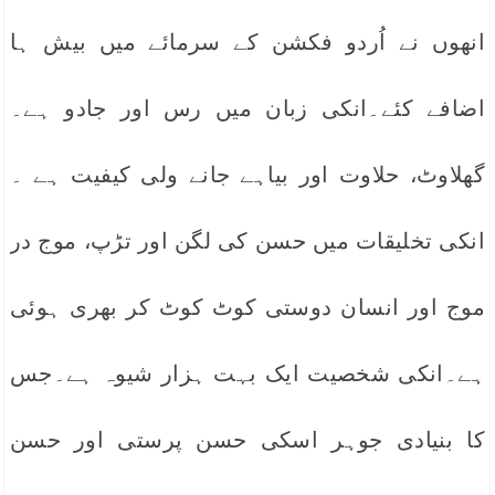
انھوں نے اُردو فکشن کے سرمائے میں بیش ہا
اضافے کئے۔انکی زبان میں رس اور جادو ہے۔
گھلاوٹ، حلاوت اور بیاہے جانے ولی کیفیت ہے ۔
انکی تخلیقات میں حسن کی لگن اور تڑپ، موج در
موج اور انسان دوستی کوٹ کوٹ کر بھری ہوئی
ہے۔انکی شخصیت ایک بہت ہزار شیوہ ہے۔جس
کا بنیادی جوہر اسکی حسن پرستی اور حسن