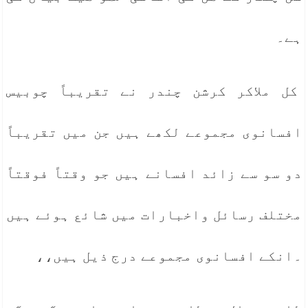
ہے۔
کل ملاکر کرشن چندر نے تقریباً چوبیس
افسانوی مجموعے لکھے ہیں جن میں تقریباً
دو سو سے زائد افسانے ہیں جو وقتاً فوقتاً
مختلف رسائل واخبارات میں شائع ہوئے ہیں
۔انکے افسانوی مجموعے درج ذیل ہیں،،