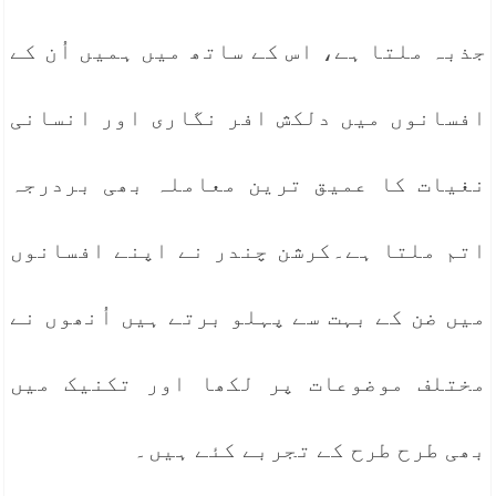
جذبہ ملتا ہے، اس کے ساتھ میں ہمیں اُن کے
افسانوں میں دلکش افر نگاری اور انسانی
نغیات کا عمیق ترین معاملہ بھی بردرجہ
اتم ملتا ہے۔کرشن چندر نے اپنے افسانوں
میں ضن کے بہت سے پہلو برتے ہیں اُنھوں نے
مختلف موضوعات پر لکھا اور تکنیک میں
بھی طرح طرح کے تجربے کئے ہیں۔