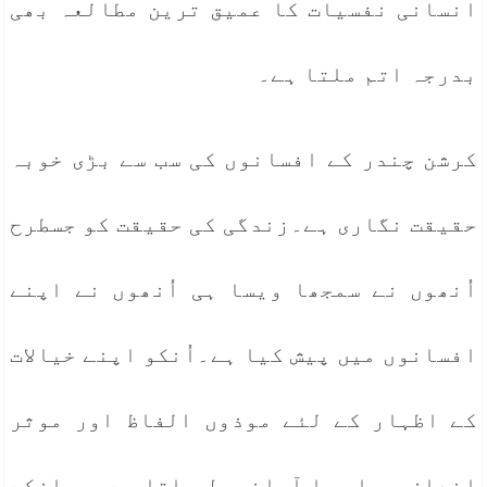
انسانی نفسیات کا عمیق ترین مطالعہ بھی
بدرجہ اتم ملتا ہے۔
کرشن چندر کے افسانوں کی سب سے بڑی خوبہ
حقیقت نگاری ہے۔زندگی کی حقیقت کو جسطرح
اُنھوں نے سمجھا ویسا ہی اُنھوں نے اپنے
افسانوں میں پیش کیا ہے۔اُنکو اپنے خیالات
کے اظہار کے لئے موذوں الفاظ اور موثر
انداز ِبیاں با آسانی مل جاتا ہے۔یہ انکے