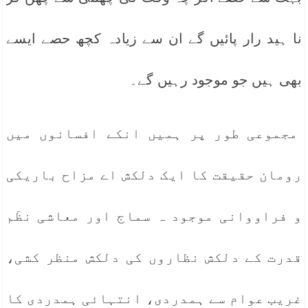
نا ہید رار پائیں گے ان سے زیادہ کچھ حصے ایسے
بھی ہیں جو موجود رہیں گے۔
مجموعی طور پر ہمیں انکے افسانوں میں
رومان حقیقت کا ایک دلکش اے مزاح باریکی
و فراووانی موجود ہ سماج اور معاشی نظٓم
قدرت کے دلکش نظاروں کی دلکش منظر کشی،
غریب عوام سے ہمدردی، انتہائی ہمدردی کا