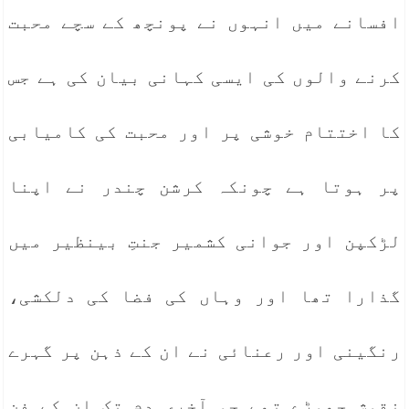
افسانے میں انہوں نے پونچھ کے سچے محبت
کرنے والوں کی ایسی کہانی بیان کی ہے جس
کا اختتام خوشی پر اور محبت کی کامیابی
پر ہوتا ہے چونکہ کرشن چندر نے اپنا
لڑکپن اور جوانی کشمیر جنتِ بینظیر میں
گذارا تھا اور وہاں کی فضا کی دلکشی،
رنگینی اور رعنائی نے ان کے ذہن پر گہرے
نقوش چھوڑے تھے جو آخری دم تک ان کے فن