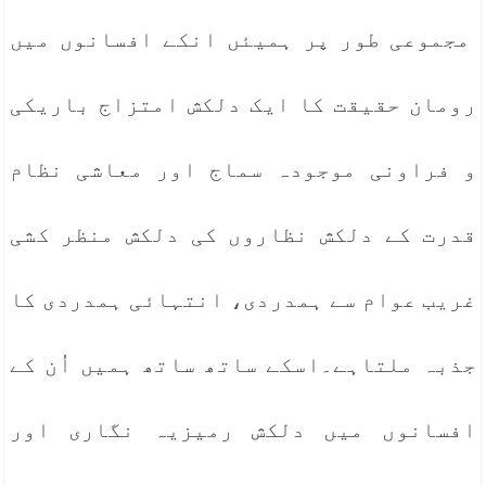
مجموعی طور پر ہمیئں انکے افسانوں میں
رومان حقیقت کا ایک دلکش امتزاج باریکی
و فراونی موجودہ سماج اور معاشی نظام
قدرت کے دلکش نظاروں کی دلکش منظر کشی
غریب عوام سے ہمدردی، انتہائی ہمدردی کا
جذبہ ملتاہے۔اسکے ساتھ ساتھ ہمیں اُن کے
افسانوں میں دلکش رمیزیہ نگاری اور