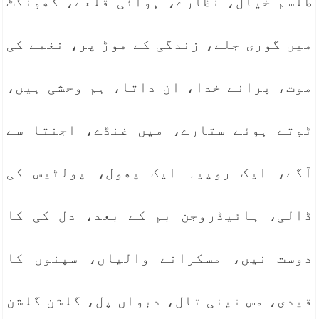
طلسم خیال، نظارے، ہوائی قلعے، گھونگٹ
میں گوری جلے، زندگی کے موڑ پر، نغمے کی
موت، پرانے خدا، ان داتا، ہم وحشی ہیں،
ٹوتے ہوئے ستارے، میں غنڈے، اجنتا سے
آگے، ایک روپیہ ایک پھول، پولٹیس کی
ڈالی، ہائیڈروجن بم کے بعد، دل کی کا
دوست نیں، مسکرانے والیاں، سپنوں کا
قیدی، مس نینی تال، دبواں پل، گلشن گلشن