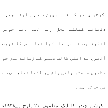
کرشن چندر کا قلم بچپن سے ہی اپنے جوہر
دکھانے کیلئے مچل رہا تھا ۔یہ جوہر
انکوقدرت نے ہی عطا کیا تھا۔ اس کا ثبوت
اُنھوں نے اپنی طالب علمی کے زمانے میں جو
مظموں ماسٹر باقی رام پر لکھا تھا، اس سے
مل جاتا ہے ۔
کرشن چندر کا ایک مظمون ۲۱ مارچ ۱۹۳۸؁ء