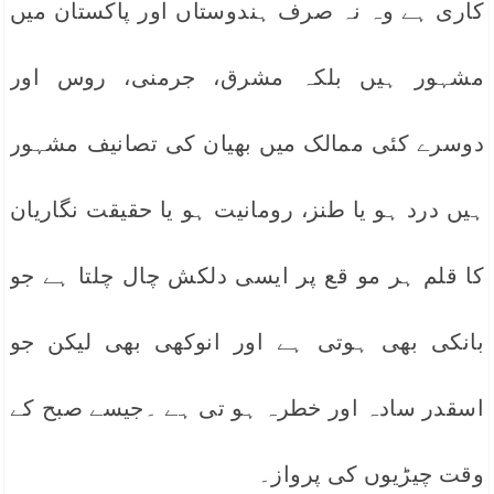
کاری ہے وہ نہ صرف ہندوستاں اور پاکستان میں
مشہور ہیں بلکہ مشرق، جرمنی، روس اور
دوسرے کئی ممالک میں بھیان کی تصانیف مشہور
ہیں درد ہو یا طنز، رومانیت ہو یا حقیقت نگاریان
کا قلم ہر مو قع پر ایسی دلکش چال چلتا ہے جو
بانکی بھی ہوتی ہے اور انوکھی بھی لیکن جو
اسقدر سادہ اور خطرہ ہو تی ہے ۔جیسے صبح کے
وقت چیڑیوں کی پرواز۔