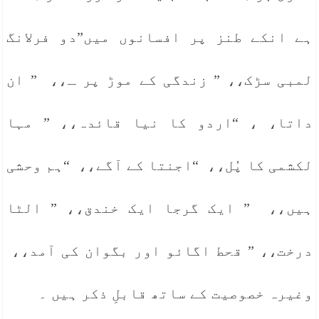
ہے انکے طنز پر افسانوں میں”دو فرلانگ
لمبی سڑک،، ” زندگی کے موڑ پر ـ،، ” ان
داتا، ، “اردو کا نیا قائدہ،، ” مہا
لکشمی کا پُل،، “اجنتا کے آگے،، “ہم وحشی
ہیں،، ” ایک گرجا ایک خندق،، ” الٹا
درخت،، ” قحط اگائو اور بگوان کی آمد،،
وغیرہ خصوصیت کے ساتھ قابلِ ذکر ہیں ۔