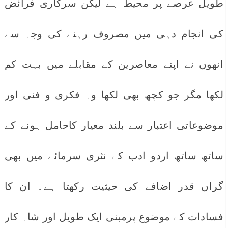
طویل عرصے پر محیط ہے لیکن سرکاری فرائض
کی انجام دہی میں مصروف رہنے کی وجہ سے
انھوں نے اپنے معاصرین کے مقابلے میں بہت کم
لکھا مگر جو کچھ بھی لکھا وہ فکری و فنی اور
موضوعاتی اعتبار سے بلند معیار کاحامل ہونے کے
ساتھ ساتھ اردو ادب کے نثری سرمائے میں بھی
گراں قدر اضافے کی حیثیت رکھتا ہے۔ ان کا
فسادات کے موضوع پرمبنی ایک طویل اور شاہ کار