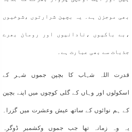
بھی موجزن ہے۔ یہ بچپن شرارتوں ،شوخیوں
،بے باکیوں ،نادانیوں اور رومان بھرے
جذبات سے بھی عبارت ہے۔
قدرت اللہ شہاب کا بچپن جموں شہر کے
اسکولوں اور وہاں کے گلی کوچوں میں اپنے بچپن
کے ہم نوائوں کے ساتھ عیش وعشرت میں گزرا۔
یہ وہ زمانہ تھا جب جموں وکشمیر ڈوگرہ