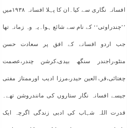
افسانہ نگاری سے کیا۔ان کا پہلا افسانہ ۱۹۳۸میں
’’چندراوتی‘‘ کے نام سے شائع ہوا۔یہ وہ زمانہ تھا
جب اردو افسانے کے افق پر سعادت حسن
منٹو،راجندر سنگھ بیدی،کرشن چندر،عصمت
چغتائی،قرۃالعین حیدر،مرزا ادیب اورممتاز مفتی
جیسے افسانہ نگار ستاروں کی مانندروشن تھے۔
قدرت اللہ شہاب کی ادبی زندگی اگرچہ ایک