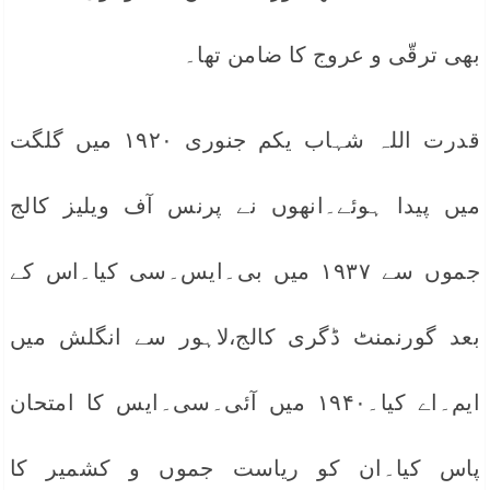
بھی ترقّی و عروج کا ضامن تھا۔
قدرت اللہ شہاب یکم جنوری ۱۹۲۰ میں گلگت
میں پیدا ہوئے۔انھوں نے پرنس آف ویلیز کالج
جموں سے ۱۹۳۷ میں بی۔ایس۔سی کیا۔اس کے
بعد گورنمنٹ ڈگری کالج،لاہور سے انگلش میں
ایم۔اے کیا۔۱۹۴۰ میں آئی۔سی۔ایس کا امتحان
پاس کیا۔ان کو ریاست جموں و کشمیر کا