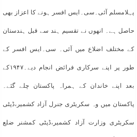
پہلامسلم آئی۔سی۔ایس افسر ہونے کا اعزاز بھی
حاصل ہے۔ انھوں نے تقسیم ہند سے قبل ہندستان
کے مختلف اضلاع میں آئی۔ سی۔ایس افسر کے
طور پر اپنے سرکاری فرائض انجام دیے۔۱۹۴۷کے
بعد اپنے خاندان کے ہمراہ پاکستان چلے گئے۔
پاکستان میں وہ سکریٹری جنرل آزاد کشمیر،ڈپٹی
سکریٹری وزارت آزاد کشمیر،ڈپٹی کمشنر ضلع