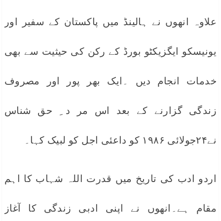
علاوہ انھوں نے ہالینڈ میں پاکستان کے سفیر اور
یونیسکو ایگزیکٹو بورڈ کے رکن کی حیثیت سے بھی
خدمات انجام دیں ۔ایک بھر پور اور مصروف
زندگی گزارنے کے بعد اس مر د ِ حق شناس
نے۲۴جولائی ۱۹۸۶ کو داعئی اجل کو لبیک کہا۔
اردو ادب کی تاریخ میں قدرت اللہ شہاب کا اہم
مقام ہے۔انھوں نے اپنی ادبی زندگی کا آغاز