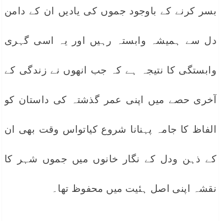
بسر کرنے کے باوجود جموں کی یادیں ان کے دامن
دل سے ہمیشہ وابستہ رہیں اور یہ اسی گہری
وابستگی کا نتیجہ ہے کہ جب انھوں نے زندگی کے
آخری حصے میں اپنی عمر گذشتہ کی داستان کو
الفاظ کا جامہ پہنانا شروع کیاتواس وقت بھی ان
کے ذہن ودل کے نگار خانوں میں جموں شہر کا
نقشہ اپنی اصل ہئیت میں محفوظ تھا۔