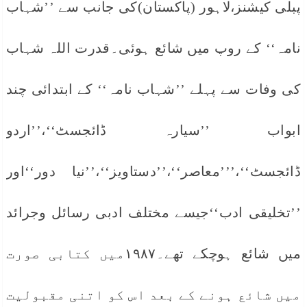
پبلی کیشنز،لاہور (پاکستان)کی جانب سے ’’شہاب
نامہ‘‘ کے روپ میں شائع ہوئی۔قدرت اللہ شہاب
کی وفات سے پہلے ’’شہاب نامہ‘‘ کے ابتدائی چند
ابواب ’’سیارہ ڈائجسٹ‘‘،’’اردو
ڈائجسٹ‘‘،’’’معاصر‘‘،’’دستاویز‘‘،’’نیا دور‘‘اور
’’تخلیقی ادب‘‘جیسے مختلف ادبی رسائل وجرائد
میں شائع ہوچکے تھے۔۱۹۸۷میں کتابی صورت
میں شائع ہونے کے بعد اس کو اتنی مقبولیت