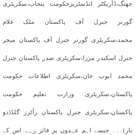
جھنگ،ڈأریکٹر انڈسٹریزحکومت پنجاب،سکریٹری
گورنر جنرل آف پاکستان ملک غلام
محمد،سکریٹری گورنر جنرل آف پاکستان میجر
جنرل اسکندر مرزا،سکریٹری صدر پاکستان جنرل
محمد ایوب خان،سکریٹری اطلاعات حکومت
پاکستان،سکریٹری وزارت تعلیم حکومت
پاکستان،سکریٹری جنرل پاکستان رأٹرز گلڈ(دو
بار)۔۔۔ جیسے اہم عہدوں پر فائز رہے۔اس کے