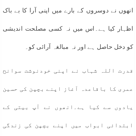
انھوں نے دوسروں کے بارے میں اپنی آرا کا بے باک
اظہار کیا ہے۔اس میں نہ کسی مصلحت اندیشی
کو دخل حاصل ہے اور نہ مبالغہ آرائی کو۔
قدرت اللہ شہاب نے اپنی خودنوشت سوانح
عمری کا باقاعدہ آغاز اپنے بچپن کی حسین
یادوں سے کیا ہے۔انھوں نے آپ بیتی کے
ابتدائی ابواب میں اپنے بچپن کی زندگی