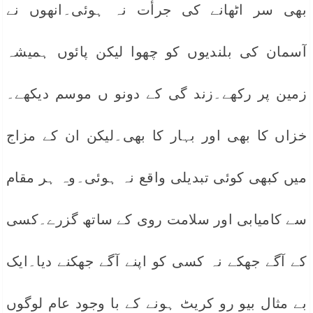
بھی سر اٹھانے کی جرأت نہ ہوئی۔انھوں نے
آسمان کی بلندیوں کو چھوا لیکن پائوں ہمیشہ
زمین پر رکھے۔زند گی کے دونو ں موسم دیکھے۔
خزاں کا بھی اور بہار کا بھی۔لیکن ان کے مزاج
میں کبھی کوئی تبدیلی واقع نہ ہوئی۔وہ ہر مقام
سے کامیابی اور سلامت روی کے ساتھ گزرے۔کسی
کے آگے جھکے نہ کسی کو اپنے آگے جھکنے دیا۔ایک
بے مثال بیو رو کریٹ ہونے کے با وجود عام لوگوں