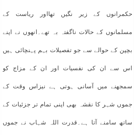
حکمرانوں کے زیر نگیں تھااور ریاست کے
مسلمانوں کے حالات ناگفتہ بہ تھے۔انھوں نے اپنے
بچپن کے حوالے سے جو تفصیلات بہم پہنچائی ہیں
اس سے ان کی نفسیات اور ان کے مزاج کو
سمجھنے میں آسانی ہوتی ہے نیزاس وقت کے
جموں شہر کا نقشہ بھی اپنی تمام تر جزئیات کے
ساتھ سامنے آتا ہے۔قدرت اللہ شہاب نے جموں