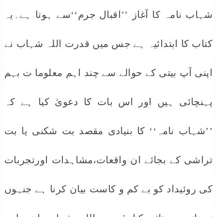
شہاب نامہ کا آغاز ’’اقبال جرم‘‘سے ہوتا ہے۔یہ
کتاب کا ابتدائیہ ہے جس میں قدرت اللہ شہاب نے
اپنی آپ بیتی کے حوالے سے چند اہم معلوما ت بہم
پہنچائی ہیں اور اس بات کا دعویٰ کیا ہے کہ
’’شہاب نامہ‘‘ کا بنیادی مقصد بت شکنی یا بت
تراشی کے بجائے ان واقعات،مشاہدات اورتجربات
کی روئیداد کو بے کم و کاست بیان کرنا ہے جنہوں