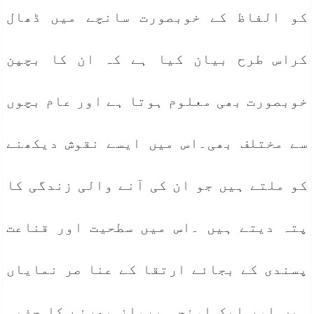
کو الفاظ کے خوبصورت سانچے میں ڈھال
کراس طرح بیان کیا ہے کہ ان کا بچپن
خوبصورت بھی معلوم ہوتا ہے اور عام بچوں
سے مختلف بھی۔اس میں ایسے نقوش دیکھنے
کو ملتے ہیں جو ان کی آنے والی زندگی کا
پتہ دیتے ہیں ۔اس میں سطحیت اور قناعت
پسندی کے بجائے ارتقا کے عنا صر نمایاں
ہیں اور ایک اونچی پرواز بھرنے کا جذبہ