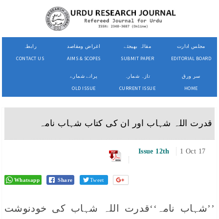
مجلس ادارت
مقالہ بھیجئے
اغراض ومقاصد
رابطہ
CONTACT US
AIMS & SCOPES
SUBMIT PAPER
EDITORIAL BOARD
سر ورق
تازہ شمارہ
پرانے شمارے
OLD ISSUE
CURRENT ISSUE
HOME
قدرت اللہ شہاب اور ان کی کتاب شہاب نامہ
Issue 12th
1 Oct 17
Whatsapp
Share
Tweet
’’شہاب نامہ‘‘قدرت اللہ شہاب کی خودنوشت