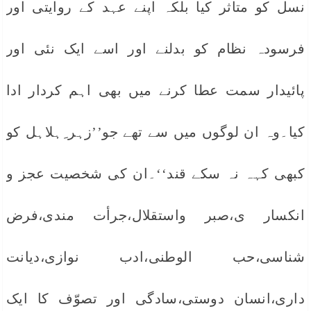
نسل کو متاثر کیا بلکہ اپنے عہد کے روایتی اور
فرسودہ نظام کو بدلنے اور اسے ایک نئی اور
پائیدار سمت عطا کرنے میں بھی اہم کردار ادا
کیا۔وہ ان لوگوں میں سے تھے جو’’زہر ِہلاہل کو
کبھی کہہ نہ سکے قند‘‘۔ان کی شخصیت عجز و
انکسار ی،صبر واستقلال،جرأت مندی،فرض
شناسی،حب الوطنی،ادب نوازی،دیانت
داری،انسان دوستی،سادگی اور تصوّف کا ایک