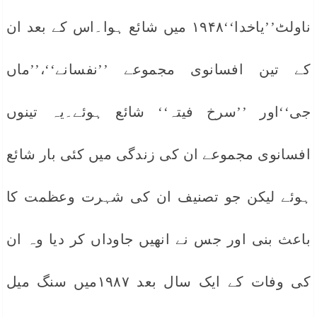
ناولٹ’’یاخدا‘‘۱۹۴۸ میں شائع ہوا۔اس کے بعد ان
کے تین افسانوی مجموعے ’’نفسانے‘‘،’’ماں
جی‘‘اور ’’سرخ فیتہ‘‘ شائع ہوئے۔یہ تینوں
افسانوی مجموعے ان کی زندگی میں کئی بار شائع
ہوئے لیکن جو تصنیف ان کی شہرت وعظمت کا
باعث بنی اور جس نے انھیں جاوداں کر دیا وہ ان
کی وفات کے ایک سال بعد ۱۹۸۷میں سنگ میل