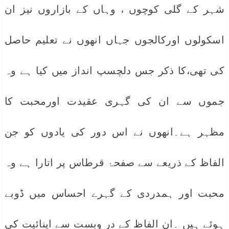
شہر کے گلی کوچوں ، وہاں کے بازاروں نیز ان
اسکولوں اورکالجوں جہاں انھوں نے تعلیم حاصل
کی تھی،کا ذکر جس دلچسپ انداز میں کیا ہے وہ
جموں سے ان کی گہری عقیدت اورمحبت کا
مظہر ہے۔انھوں نے اس دور کی یادوں کو جن
الفاظ کے ذریعے سے صفحۂ قرطاس پر اتارا ہے وہ
محبت اور ہمدردی کے گہرے احساس میں ڈوبے
ہوئے ہیں ۔ان الفاظ کے در وبست سے اپنائیت کی