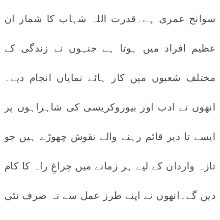
سوانح عمری ہے۔قدرت اللہ شہاب کا شمار ان
عظیم افراد میں ہوتا ہے جنہوں نے زندگی کے
مختلف شعبوں میں کار ہائے نمایاں انجام دیے۔
انھوں نے ادب اور بیوروکریسی کی شاہراہوں پر
ایسے تا دیر قائم رہنے والے نقوش چھوڑے ہیں جو
تازہ واردان کے لیے ہر زمانے میں چراغِ راہ کا کام
دیں گے۔انھوں نے اپنے طرز عمل سے نہ صرف نئی