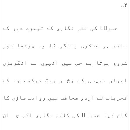
۴؎
حسرتؔ کی نثر نگاری کے تیسرے دور کے
ساتھ ہی عسکری زندگی کا وہ چوتھا دور
شروع ہوتا ہے جس میں انہوں نے انگریزی
اخبار نویسی کے رخ و رنگ دیکھے جن کے
تجربات نے اردو صحافت میں روایت سازی کا
کام کیا۔حسرتؔ کی کالم نگاری اگر چہ ان