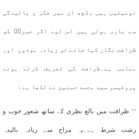
نوعیتیں ہیں ،کچھ ان میں فکر و بالیدگی
سے عاری ہوتی ہیں اس لیے اگر حسرتؔ کو
ظرافت نگار کہا جائے تو زیادہ موذوں اور
مناسب ہے۔ظرافت کی تعریف کرتے ہوئے
پروفیسر سید محمد حسنین نے لکھا ہے :
’’ ظرافت میں بالغ نظری کے ساتھ شعور خوب و
زشت شرط ہے۔یہ مزاح سے زیادہ بالیدہ