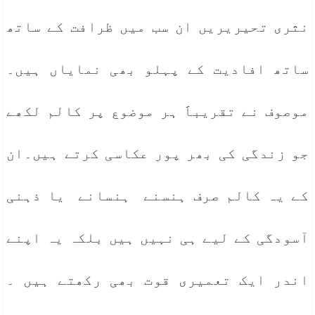
نثری تحیریریں ان سب میں ظرافت کے ساتھ
ساتھ افادیت کے پہلو بھی نمایاں ہیں۔
موصوف نے تقریباََ ہر موضوع پر کالم لکھے
جو زندگی کی بھر پور عکاسی کرتے ہیں۔ان
کے یہ کالم صرف ہنسنے ہنسانے یا ذہنی
آسودگی کے لیے ہی نہیں ہیں بلکہ یہ اپنے
اندر ایک تعمیری قوت بھی رکھتے ہیں ۔