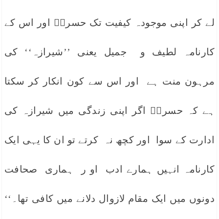
لے کر اپنی موجودہ کیفیت تک حسرتؔ اور اس کے
کارنامہ لطیف و جمیل یعنی ’’شیرازہ‘‘ کی
مرہون منت ہے اور اس سے کون انکار کر سکتا
ہے کہ حسرتؔ اگر اپنی زندگی میں شیرازہ کی
ادارت کے سوا اور کچھ نہ کرتے تو ان کا یہی ایک
کارنامہ انہیں ہمارے ادب او ر ہماری صحافت
دونوں میں ایک مقام لازوال دلانے میں کافی تھا۔‘‘