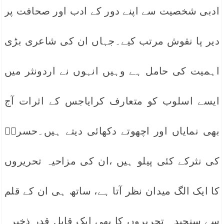
ادبی شخصیت سے اپنے دور کے ادب اور صحافت پر
دیر پا نقوش مرتب کیے۔جہاں ان کی شاعری بڑی
اہمیت کی حامل ہے وہیں انہوں نے اردونثر میں
ایسے اسلوب کو متعارف کرایاجس کے اثرات آج
بھی نمایاں اور اچھوتے دکھائی دیتے ہیں۔حسرتؔ
کی نثرکے کئی پیلو ہیں ،ان کی مزاحیہ تحریروں
کا ایک الگ میدان نظر آتا ہے، ساتھ ہی ان کے قلم
سے سنجیدہ تحریروں کا بھی ایک قابل قدر ذخیرہ