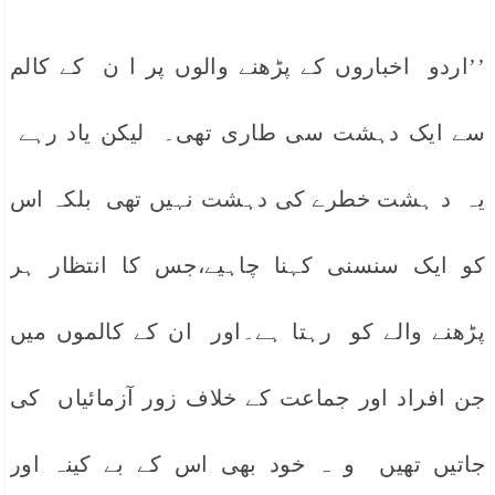
’’اردو اخباروں کے پڑھنے والوں پر ا ن کے کالم
سے ایک دہشت سی طاری تھی۔ لیکن یاد رہے
یہ د ہشت خطرے کی دہشت نہیں تھی بلکہ اس
کو ایک سنسنی کہنا چاہیے،جس کا انتظار ہر
پڑھنے والے کو رہتا ہے۔اور ان کے کالموں میں
جن افراد اور جماعت کے خلاف زور آزمائیاں کی
جاتیں تھیں و ہ خود بھی اس کے بے کینہ اور