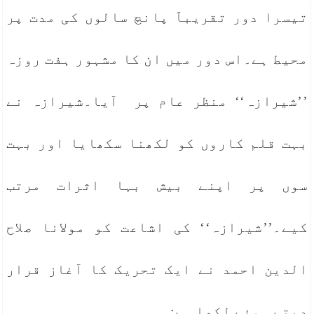
تیسرا دور تقریباََ پانچ سالوں کی مدت پر
محیط ہے۔اس دور میں ان کا مشہور ہفت روزہ
’’شیرازہ‘‘ منظر عام پر آیا۔شیرازہ نے
بہت قلم کاروں کو لکھنا سکھایا اور بہت
سوں پر اپنے بیش بہا اثرات مرتب
کیے۔’’شیرازہ‘‘ کی اشاعت کو مولانا صلاح
الدین احمد نے ایک تحریک کا آغاز قرار
دیتے ہوئے لکھا ہے: