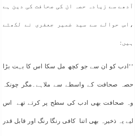
آدھے سے زیادہ حصہ ان کی صحافت کی دین ہے
،اس حوالے سے سید ضمیر جعفری نے لکھتے
ہیں:
’’ادب کو ان سے جو کچھ مل سکا اس کا بہت بڑا
حصہ صحافت کے واسطے سے ملاہے۔مگر چونکہ
وہ صحافت بھی ادب کی سطح پر کرتے تھے اس
لیے یہ ذخیرہ بھی اتنا کافی رنگا رنگ اور قابل قدر