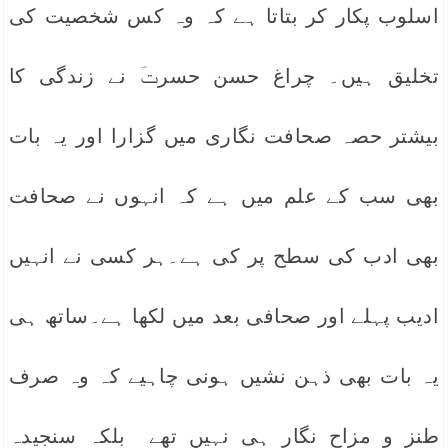
اسلوب پکار کر بتاتا ہے کہ وہ کس شخصیت کی
تخلیق ہیں۔ چراغ حسن حسرتؔ نے زندگی کا
بیشتر حصہ صحافت نگاری میں گزارا اور یہ بات
بھی سب کے علم میں ہے کہ انہوں نے صحافت
بھی ادب کی سطح پر کی ہے۔ہر کسی نے انہیں
ادیب پہلے اور صحافی بعد میں لکھا ہے۔ساتھ ہی
یہ بات بھی ذہن نشیں ہونی چاہیے کہ وہ صرف
طنز و مزاح نگار ہی نہیں تھے بلکہ سنجیدہ