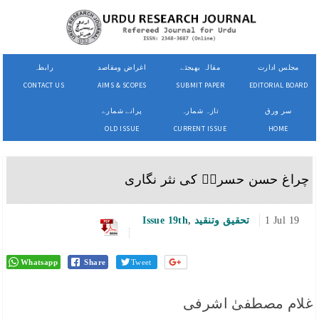
مجلس ادارت
مقالہ بھیجئے
اغراض ومقاصد
رابطہ
CONTACT US
AIMS & SCOPES
SUBMIT PAPER
EDITORIAL BOARD
سر ورق
تازہ شمارہ
پرانے شمارے
OLD ISSUE
CURRENT ISSUE
HOME
چراغ حسن حسرتؔ کی نثر نگاری
1 Jul 19
تحقیق وتنقید
,
Issue 19th
Whatsapp
Share
Tweet
غلام مصطفیٰ اشرفی