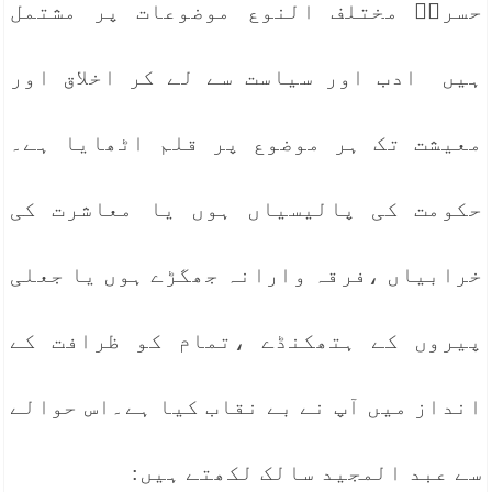
حسرتؔ مختلف النوع موضوعات پر مشتمل
ہیں ادب اور سیاست سے لے کر اخلاق اور
معیشت تک ہر موضوع پر قلم اٹھایا ہے۔
حکومت کی پالیسیاں ہوں یا معاشرت کی
خرابیاں ،فرقہ وارانہ جھگڑے ہوں یا جعلی
پیروں کے ہتھکنڈے ،تمام کو ظرافت کے
انداز میں آپ نے بے نقاب کیا ہے۔اس حوالے
سے عبد المجید سالک لکھتے ہیں: