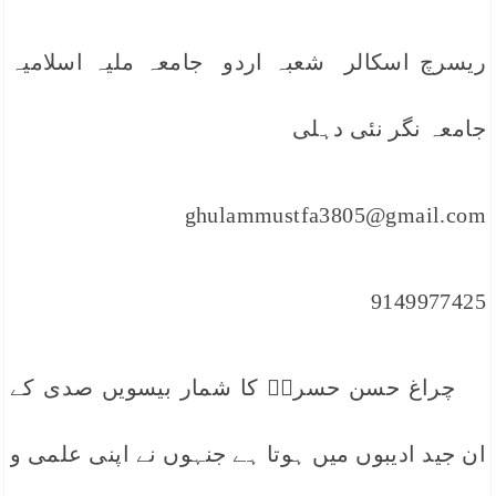
ریسرچ اسکالر شعبہ اردو جامعہ ملیہ اسلامیہ
جامعہ نگر نئی دہلی
ghulammustfa3805@gmail.com
9149977425
چراغ حسن حسرتؔ کا شمار بیسویں صدی کے
ان جید ادیبوں میں ہوتا ہے جنہوں نے اپنی علمی و