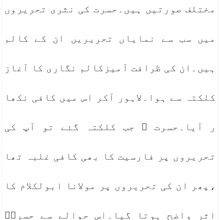
مختلف صورتیں ہیں۔حسرت کی نثری تحریروں
میں سب سے نمایاں تحریریں ان کے کالم
ہیں۔ان کی ظرافت آمیزکالم نگاری کا آغاز
کلکتہ سے ہوا۔لاہور آکر اس میں کافی نکھا
ر آیا۔حسرت ؔ جب کلکتہ گئے تو آپ کی
تحریروں پر فارسیت کا بھی کافی غلبہ تھا
،پھر ان کی تحریروں پر مولانا ابولکلام کا
اثر واضح ہوتا گیا۔اس حوالے سے حسرتؔ