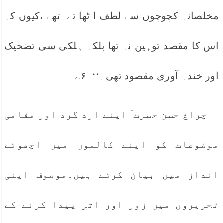
مخلصانہ کچوچوں سے لطف ا ٹھا تے تھے ،کیوں کہ
اس کا مقصد توہین نہ تھا بلکہ ہلکی سی تضحیک
اور خندہ آوری مقصود تھی۔‘‘ ۶؎
چراغ حسن حسرت ؔ اپنے ارد گرد اور مقامی
موضوعات کو اپنے کالموں میں اچھوتے
انداز میں بیان کرتے ہیں۔موصوف اپنی
تحریروں میں زور اور اثر پیدا کرنے کے