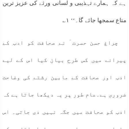
ہے کہ ہمارے تہذیبی و لسانی ورثے کی عزیز ترین
متاع سمجھا جائے گا۔‘‘ ۱؎
چراغ حسن حسرت ؔ نے صحافت کو ادب کے
پیرائے میں کس طرح بیان کیا اس کے لیے
ادب اور صحافت کے مابین رشتے کی وضاحت
ضروری ہے۔عام طور پر یہ دیکھا جاتا ہے کہ
ادب کو صحافت میں جگہ نہیں دی جاتی۔ اس