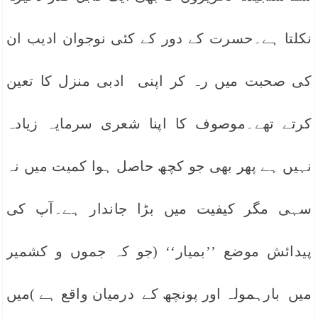
نکلتا ہے۔حسرت کے دور کے کئی نوجوان ادیب ان
کی صحبت میں رہ کر اپنی ادبی منزل کا تعین
کرتے تھے۔موصوف کا اپنا شعری سرمایہ زیادہ
نہیں ہے پھر بھی جو کچھ حاصل ہوا کمیت میں نہ
سہی مگر کیفیت میں بڑا جاندار ہے۔آپ کی
پیدائش موضع ’’بمیار‘‘ (جو کہ جموں و کشمیر
میں بارہمولہ اور پونچھ کے درمیان واقع ہے )میں