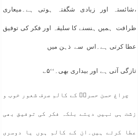
،شائستہ اور زیادی شگفتہ ہوتی ہے۔میعاری
ظرافت ہمیں ہنسنے کا سلیقہ اور فکر کی توفیق
عطا کرتی ہے۔اس سے ذہن میں
تازگی آتی ہے اور بیداری بھی۔‘‘۵؎
چراغ حسن حسرتؔ کے کالم صرف شعور خوب و
زشت ہی نہیں دیتے بلکہ فکر کی توفیق بھی
عطا کرتے ہیں۔ان کے کالم ہوں یا دوسری