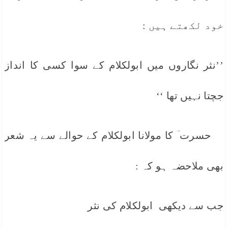
خود لکھتے ہیں :
’’نثر نگاروں میں ابولکلام کے سوا کسی کا انداز
جچتا نہیں تھا ‘‘
حسرت ؔ کا مولانا ابولکلام کے حوالے سے یہ شعر
بھی ملاحضہ ہو کہ :
جب سے دیکھی ابولکلام کی نثر