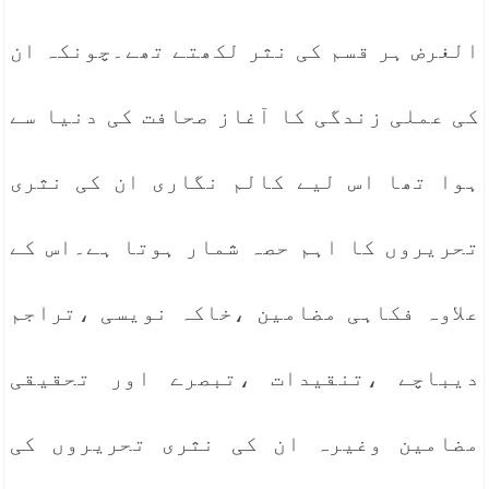
الغرض ہر قسم کی نثر لکھتے تھے۔چونکہ ان
کی عملی زندگی کا آغاز صحافت کی دنیا سے
ہوا تھا اس لیے کالم نگاری ان کی نثری
تحریروں کا اہم حصہ شمار ہوتا ہے۔اس کے
علاوہ فکاہی مضامین ،خاکہ نویسی ،تراجم
دیباچے ،تنقیدات ،تبصرے اور تحقیقی
مضامین وغیرہ ان کی نثری تحریروں کی