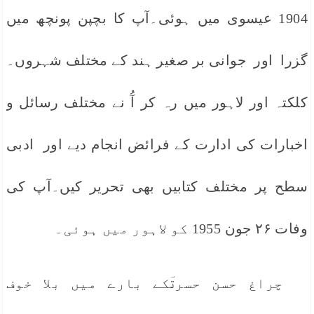
1904 عیسوی میں ہوئی۔آپ کا بچپن پونچھ میں
گزرا اور جوانی بر صغیر ہند کے مختلف شہروں۔
کلکتہ اور لاہور میں رہ کر آُ نے مختلف رسائل و
اخبارات کی ادارت کے فرائض انجام دیے اور ادبی
سطح پر مختلف کتابیں بھی تحریر کیں۔آپ کی
وفات ۲۶ جون 1955 کو لاہور میں ہوئی۔
چراغ حسن حسرتؔکے بارے میں بلا خوف