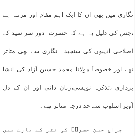
نگاری میں بھی ان کا ایک اہم مقام اور مرتبہ ہے
،جس کی دلیل یہ ہے کہ حسرت ؔ دور سر سید کے
اصلاحی ادیبوں کی سنجیدہ نگاری سے بھی متاثر
تھے اور خصوصاََ مولانا محمد حسین آزاد کی انشا
پردازی ،تذکرہ نویسی،زبان دانی اور ان کے دل
آویز اسلوب سے حد درجہ متاثر تھے۔
چراغ حسن حسرتؔ کی نثر کے بارے میں