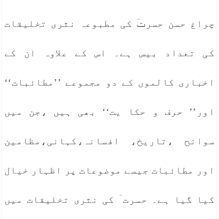
چراغ حسن حسرتؔ کی مطبوعہ نثری تخلیقات
کی تعداد بیس ہے۔ اس کے علاوہ ان کے
اخباری کالموں کے دو مجموعے ’’مطائبات‘‘
اور’’ حرف و حکا یت‘‘ بھی ہیں ،جن میں
سوانح ،تاریخ، افسانہ،کہانی،مظامین
اور مطائبات جیسے موضوعات پر اظہار خیال
کیا گیا ہے۔ حسرت ؔ کی نثری تخلیقات میں