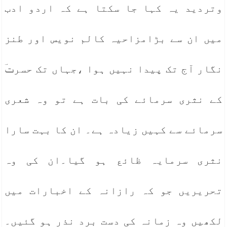
وتردید یہ کہا جا سکتا ہے کہ اردو ادب
میں ان سے بڑامزاحیہ کالم نویس اور طنز
نگار آج تک پیدا نہیں ہوا ،جہاں تک حسرتؔ
کے نثری سرمائے کی بات ہے تو وہ شعری
سرمائے سے کہیں زیادہ ہے۔ ان کا بہت سارا
نثری سرمایہ ظائع ہو گیا۔ان کی وہ
تحریریں جو کہ رازانہ کے اخبارات میں
لکھیں وہ زمانہ کی دست برد نذر ہو گئیں۔