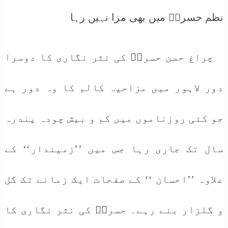
نظم حسرتؔ میں بھی مزا نہیں رہا
چراغ حسن حسرتؔ کی نثر نگاری کا دوسرا
دور لاہور میں مزاحیہ کالم کا وہ دور ہے
جو کئی روزناموں میں کم و بیش چودہ پندرہ
سال تک جاری رہا جس میں ’’زمیندار‘‘ کے
علاوہ ’’احسان ‘‘ کے صفحات ایک زمانے تک گل
و گلزار بنے رہے۔ حسرتؔ کی نثر نگاری کا