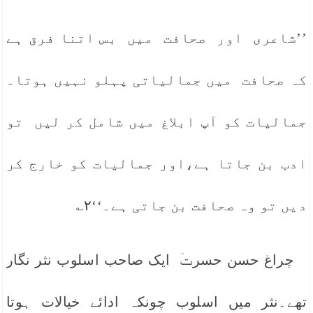
’’شاعری اور صحافت میں بس اتنا فرق ہے
کہ صحافت میں جمالیاتی پہلو نہیں ہوتا۔
جمالیات کو آپ ابلاغ میں شامل کر لیں تو
ادب بن جاتا ہے،اور جمالیات کو خارج کر
دیں تو وہ صحافت بن جاتی ہے۔‘‘۲؎
چراغ حسن حسرتؔ ایک صاحب اسلوب نثر نگار
تھے۔نثر میں اسلوب چونکہ ادائے خیالات ہوتا