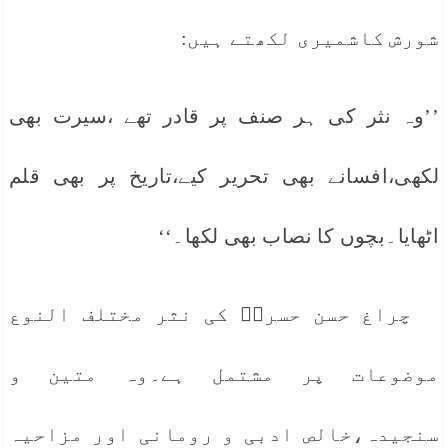
شورش کاشمیری لکھتے ہیں:
’’وہ نثر کی ہر صنف پر قادر تھے ،سیرت بھی
لکھی،افسانے بھی تحریر کیے،تاریخ پر بھی قلم
اٹھایا۔بچوں کا نصاب بھی لکھا۔‘‘
چراغ حسن حسرتؔ کی نثر مختلف النوع
موضوعات پر مشتمل ہے۔وہ متین و
سنجیدہ،خالص ادبی و رومانی اور مزاحیہ