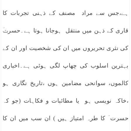
ہے،جس سے مراد مصنف کے ذہنی تجربات کا
قاری کے ذہن میں منتقل ہوجانا ہوتا ہے۔حسرتؔ
کی نثری تحریروں میں ان کی شخصیت اور ان کے
بہترین اسلوب کی چھاپ لگی ہوئی ہے۔اخباری
کالموں، سوانحی مضامین ہوں ،تاریخ نگاری ہو
،خاکہ نویسی ہو یا مطائبات و فکاہات (جو کہ
حسرت ؔ کا طرہ امتیاز ہیں ) ان سب میں ان کا