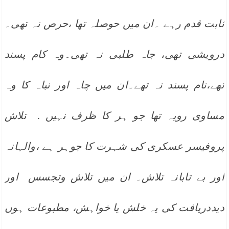
ثابت قدم رہے ۔ان میں حوصلہ تھا ،حرص نہ تھی۔
درویشی تھی، جاہ طلبی نہ تھی۔وہ کام پسند
تھے،نام پسند نہ تھے۔ان میں چاہ اور نباہ کا وہ
مساوی رویہ تھا جو ہر کا ظرف نہیں
.
تلاش
پروفیسر عسکری کی شہرت کا جوہر ہے ،والہانہ
اور بے تابانہ تلاش۔ ان میں تلاش وتجسس اور
دیددریافت کی یہ خلش یا خواہش، مطبوعات ہوں