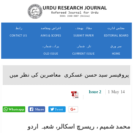
مجلس ادارت
مقالہ بھیجئے
اغراض ومقاصد
رابطہ
CONTACT US
AIMS & SCOPES
SUBMIT PAPER
EDITORIAL BOARD
سر ورق
تازہ شمارہ
پرانے شمارے
OLD ISSUE
CURRENT ISSUE
HOME
پروفیسر سید حسن عسکری معاصرین کی نظر میں
Issue 2
1 May 14
Whatsapp
Share
Tweet
محمد شمیم ، ریسرچ اسکالر، شعبہ اردو