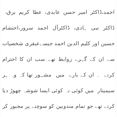
احمد،ڈاکٹر امیر حسن عابدی، عطا کریم برق،
ڈاکٹر نبی ہادی، ڈاکٹرآل احمد سرور،احتشام
حسین اور کلیم الدین احمد جیسےعبقری شخصیات
سے ان کے گہرے روابط تھے۔سب ان کا احترام
کرتے ۔ ان کے بارے میں مشہور تھا کہ وہ ہر
سیمینار میں کوئی نہ کوئی ایسا شوشہ چھوڑ دیا
کرتے تھے جو تمام مندوبین کو سوچنے پر مجبور کر