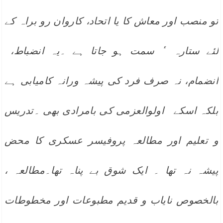
تو منصب اور معاش کا یا اتحاد، کاروان رو براہ کے
لئے ستارہ ٔ سمت ہو جاتا ہے ۔یہ انضباط،
انضمام، نہ صرف فرد کی پیشہ ورانہ کامیابی ہے
بلکہ اسکے اولوالعزمی کی بامرادی بھی ۔تدریس
و تعلیم اور مطالعہ پروفیسر عسکری کا محض
پیشہ نہ تھا ۔ ایک شوق بے پناہ تھا۔مطالعہ ،
بالخصوص نایاب و قدیم مطبوعات اور مخطوطات