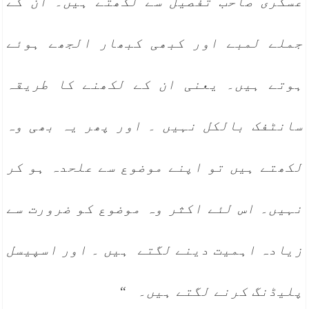
عسکری صاحب تفصیل سے لکھتے ہیں۔ ان کے
جملے لمبے اور کبھی کبھار الجھے ہوئے
ہوتے ہیں۔ یعنی ان کے لکھنے کا طریقہ
سا‏نٹفک بالکل نہیں ۔ اور پھر یہ بھی وہ
لکھتے ہیں تو اپنے موضوع سے علحدہ ہو کر
نہیں۔ اس لئے اکثر وہ موضوع کو ضرورت سے
زیادہ اہمیت دینے لگتے ہیں ۔ اور اسپیسل
پلیڈنگ کرنے لگتے ہیں۔ “