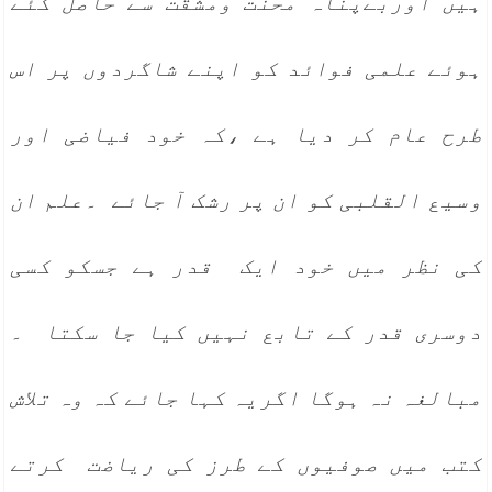
ہیں اوربےپناہ محنت ومشقت سے حاصل کئے
ہوئے علمی فوائد کو اپنے شاگردوں پر اس
طرح عام کر دیا ہے ،کہ خود فیاضی اور
وسیع القلبی کو ان پر رشک آ جائے ۔علم ان
کی نظر میں خود ایک قدر ہے جسکو کسی
دوسری قدر کے تابع نہیں کیا جا سکتا ۔
مبالغہ نہ ہوگا اگریہ کہا جائے کہ وہ تلاش
کتب میں صوفیوں کے طرز کی ریاضت کرتے