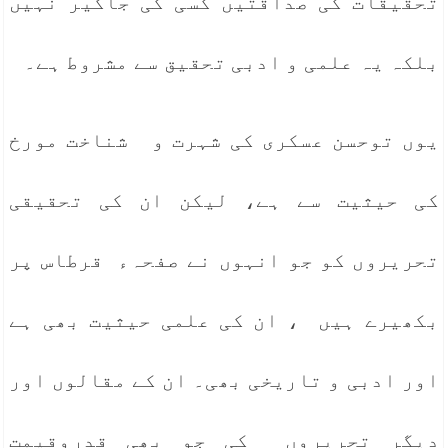
تحقیقات کی صداقتیں کسی کی جاگیر نہیں
بلکہ یہ علمی و ادبی تحقیق سے مشروط ہے۔
یوں توحسن عسکری کی شہرت و شناخت مورخ
کی حیثیت سے ہے، لیکن ان کی تحقیقی
تحریروں کو جو انہوں نے صفحہء قرطاس پر
بکھیرے ہیں ، ان کی علمی حیثیت بھی ہے
اور ادبی و تاریخی بھی۔ ان کے مقالوں اور
دیگر تحریروں کی جو بھی قدروقیمت