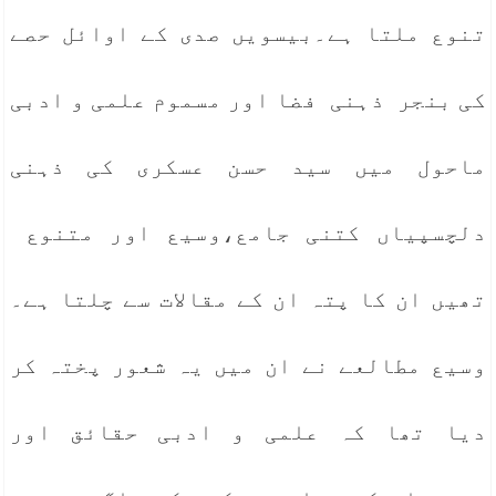
تنوع ملتا ہے۔بیسویں صدی کے اوائل حصے
کی بنجر ذہنی فضا اور مسموم علمی و ادبی
ماحول میں سید حسن عسکری کی ذہنی
دلچسپیاں کتنی جامع،وسیع اور متنوع
تھیں ان کا پتہ ان کے مقالات سے چلتا ہے۔
وسیع مطالعے نے ان میں یہ شعور پختہ کر
دیا تھا کہ علمی و ادبی حقائق اور