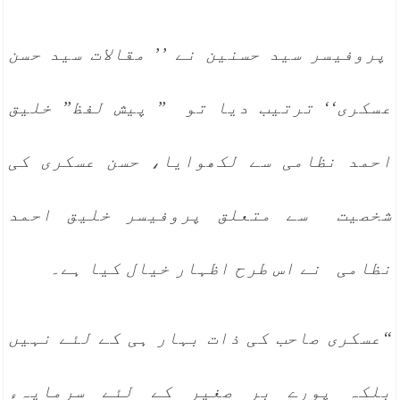
پروفیسر سید حسنین نے ’’ مقالات سید حسن
عسکری‘‘ ترتیب دیا تو ” پیش لفظ” خلیق
احمد نظامی سے لکھوایا، حسن عسکری کی
شخصیت سے متعلق پروفیسر خلیق احمد
نظامی نے اس طرح اظہار خیال کیا ہے۔
“عسکری صاحب کی ذات بہار ہی کے لئے نہیں
بلکہ پورے بر صغیر کے لئے سرمایہء