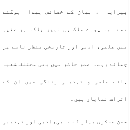
پیرایہ ء بیان کے خصائص پیدا ہوگئے
تھے۔ وہ پورے ملک ہی نہیں بلکہ بر صغیر
میں علمی، ادبی اور تاریخی منظر نامے پر
چھائے رہے۔ عصر حاضر میں بھی مختلف شعبہ
ہائے علمی و تہذیبی زندگی میں ان کے
اثرات نمایاں ہیں۔
حسن عسکری بہار کے علمی،ادبی اور تہذیبی