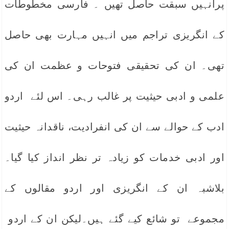
پرانہیں سبقت حاصل تھیں ۔ فارسی مخطوطات
کے انگریزی تراجم میں انہیں مہارت بھی حاصل
تھی۔ ان کی تحقیقی فتوحات و عظمت ان کی
علمی و ادبی حیثیت پر غالب رہی۔ اس لئے اردو
ادب کے حوالے سے ان کی انفرادیت، ناقدانہ حیثیت
اور ادبی خدمات کو زیادہ تر نظر انداز کیا گیا۔
بلاشبہ ان کے انگریزی اور اردو مقالوں کے
مجموعے تو شائع کیے گئے ہیں۔لیکن ان کے اردو