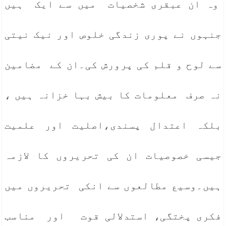
وہ ان عبقری شخصیات میں سے ایک ہیں
جنہوں نے پوری زندگی خلوص اور نیک نیتی
سے لوح و قلم کی پرورش کی۔ان کے مضامین
نہ صرف معلومات کا بیش بہا خزانہ ہیں ،
بلکہ اعتدال پسندی،اصلیت اور علمیت
جیسی خصوصیات ان کی تحریروں کا لازمہ
ہیں۔وسیع مطالعوں سے انکی تحریروں میں
فکری پختگی، استدلالی قوت اور مناسب