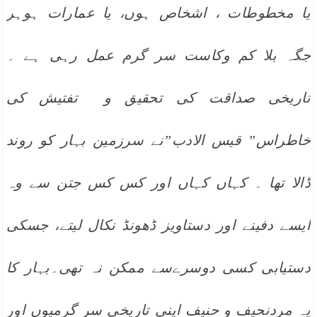
یا مخطوطات ، اشخاص ہوں، یا عمارات ہوہر
جگہ بلا کم وکاست سر گرم عمل رہی ہے ۔
تاریخی صداقت کی تحقیق و تفتیش کی
خاطراس” قیس الادب”نے سرزمین بہار کو روند
ڈالا تھا ۔ کہاں کہاں اور کس کس جتن سے وہ
ایسے دفینے اور دستاویز ڈھونڈ نکال لیتے، جسکی
دستیابی کسی دوسرےسے ممکن نہ تھی۔بہار کا
یہ مردنحیف و حنیف اپنی تاریخی سر گرمیوں اور