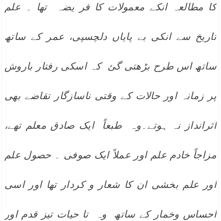
کا مطالعہ انکے معمولات کا فر يضہ تھا ۔ علم
تاریخ سے انکی بے پایاں دلچسپی، عمر کے ساتھ
ساتھ اس طرح بڑھتی گئ کہ اسکی رفتار باروش
پر زمانہ اور حالات کے وقتی ناسازگار تقاضے بھی
اثرانداز نہ ہوتے۔وہ طبعاً ایک صادق معلم تھے،
مزاجاً خادم علم اور عملاً ایک صوفی ۔ حصول علم
اور علم بخشی ان کا شعار و کردار تھا اور اسی
احساس وخمار کے ساتھ وہ تا حیات تیز قدم اور