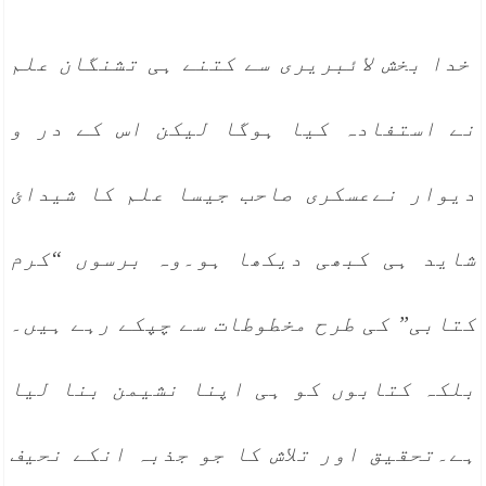
خدا بخش لائبریری سے کتنے ہی تشنگان علم
نے استفادہ کیا ہوگا لیکن اس کے در و
دیوار نےعسکری صاحب جیسا علم کا شیدائ
شاید ہی کبھی دیکھا ہو۔وہ برسوں “کرم
کتابی” کی طرح مخطوطات سے چپکے رہے ہیں۔
بلکہ کتابوں کو ہی اپنا نشیمن بنا لیا
ہے۔تحقیق اور تلاش کا جو جذبہ انکے نحیف