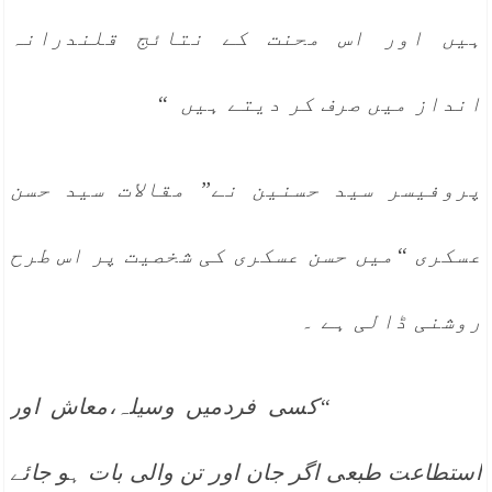
ہیں اور اس محنت کے نتائج قلندرانہ
انداز میں صرف کر دیتے ہیں “
پروفیسر سید حسنین نے” مقالات سید حسن
عسکری “میں حسن عسکری کی شخصیت پر اس طرح
روشنی ڈالی ہے ۔
“کسی فردمیں وسیلہ،معاش اور
استطاعت طبعی اگر جان اور تن والی بات ہو جائے