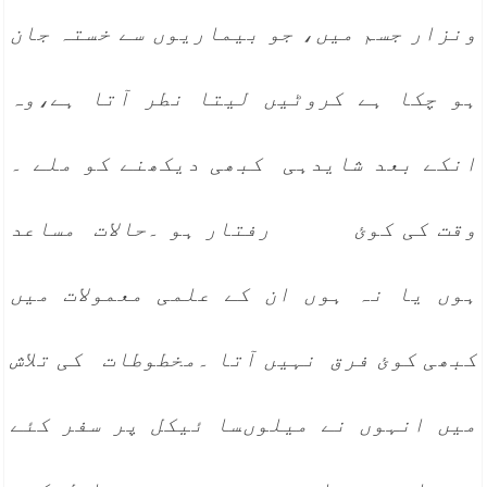
ونزار جسم میں، جو بیماریوں سے خستہ جان
ہو چکا ہے کروٹیں لیتا نطر آتا ہے،وہ
انکے بعد شایدہی کبھی دیکھنے کو ملے ۔
وقت کی کوئ رفتار ہو ۔حالات مساعد
ہوں یا نہ ہوں ان کے علمی معمولات میں
کبھی کوئ فرق نہیں آتا ۔مخطوطات کی تلاش
میں انہوں نے میلوںسا ‏ئیکل پر سفر کئے