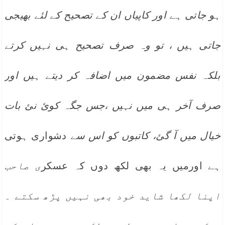
ہو جاتی ہے اور کاپیاں ان کے تصحیح کے لئے بھیجی
جاتی ہیں ، تو وہ صرف تصحیح ہی نہیں کرتے
بلکہ نفس مضمون میں اضافہ کر دیتے ہیں اور
صرف آخر ہی میں نہیں ،جس جگہ کوئ نئ بات
خیال میں آ گئ، کاتبوں کو اس سے
دشواری ہوتی
ہے اورمیں یہ بھی لکھ دوں کہ عسکر
ی صاحب
اپنا لکھا شاید خود بھی نہیں پڑھ سکتے ۔