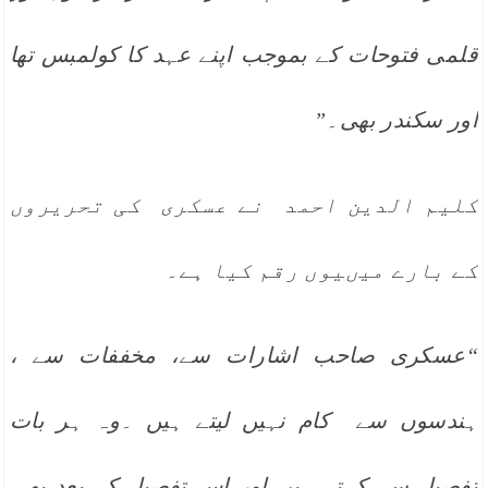
قلمی فتوحات کے بموجب اپنے عہد کا کولمبس تھا
اور سکندر بھی۔”
کلیم الدین احمد نے عسکری کی تحریروں
کے بارے میںیوں رقم کیا ہے۔
“عسکری صاحب اشارات سے، مخففات سے ،
ہندسوں سے کام نہیں لیتے ہیں ۔وہ ہر بات
تفصیل سے کہتے ہیں اور اس تفصیل کے بعد بھی