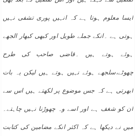
ایسا معلوم ہوتا ہے کہ انہیں پوری تشفی نہیں
ہوتی ہے ۔انکے جملے طویل اور کبھی کبھار الجھے
ہوئے ہوتے ہیں ۔قاضی صاحب کی طرح
چھوٹے،سلجھے ہوئے نہیں ہوتے ہیں لیکن یہ بات
ابھرتی ہے کہ جس موضوع پر لکھتے ہیں اس سے
ان کو شغف ہے اور اسے وہ چھوڑنا نہیں چاہتے۔
میں نے دیکھا ہے کہ اکثر انکے مضامین کی کتابت