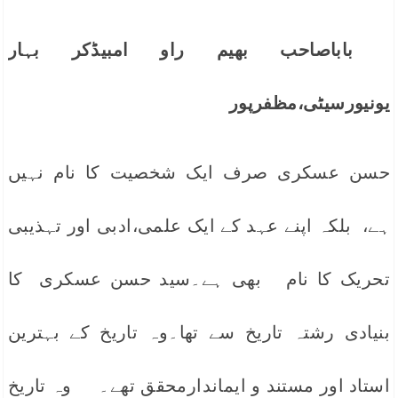
باباصاحب بھیم راو امبیڈکر بہار
یونیورسیٹی،مظفرپور
حسن عسکری صرف ایک شخصیت کا نام نہیں
ہے، بلکہ اپنے عہد کے ایک علمی،ادبی اور تہذیبی
تحریک کا نام بھی ہے۔سید حسن عسکری کا
بنیادی رشتہ تاریخ سے تھا۔وہ تاریخ کے بہترین
استاد اور مستند و ایماندارمحقق تھے۔ وہ تاریخ