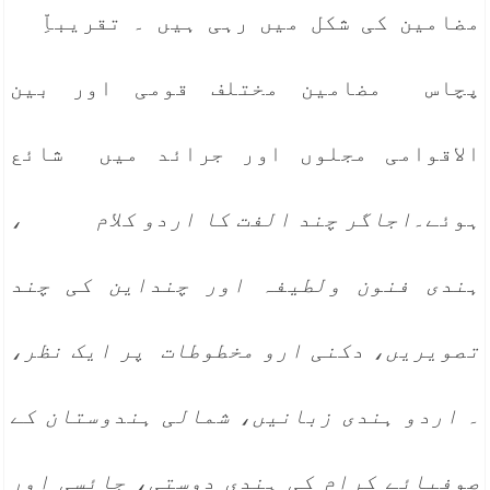
مضامین کی شکل میں رہی ہیں ۔ تقریباِّ
پچاس مضامین مختلف قومی اور بین
الاقوامی مجلوں اور جرائد میں شائع
ہوئے۔
اجاگر چند الفت کا اردو کلام ،
ہندی فنون ولطیفہ اور چنداین کی چند
تصویریں، دکنی ارو مخطوطات پر ایک نظر،
۔ اردو ہندی زبانیں، شمالی ہندوستان کے
صوفیائے کرام کی ہندی دوستی، جائسی اور