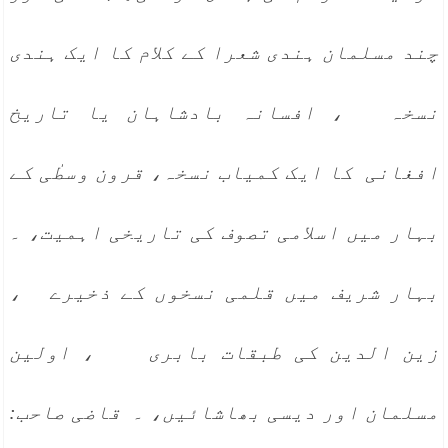
چند مسلمان ہندی شعرا کے کلام کا ایک ہندی
نسخہ ، افسانہ بادشاہان یا تاریخ
افغانی کا ایک کمیاب نسخہ، قرون وسطٰی کے
بہار میں اسلامی تصوف کی تاریخی اہمیت، ۔
بہار شریف میں قلمی نسخوں کے ذخیرے ،
زین الدین کی طبقات بابری ، اولین
مسلمان اور دیسی بھاشائیں، ۔ قاضی صاحب: