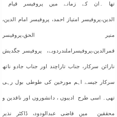
تھا ۔ان کے زمانے میں پروفیسر قیام
الدین،پروفیسر امتیاز احمد، پروفیسر امام الدین،
منیر الحق،پروفیسر
قمرالدین،پروفیسراملندردوبے، پروفیسر جگدیش
نارائن سرکار، جناب تاراچند اور جناب جادو ناتھ
سرکار جیسے اہم مورخین کی طوطی بول رہی
تھی۔ اسی طرح ادیبوں ، دانشوروں اور ناقدین و
محققین میں قاضی عبدالودود، ڈاکٹر نذیر