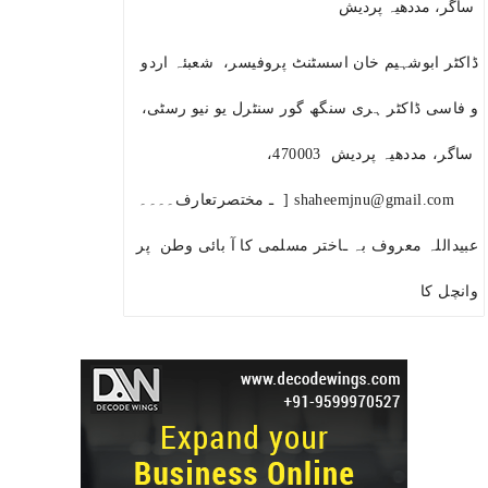
ساگر، مددھیہ پردیش
ڈاکٹر ابوشہیم خان اسسٹنٹ پروفیسر، شعبئہ اردو
و فاسی ڈاکٹر ہری سنگھ گور سنٹرل یو نیو رسٹی،
ساگر، مددھیہ پردیش 470003،
shaheemjnu@gmail.com [ ـ مختصرتعارف۔۔۔۔
عبیداللہ معروف بہ ـاختر مسلمی کا آ بائی وطن پر
وانچل کا