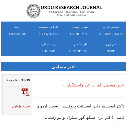
مجلس ادارت
مقالہ بھیجئے
اغراض ومقاصد
رابطہ
CONTACT US
AIMS & SCOPES
SUBMIT PAPER
EDITORIAL BOARD
سر ورق
تازہ شمارہ
پرانے شمارے
OLD ISSUE
CURRENT ISSUE
HOME
اختر مسلمی
Page No. 31-39
اختر مسلمی اوران کی وابستگیاں←
مزید پڑھیں
ڈاکٹر ابوشہیم خان، اسسٹنٹ پروفیسر، شعبئہ اردو و
فاسی ڈاکٹر ہری سنگھ گور سنٹرل یو نیو رسٹی،