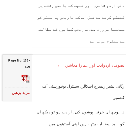
دلی اردو شاعری اور تصوف کے باہمی رشتے پر
گفتگو کرنے سے قبل اُس کے تاریخی پس منظر کو
سمجھنا ضروری ہے۔تاریخی کتابوں کے مطالعہ
سے معلوم ہوتا ہے
Page No. 155-
تصوف، اردوادب اور ہمارا معاشرہ ←
159
ربّانی بشیر ریسرچ اسکالر، سینٹرل یونیورسٹی آف
مزید پڑھیں
کشمیر
نہ پوچھ ان خرقہ پوشوں کی، ارادت ہو تو دیکھ ان
کو ید بیضا لیے بیٹھے ہیں اپنی آستینوں میں