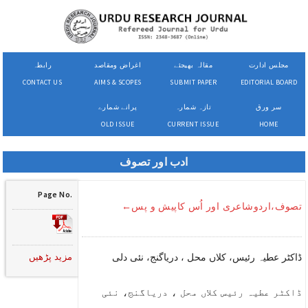
مجلس ادارت
مقالہ بھیجئے
اغراض ومقاصد
رابطہ
CONTACT US
AIMS & SCOPES
SUBMIT PAPER
EDITORIAL BOARD
سر ورق
تازہ شمارہ
پرانے شمارے
OLD ISSUE
CURRENT ISSUE
HOME
ادب اور تصوف
Page No.
تصوف،اردوشاعری اور اُس کاپیش و پس←
مزید پڑھیں
ڈاکٹر عطیہ رئیس، کلاں محل ، دریاگنج، نئی دلی
ڈاکٹر عطیہ رئیس کلاں محل ، دریاگنج، نئی