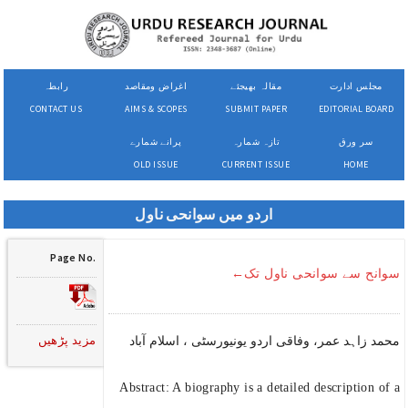
مجلس ادارت
مقالہ بھیجئے
اغراض ومقاصد
رابطہ
CONTACT US
AIMS & SCOPES
SUBMIT PAPER
EDITORIAL BOARD
سر ورق
تازہ شمارہ
پرانے شمارے
OLD ISSUE
CURRENT ISSUE
HOME
اردو میں سوانحی ناول
Page No.
سوانح سے سوانحی ناول تک←
مزید پڑھیں
محمد زاہد عمر، وفاقی اردو یونیورسٹی ، اسلام آباد
Abstract: A biography is a detailed description of a