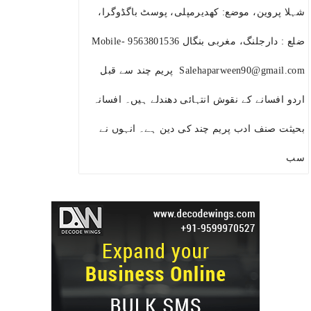
شہلا پروین، موضع: کھدیرمپلی، پوسٹ باگڈوگرا،
ضلع : دارجلنگ، مغربی بنگال Mobile- 9563801536
Salehaparween90@gmail.com پریم چند سے قبل
اردو افسانے کے نقوش انتہائی دھندلے ہیں۔ افسانہ
بحیثت صنف ادب پریم چند کی دین ہے۔ انہوں نے
سب