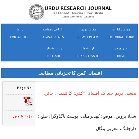
مجلس ادارت
مقالہ بھیجئے
اغراض ومقاصد
رابطہ
CONTACT US
AIMS & SCOPES
SUBMIT PAPER
EDITORIAL BOARD
سر ورق
تازہ شمارہ
پرانے شمارے
OLD ISSUE
CURRENT ISSUE
HOME
افسانہ کفن کا تجزیاتی مطالعہ
Page No.
منشی پریم چند کے افسانہ “کفن: کا تنقیدی جائزہ←
مزید پڑھیں
شہلا پروین، موضع: کھدیرمپلی، پوسٹ باگڈوگرا، ضلع :
دارجلنگ، مغربی بنگال