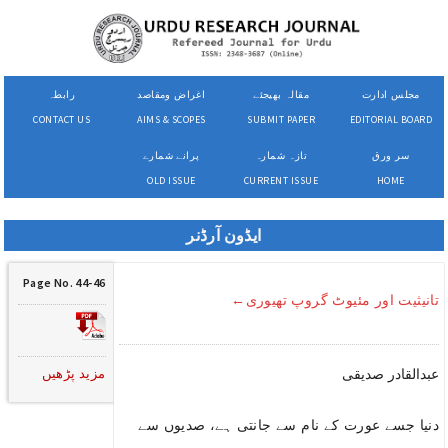
مجلس ادارت
مقالہ بھیجئے
اغراض ومقاصد
رابطہ
CONTACT US
AIMS & SCOPES
SUBMIT PAPER
EDITORIAL BOARD
سر ورق
تازہ شمارہ
پرانے شمارے
OLD ISSUE
CURRENT ISSUE
HOME
ایڈون آرڈنر
Page No. 44-46
تانیثیت اور مئیوٹ گروپ تھیوری←
مزید پڑھیں
عبدالقادر صدیقی
دنیا جسے عورت کے نام سے جانتی ہے، صدیوں سے