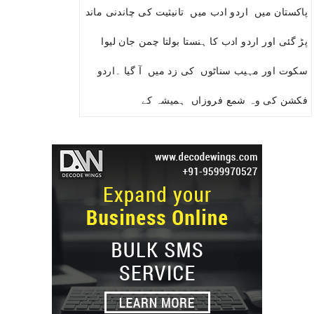
پاکستان میں اردو ادب میں تانیثیت کی چاندنی ماند
پڑ گئی اور اردو ادب کا ہنستا بولتا چمن جان لیوا
سکوت اور مہیب سناٹوں کی زد میں آ گیا ۔اردو
فکشن کی وہ شمع فروزاں ہمیشہ کے