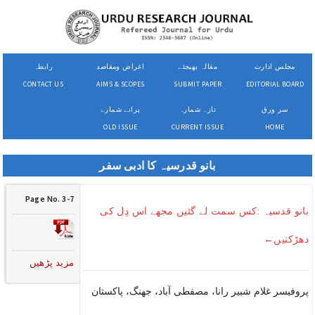
مجلس ادارت
مقالہ بھیجئے
اغراض ومقاصد
رابطہ
CONTACT US
AIMS & SCOPES
SUBMIT PAPER
EDITORIAL BOARD
سر ورق
تازہ شمارہ
پرانے شمارے
OLD ISSUE
CURRENT ISSUE
HOME
بانو قدرسیہ کا ادبی سفر
Page No. 3-7
بانو قدسیہ :کس سمت لے گئیں مجھے اس دِل کی
دھڑکنیں←
مزید پڑھیں
پروفیسر غلام شبیر رانا، مصفطی آباد، جھنگ، پاکستان