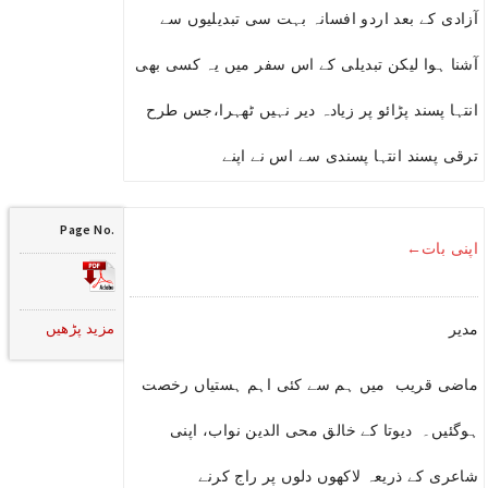
آزادی کے بعد اردو افسانہ بہت سی تبدیلیوں سے
آشنا ہوا لیکن تبدیلی کے اس سفر میں یہ کسی بھی
انتہا پسند پڑائو پر زیادہ دیر نہیں ٹھہرا،جس طرح
ترقی پسند انتہا پسندی سے اس نے اپنے
Page No.
اپنی بات←
مزید پڑھیں
مدیر
ماضی قریب میں ہم سے کئی اہم ہستیاں رخصت
ہوگئیں۔ دیوتا کے خالق محی الدین نواب، اپنی
شاعری کے ذریعہ لاکھوں دلوں پر راج کرنے