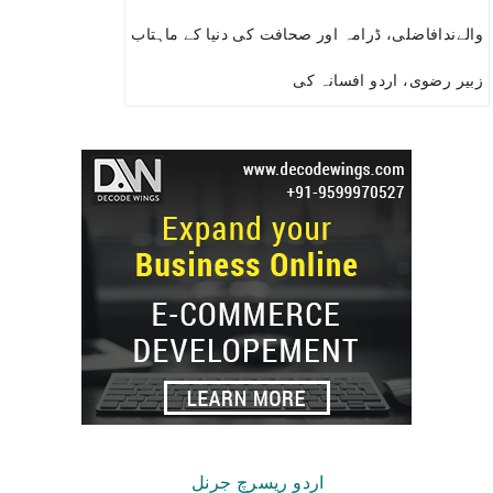
والےندافاضلی، ڈرامہ اور صحافت کی دنیا کے ماہتاب
زبیر رضوی، اردو افسانہ کی
Copyright © 2026.
اردو ریسرچ جرنل