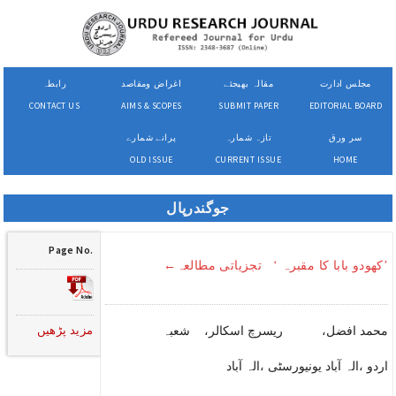
مجلس ادارت
مقالہ بھیجئے
اغراض ومقاصد
رابطہ
CONTACT US
AIMS & SCOPES
SUBMIT PAPER
EDITORIAL BOARD
سر ورق
تازہ شمارہ
پرانے شمارے
OLD ISSUE
CURRENT ISSUE
HOME
جوگندرپال
Page No.
’کھودو بابا کا مقبرہ ‘ تجزیاتی مطالعہ←
مزید پڑھیں
محمد افضل، ریسرچ اسکالر، شعبہ
اردو ،الہ آباد یونیورسٹی ،الہ آباد