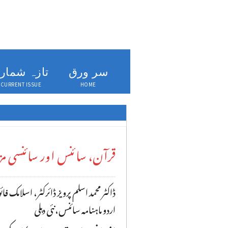
سر ورق
تازہ شمار
CURRENT ISSUE
HOME
قرآن، سائنس اور سائنسی
ڈاکٹر محمد اسلم پرویز ڈائرکٹر، اسلامک 
اردو ماہنامہ سائنس،نئی دہلی