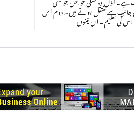
کب ہے۔ اوّل وہ نسلی خواص جو کسی
 جانب سے منتقل ہوتے ہیں۔ دوم اس
 اس کی تعلیم۔ ان تینوں
ght © 2026.
© Netizens For Development
Site