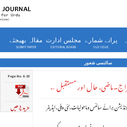
ہ
پرانے شمارے
مجلس ادارت
مقالہ بھیجئے
SUBMIT PAPER
EDITORIAL BOARD
OLD ISSUE
سائنسی شعور
Page No. 6-20
 مزاج۔ماضی، حال اور مستقبل←
فائونڈیشن برائے سائنس وماحولیات،نئی دہلی،ایڈیٹر
مزید پڑھیں