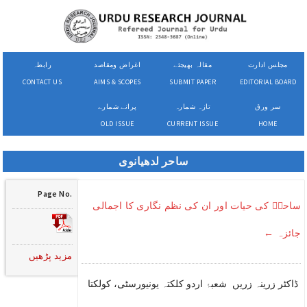
مجلس ادارت
مقالہ بھیجئے
اغراض ومقاصد
رابطہ
CONTACT US
AIMS & SCOPES
SUBMIT PAPER
EDITORIAL BOARD
سر ورق
تازہ شمارہ
پرانے شمارے
OLD ISSUE
CURRENT ISSUE
HOME
ساحر لدھیانوی
Page No.
ساحرؔ کی حیات اور ان کی نظم نگاری کا اجمالی
جائزہ ←
مزید پڑھیں
ڈاکٹر زرینہ زریں شعبۂ اردو کلکتہ یونیورسٹی، کولکتا