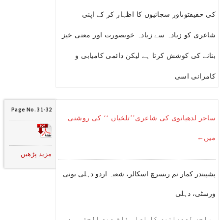
کی حقیقتوںاور سچائیوں کا اظہار کر کے اپنی
شاعری کو زیادہ سے زیادہ خوبصورت اور معنی خیز
بنانے کی کوشش کرتا ہے لیکن دائمی کامیابی و
کامرانی اسی
Page No. 31-32
ساحر لدھیانوی کی شاعری’’تلخیاں ‘‘ کی روشنی
میں←
مزید پڑھیں
پشپیندر کمار نم ریسرچ اسکالر، شعبہ اردو دہلی یونی
ورسٹی، دہلی
ساحر لدھیانوی کا اصلی نام عبد الحئی ہے۔