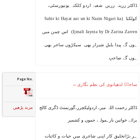
ڈاکٹر زرینہ زریں شعبۂ اردو کلکتہ یونیورسٹی،
کولکتا (Sahir ki Hayat aur un ki Nazm Nigari ka
Ijmali Jayeza by Dr.Zarina Zarren) اس چمن میں
ہوں گے پیدا بلبلِ شیراز بھی سیکڑوں ساحر بھی
ہوں گے صاحبِ
Page No.
ساحرؔ لدھیانوی کی نظم نگاری←
مزید پڑھیں
ڈاکٹر رحمت اللہ میر، اردولیکچرر،گورنمنٹ ڈگری کالج
برائے خواتین بارہمولہ، جموں و کشمیر
ہر بڑاتخلیق کار اپنی شاعری میں حیات و کائنات