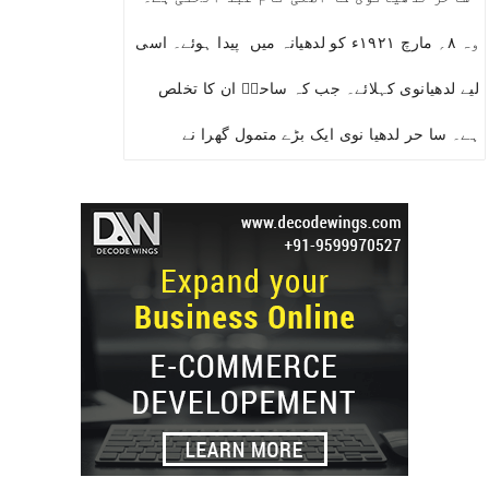
وہ ۸؍ مارچ ۱۹۲۱ء کو لدھیانہ میں پیدا ہوئے۔ اسی
لیے لدھیانوی کہلائے۔ جب کہ ساحرؔ ان کا تخلص
ہے۔ سا حر لدھیا نوی ایک بڑے متمول گھرا نے