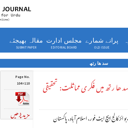
ہ
پرانے شمارے
مجلس ادارت
مقالہ بھیجئے
SUBMIT PAPER
EDITORIAL BOARD
OLD ISSUE
سد ھا رتھ
Page No.
 ھا رتھ میں فکر ی مماثلت: تحقیقی
104=110
مزید پڑھیں
 بو ائز کا لج ایچ ایٹ فو ر، اسلام آ باد، پاکستان