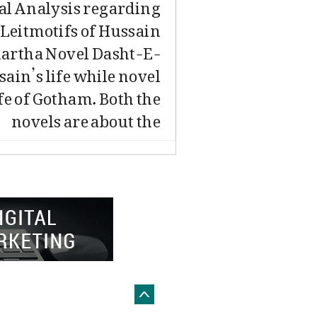
cal Analysis regarding
 Leitmotifs of Hussain
hartha Novel Dasht-E-
sain’s life while novel
fe of Gotham. Both the
novels are about the
 by
Global Web Creative