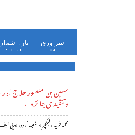
سر ورق
تازہ شمار
CURRENT ISSUE
HOME
حسین بن منصور حلاج اور سد
و تنقید ی جا ئز ہ←
محمد فر ید ٭لیکچر ار شعبئہ اُردو، اوپی ایف