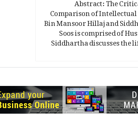
Abstract: The Criti
Comparison of Intellectual
Bin Mansoor Hillaj and Sidd
Soos is comprised of Hus
Siddhartha discusses the li
ght © 2026.
© Netizens For Development
Site