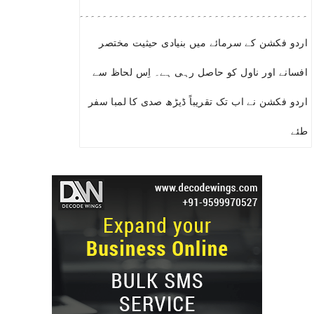
۔۔۔۔۔۔۔۔۔۔۔۔۔۔۔۔۔۔۔۔۔۔۔۔۔۔۔۔۔۔۔۔۔۔۔۔۔۔۔۔۔۔۔۔۔۔۔۔۔۔۔۔۔
اردو فکشن کے سرمائے میں بنیادی حیثیت مختصر
افسانے اور ناول کو حاصل رہی ہے۔ اِس لحاظ سے
اردو فکشن نے اب تک تقریباً ڈیڑھ صدی کا لمبا سفر
طئے