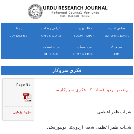
مجلس ادارت
مقالہ بھیجئے
اغراض ومقاصد
رابطہ
CONTACT US
AIMS & SCOPES
SUBMIT PAPER
EDITORIAL BOARD
سر ورق
تازہ شمارہ
پرانے شمارے
OLD ISSUE
CURRENT ISSUE
HOME
فکری سروکار
Page No.
ہم عصر اردو افسانہ کے فکری سروکار←
مزید پڑھیں
شہاب ظفر اعظمی
شہاب ظفر اعظمی شعبۂ اردو،پٹنہ یونیورسٹی