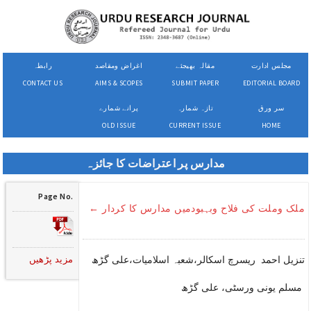
مجلس ادارت
مقالہ بھیجئے
اغراض ومقاصد
رابطہ
CONTACT US
AIMS & SCOPES
SUBMIT PAPER
EDITORIAL BOARD
سر ورق
تازہ شمارہ
پرانے شمارے
OLD ISSUE
CURRENT ISSUE
HOME
مدارس پر اعتراضات کا جائزہ
Page No.
ملک وملت کی فلاح وبہبودمیں مدارس کا کردار ←
مزید پڑھیں
تنزیل احمد ریسرچ اسکالر،شعبہ اسلامیات،علی گڑھ
مسلم یونی ورسٹی، علی گڑھ