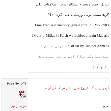
تنزیل احمد ریسرچ اسکالر،شعبہ اسلامیات،علی
گڑھ مسلم یونی ورسٹی، علی گڑھ +91-
9528608983 Email:tanjeelahmad88@gmail.com
(Mulk-o-Millat ki Falah wa Bahbood mein Madaris
ka kirdar by Tanjeel Ahmad) دینی مدارس نے
ہندوستان کی جنگ آزادی ہی میں نہیں بلکہ
ہندوستان
Page No. 1-71
اردو زبان کے فروغ میں مدارس کا کردار←
مزید پڑھیں
مدیر