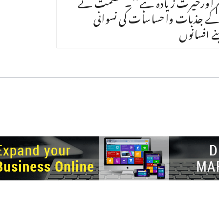
کم اورحیرت زیادہ ہے‘‘۔عصمت نے
 کے جذبات واحساسات کی نسوانی
ے افسانوں
ght © 2026.
© Netizens For Development
Site