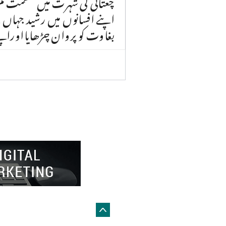
چغتائی کی شہرت میں عظمت 
اپنے افسانوں میں رشید جہاں
بغاوت کو پروان چڑھایااوراپن
 by
Global Web Creative