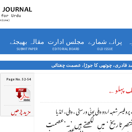
ہ
پرانے شمارے
مجلس ادارت
مقالہ بھیجئے
SUBMIT PAPER
EDITORIAL BOARD
OLD ISSUE
د قادری، چوتھی کا جوڑا، عصمت چغتائی
Page No. 52-54
یک پہلو←
یسر شعبہ اردو دہلی یونی ورسٹی ، دہلی، انڈیا
مزید پڑھیں
مختصر تاریخ ‘ میں لکھتے ہیں ’۔’عصمت