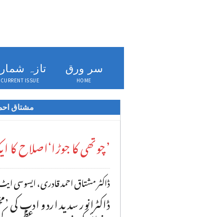
سر ورق
تازہ شمار
CURRENT ISSUE
HOME
مشتاق احم
’چوتھی کا جوڑا‘اصلاح کا ا
ڈاکٹر مشتاق احمد قادری، ایسوسی ایٹ پروف
ڈاکٹرانور سدید اردو ادب کی ’