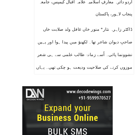
اردو دائرہ معارفِ اسلامیہ علامہ اقبال کیمپس، جامعہ
پنجاب لاہور، پاکستان
ڈاکٹر زاہرہ نثار* منور خاں غافل ولد صلابت خاں
صاحبِ دیوان شاعر تھا۔ لکھنؤ میں پیدا ہوا اور یہیں
نشوونما پائی۔ اُسے زمانۂ طالب علمی سے ہی شعر
موزوں کرنے کی صلاحیت ودیعت ہو چکی تھی۔ یہاں