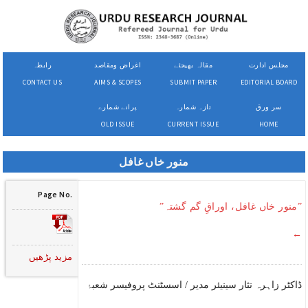
مجلس ادارت
مقالہ بھیجئے
اغراض ومقاصد
رابطہ
CONTACT US
AIMS & SCOPES
SUBMIT PAPER
EDITORIAL BOARD
سر ورق
تازہ شمارہ
پرانے شمارے
OLD ISSUE
CURRENT ISSUE
HOME
منور خاں غافل
Page No.
”منور خاں غافل، اوراقِ گم گشتہ”
←
مزید پڑھیں
ڈاکٹر زاہرہ نثار سینیئر مدیر / اسسٹنٹ پروفیسر شعبۂ