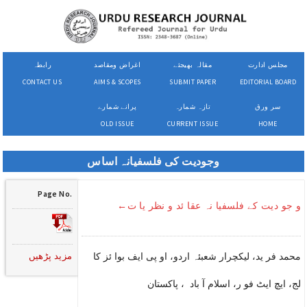
مجلس ادارت
مقالہ بھیجئے
اغراض ومقاصد
رابطہ
CONTACT US
AIMS & SCOPES
SUBMIT PAPER
EDITORIAL BOARD
سر ورق
تازہ شمارہ
پرانے شمارے
OLD ISSUE
CURRENT ISSUE
HOME
وجودیت کی فلسفیانہ اساس
Page No.
و جو دیت کے فلسفیا نہ عقا ئد و نظر یا ت←
مزید پڑھیں
محمد فر ید، لیکچرار شعبئہ اردو، او پی ایف بوا ئز کا
لج، ایچ ایٹ فو ر، اسلام آ باد ، پاکستان