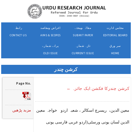
مجلس ادارت
مقالہ بھیجئے
اغراض ومقاصد
رابطہ
CONTACT US
AIMS & SCOPES
SUBMIT PAPER
EDITORIAL BOARD
سر ورق
تازہ شمارہ
پرانے شمارے
OLD ISSUE
CURRENT ISSUE
HOME
کرشن چندر
Page No.
کرشن چندرکا فکشن:ایک جائزہ ←
مزید پڑھیں
معین الدین، ریسرچ اسکالر ، شعبہ اردو خواجہ معین
الدین لسان یونی ورسٹی(اردو عربی فارسی یونی