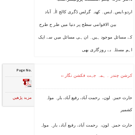
اردو،ایس۔ایس۔ کھنہ گرلس ڈگری کالج الٰہ آباد
بین الاقوامی سطح پر دنیا میں طر ح طرح
کے مسائل موجود ہیں۔ ان ہی مسائل میں سے ایک
اہم مسئلہ بے روزگاری بھی
Page No.
کرشن چندر ۔ ہمہ جہت فکشن نگار←
مزید پڑھیں
حارث حمزہ لون، رحمت آباد، رفیع آباد، بارہ مولہ
کشمیر
حارث حمزہ لون، رحمت آباد، رفیع آباد، بارہ مولہ