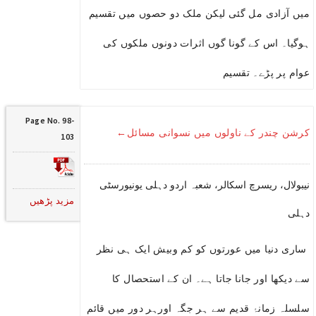
میں آزادی مل گئی لیکن ملک دو حصوں میں تقسیم
ہوگیا۔ اس کے گونا گوں اثرات دونوں ملکوں کی
عوام پر پڑے۔ تقسیم
Page No. 98-
کرشن چندر کے ناولوں میں نسوانی مسائل←
103
نیبولال، ریسرچ اسکالر، شعبہ اردو دہلی یونیورسٹی
مزید پڑھیں
دہلی
ساری دنیا میں عورتوں کو کم وبیش ایک ہی نظر
سے دیکھا اور جانا جاتا ہے۔ ان کے استحصال کا
سلسلہ زمانۂ قدیم سے ہر جگہ اورہر دور میں قائم