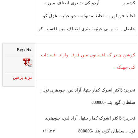
کشمیر اُردو کی شعری اصناف میں بہ
لحاظِ فن اور بہ لحاظِ مقبولیت جو حیثیت غزل کو
حاصل ہے ، وہی حیثیت نثری اصناف میں افسانہ کو
Page No.
کرشن چندر کے افسانوں میں فرقہ وارانہ فسادات
کی جھلک←
مزید پڑھیں
تحریر: ڈاکٹر اشوک کمار بیٹھا، آزاد لین، چودھری ٹولہ،
سلطان گنج، پٹنہ-800006
تحریر: ڈاکٹر اشوک کمار بیٹھا، آزاد لین، چودھری
ٹولہ، سلطان گنج، پٹنہ-800006 ۱۹۴۷ء