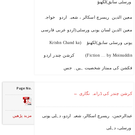
ورسٹی سابق)لکھنؤ
معین الدین ریسرچ اسکالر ، شعبہ اردو خواجہ
معین الدین لسان یونی ورسٹی(اردو عربی فارسی
یونی ورسٹی سابق)لکھنؤ (Krishn Chand ka
Fiction … by Moinuddin) کرشن چندر اردو
فکشن کی ممتاز شخصیت ہیں۔ جس
Page No.
کرشن چندر کی ڈرامہ نگاری ←
مزید پڑھیں
عبدالرحمن، ریسرچ اسکالر، شعبہ اردو، دہلی یونی
ورسٹی، دہلی