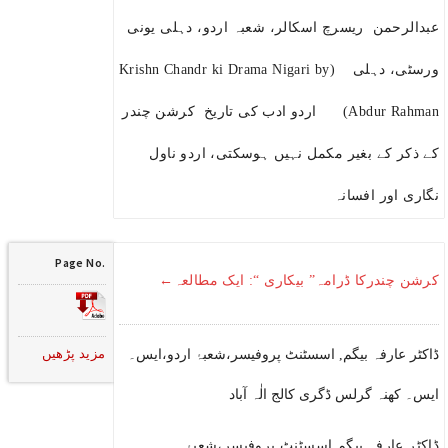
عبدالرحمن ریسرچ اسکالر، شعبہ اردو، دہلی یونی
ورسٹی، دہلی (Krishn Chandr ki Drama Nigari by
Abdur Rahman) اردو ادب کی تاریخ کرشن چندر
کے ذکر کے بغیر مکمل نہیں ہوسکتی، اردو ناول
نگاری اور افسانہ
Page No.
کرشن چندرکا ڈرامہ” بیکاری “: ایک مطالعہ←
مزید پڑھیں
ڈاکٹر عارفہ بیگم, اسسٹنٹ پروفیسر،شعبۂ اردو،ایس۔
ایس۔ کھنہ گرلس ڈگری کالج الٰہ آباد
ڈاکٹر عارفہ بیگم اسسٹنٹ پروفیسر،شعبۂ