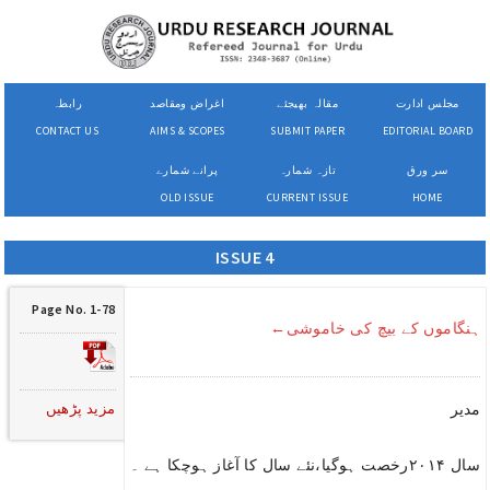
مجلس ادارت
مقالہ بھیجئے
اغراض ومقاصد
رابطہ
CONTACT US
AIMS & SCOPES
SUBMIT PAPER
EDITORIAL BOARD
سر ورق
تازہ شمارہ
پرانے شمارے
OLD ISSUE
CURRENT ISSUE
HOME
ISSUE 4
Page No. 1-78
ہنگاموں کے بیچ کی خاموشی←
مزید پڑھیں
مدیر
سال ۲۰۱۴رخصت ہوگیا،نئے سال کا آغاز ہوچکا ہے ۔