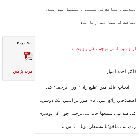
تہذیب و ثقافت کی تعمیر و تشکیل میں ہندی
ثقافت کا کیا حصہ رہا ہے؟
Page No.
اردو میں ادبی ترجمے کی روایت←
مزید پڑھیں
ڈاکٹر احمد امتیاز
ادبیاتِ عالم میں ’طبع زاد ‘ اور ’ ترجمہ‘ کی
اصطلاحیں رائج ہیں۔عام طور پر انہیں ایک دوسرے
کی ضد بھی سمجھا جاتا ہے۔ترجمہ چوں کہ دوسری
زبان سے ماخوذیا مستعار ہوتا ہے اس لیے