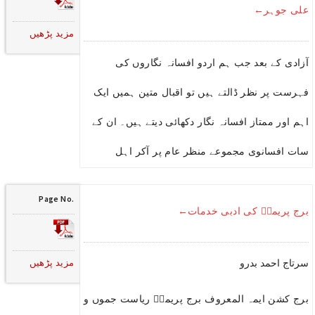
علی جوہر←
مزید پڑھیں
آزادی کے بعد جب ہم اردو افسانہ نگاروں کی
فہرست پر نظر ڈالتے ہیں تو اقبال متین ہمیں ایک
اہم اور ممتاز افسانہ نگار دکھائی دیتے ہیں۔ ان کے
سات افسانوی مجموعے منظر عام پر آکر اہل
Page No.
برج پریمیؔ کی ادبی خدمات←
مزید پڑھیں
سرتاج احمد بدرو
برج کشن ایمہ المعروف برج پریمیؔ ریاست جموں و