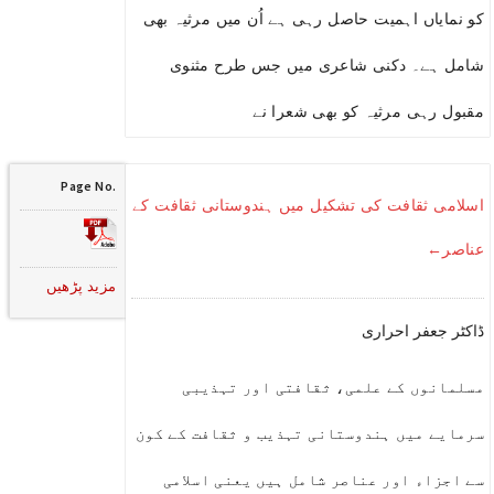
کو نمایاں اہمیت حاصل رہی ہے اُن میں مرثیہ بھی
شامل ہے۔ دکنی شاعری میں جس طرح مثنوی
مقبول رہی مرثیہ کو بھی شعرا نے
Page No.
اسلامی ثقافت کی تشکیل میں ہندوستانی ثقافت کے
عناصر←
مزید پڑھیں
ڈاکٹر جعفر احراری
مسلمانوں کے علمی، ثقافتی اور تہذیبی
سرمایے میں ہندوستانی تہذیب و ثقافت کے کون
سے اجزاء اور عناصر شامل ہیں یعنی اسلامی