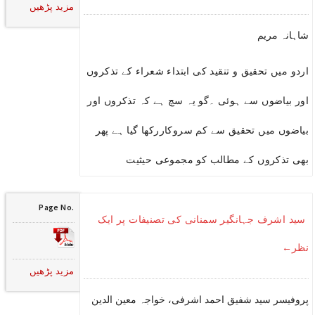
مزید پڑھیں
شاہانہ مریم
اردو میں تحقیق و تنقید کی ابتداء شعراء کے تذکروں
اور بیاضوں سے ہوئی ۔گو یہ سچ ہے کہ تذکروں اور
بیاضوں میں تحقیق سے کم سروکاررکھا گیا ہے پھر
بھی تذکروں کے مطالب کو مجموعی حیثیت
Page No.
سید اشرف جہانگیر سمنانی کی تصنیفات پر ایک
نظر←
مزید پڑھیں
پروفیسر سید شفیق احمد اشرفی، خواجہ معین الدین