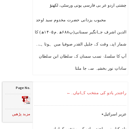
چشتی اردو عر بی فارسی یونی ورسٹی، لکھنؤ
محبوب یزدانی حضرت مخدوم سید اوحد
الدین اشرف جہانگیر سمنانی(پ۶۸۸ھ۔م۱۴۰۵ھ) کا
شمار اپنے وقت کے جلیل القدر صوفیا میں ہوتا ہے۔
آپ کا سلسلۂ نسب سمنان کے سلطان ابن سلطان
ساداتِ نور بخشیہ سے جا ملتا
Page No.
راجندر یادو کی منتخب کہانیاں۔←
مزید پڑھیں
عزیر اسرائیل٭
نام کتاب: راجندر یادو کی منتخب کہانیاں