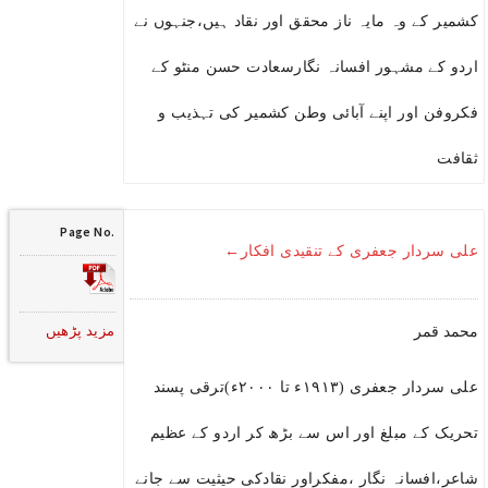
کشمیر کے وہ مایہ ناز محقق اور نقاد ہیں،جنہوں نے
اردو کے مشہور افسانہ نگارسعادت حسن منٹو کے
فکروفن اور اپنے آبائی وطن کشمیر کی تہذیب و
ثقافت
Page No.
علی سردار جعفری کے تنقیدی افکار←
مزید پڑھیں
محمد قمر
علی سردار جعفری (۱۹۱۳ء تا ۲۰۰۰ء)ترقی پسند
تحریک کے مبلغ اور اس سے بڑھ کر اردو کے عظیم
شاعر،افسانہ نگار ،مفکراور نقادکی حیثیت سے جانے