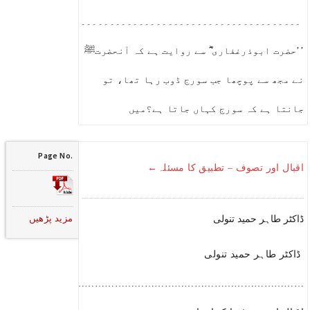
۔۔۔۔۔۔۔۔۔۔۔۔۔۔۔۔۔۔۔۔۔۔۔۔۔۔۔۔۔۔۔۔۔۔۔۔۔۔۔۔۔۔۔۔۔۔۔۔۔۔۔۔
’’حضرت ابوذرغفاری ؓ سے روایت ہے کہ آنحضرتﷺ
نے مجھ سے پوچھا جب سورج ڈوب رہا تھا، تو
جانتا ہے کہ سورج کہاں جاتا ہے؟میں
Page No.
اقبال اور تصوف – تطبیق کا مسئلہ←
مزید پڑھیں
ڈاکٹر طاہر حمید تنولی
ڈاکٹر طاہر حمید تنولی
…………………………………………………………………