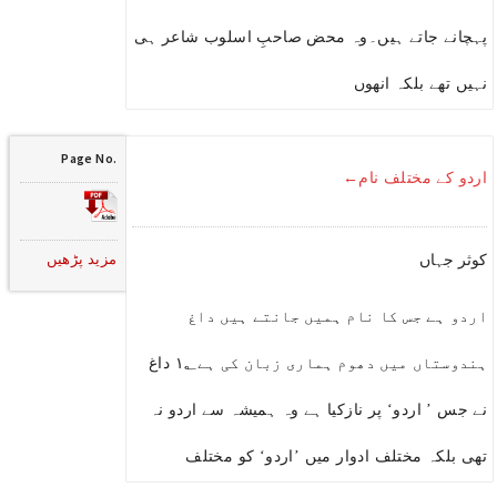
پہچانے جاتے ہیں۔وہ محض صاحبِ اسلوب شاعر ہی
نہیں تھے بلکہ انھوں
Page No.
اردو کے مختلف نام←
مزید پڑھیں
کوثر جہاں
اردو ہے جس کا نام ہمیں جانتے ہیں داغ
ہندوستاں میں دھوم ہماری زبان کی ہے۱؂ داغ
نے جس ’ اردو‘ پر نازکیا ہے وہ ہمیشہ سے اردو نہ
تھی بلکہ مختلف ادوار میں ’اردو‘ کو مختلف