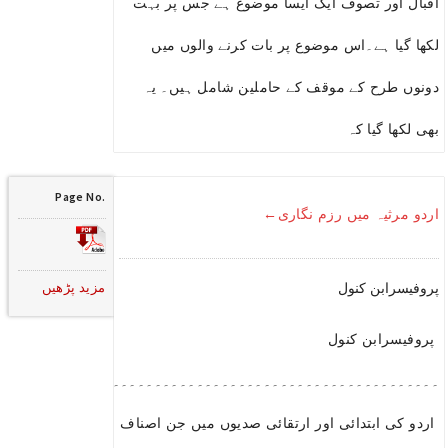
اقبال اور تصوف ایک ایسا موضوع ہے جس پر بہت
لکھا گیا ہے۔اس موضوع پر بات کرنے والوں میں
دونوں طرح کے موقف کے حاملین شامل ہیں۔ یہ
بھی لکھا گیا کہ
Page No.
اردو مرثیہ میں رزم نگاری←
مزید پڑھیں
پروفیسرابن کنول
پروفیسرابن کنول
۔۔۔۔۔۔۔۔۔۔۔۔۔۔۔۔۔۔۔۔۔۔۔۔۔۔۔۔۔۔۔۔۔۔۔۔۔۔۔۔۔۔۔۔۔۔۔۔۔۔۔۔۔
اردو کی ابتدائی اور ارتقائی صدیوں میں جن اصناف