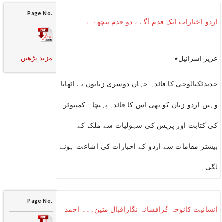
Page No.
اردو اخبارات ایک قدم آگے ، دو قدم پیچھے←
مزید پڑھیں
عزیر اسرائیل٭
جدیدٹکنالوجی کا فائدہ جہاں دوسری زبانوں نے اٹھایا
وہیں اردو زبان کو بھی اس کا فائدہ پہنچا۔ کمپیوٹر
کی کتابت اور پریس کی سہولیات سے ملک کے
بیشتر مقامات سے اردو کے اخبارات کی اشاعت ہونے
لگی۔
Page No.
انسانیت کانوحہ گرافسانہ نگاراقبال متین۔۔۔ احمد