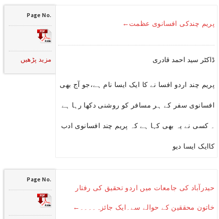
Page No.
پریم چندکی افسانوی عظمت←
مزید پڑھیں
ڈاکٹر سید احمد قادری
پریم چند اردو افسا نے کا ایک ایسا نام ہے،جو آج بھی
افسانوی سفر کے ہر مسافر کو روشنی دکھا رہا ہے
۔ کسی نے یہ بھی کہا ہے کہ پریم چند افسانوی ادب
کاایک ایسا دیو
Page No.
حیدرآباد کی جامعات میں اردو تحقیق کی رفتار
خاتون محققین کے حوالے سے۔ایک جائزہ۔۔۔۔←