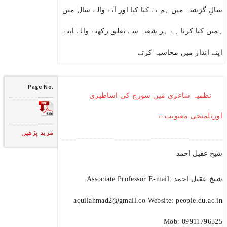
سالِ گزشتہ میں ہم نے کیا کیا اور آنے والے سال میں
ہمیں کیا کرنا ہے ہر شعبہ سے تعلق رکھنے والے اپنے
اپنے انداز میں محاسبہ کرتے
Page No.
نظمیہ شاعری میں سورج کی اساطیری
اورتلمیحی معنویت←
مزید پڑھیں
شیخ عقیل احمد
شیخ عقیل احمد Associate Professor E-mail:
aquilahmad2@gmail.co Website: people.du.ac.in
Mob: 09911796525