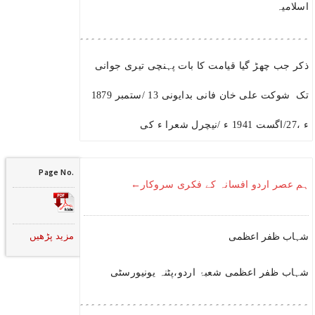
اسلامیہ
۔۔۔۔۔۔۔۔۔۔۔۔۔۔۔۔۔۔۔۔۔۔۔۔۔۔۔۔۔۔۔۔۔۔۔۔۔۔۔۔۔۔۔۔۔۔۔۔۔۔۔۔۔
ذکر جب چھڑ گیا قیامت کا بات پہنچی تیری جوانی
تک شوکت علی خان فانی بدایونی 13 /ستمبر 1879
ء ،27/اگست 1941 ء /نیچرل شعرا ء کی
Page No.
ہم عصر اردو افسانہ کے فکری سروکار←
مزید پڑھیں
شہاب ظفر اعظمی
شہاب ظفر اعظمی شعبۂ اردو،پٹنہ یونیورسٹی
۔۔۔۔۔۔۔۔۔۔۔۔۔۔۔۔۔۔۔۔۔۔۔۔۔۔۔۔۔۔۔۔۔۔۔۔۔۔۔۔۔۔۔۔۔۔۔۔۔۔۔۔۔