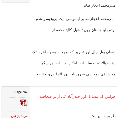
مہرمحمد اعجاز صابر
مہرمحمد اعجاز صابر ایسوسی ایٹ پروفیسر،شعبۂ
اردو بلو چستان ریزیڈنشیل کالج ،خضدار
۔۔۔۔۔۔۔۔۔۔۔۔۔۔۔۔۔۔۔۔۔۔۔۔۔۔۔۔۔۔۔۔۔۔۔۔۔۔۔۔۔۔۔۔۔۔۔۔۔۔۔۔۔
انسان بول چال اور تحریر کے ذریعہ دوسرے افراد تک
اپنے خیالات، احساسات، افکار، جذبات اور دیگر
معاشرتی ،معاشی ضروریات اور اغراض و مقاصد
Page No.
خواتین کے مسائل اور حیدرآباد کی اُردو صحافت←
مزید پڑھیں
ظہور حسین بٹ