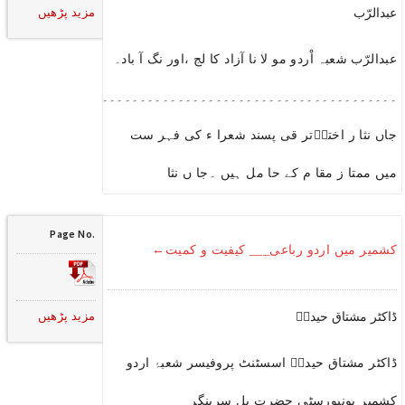
مزید پڑھیں
عبدالرّب
عبدالرّب شعبہ اْردو مو لا نا آزاد کا لج ،اور نگ آ باد۔
۔۔۔۔۔۔۔۔۔۔۔۔۔۔۔۔۔۔۔۔۔۔۔۔۔۔۔۔۔۔۔۔۔۔۔۔۔۔۔۔۔۔۔۔۔۔۔۔۔۔۔۔۔
جاں نثا ر اخترؔتر قی پسند شعرا ء کی فہر ست
میں ممتا ز مقا م کے حا مل ہیں ۔جا ں نثا
Page No.
کشمیر میں اردو رباعی___ کیفیت و کمیت←
مزید پڑھیں
ڈاکٹر مشتاق حیدرؔ
ڈاکٹر مشتاق حیدرؔ اسسٹنٹ پروفیسر شعبۂ اردو
کشمیر یونیورسٹی حضرت بل سرینگر