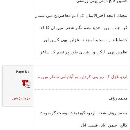
حسین کالج دہلی یونی ورسٹی
مجیدؔ امجد اخترالایمان کے اہم معاصرین میں شمار
کیے جاتے ہیں۔ جدید نظم نگار شعرا میں ان کا قد
خاصابلند ہے۔مجید امجد نے غزلیں بھی کہیں اور
نظمیں بھی، لیکن وہ بنیادی طور پر نظم کے شاعر
Page No.
اردو غزل کے روایتی کردار، نو آبادیاتی تناظر میں←
مزید پڑھیں
محمد رؤف
محمد رؤف شعبۂ اردو، گورنمنٹ پوسٹ گریجویٹ
کالج، سمن آباد، فیصل آباد