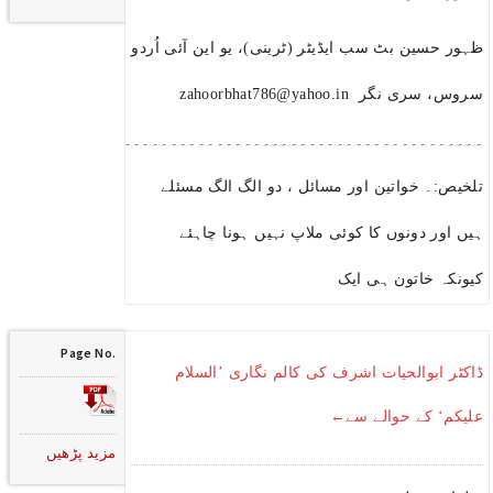
ظہور حسین بٹ سب ایڈیٹر (ٹرینی)، یو این آئی اُردو
سروس، سری نگر zahoorbhat786@yahoo.in
۔۔۔۔۔۔۔۔۔۔۔۔۔۔۔۔۔۔۔۔۔۔۔۔۔۔۔۔۔۔۔۔۔۔۔۔۔۔۔۔۔۔۔۔۔۔۔۔۔۔۔۔۔
تلخیص:۔ خواتین اور مسائل ، دو الگ الگ مسئلے
ہیں اور دونوں کا کوئی ملاپ نہیں ہونا چاہئے
کیونکہ خاتون ہی ایک
Page No.
ڈاکٹر ابوالحیات اشرف کی کالم نگاری ’السلام
علیکم‘ کے حوالے سے←
مزید پڑھیں