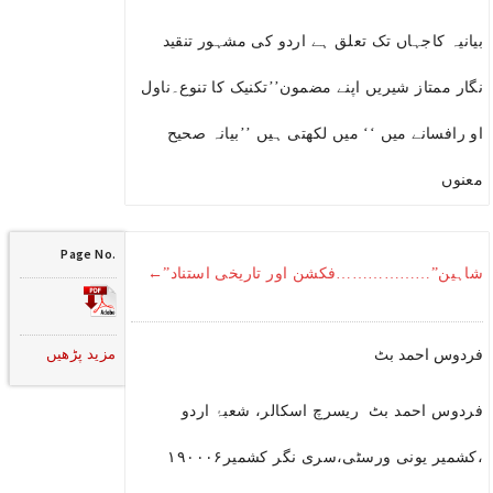
بیانیہ کاجہاں تک تعلق ہے اردو کی مشہور تنقید
نگار ممتاز شیریں اپنے مضمون’’تکنیک کا تنوع۔ناول
او رافسانے میں ‘‘ میں لکھتی ہیں ’’بیانہ صحیح
معنوں
Page No.
شاہین”………………فکشن اور تاریخی استناد”←
مزید پڑھیں
فردوس احمد بٹ
فردوس احمد بٹ ریسرچ اسکالر، شعبۂ اردو
،کشمیر یونی ورسٹی،سری نگر کشمیر۱۹۰۰۰۶