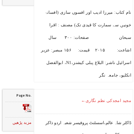
نام کتاب: میرزا ادیب اور افسوں سازی (افسانۂ
خونیں سے سمارت کا قیدی تک) مصنف : اقرا
سبحان صفحات: ۳۰۰ سال
اشاعت: ۲۰۱۵ قیمت: ۱۵۶ مبصر: عزیر
اسرائیل ناشر: البلاغ پبلی کیشنز،N1، ابوالفضل
انکلیو، جامعہ نگر
Page No.
مجید امجدکی نظم نگاری←
مزید پڑھیں
ڈاکٹر شاہ عالم،اسسٹنٹ پروفیسر شعبہ اردو ذاکر