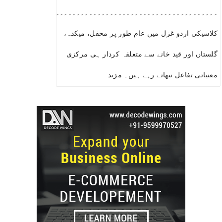
۔۔۔۔۔۔۔۔۔۔۔۔۔۔۔۔۔۔۔۔۔۔۔۔۔۔۔۔۔۔۔۔۔۔۔۔۔۔۔۔۔۔۔۔۔۔۔۔۔۔۔۔۔
کلاسیکی اردو غزل میں عام طور پر محفل، میکدہ،
گلستاں اور قید خانے سے متعلقہ کردار ہی مرکزی
معنیاتی تفاعل نبھاتے رہے ہیں۔ مزید