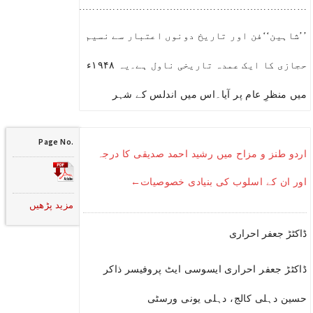
………………………………………………………………………………..
’’شاہین‘‘فن اور تاریخ دونوں اعتبار سے نسیم
حجازی کا ایک عمدہ تاریخی ناول ہے۔یہ ۱۹۴۸ء
میں منظرِ عام پر آیا۔اس میں اندلس کے شہر
Page No.
اردو طنز و مزاح میں رشید احمد صدیقی کا درجہ
اور ان کے اسلوب کی بنیادی خصوصیات←
مزید پڑھیں
ڈاکٹڑ جعفر احراری
ڈاکٹڑ جعفر احراری ایسوسی ایٹ پروفیسر ذاکر
حسین دہلی کالج، دہلی یونی ورسٹی