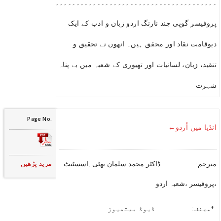
۔۔۔۔۔۔۔۔۔۔۔۔۔۔۔۔۔۔۔۔۔۔۔۔۔۔۔۔۔۔۔۔۔۔۔۔۔۔۔۔۔۔۔۔۔۔۔۔۔۔۔۔۔
پروفیسر گوپی چند نارنگ اردو زبان و ادب کے ایک
دیوقامت نقاد اور محقق ہیں۔ انھوں نے تحقیق و
تنقید، زبان، لسانیات اور تھیوری کے شعبہ میں بے پناہ
شہرت
Page No.
انڈیا میں اُردو←
مزید پڑھیں
مترجم: ڈاکٹر محمد سلمان بھٹی۔اسسٹنٹ
پروفیسر ،شعبہ اردو،
*مصنف: ڈیوڈ میتھیوز