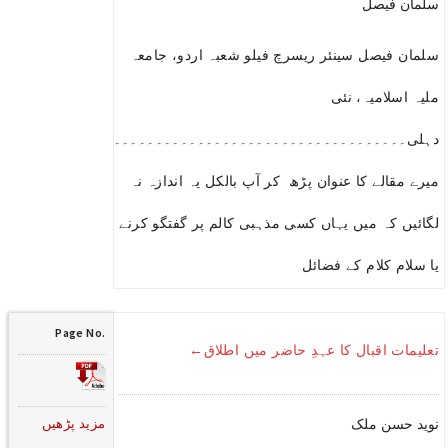
سلمان فیصل
سلمان فیصل سینئر ریسرچ فیلو شعبہ اردو، جامعہ
ملیہ اسلامیہ، نئی
دہلی۔۔۔۔۔۔۔۔۔۔۔۔۔۔۔۔۔۔۔۔۔۔۔۔۔۔۔۔۔۔۔۔۔۔۔۔۔۔۔۔۔۔۔۔۔۔۔۔۔
میرے مقالے کا عنوان پڑھ کر آپ بالکل یہ اندازہ نہ
لگائیں کہ میں یہاں کسی مذہبی کالم پر گفتگو کرنے
یا سلام کلام کے فضائل
Page No.
تعلیمات اقبال کا عہدِ حاضر میں اطلاق←
مزید پڑھیں
نوید حسن ملک