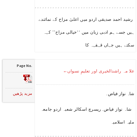
۔۔۔۔۔۔۔۔۔۔۔۔۔۔۔۔۔۔۔۔۔۔۔۔۔۔۔۔۔۔۔۔۔۔۔۔۔۔۔۔۔۔۔۔۔۔۔۔۔۔۔۔۔
رشید احمد صدیقی اردو میں اعلیٰ مزاح کے نمائندے
ہیں جسے ہم ادبی زبان میں ‘‘خیالی مزاح’’ کہہ
سکتے ہیں جہاں قہقہہ کا
Page No.
علا مہ راشدالخیری اور تعلیمِ نسواں←
مزید پڑھیں
شاہ نواز فیاض۔
شاہ نواز فیاض۔ریسرچ اسکالر شعبہ اردو جامعہ
ملیہ اسلامیہ
۔۔۔۔۔۔۔۔۔۔۔۔۔۔۔۔۔۔۔۔۔۔۔۔۔۔۔۔۔۔۔۔۔۔۔۔۔۔۔۔۔۔۔۔۔۔۔۔۔۔۔۔۔