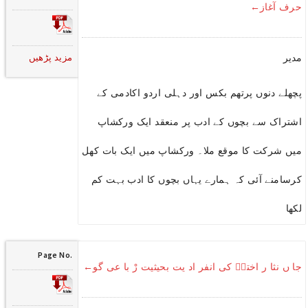
حرف آغاز←
مزید پڑھیں
مدیر
پچھلے دنوں پرتھم بکس اور دہلی اردو اکادمی کے
اشتراک سے بچوں کے ادب پر منعقد ایک ورکشاپ
میں شرکت کا موقع ملا۔ ورکشاپ میں ایک بات کھل
کرسامنے آئی کہ ہمارے یہاں بچوں کا ادب بہت کم
لکھا
Page No.
جا ں نثا ر اخترؔ کی انفر اد یت بحیثیت رْ با عی گو←