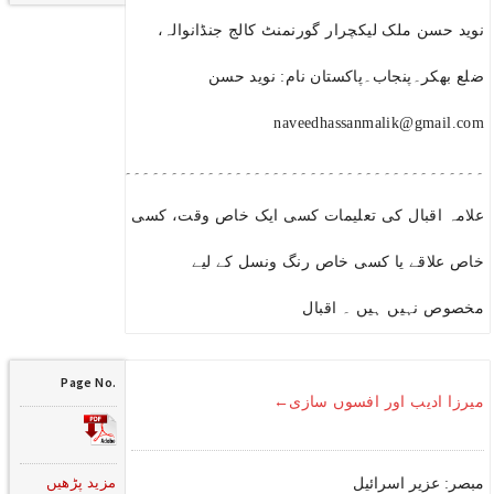
نوید حسن ملک لیکچرار گورنمنٹ کالج جنڈانوالہ،
ضلع بھکر۔پنجاب۔پاکستان نام: نوید حسن
naveedhassanmalik@gmail.com
۔۔۔۔۔۔۔۔۔۔۔۔۔۔۔۔۔۔۔۔۔۔۔۔۔۔۔۔۔۔۔۔۔۔۔۔۔۔۔۔۔۔۔۔۔۔۔۔۔۔۔۔۔
علامہ اقبال کی تعلیمات کسی ایک خاص وقت، کسی
خاص علاقے یا کسی خاص رنگ ونسل کے لیے
مخصوص نہیں ہیں ۔ اقبال
Page No.
میرزا ادیب اور افسوں سازی←
مزید پڑھیں
مبصر: عزیر اسرائیل