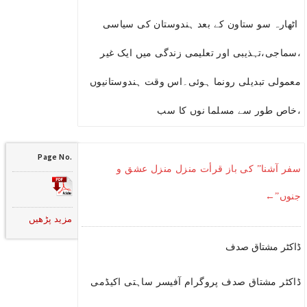
اٹھارہ سو ستاون کے بعد ہندوستان کی سیاسی
،سماجی،تہذیبی اور تعلیمی زندگی میں ایک غیر
معمولی تبدیلی رونما ہوئی۔اس وقت ہندوستانیوں
،خاص طور سے مسلما نوں کا سب
Page No.
سفر آشنا” کی باز قرأت منزل منزل عشق و
جنوں”←
مزید پڑھیں
ڈاکٹر مشتاق صدف
ڈاکٹر مشتاق صدف پروگرام آفیسر ساہتی اکیڈمی