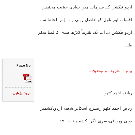
اردو فکشن کے سرمائے میں بنیادی حیثیت مختصر
افسانے اور ناول کو حاصل رہی ہے۔ اِس لحاظ سے
اردو فکشن نے اب تک تقریباً ڈیڑھ صدی کا لمبا سفر
طئے
Page No.
بیانیہ :تعریف و توضیح←
مزید پڑھیں
ریاض احمد کٹھو
ریاض احمد کٹھو ریسرچ اسکالر،شعبۂ اردو،کشمیر
یونی ورسٹی،سری نگر ،کشمیر۱۹۰۰۰۶
………………………………………………………………………………..