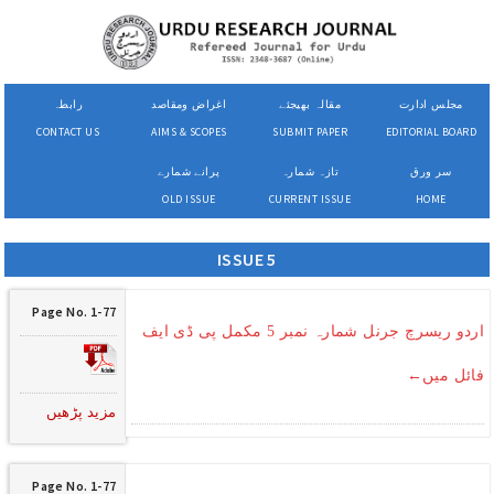
مجلس ادارت
مقالہ بھیجئے
اغراض ومقاصد
رابطہ
CONTACT US
AIMS & SCOPES
SUBMIT PAPER
EDITORIAL BOARD
سر ورق
تازہ شمارہ
پرانے شمارے
OLD ISSUE
CURRENT ISSUE
HOME
ISSUE 5
Page No. 1-77
اردو ریسرچ جرنل شمارہ نمبر 5 مکمل پی ڈی ایف
فائل میں←
مزید پڑھیں
Page No. 1-77