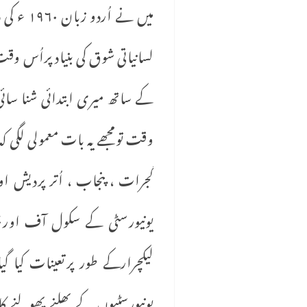
میں نے 
لسانیاتی شوق کی بنیاد پراُس وق
کے ساتھ میری ابتدائی شنا سائی
وقت تومجھے یہ بات معمولی لگی ک
لیکچرارکے طور پرتعینات کیا گی
یونیورسٹیوں کے پھلنے پھولنے کا