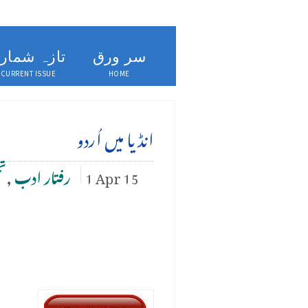
سر ورق
تازہ شمار
CURRENT ISSUE
HOME
انڈیا میں اُردو
1 Apr 15
رفتار ادب
,
تح