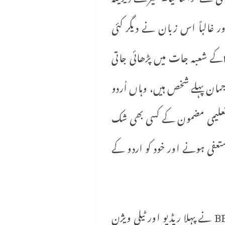
Ra کی قیادت میں 1SOAS ترقی کر رہا تھا اور غالباً اس زبان نے دیگر کئی
تدریسی زبانوں کے طلباء کو بھی اپنی جانب متوجہ کر لیا جو بھارتی ، پاکستانی اور ’’سیلون‘‘ ۲کے شعبہ جات میں پڑھائی جاتی
جمان پہلے شخص ہیں، وہاں اُردو
تعلیمی مضمون کے کسی بھی شک
تعفی ہونے اور خود کو اردو کے
قومی سطح پر بھی اُردو کے حق میں کئی اقدامات ہوتے دکھائی دے رہے تھے۔ اُس وقت BBC ۳ نے پہلا ریڈیو اور ٹیلی ویژن