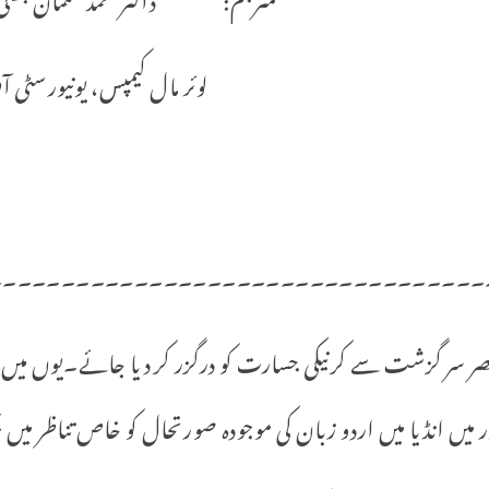
لوئر مال کیمپس، یونیورسٹی آف
۔۔۔۔۔۔۔۔۔۔۔۔۔۔۔۔۔۔۔۔۔۔۔۔۔۔۔۔۔۔۔۔۔۔
صر سر گزشت سے کرنیکی جسارت کو درگزر کر دیا جائے۔یوں میں
میں انڈیا میں اردو زبان کی موجودہ صورتحال کو خاص تناظر میں