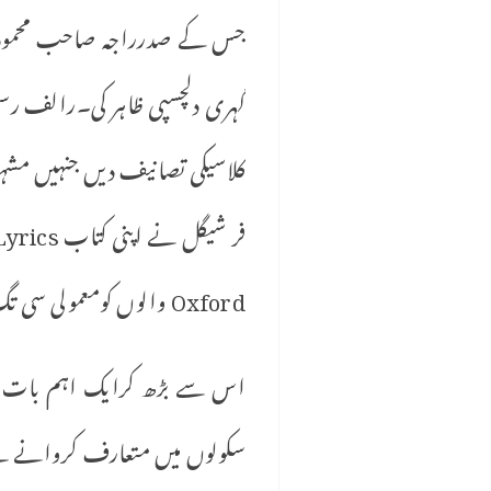
جس کے صدرراجہ صاحب محمود آب
کلاسیکی تصانیف دیں جنہیں مشہو
Oxford والوں کومعمولی سی تگ و دو کے بعد راضی کر ہی لیا۔
اس سے بڑھ کرایک اہم بات یہ تھ
سکولوں میں متعارف کروانے کے