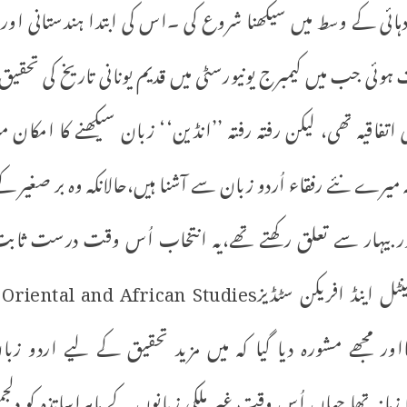
اُردو زبان ۱۹۶۰ ء کی دہائی کے وسط میں سیکھنا شروع کی ۔اس کی ابتدا ہندستان
ت ہوئی جب میں کیمبرج یونیورسٹی میں قدیم یونانی تاریخ کی تح
 اتفاقیہ تھی، لیکن رفتہ رفتہ ’’انڈین‘‘ زبان سیکھنے کا امکا
ہ میرے نئے رفقاء اُردو زبان سے آشنا ہیں،حالانکہ وہ بر صغیر ک
ااور مجھے مشورہ دیا گیا کہ میں مزید تحقیق کے لیے اردو زبان
 زمانہ تھا جہاں اُس وقت غیر ملکی زبانوں کے ماہراساتذہ کو دلج