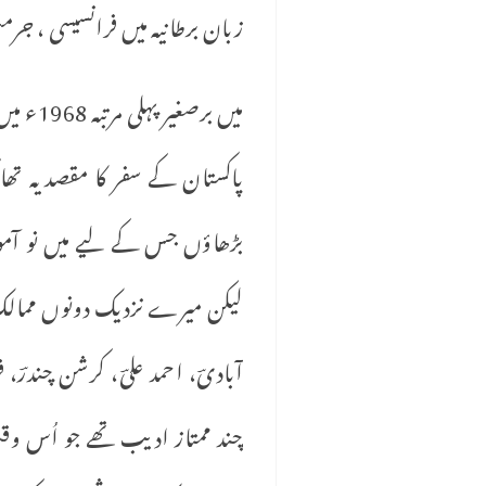
زبان برطانیہ میں فرانسیسی ، ج
میں بر
پاکستان کے سفر کا مقصدیہ تھا
بڑھاؤں جس کے لیے میں نو آمو
لیکن میرے نزدیک دونوں ممالک م
آبادیؔ، احمد علیؔ، کرشن چندرؔ
چند ممتاز ادیب تھے جو اُس وقت