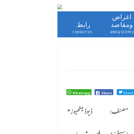
اغراض
ومقاصد
رابطہ
CONTACT US
AIMS & SCOPES
Whatsapp
Share
Tweet
*مصنف: ڈیوڈ میتھیوز
سسٹنٹ پروفیسر ،شعبہ اردو،