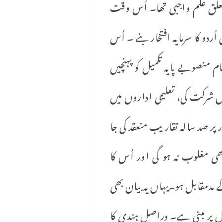
تعلق علم واجبی تھا۔ اُس وقت
ردو کا سرمایہ افتخار بنے ۔ اُس
 منصوبے پایہ تکمیل کو پہنچیں
یں شرکت کی، تعلیمی اداروں میں
 صد سالہ تقاریب منعقد کی جا
ی مـغلوب نہ ہو گی اور اُس کا
مدمقابل ہو۔یہاں یہ بیان بھی
ال پر مبنی ہے۔ دراصل ہندی کا