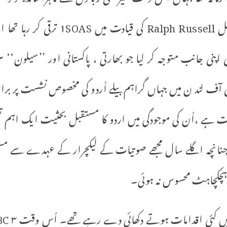
ساتھی اورسرپرست رالف رسل lph Russell
سٹی آف لند ن میں جہاں گراہم بیلے اُردو کی مخصوص نشست پر برا
 ہے ،اُن کی موجودگی میں اردو کا مستقبل بحثیت ایک اہم 
ھا۔ چنانچہ اگلے سال مجھے صوتیات کے لیکچرار کے عہدے سے مس
 ہچکچاہٹ محسوس نہ ہوئی۔