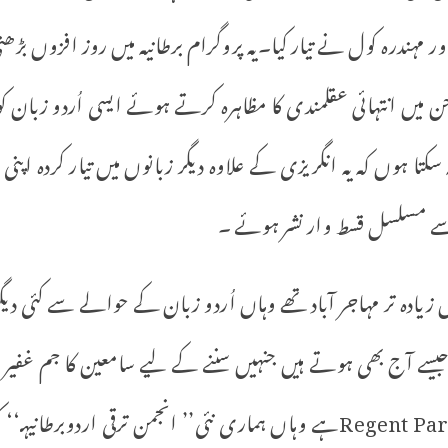
ر مہندرہ کول نے تیار کیا۔یہ پروگرام برطانیہ میں روز افزوں بڑھت
یں انتہائی عقلمندی کا مظاہرہ کرتے ہوئے ایسی اُردو زبان کو 
تا ہوں کہ یہ انگریزی کے علاوہ دیگر زبانوں میں تیار کردہ اپ
 زیادہ تر مہاجر آباد تھے وہاں اُردو زبان کے حوالے سے کئی د
سے آج بھی ہوتے ہیں جنہیں سننے کے لیے سامعین کا جم غفیر ا
کی جگہ اب مشہور Regent Park Mosqueہے وہاں ہماری نئی’’ انجمن ترقی اردو