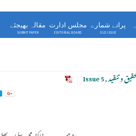
ہ
پرانے شمارے
مجلس ادارت
مقالہ بھیجئے
SUBMIT PAPER
EDITORIAL BOARD
OLD ISSUE
قیق وتنقید
,
Issue 5
مترجم: ڈاکٹر محمد سلمان بھٹی۔ا