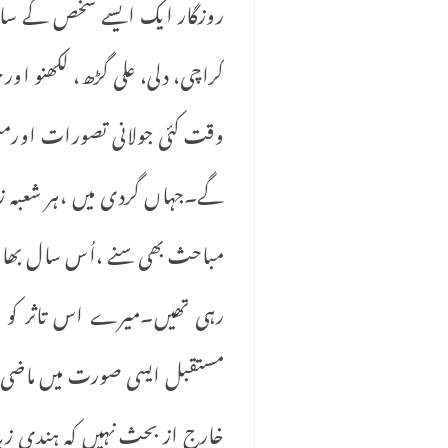
روزگار ایک ایسے شخص کے ساتھ 
کراچی، دلی، علی گڑھ، لکھنو اورح
وقت کئی جولانی تصورات اورمنصو
گے۔جہاں گردی میں ،ہر شعبہ زند
مباحث بھی سنے ،اُس سال بھارت
رہی تھیں۔میرے اس تاثر کو شای
مستقبل ایسی صورت میں ماضی سے
خارج از بحث نہیں کہ ہندی زبا