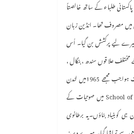
ی اور پاکستانی طلباء کے ساتھ خالصتاً
قیق میں مصروف تھا۔ انڈین زبان
ن میرے لیے پرکشش بن گیا۔ اُس
ے مختلف علا قوں سندھ ، بنگال ،
گجرات ، پنجاب ، اُتر پردیش اور بیہار سے تعلق رکھتے تھے،یہ انتخاب اُس وقت درست ثابت ہواجب مجھے 1965میں لندن
یونیورسٹی کے سکول آف اورینٹل اینڈ افریکن سٹڈیزSchool of Oriental and African Studies میں صوتیات کے
 ہی کوبنیاد بناؤں۔یہ برطانوی
معی سے تراشا گیا۔ میرے دیرینہ