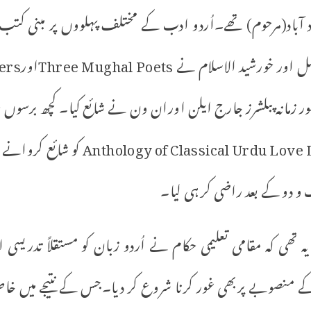
اد(مرحوم) تھے۔اُردو ادب کے مختلف پہلووں پر مبنی کتب م
ر زمانہ پبلشرز جارج ایلن اوران ون نے شائع کیا۔ کچھ برسوں ب
ی کہ مقامی تعلیمی حکام نے اُردو زبان کو مستقلاً تدریسی ا
 منصوبے پربھی غور کرنا شروع کر دیا۔جس کے نتیجے میں خاص