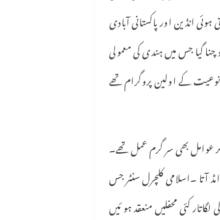
ی ہوئی انڈین اور پاکستانی آبادی
چنا گیا جس میں ہندی کی معمولی
نی نوعیت کے اولین پروگرام تھے
یگر عوامل بھی سر گرم عمل تھے۔
مڈ آتا ۔اسلامی کلچرل سنٹر جس
برطانیہــ‘‘ کی لگاتار کئی محفلیں منعقد ہو ئیں