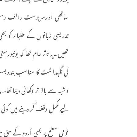
تھیں۔یہ تاثر عام تھا کہ یونیور
کی نگہداشت کا مناسب بندوبست
وشبہ سے بالا تر دکھائی دیتات
لیے مکمل وقف کر دینے میں کوئی