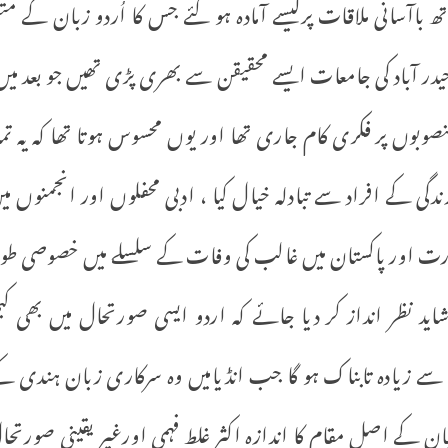
باآسانی ملاقات پرکیسے آمادہ ہو گئے جس کا اُردو زبان کے م
یدر آباد کی جامعات ایسے محقیقن سے بھری پڑی تھیں جو بعد میں اُ
بوں پر فکری کام جاری تھا اور یوں محسوس ہوتا تھا کہ یہ تمام
گی کے افراد سے تبادلہ خیال کیا ، ادبی محفلوں اور انجمنوں م
 اور پاکستان میں غالب کی وفات کے سلسلے میں خصوصی طور پر
د نظر انداز کر دیا جائے کہ اردو ایسی صورتحال میں بھی کبھ
 زیادہ تابناک ہو گا جب انڈیامیں وہ سرکاری زبان ہندی کے 
ن کے اصل مقام کا اندازہ اکثر غلط فہمی اورغیر یقینی صورتح