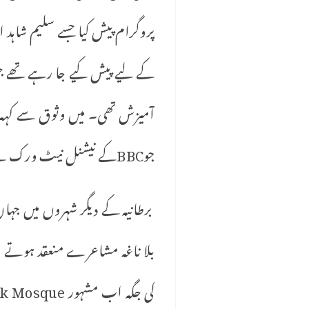
پروگرام پیش کیا جسے سلیم شاہد او
کے لیے پیش کیے جا رہے تھے جن م
آمیزش تھی۔ میں وثوق سے کہہ سک
جوBBCکے نیشنل نیٹ ورک سے مسلسل قسط وار نشر ہوئے ۔
برطانیہ کے دیگر شہروں میں جہاں
بلا ناغہ مشاعرے منعقد ہوتے جی