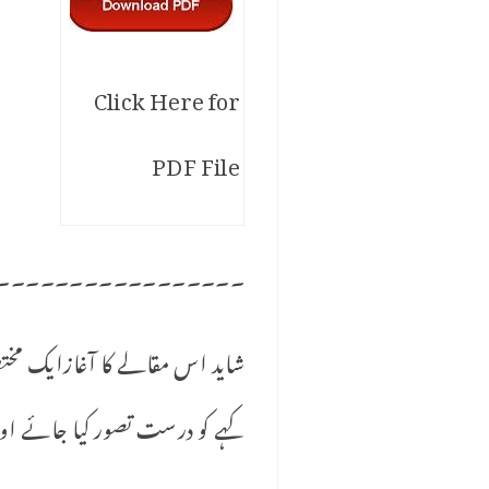
Click Here for
PDF File
۔۔۔۔۔۔۔۔۔۔۔۔۔۔۔۔۔
شاید اس مقالے کا آغازایک مخت
کہے کو درست تصور کیا جائے اور 