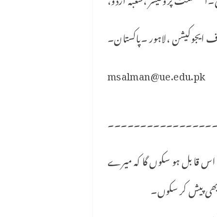
 ایجوکیشن ،لاہور ۔پاکستان۔
msalman@ue.edu.pk
۔۔۔۔۔۔۔۔۔۔۔۔۔۔۔۔۔۔۔۔۔۔۔۔۔۔۔۔۔۔۔۔۔
 اس قابل ہو سکوں گا کہ میرے
 بھی پیش کر سکوں۔