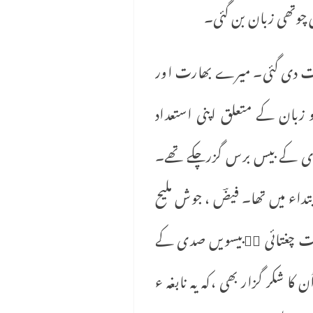
 چوتھی زبان بن گئی۔
 تعلیمی رخصت دی گئی۔ میرے بھارت اور
 زبان کے متعلق اپنی استعداد
اری کے بیس برس گزرچکے تھے۔
تداء میں تھا۔ فیضؔ ، جوش ملیح
ر عصمت چغتائی ٖؔبیسویں صدی کے
ا شکر گزار بھی ،کہ یہ نابغہ ء