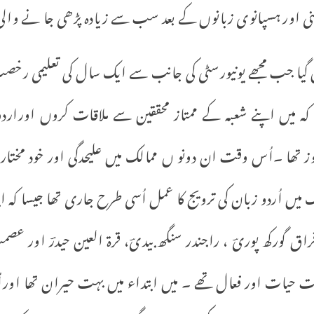
رمنی اور ہسپانوی زبانوں کے بعد سب سے زیادہ پڑھی جا نے والی
صغیر پہلی مرتبہ 1968ء میں گیا جب مجھے یونیورسٹی کی جانب سے ایک سال کی
 کہ میں اپنے شعبہ کے ممتاز محققین سے ملاقات کروں اوراردو
ز تھا ۔اُس وقت ان دونو ں ممالک میں علیحدگی اور خود مخت
یں اُردو زبان کی ترویج کا عمل اُسی طرح جاری تھا جیسا کہ اب
، فراق گورکھ پوریؔ ، راجندر سنگھ بیدیؔ، قرۃ العین حیدرؔ او
 حیات اور فعال تھے ۔ میں ابتداء میں بہت حیران تھا اوراُن ک