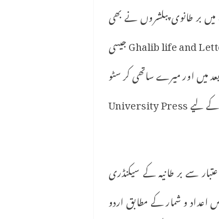
یں بر طانوی پبلشروں نے بھی
گہری دلچسپی ظاہر کی۔رالف رسل اور خورشید الاسلام نے Three Mughal PoetsاورGhalib life and Letters جیسی
عد میں اور میرے ساتھی کر سٹو
فر شیگل نے اپنی کتاب Anthology of Classical Urdu Love Lyrics کو شائع کروانے کے لیے University Press
عتبار سے بر طانیہ کے سیکنڈری
 اعداد و شمار کے مطابق اردو