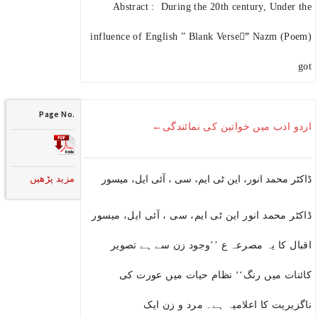
Abstract : During the 20th century, Under the
influence of English ” Blank Verse”ِ Nazm (Poem)
got
Page No.
اردو ادب میں خواتین کی نمائندگی←
مزید پڑھیں
ڈاکٹر محمد انور، این ٹی ایم، سی ، آئی ایل، میسور
ڈاکٹر محمد انور این ٹی ایم، سی ، آئی ایل، میسور
اقبال کا یہ مصرعہ ع ’’وجود زن سے ہے تصویر
کائنات میں رنگ‘‘ نظام حیات میں عورت کی
ناگزیریت کا اعلامیہ ہے۔ مرد و زن ایک