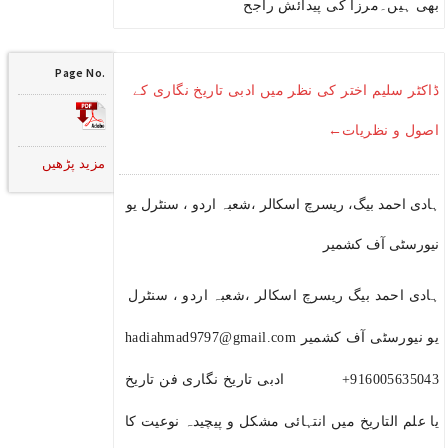
بھی ہیں۔مرزا کی پیدائش راجح
Page No.
ڈاکٹر سلیم اختر کی نظر میں ادبی تاریخ نگاری کے
اصول و نظریات←
مزید پڑھیں
ہادی احمد بیگ، ریسرچ اسکالر ،شعبہ اردو ، سنٹرل یو
نیورسٹی آف کشمیر
ہادی احمد بیگ ریسرچ اسکالر ،شعبہ اردو ، سنٹرل
یو نیورسٹی آف کشمیر hadiahmad9797@gmail.com
+916005635043 ادبی تاریخ نگاری فن تاریخ
یا علم التاریخ میں انتہائی مشکل و پیچیدہ نوعیت کا