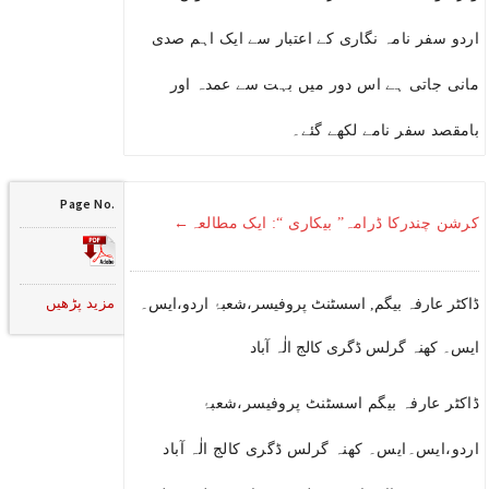
اردو سفر نامہ نگاری کے اعتبار سے ایک اہم صدی
مانی جاتی ہے اس دور میں بہت سے عمدہ اور
بامقصد سفر نامے لکھے گئے۔
Page No.
کرشن چندرکا ڈرامہ” بیکاری “: ایک مطالعہ←
مزید پڑھیں
ڈاکٹر عارفہ بیگم, اسسٹنٹ پروفیسر،شعبۂ اردو،ایس۔
ایس۔ کھنہ گرلس ڈگری کالج الٰہ آباد
ڈاکٹر عارفہ بیگم اسسٹنٹ پروفیسر،شعبۂ
اردو،ایس۔ایس۔ کھنہ گرلس ڈگری کالج الٰہ آباد