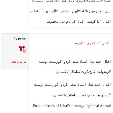
کتب خانے میں انگریزی زبان میں 520کتابیں دستیاب
ہیں۔ جن میں 426 کتابیں اسلامیہ کالج میں ’’انتخاب
اقبال‘‘ یا گوشئہ اقبال کے نام سے محفوظ
Page No.
اقبال کے فکری منابع←
مزید پڑھیں
اقبال احمد شاہ استاد شعبہ اردو، گورنمنٹ پوسٹ
گریجوایٹ کالج،کوٹ سلطان(پاکستان)
اقبال احمد شاہ استاد شعبہ اردو، گورنمنٹ پوسٹ
گریجوایٹ کالج،کوٹ سلطان(پاکستان)
Fountainheads of Iqbal’s idealogy. by:Iqbal Ahmad