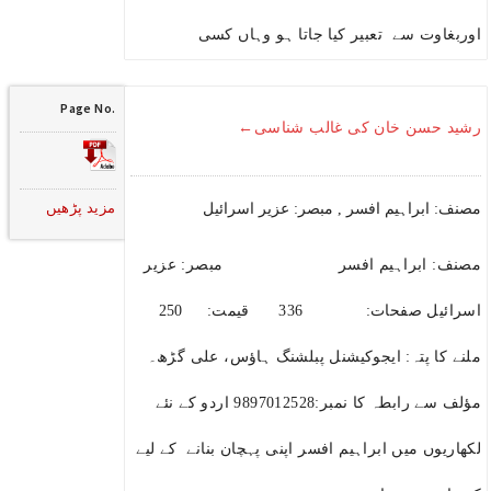
اوربغاوت سے تعبیر کیا جاتا ہو وہاں کسی
Page No.
رشید حسن خان کی غالب شناسی←
مزید پڑھیں
مصنف: ابراہیم افسر , مبصر: عزیر اسرائیل
مصنف: ابراہیم افسر مبصر: عزیر
اسرائیل صفحات: 336 قیمت: 250
ملنے کا پتہ: ایجوکیشنل پبلشنگ ہاؤس، علی گڑھ۔
مؤلف سے رابطہ کا نمبر:9897012528 اردو کے نئے
لکھاریوں میں ابراہیم افسر اپنی پہچان بنانے کے لیے