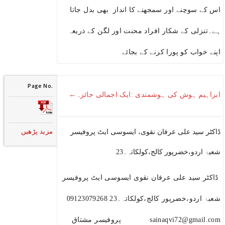
اس کے سوچنے اور سمجھنے کا انداز بھی بدل جاتا
ہے۔تنزلی کے شکار افراد محنت اور لگن کے ذریعہ
اپنے خواب کو پورا کرنے کے بجائے
Page No.
ابراہیم ہوش کی ہوشمندی :ایک اجمالی جائزہ←
مزید پڑھیں
ڈاکٹر سید علی عرفان نقوی، ایسوسی ایٹ پروفیسر
شعبۂ اردو،خضرپور کالج،کولکاتہ۔23
ڈاکٹر سید علی عرفان نقوی ایسوسی ایٹ پروفیسر
شعبۂ اردو،خضرپور کالج،کولکاتہ۔23 09123079268
sainaqvi72@gmail.com پروفیسر مشتاق