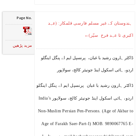
Page No.
ہندوستان کے غیر مسلم فارسی قلمکار: (عہد
اکبری تا عہد فرخ سیّر)←
مزید پڑھیں
ڈاکٹر ہارون رشید با غبان، پرنسپل ایم اے پنگل اینگلو
اردو، ہائی اسکول اینڈ جونیئر کالج، سولاپور
ڈاکٹر ہارون رشید با غبان پرنسپل ایم اے پنگل اینگلو
اردو، ہائی اسکول اینڈ جونیئر کالج، سولاپور India’s
Non-Muslim Persian Pen-Persons. (Age of Akbar to
Age of Farakh Saer-Part-I) MOB. 9890067765 E-