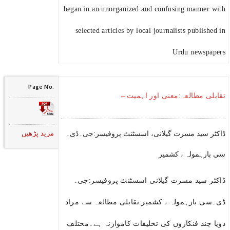
began in an unorganized and confusing manner with
selected articles by local journalists published in
Urdu newspapers
Page No.
تقابلی مطالعہ:معنی اور اہمیت←
مزید پڑھیں
ڈاکٹر سید مسرت گیلانی، اسسٹنٹ پروفیسر:جی۔ڈی۔
سی بارہمولہ ، کشمیر
ڈاکٹر سید مسرت گیلانی اسسٹنٹ پروفیسر:جی۔
ڈی۔سی بارہمولہ ، کشمیر تقابلی مطالعہ سے مراد
دویا چند فنکاروں کی تخلیقات کاموازنہ ہے۔مختلف