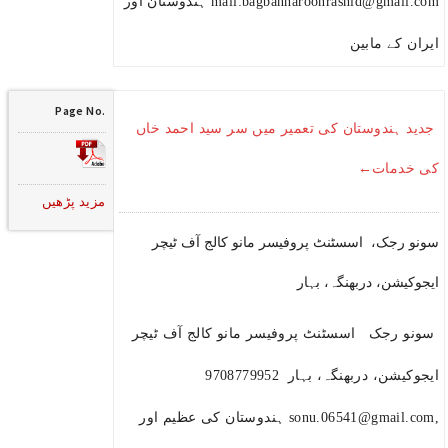
mail:bagbanharoonrashid@gmail.com ہندوستان اور
ایران کے مابین
Page No.
جدید ہندوستان کی تعمیر میں سر سید احمد خاں
کی خدمات←
مزید پڑھیں
سونو رجک، اسسٹنٹ پروفیسر مانو کالج آف ٹیچر
ایجوکیشن، دربھنگہ، بہار
سونو رجک اسسٹنٹ پروفیسر مانو کالج آف ٹیچر
ایجوکیشن، دربھنگہ، بہار 9708779952
,sonu.06541@gmail.com ہندوستان کی عظیم اور