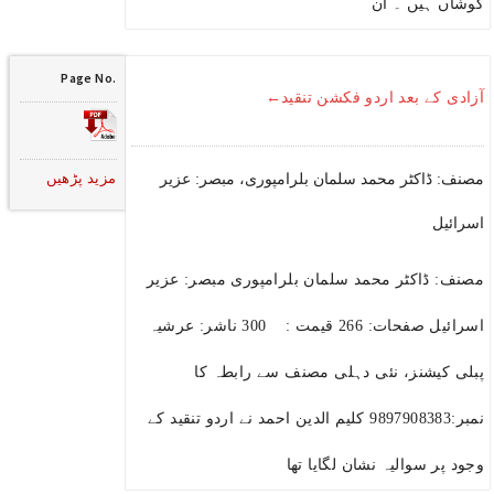
کوشاں ہیں ۔ ان
Page No.
آزادی کے بعد اردو فکشن تنقید←
مزید پڑھیں
مصنف: ڈاکٹر محمد سلمان بلرامپوری، مبصر: عزیر
اسرائیل
مصنف: ڈاکٹر محمد سلمان بلرامپوری مبصر: عزیر
اسرائیل صفحات: 266 قیمت : 300 ناشر: عرشیہ
پبلی کیشنز، نئی دہلی مصنف سے رابطہ کا
نمبر:9897908383 کلیم الدین احمد نے اردو تنقید کے
وجود پر سوالیہ نشان لگایا تھا