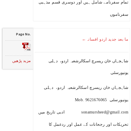
تمام سفرنامے شامل ہیں اور دوسری قسم مذہبی
سفرناموں
Page No.
ما بعد جدید اردو افسانہ←
مزید پڑھیں
شاہجہاں خان ریسرچ اسکالرشعبہ اردو، دہلی
یونیورسٹی
شاہجہاں خان ریسرچ اسکالرشعبہ اردو، دہلی
یونیورسٹی Mob. 9621676065
sonamursheed@gmail.com ادبی تاریخ میں
تحریکات اور رجحانات کے عمل اور ردعمل کا