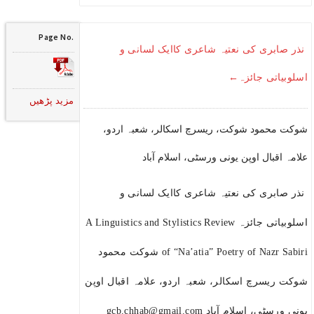
Page No.
نذر صابری کی نعتیہ شاعری کاایک لسانی و
اسلوبیاتی جائزہ←
مزید پڑھیں
شوکت محمود شوکت، ریسرچ اسکالر، شعبہ اردو،
علامہ اقبال اوپن یونی ورسٹی، اسلام آباد
نذر صابری کی نعتیہ شاعری کاایک لسانی و
اسلوبیاتی جائزہ A Linguistics and Stylistics Review
of “Na’atia” Poetry of Nazr Sabiri شوکت محمود
شوکت ریسرچ اسکالر، شعبہ اردو، علامہ اقبال اوپن
یونی ورسٹی، اسلام آباد gcb.chhab@gmail.com