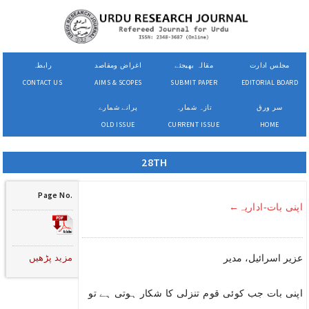
مجلس ادارت
مقالہ بھیجئے
اغراض ومقاصد
رابطہ
CONTACT US
AIMS & SCOPES
SUBMIT PAPER
EDITORIAL BOARD
سر ورق
تازہ شمارہ
پرانے شمارے
OLD ISSUE
CURRENT ISSUE
HOME
28TH
Page No.
اپنی بات-اداریہ←
مزید پڑھیں
عزیر اسرائیل، مدیر
اپنی بات جب کوئی قوم تنزلی کا شکار ہوتی ہے تو