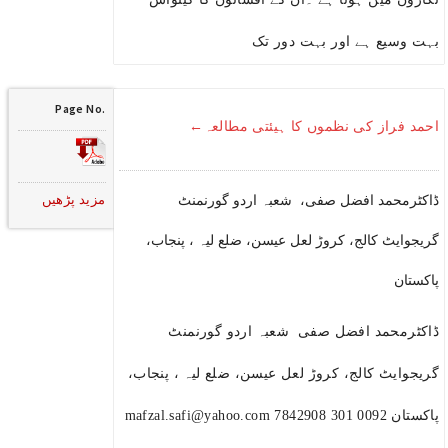
بہت وسیع ہے اور بہت دور تک
Page No.
احمد فراز کی نظموں کا ہیئتی مطالعہ←
مزید پڑھیں
ڈاکٹرمحمد افضل صفی، شعبہ اردو گورنمنٹ
گریجوایٹ کالج، کروڑ لعل عیسن، ضلع لیہ ، پنجاب،
پاکستان
ڈاکٹرمحمد افضل صفی شعبہ اردو گورنمنٹ
گریجوایٹ کالج، کروڑ لعل عیسن، ضلع لیہ ، پنجاب،
پاکستان 0092 301 7842908 mafzal.safi@yahoo.com