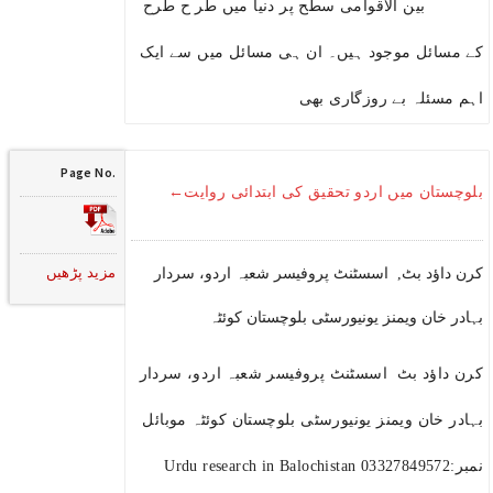
بین الاقوامی سطح پر دنیا میں طر ح طرح
کے مسائل موجود ہیں۔ ان ہی مسائل میں سے ایک
اہم مسئلہ بے روزگاری بھی
Page No.
بلوچستان میں اردو تحقیق کی ابتدائی روایت←
مزید پڑھیں
کرن داؤد بٹ, اسسٹنٹ پروفیسر شعبہ اردو، سردار
بہادر خان ویمنز یونیورسٹی بلوچستان کوئٹہ
کرن داؤد بٹ اسسٹنٹ پروفیسر شعبہ اردو، سردار
بہادر خان ویمنز یونیورسٹی بلوچستان کوئٹہ موبائل
نمبر:03327849572 Urdu research in Balochistan