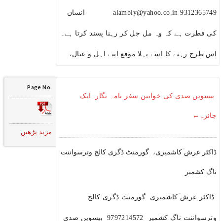
9312365749 alambly@yahoo.co.in انسان
کی فطرت ہے کہ وہ مل جل کر رہنا پسند کرتا ہے۔
اس طرح رہنے کا اسے پہلا موقع اپنے اہل و عیال،
Page No.
بیسویں صدی کی خواتین سفر نامہ نگار: ایک
جائزہ←
مزید پڑھیں
ڈاکٹر عرش ؔکاشمیری، گورمنٹ ڈگری کالج وترسواننت
ناگ کشمیر
ڈاکٹر عرش ؔکاشمیری گورمنٹ ڈگری کالج
وترسواننت ناگ کشمیر 9797214572 بیسویں صدی