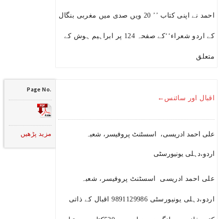
احمد نے اپنی کتاب ’’ 20 ویں صدی میں مغربی بنگال
کے اردو شعراء‘‘کے صفحہ 124 پر ابراہیم ہوش کے
متعلق
Page No.
اقبال اور سائنس←
مزید پڑھیں
علی احمد ادریسی، اسسٹنٹ پروفیسر، شعبہ
اردو،دہلی یونیورسٹی
علی احمد ادریسی اسسٹنٹ پروفیسر، شعبہ
اردو،دہلی یونیورسٹی 9891129986 اقبال کے ذاتی