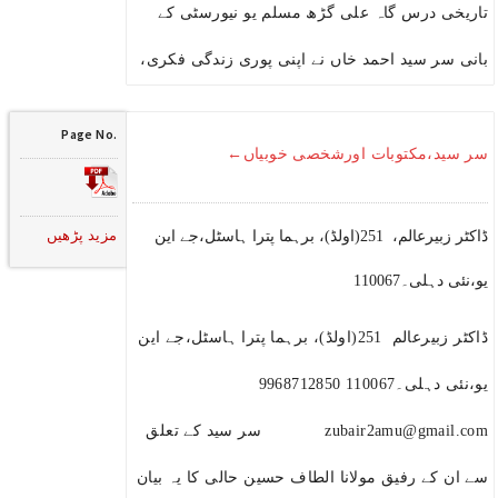
تاریخی درس گاہ علی گڑھ مسلم یو نیورسٹی کے
بانی سر سید احمد خاں نے اپنی پوری زندگی فکری،
Page No.
سر سید،مکتوبات اورشخصی خوبیاں←
مزید پڑھیں
ڈاکٹر زبیرعالم، 251(اولڈ)، برہما پترا ہاسٹل،جے این
یو،نئی دہلی۔110067
ڈاکٹر زبیرعالم 251(اولڈ)، برہما پترا ہاسٹل،جے این
یو،نئی دہلی۔110067 9968712850
zubair2amu@gmail.com سر سید کے تعلق
سے ان کے رفیق مولانا الطاف حسین حالی کا یہ بیان