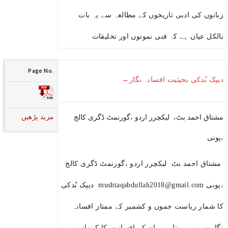
زبانوں کی ادبی تاریخوں کے مطالعہ سے یہ بات
بالکل عیاں ہے کہ فنی نمونوں اور تخلیقات
Page No.
دیپک بُدکی بحیثیت افسانہ نگار←
مزید پڑھیں
مشتاق احمد بٹ، لیکچرر اردو ،گورنمٹ ڈگری کالج
،پونی
مشتاق احمد بٹ لیکچرر اردو ،گورنمٹ ڈگری کالج
،پونی mushtaqabdullah2018@gmail.com دیپک بُدکی
کا شمار ریاست جموں و کشمیر کے ممتاز افسانہ
نگاروں میں ہوتا ہے ۔ان کے افسانوں کا کینواس