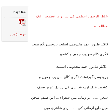
Page No.
خلیل الرحمن اعظمی کی شاعرانہ عظمت : ایک
مطالعہ←
مزید پڑھیں
ڈاکٹر ظہور احمد مخدومی، اسٹنٹ پروفیسر،گورنمنٹ
ڈگری کالج سوپور، جموں و کشمیر
ڈاکٹر ظہور احمد مخدومی اسٹنٹ
پروفیسر،گورنمنٹ ڈگری کالج سوپور، جموں و
کشمیر غزل اردو شاعری کی ہر دل عزیز صنف
سخن ہے۔ ہر زمانے میں شعراء نے اس صنفِ سخن
میں طبع آزمائی کی ہے۔ اردو شاعری میں