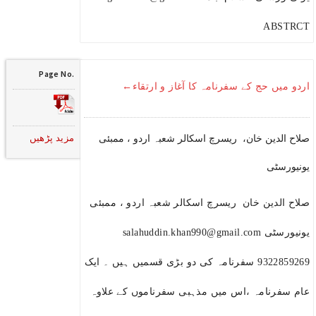
ABSTRCT
Page No.
اردو میں حج کے سفرنامہ کا آغاز و ارتقاء←
مزید پڑھیں
صلاح الدین خان، ریسرچ اسکالر شعبہ اردو ، ممبئی
یونیورسٹی
صلاح الدین خان ریسرچ اسکالر شعبہ اردو ، ممبئی
یونیورسٹی salahuddin.khan990@gmail.com
9322859269 سفرنامہ کی دو بڑی قسمیں ہیں ۔ ایک
عام سفرنامہ ،اس میں مذہبی سفرناموں کے علاوہ