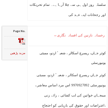
سلسلہ روز اول ہی سے چلا آرہا ہے۔ تمام تحریکات
اور رجحانات اپنے عہد کی
Page No.
رخسانہ نازنین کی افسانہ نگاری←
مزید پڑھیں
کوثر جہاں، ریسرچ اسکالر ، شعبہٴ اردو، ممبئی
یونیورسٹی
کوثر جہاں ریسرچ اسکالر ، شعبہٴ اردو، ممبئی
یونیورسٹی 9970927092 اس مرد اساس معاشرے
میںجہاں خواتین کی لب کشائی ، رائے زنی
،اعتراضات اور حقوق کی بازیابی کو احتجاج