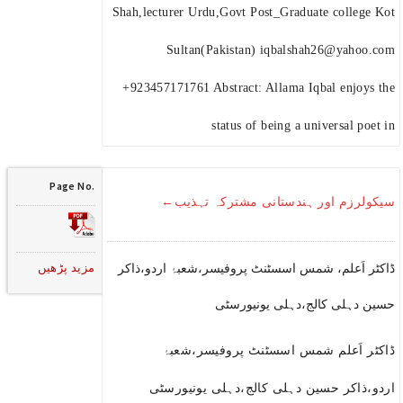
Shah,lecturer Urdu,Govt Post_Graduate college Kot
Sultan(Pakistan) iqbalshah26@yahoo.com
+923457171761 Abstract: Allama Iqbal enjoys the
status of being a universal poet in
Page No.
سیکولرزم اور ہندستانی مشترکہ تہذیب←
مزید پڑھیں
ڈاکٹر اَعلم، شمس اسسٹنٹ پروفیسر،شعبۂ اردو،ذاکر
حسین دہلی کالج،دہلی یونیورسٹی
ڈاکٹر اَعلم شمس اسسٹنٹ پروفیسر،شعبۂ
اردو،ذاکر حسین دہلی کالج،دہلی یونیورسٹی