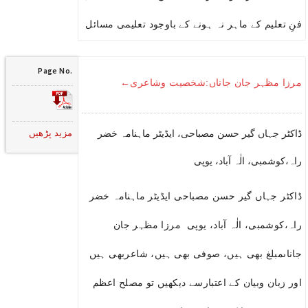
فنِ تعلیم کے ماہر نہ ہونے کے باوجود تعلیمی مسائل
Page No.
مرزا مظہر جان جاناں:شخصیت وشاعری←
مزید پڑھیں
ڈاکٹر جہاں گیر حسن مصباحی، ایڈیٹر ماہنامہ خضر
راہ،کوشمبی، الٰہ آباد، یوپی
ڈاکٹر جہاں گیر حسن مصباحی ایڈیٹر ماہنامہ خضر
راہ،کوشمبی، الٰہ آباد، یوپی مرزا مظہر جان
جاناںمبلغ بھی ہیں، صوفی بھی ہیں، شاعربھی ہیں
اور زبان وبیان کے اعتبارسے دیکھیں تو مصلح اعظم