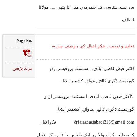
سر سید شناسی کے سفرمیں میل کا پتھر ہے۔مولانا
الطاف
Page No.
تعلیم و تربیت۔ فکرِ اقبال کی روشنی میں←
مزید پڑھیں
ڈاکٹر فیض قاضی آبادی، اسسٹنٹ پروفیسر اردو
گورنمنٹ ڈگری کالج ہندواڑہ کشمیر انڈیا۔
ڈاکٹر فیض قاضی آبادی اسسٹنٹ پروفیسر اردو
گورنمنٹ ڈگری کالج ہندواڑہ کشمیر انڈیا۔
drfaiazqaziabadi313@gmail.com فکرِاقبال
کا مطالعہ کرنے والا ہر ایک شخص جانتا ہے کہ اقبال