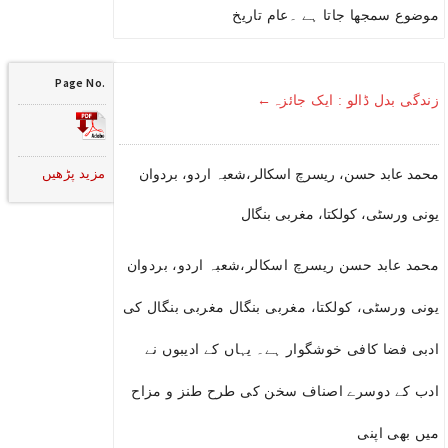
موضوع سمجھا جاتا ہے ۔عام تاریخ
Page No.
زندگی بدل ڈالو : ایک جائزہ←
مزید پڑھیں
محمد عابد حسن، ریسرچ اسکالر،شعبہ اردو، بردوان
یونی ورسٹی، کولکتا، مغربی بنگال
محمد عابد حسن ریسرچ اسکالر،شعبہ اردو، بردوان
یونی ورسٹی، کولکتا، مغربی بنگال مغربی بنگال کی
ادبی فضا کافی خوشگوار ہے۔ یہاں کے ادیبوں نے
ادب کے دوسرے اصناف سخن کی طرح طنز و مزاح
میں بھی اپنی