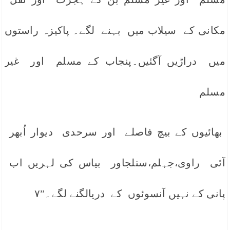
مکانی کے سیلاب میں بہنے لگے۔ پاکیزہ راستوں
میں دراڑیں آگئیں۔پنجاب کے مسلم اور غیر
مسلم
بھائیوں کے بیچ فاصلے اور سرحدی دیوار اُبھر
آئی راوی،جہلم،ستلجاور بیاس کی لہریں اب
پانی کے نہیں آنسوئوں کے دریالگنے لگے۔”٧