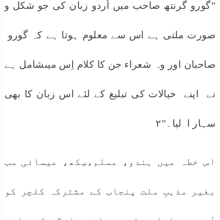
”گورو گرنتھ صاحب میں اُردو زبان کی جو شکل و
صورت ملتی ہے اس سے معلوم ہوتا ہے کہ گورو
صاحبان اور وہ شعراء جن کا کلام اِس میںشامل ہے
نے اپنے خیالات کی تبلیغ کے لئے اس زبان کا بھی
سہار ا لیا۔”٢
اس خطہ میں ہندو، مسلم،سِکھ، عیسائی سب
بغیر مذہبِ ملت پنجاب کے مشترکہ کلچر کو