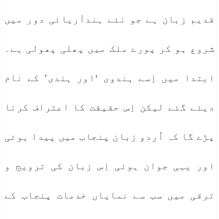
قدیم زبان ہے جو نئے ہندآریائی دور میں
شروع ہو کر پورے ملک میں پھلی پھولی ہے۔
ابتدا میں اِسے ہندوی ‘اور ہندی’ کے نام
دیئے گئے لیکن اِس حقیقت کا اعتراف کرنا
پڑے گا کہ اُردو زبان پنجاب میں پیدا ہوئی
اور یہی جوان ہوئی اِس زبان کی ترویج و
ترقی میں سب سے نمایاں خدمات پنجاب کے