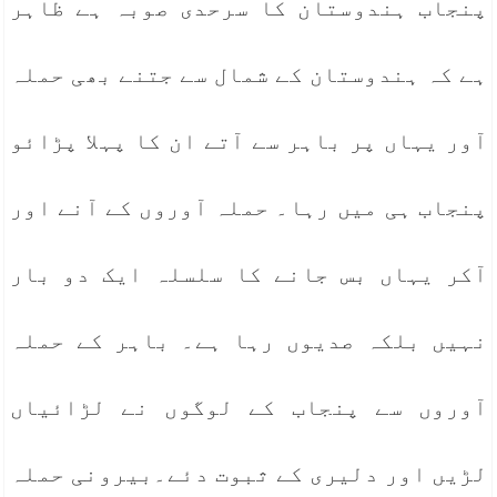
پنجاب ہندوستان کا سرحدی صوبہ ہے ظاہر
ہے کہ ہندوستان کے شمال سے جتنے بھی حملہ
آور یہاں پر باہر سے آتے ان کا پہلا پڑائو
پنجاب ہی میں رہا۔ حملہ آوروں کے آنے اور
آکر یہاں بس جانے کا سلسلہ ایک دو بار
نہیں بلکہ صدیوں رہا ہے۔ باہر کے حملہ
آوروں سے پنجاب کے لوگوں نے لڑائیاں
لڑیں اور دلیری کے ثبوت دئے۔بیرونی حملہ