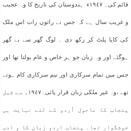
قائم کی۔ ١٩٤٧ء ہندوستان کی تاریخ کا وہ عجیب
و غریب سال ہے کہ جس نے راتوں رات اس ملک
کی کایا پلٹ کر رکھ دی ۔ لوگ گھر سے بے گھر
ہوگئے اور وہ زبان جو ہر خاص و عام بولتا تھا اور
جس میں تمام سرکاری اور نیم سرکاری کام ہوتے
تھے ،وہ غیر ملکی زبان قرار پائی۔١٩٤٧ء سے قبل
پنجاب کا ماحول اُردو کے لئے نہایت ہی
خوشگوار تھا۔ پنجاب اردو زبان کا و ادب