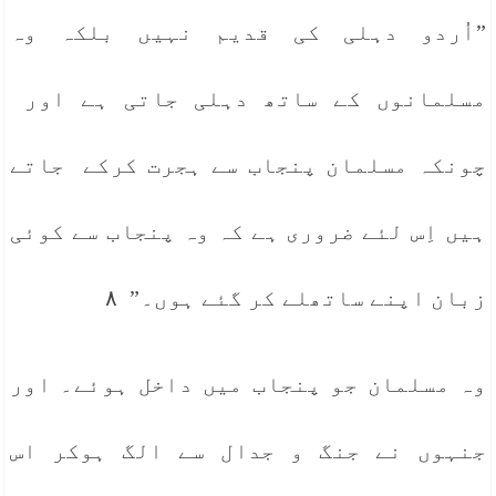
”اُردو دہلی کی قدیم نہیں بلکہ وہ
مسلمانوں کے ساتھ دہلی جاتی ہے اور
چونکہ مسلمان پنجاب سے ہجرت کرکے جاتے
ہیں اِس لئے ضروری ہے کہ وہ پنجاب سے کوئی
زبان اپنے ساتھلے کر گئے ہوں۔” ٨
وہ مسلمان جو پنجاب میں داخل ہوئے۔ اور
جنہوں نے جنگ و جدال سے الگ ہوکر اس