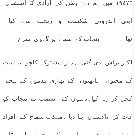
”١٩٤٧ میں ہم نے وطن کی آزادی کا استقبال
اپنی اندرونی شکست و ریخت سے کیا
تھا۔۔۔۔۔۔۔پنجاب کے سینے پر گہری سرخ
لکیر تراش دی گئی۔ہمارا مشترکہ کلچر سیاست
کے مجنون ہاتھیوں کے بھاری قدموں کے نیچے
کچل کر رہ گیا۔ذہنوں کے تعصب نے پنجاب کو
کاٹ کر پاکستان بنا دیا ۔مہذب سماج کے افراد
مسلم اور غیر مسلم بن کے ہجرت اور نقل