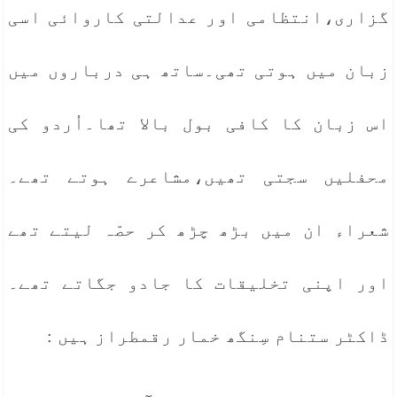
گزاری،انتظامی اور عدالتی کاروائی اسی
زبان میں ہوتی تھی۔ساتھ ہی درباروں میں
اس زبان کا کافی بول بالا تھا۔اُردو کی
محفلیں سجتی تھیں،مشاعرے ہوتے تھے۔
شعراء ان میں بڑھ چڑھ کر حصّہ لیتے تھے
اور اپنی تخلیقات کا جادو جگاتے تھے۔
ڈاکٹر ستنام سِنگھ خمار رقمطراز ہیں :