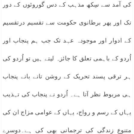
کی آمد سے سِکھ مذہب کے دس گوروئوں کے دور
تک اور پھر برطانوی حکومت سے تقسیم درتقسیم
کے ادوار اور موجودہ عہد تک جب ہم پنجاب اور
اُردو کے باہمی تعلق کا جائزہ لیتے ہیں تو اُردو کی
ہر ترقی پسند تحریک کے روشن تانے بانے پنجاب
ہی مربوط نظر آتا ہے۔ اُردو نے پنجاب کی تہذیب
یہاں کے رسم و رواج، یہاں کے عوامی مزاج ان کی
متنوع زندگی کی ترجمانی بھی کی ہے۔دوسرے