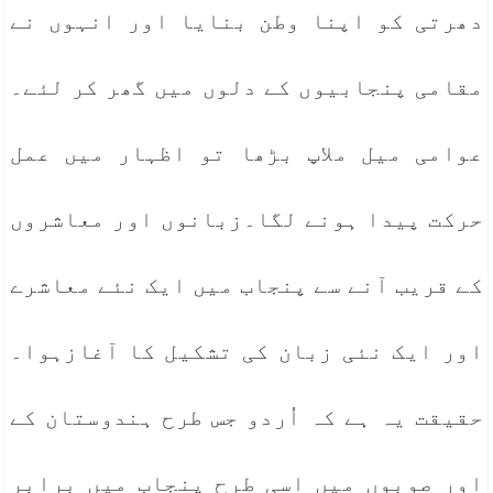
دھرتی کو اپنا وطن بنایا اور انہوں نے
مقامی پنجابیوں کے دلوں میں گھر کر لئے۔
عوامی میل ملاپ بڑھا تو اظہار میں عمل
حرکت پیدا ہونے لگا۔زبانوں اور معاشروں
کے قریب آنے سے پنجاب میں ایک نئے معاشرے
اور ایک نئی زبان کی تشکیل کا آغازہوا۔
حقیقت یہ ہے کہ اُردو جس طرح ہندوستان کے
اور صوبوں میں اسی طرح پنجاب میں برابر