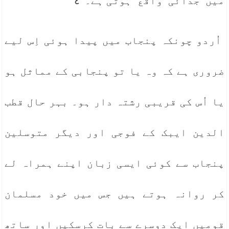
میں جدائی واقع ہوتی ہے۔”٤
اُردو چونکہ پنجاب میں پیدا ہوئی اِس لیے
ضروری ہے کہ وہ یا تو پنجابی کے مماثل ہو
یا اُس کی قریبی رشتہ دار ہو۔ بہر حال قطب
الدین ایبک کے فوجی اور دیگر متوسلین
پنجاب سے کوئی ایسی زبان اپنے ہمراہ لے
کر روانہ ہوتے ہیں جس میں خود مسلمان
قومیں ایک دوسرے سے بات کرسکیں اور ساتھ