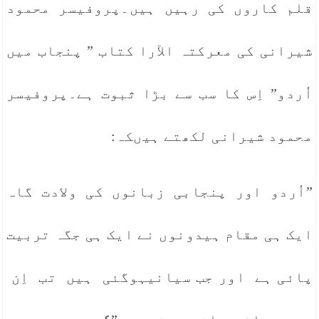
قلم کاروں کی رہیں ہیں۔پروفیسر محمود
شیرانی کی معرکتہ الآرا کتاب ” پنجاب میں
اُردو” اِس کا سب سے بڑا ثبوت ہے۔پروفیسر
محمود شیرانی لکھتے ہیںکہ:
”اُردو اور پنجابی زبانوں کی ولادت گاہ
ایک ہی مقام ہیدونوں نے ایک ہی جگہ تربیت
پائی ہے اور جب سیانیہوگئی ہیں تب اِن