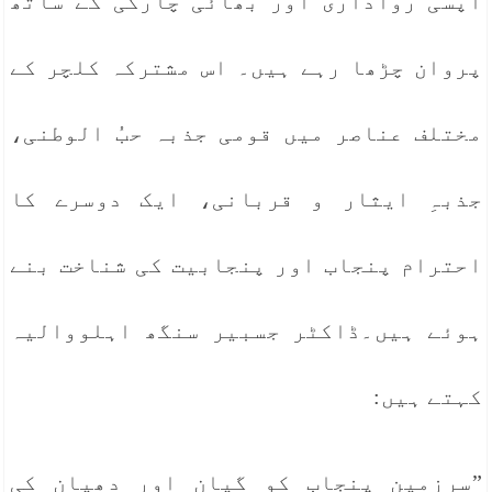
آپسی رواداری اور بھائی چارگی کے ساتھ
پروان چڑھا رہے ہیں۔ اس مشترکہ کلچر کے
مختلف عناصر میں قومی جذبہ حبُ الوطنی،
جذبہِ ایثار و قربانی، ایک دوسرے کا
احترام پنجاب اور پنجابیت کی شناخت بنے
ہوئے ہیں۔ڈاکٹر جسبیر سنگھ اہلووالیہ
کہتے ہیں:
”سرزمینِ پنجاب کو گیان اور دھیان کی