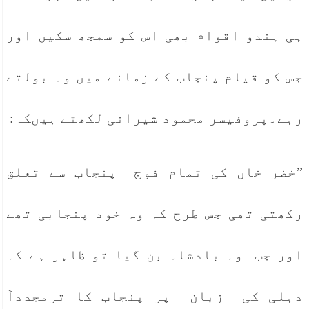
ہی ہندو اقوام بھی اس کو سمجھ سکیں اور
جس کو قیام پنجاب کے زمانے میں وہ بولتے
رہے۔پروفیسر محمود شیرانی لکھتے ہیںکہ:
”خضر خاں کی تمام فوج پنجاب سے تعلق
رکھتی تھی جس طرح کہ وہ خود پنجابی تھے
اور جب وہ بادشاہ بن گیا تو ظاہر ہے کہ
دہلی کی زبان پر پنجاب کا ترمجدداً