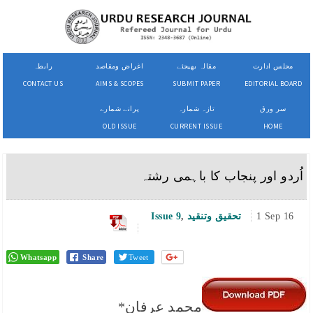
مجلس ادارت
مقالہ بھیجئے
اغراض ومقاصد
رابطہ
CONTACT US
AIMS & SCOPES
SUBMIT PAPER
EDITORIAL BOARD
سر ورق
تازہ شمارہ
پرانے شمارے
OLD ISSUE
CURRENT ISSUE
HOME
اُردو اور پنجاب کا باہمی رشتہ
1 Sep 16
تحقیق وتنقید
,
Issue 9
Whatsapp
Share
Tweet
محمد عرفان*