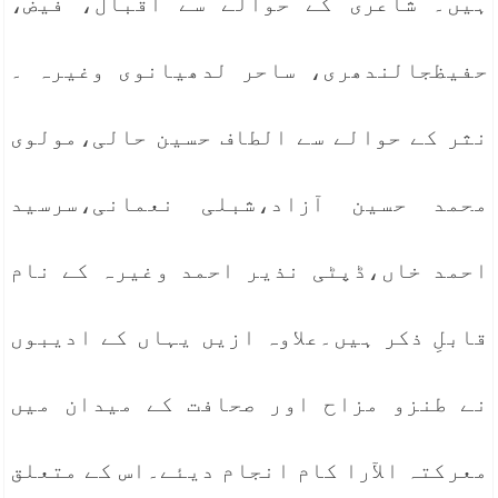
ہیں۔ شاعری کے حوالے سے اقبال، فیض،
حفیظجالندھری، ساحر لدھیانوی وغیرہ ۔
نثر کے حوالے سے الطاف حسین حالی،مولوی
محمد حسین آزاد،شبلی نعمانی،سرسید
احمد خاں،ڈپٹی نذیر احمد وغیرہ کے نام
قابلِ ذکر ہیں۔علاوہ ازیں یہاں کے ادیبوں
نے طنزو مزاح اور صحافت کے میدان میں
معرکتہ الآرا کام انجام دیئے۔اس کے متعلق