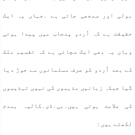
بولی اور سمجھی جاتی ہے ۔جہاں یہ ایک
حقیقت ہے کہ اُردو پنجاب میں پیدا ہوئی
وہاں یہ بھی ایک سچائی ہے کہ تقسیم ملک
کے بعد اُردو کو صرف مسلمانوں سے جوڑ دیا
گیا جبکہ زبانیں مذہبوں کی نہیں تہذیبوں
کی علامت ہوتی ہیں۔بی۔ڈی۔کالیہ ہمدم
لکھتے ہیں :