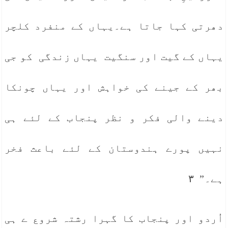
دھرتی کہا جاتا ہے۔یہاں کے منفرد کلچر
یہاں کے گیت اور سنگیت یہاں زندگی کو جی
بھر کے جینے کی خواہش اور یہاں چونکا
دینے والی فکر و نظر پنجاب کے لئے ہی
نہیں پورے ہندوستان کے لئے باعث فخر
ہے۔” ٣
اُردو اور پنجاب کا گہرا رشتہ شروع ے ہی