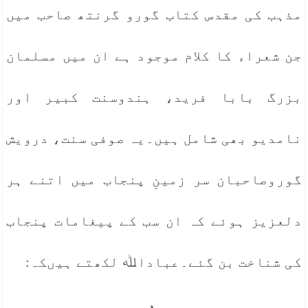
مذہب کی مقدس کتاب گورو گرنتھ صاحب میں
جن شعراء کا کلام موجود ہے ان میں مسلمان
بزرگ بابا فرید، ہندوسنت کبیر اور
نامدیو بھی شامل ہیں۔یہ صوفی سنت، درویش
گوروصاحبان سر زمینِ پنجاب میں اتنے ہر
دلعزیز ہوئے کہ ان سب کے پیغامات پنجاب
کی شناخت بن گئے۔عباداﷲ لکھتے ہیںکہ: