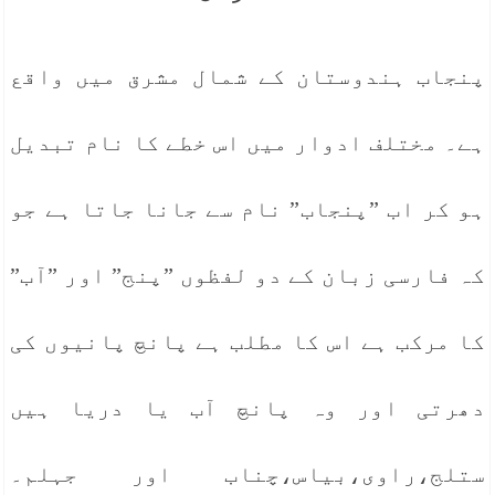
پنجاب ہندوستان کے شمال مشرق میں واقع
ہے۔ مختلف ادوار میں اس خطے کا نام تبدیل
ہو کر اب ”پنجاب” نام سے جانا جاتا ہے جو
کہ فارسی زبان کے دو لفظوں ”پنج” اور ”آب”
کا مرکب ہے اس کا مطلب ہے پانچ پانیوں کی
دھرتی اور وہ پانچ آب یا دریا ہیں
ستلج،راوی،بیاس،چناب اور جہلم۔