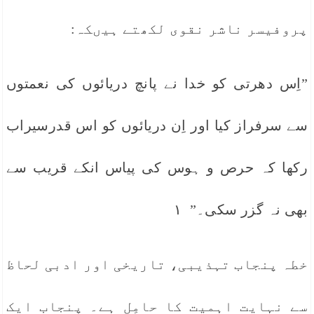
پروفیسر ناشر نقوی لکھتے ہیںکہ:
”اِس دھرتی کو خدا نے پانچ دریائوں کی نعمتوں
سے سرفراز کیا اور اِن دریائوں کو اس قدرسیراب
رکھا کہ حرص و ہوس کی پیاس انکے قریب سے
بھی نہ گزر سکی۔” ١
خطہ پنجاب تہذیبی، تاریخی اور ادبی لحاظ
سے نہایت اہمیت کا حامِل ہے۔ پنجاب ایک