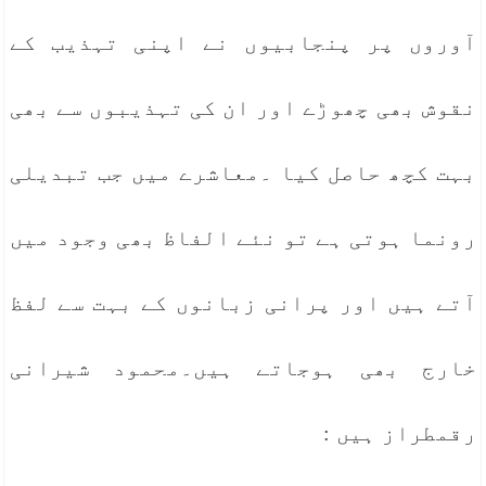
آوروں پر پنجابیوں نے اپنی تہذیب کے
نقوش بھی چھوڑے اور ان کی تہذیبوں سے بھی
بہت کچھ حاصل کیا ۔معاشرے میں جب تبدیلی
رونما ہوتی ہے تو نئے الفاظ بھی وجود میں
آتے ہیں اور پرانی زبانوں کے بہت سے لفظ
خارج بھی ہوجاتے ہیں۔محمود شیرانی
رقمطراز ہیں :