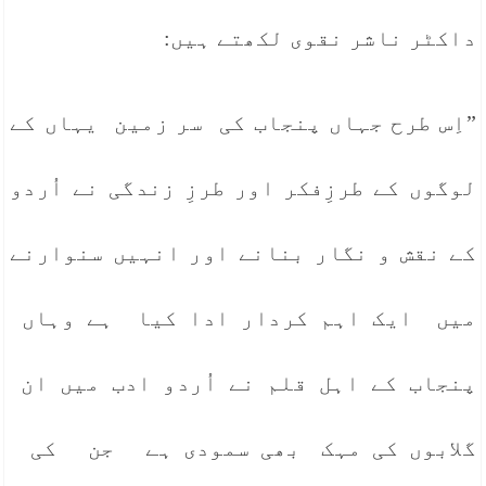
داکٹر ناشر نقوی لکھتے ہیں:
”اِس طرح جہاں پنجاب کی سر زمین یہاں کے
لوگوں کے طرزِفکر اور طرزِ زندگی نے اُردو
کے نقش و نگار بنانے اور انہیں سنوارنے
میں ایک اہم کردار ادا کیا ہے وہاں
پنجاب کے اہل قلم نے اُردو ادب میں ان
گلابوں کی مہک بھی سمودی ہے جن کی