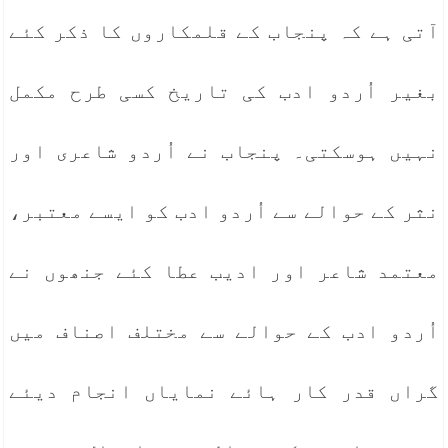
آتی ہے کہ پنجاب کے قلمکاروں کا ذکر کئے
بغیر اُردو ادب کی تاریخ کسی طرح مکمل
نہیں ہوسکتی۔ پنجاب نے اُردو شاعری اور
نثر کے حوالے سے اُردو ادب کو ایسے معتبر،
معتمد شاعر اور ادیب عطا کئے جنھوں نے
اُردو ادب کے حوالے سے مختلف اصناف میں
گراں قدر کار ہائے نمایاں انجام دیئے