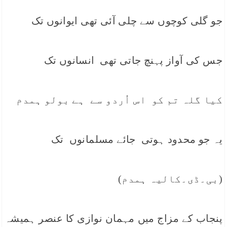
جو گلی کوچوں سے چلی آئی تھی ایوانوں تک
جس کی آواز پہنچ جاتی تھی انسانوں تک
کیا گلہ تم کو اس اُردو سے ہے بولو ہمدم
یہ جو محدود ہوتی جائے مسلمانوں تک
(بی۔ڈی۔کالیہ ہمدم)
پنجاب کے مزاج میں مہمان نوازی کا عنصر ہمیشہ