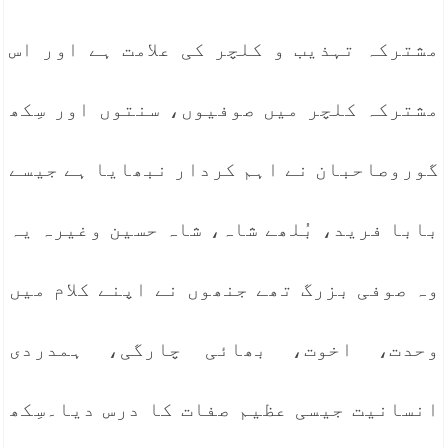
مشترکہ تہذیب و کلچر کی علامت ہے اور اس
مشترکہ کلچر میں صوفیوں، سنتوں اور سِکھ
گوروصاحبان نے اہم کردار نبھایا ہے جیسے
بابا فرید، بُلھے شاہ، شاہ حسین وغیرہ یہ
وہ صوفی بزرگ تھے جنھوں نے اپنے کلام میں
وحدت، اخوت، بھائی چارگی، ہمدردی
انسانیت جیسی عظیم صفات کا درس دیا۔سِکھ