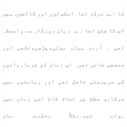
کا اہم مرکز تھا۔اسکولوں اور کالجوں میں
اس کا چلن تھا ۔یہ زبان روزگار سے وابسطہ
تھی ۔ اُردو یہاں بولی،پڑھی،لکھی اور
سمجھی جاتی تھی۔ اس زبان کو فرماروائوں
کی سرپرستی حاصل تھی اور ریاستوں میں
سرکاری سطح پر تمام کام اسی زبان میں
ہوتے تھے۔مثلاً محکمئہ مال