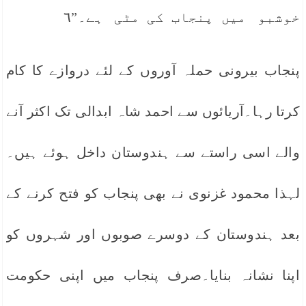
خوشبو میں پنجاب کی مٹی ہے۔”٦
پنجاب بیرونی حملہ آوروں کے لئے دروازے کا کام
کرتا رہا۔آریائوں سے احمد شاہ ابدالی تک اکثر آنے
والے اسی راستے سے ہندوستان داخل ہوئے ہیں۔
لہذا محمود غزنوی نے بھی پنجاب کو فتح کرنے کے
بعد ہندوستان کے دوسرے صوبوں اور شہروں کو
اپنا نشانہ بنایا۔صرف پنجاب میں اپنی حکومت