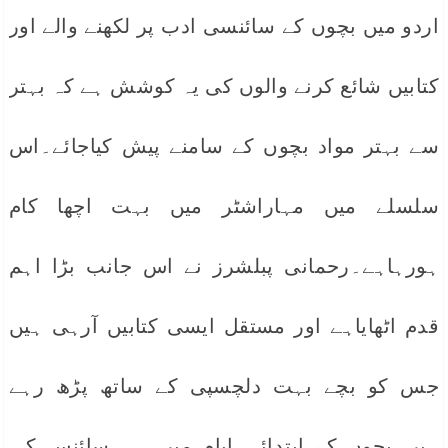
اردو میں بچوں کے سائنسی ادب پر لکھنے والے اور
کتابیں شائع کرنے والوں کی یہ کوشش ہے کہ بہتر
سے بہتر مواد بچوں کے سامنے پیش کیاجائے۔اس
سلسلے میں مہاراشٹر میں بہت اچھا کام
ہورہاہے۔رحمانی پبلشرز نے اس جانب بڑا اہم
قدم اٹھایاہے اور مستقل ایسی کتابیں آرہی ہیں
جس کو بچے بہت دلچسپی کے ساتھ پڑھ رہے
ہیں۔بچوں کے ابتدائی ایام میں ہی سائنس کی