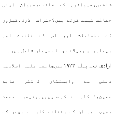
شاخیں،حیوانوں کے فائدے،حیوان اپنی
حفاظت کیسے کرتے ہیں؟حشرات الارض،کیڑوں
کے نقصانات اور اس کے فائدے اور
بیماریاں پھیلانے والے حیوان شامل ہیں۔
آزادی سے پہلے ۱۹۲۳میںجامعہ ملیہ اسلامیہ
دہلی سے وابستگان ڈاکٹر عابد
حسین،ڈاکٹر ذاکرحسین،پروفیسر محمد
مجیب اور ان کے رفقائے کار نے بچوں کے