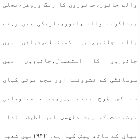
والے جانور،جانوروں کا رنگ وروغن،بجلی
پیداکرنے والے جانور،تاریکی میں رہنے
والے جانور،آبی گھونسلے،دواؤں میں
جانوروں کا استعمال،جانوروں میں
سوسائٹی کے نشوونما اور سچے موتی کہاں
سے کس طرح بنتے ہیں،جیسے معلوماتی
موضوعات کو بہت دلچسپ اور لطیف انداز
بیان کے ساتھ پیش کیا ہے۔ ۱۹۴۲میں شعبہ