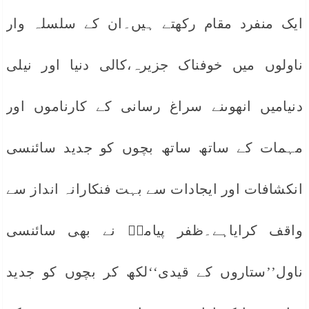
ایک منفرد مقام رکھتے ہیں۔ان کے سلسلہ وار
ناولوں میں خوفناک جزیرہ،کالی دنیا اور نیلی
دنیامیں انھوںنے سراغ رسانی کے کارناموں اور
مہمات کے ساتھ ساتھ بچوں کو جدید سائنسی
انکشافات اور ایجادات سے بہت فنکارانہ انداز سے
واقف کرایاہے۔ظفر پیامیؔ نے بھی سائنسی
ناول’’ستاروں کے قیدی‘‘لکھ کر بچوں کو جدید