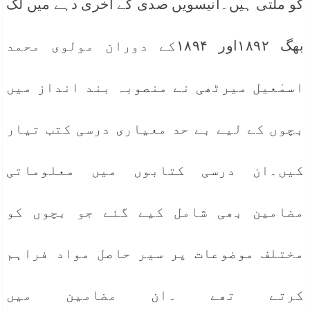
کو ملتی ہیں۔انیسویں صدی کے آخری دہے میں لگ
بھگ ۱۸۹۲اور ۱۸۹۴کے دوران مولوی محمد
اسمٰعیل میرٹھی نے منصوبہ بند انداز میں
بچوں کے لیے بے حد معیاری درسی کتب تیار
کیں۔ان درسی کتابوں میں معلوماتی
مضامین بھی شامل کیے گئے جو بچوں کو
مختلف موضوعات پر سیر حاصل مواد فراہم
کرتے تھے ۔ان مضامین میں