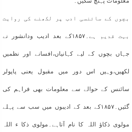
معلومات پہنچ سکیں۔
بچوں کے سائنسی ادب پر لکھنے کی روایت
بہت قدیم ہے۔۱۸۵۷کے بعد ادیب ودانشور نے
جہاں بچوں کے لیے کہانیاں،افسانے اور نظمیں
لکھیں،وہیں اس دور میں مقبول یعنی پاپولر
سائنس کے حوالے سے معلومات بھی فراہم کی
گئیں۔۱۸۵۷کے بعد کے ادیبوں میں سب سے پہلے
مولوی ذکاؤ اللہ کا نام آتاہے۔مولوی ذکا ء اللہ