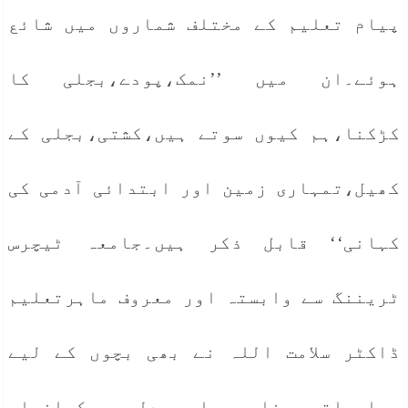
پیام تعلیم کے مختلف شماروں میں شائع
ہوئے۔ان میں ’’نمک،پودے،بجلی کا
کڑکنا،ہم کیوں سوتے ہیں،کشتی،بجلی کے
کھیل،تمہاری زمین اور ابتدائی آدمی کی
کہانی‘‘ قابل ذکر ہیں۔جامعہ ٹیچرس
ٹریننگ سے وابستہ اور معروف ماہرتعلیم
ڈاکٹر سلامت اللہ نے بھی بچوں کے لیے
معلوماتی مضامیں اور دلچسپ کہانیاں