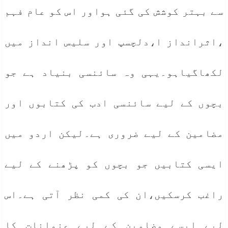
سے بہتر کوشش کی گئی ہواور اس کو عام فہم
،اثرانداز ا،دلچسپ اور سلیس انداز میں
لکھاگیاہو۔یہی وہ سائنسی بنیاد ہے جو
بچوں کے لیے سائنسی ادب کی کتابوں اور
مضامین کے لیے ضروری ہے۔لیکن اردو میں
ایسی کتابیں جو بچوں کو پڑھنے کے لیے
راغب کرسکیں،ان کی کمی نظر آتی ہے۔اس
لیے ایسے مضامین کے لیے عنوانات کا