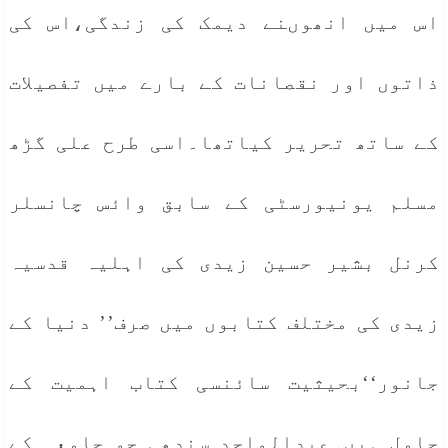
اس میں انھوںنے دیمک کی زندگی،اس کی
ذاتوں اور نقصانات کے بارے میں تفصیلات
کے ساتھ تحریر کیاتھا۔اسی طرح علی گڑھ
مسلم یونیورسٹی کے سابق وائس چانسلر
کرنل بشیر حسین زیدی کی اہلیہ قدسیہ
زیدی کی مختلف کتابوں میں صرف’’ دنیا کے
جانور‘‘بحیثیت سائنسی کتاب اہمیت کے
حامل ہیں۔عبدالواحد سندھی جو جامعہ کے