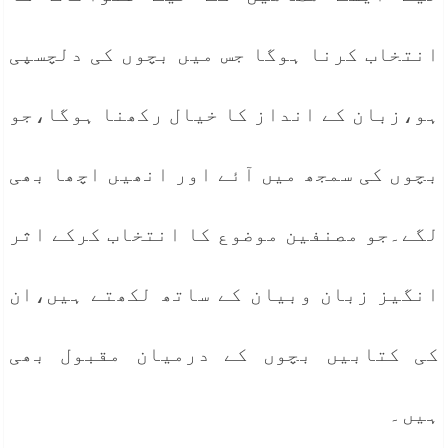
انتخاب کرنا ہوگا جس میں بچوں کی دلچسپی
ہو،زبان کے انداز کا خیال رکھنا ہوگا،جو
بچوں کی سمجھ میں آئے اور انھیں اچھا بھی
لگے۔جو مصنفین موضوع کا انتخاب کرکے اثر
انگیز زبان وبیان کے ساتھ لکھتے ہیں،ان
کی کتابیں بچوں کے درمیان مقبول بھی
ہیں۔