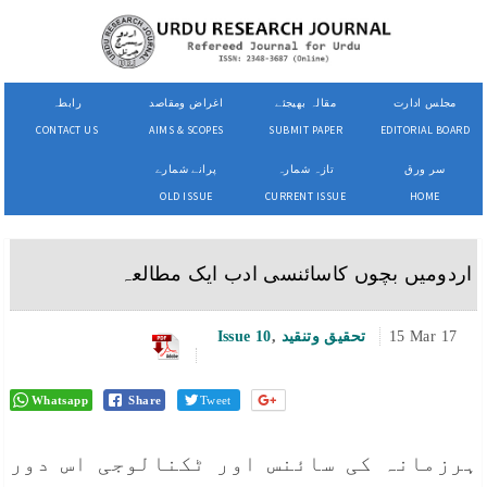
مجلس ادارت
مقالہ بھیجئے
اغراض ومقاصد
رابطہ
CONTACT US
AIMS & SCOPES
SUBMIT PAPER
EDITORIAL BOARD
سر ورق
تازہ شمارہ
پرانے شمارے
OLD ISSUE
CURRENT ISSUE
HOME
اردومیں بچوں کاسائنسی ادب ایک مطالعہ
15 Mar 17
تحقیق وتنقید
,
Issue 10
Whatsapp
Share
Tweet
ہرزمانہ کی سائنس اور ٹکنالوجی اس دور