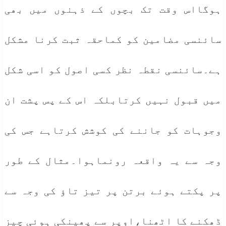
ہوگااس وقت تک بچوں کے ذہنوں میں بھی
سائنسی مضامین کو کماحقہ ثبت کرنا مشکل
ہے۔سائنسی نقطہ نظر کسی اصول کو اسی شکل
میں قبول نہیں کرتابلکہ اس کے پس پشت ان
وجوہات کو جاننے کی کوشش کرتاہے جس کی
وجہ سے یہ واقعہ رونماہوا۔مثال کے طور
پر پکتے ہوئے برتن پر تیز تاؤ کی وجہ سے
ڈھکنے کا اٹھنا،اوپر سے پھینکی ہوئی چیز