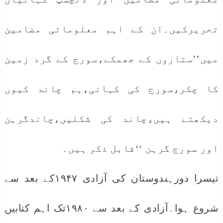
تحریرکیں۔ان کے اہم معلوماتی مضامین
میں’’ستاروں کے جھمکے،سورج کے گرد زمین
کا چکر،سورج کی کہانی،ہم چاند کیوں
دیکھتے ہیں،چاند کی شکلیں،چاندگرہن
اور سورج گرہن ‘‘قابل ذکر ہیں۔
تیسرا دورہندوستان کی آزادی ۱۹۴۷کے بعد سے
شروع ہوا۔آزادی کے بعد سے ۱۹۸۰تک اہم کتابیں