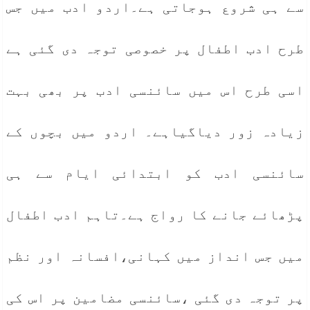
سے ہی شروع ہوجاتی ہے۔اردو ادب میں جس
طرح ادب اطفال پر خصوصی توجہ دی گئی ہے
اسی طرح اس میں سائنسی ادب پر بھی بہت
زیادہ زور دیاگیاہے۔ اردو میں بچوں کے
سائنسی ادب کو ابتدائی ایام سے ہی
پڑھائے جانے کا رواج ہے۔تاہم ادب اطفال
میں جس انداز میں کہانی،افسانہ اور نظم
پر توجہ دی گئی ،سائنسی مضامین پر اس کی