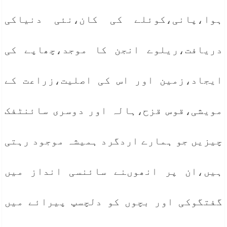
ہوا،پانی،کوئلے کی کان،نئی دنیاکی
دریافت،ریلوے انجن کا موجد،چھاپے کی
ایجاد،زمین اور اس کی اصلیت،زراعت کے
مویشی،قوس قزح،ہالہ اور دوسری سائنٹفک
چیزیں جو ہمارے اردگرد ہمیشہ موجود رہتی
ہیں،ان پر انھوںنے سائنسی انداز میں
گفتگوکی اور بچوں کو دلچسپ پیرائے میں