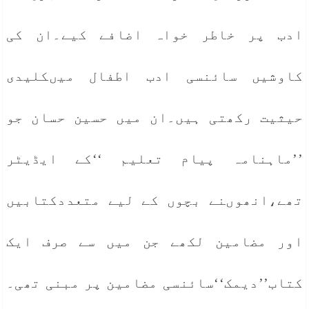
ادب پر خاطر خواہ اضافے کیے۔ان کی
کاوشیں سائنسی ادب اطفال میںکلیدی
حیثیت رکھتی ہیں۔ان میں حسین حسان جو
’’ماہنامہ پیام تعلیم ‘‘کے ایڈیٹر
تھے،انھوںنے بچوں کے لیے متعددکتابیں
اور مضامین لکھے جن میں سے صرف ایک
کتاب’’دیمک‘‘سائنسی مضامین پر مبنی تھی۔