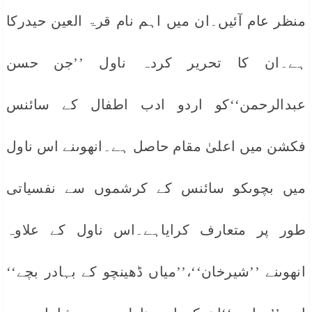
منظر عام آئیں۔ان میں اہم نام قرۃ العین حیدرکا
ہے۔ان کا تحریر کردہ ناول ’’جن حسن
عبدالرحمن‘‘کو اردو ادب اطفال کے سائنس
فکشن میں اعلیٰ مقام حاصل ہے۔انھوںنے اس ناول
میں بچوںکو سائنس کے کرشموں سے نفسیاتی
طور پر متعارف کرایاہے۔اس ناول کے علاوہ
انھوںنے ’’شیرخان‘‘،’’میاں ڈھینچو کے بہادر بچے‘‘