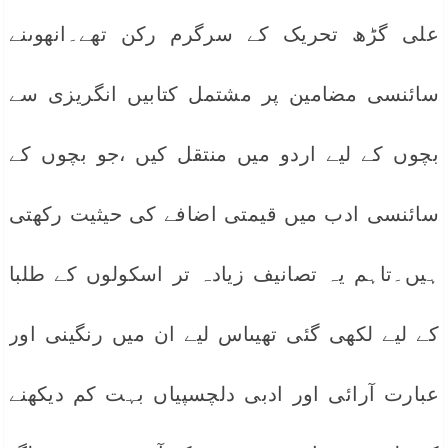
علی گڑھ تحریک کے سرگرم رکن تھے۔انھوںنے
سائنسی مضامین پر مشتمل کتابیں انگریزی سے
بچوں کے لیے اردو میں منتقل کیں ،جو بچوں کے
سائنسی ادب میں قیمتی اضافے کی حیثیت رکھتی
ہیں۔تاہم یہ تصانیف زیادہ تر اسکولوں کے طلبا
کے لیے لکھی گئی تھیںاس لیے ان میں رنگینی اور
عبارت آرائی اور ادبی دلچسپیاں بہت کم دیکھنے