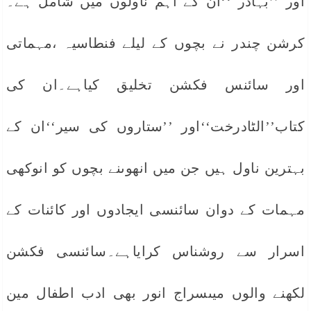
اور ’’بہادر ‘‘ان کے اہم ناولوں میں شامل ہے۔
کرشن چندر نے بچوں کے لیلے فنطاسیہ ،مہماتی
اور سائنس فکشن تخلیق کیاہے۔ان کی
کتاب’’الٹادرخت‘‘اور ’’ستاروں کی سیر‘‘ان کے
بہترین ناول ہیں جن میں انھوںنے بچوں کو انوکھی
مہمات کے دوان سائنسی ایجادوں اور کائنات کے
اسرار سے روشناس کرایاہے۔سائنسی فکشن
لکھنے والوں میںسراج انور بھی ادب اطفال مین