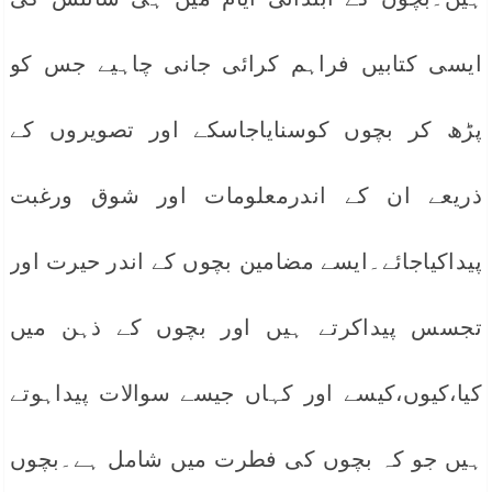
ایسی کتابیں فراہم کرائی جانی چاہیے جس کو
پڑھ کر بچوں کوسنایاجاسکے اور تصویروں کے
ذریعے ان کے اندرمعلومات اور شوق ورغبت
پیداکیاجائے۔ایسے مضامین بچوں کے اندر حیرت اور
تجسس پیداکرتے ہیں اور بچوں کے ذہن میں
کیا،کیوں،کیسے اور کہاں جیسے سوالات پیداہوتے
ہیں جو کہ بچوں کی فطرت میں شامل ہے۔بچوں