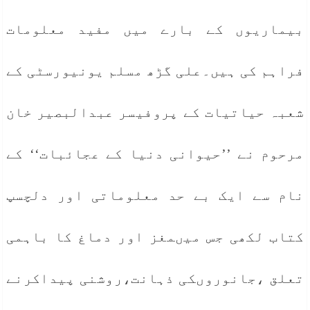
بیماریوں کے بارے میں مفید معلومات
فراہم کی ہیں۔علی گڑھ مسلم یونیورسٹی کے
شعبہ حیاتیات کے پروفیسر عبدالبصیر خان
مرحوم نے ’’حیوانی دنیا کے عجائبات‘‘ کے
نام سے ایک بے حد معلوماتی اور دلچسپ
کتاب لکھی جس میںمغز اور دماغ کا باہمی
تعلق ،جانوروںکی ذہانت،روشنی پیداکرنے