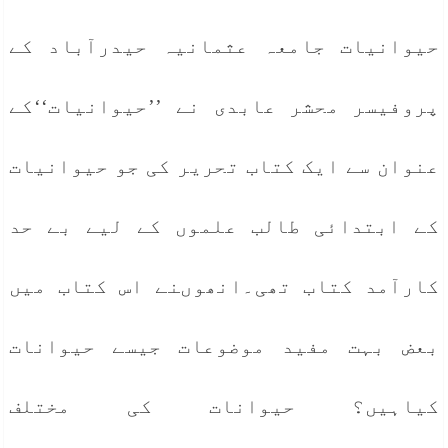
حیوانیات جامعہ عثمانیہ حیدرآباد کے
پروفیسر محشر عابدی نے ’’حیوانیات‘‘کے
عنوان سے ایک کتاب تحریر کی جو حیوانیات
کے ابتدائی طالب علموں کے لیے بے حد
کارآمد کتاب تھی۔انھوںنے اس کتاب میں
بعض بہت مفید موضوعات جیسے حیوانات
کیاہیں؟ حیوانات کی مختلف