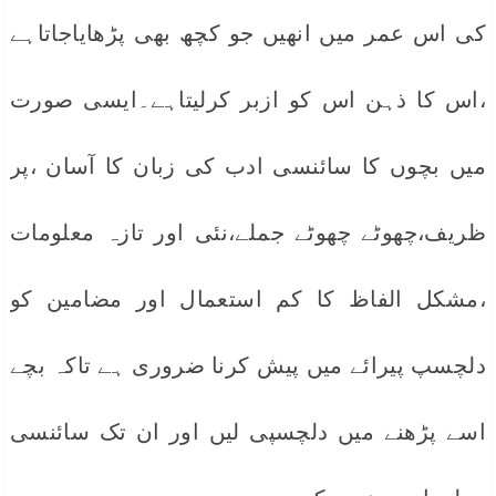
کی اس عمر میں انھیں جو کچھ بھی پڑھایاجاتاہے
،اس کا ذہن اس کو ازبر کرلیتاہے۔ایسی صورت
میں بچوں کا سائنسی ادب کی زبان کا آسان ،پر
ظریف،چھوٹے چھوٹے جملے،نئی اور تازہ معلومات
،مشکل الفاظ کا کم استعمال اور مضامین کو
دلچسپ پیرائے میں پیش کرنا ضروری ہے تاکہ بچے
اسے پڑھنے میں دلچسپی لیں اور ان تک سائنسی