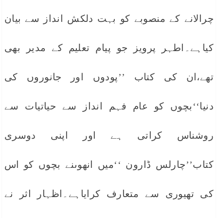
چرالانے کے منصوبے کو بہت دلکش انداز سے بیان
کیاہے۔اطہر پرویز جو پیام تعلیم کے مدیر بھی
تھے،ان کی کتاب ’’پودوں اور جانوروں کی
دنیا‘‘بچوں کو عام فہم انداز سے حیاتیات سے
روشناس کراتی ہے اور اپنی دوسری
کتاب’’چارلس ڈارون ‘‘میں انھوںنے بچوں کو اس
کی تھیوری سے متعارف کرایاہے۔اظہار اثر نے