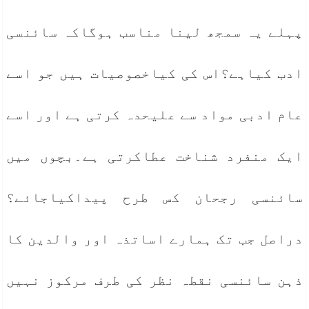
پہلے یہ سمجھ لینا مناسب ہوگاکہ سائنسی
ادب کیاہے؟اس کی کیاخصوصیات ہیں جو اسے
عام ادبی مواد سے علیحدہ کرتی ہے اور اسے
ایک منفرد شناخت عطاکرتی ہے۔بچوں میں
سائنسی رجحان کس طرح پیداکیاجائے؟
دراصل جب تک ہمارے اساتذہ اور والدین کا
ذہن سائنسی نقطہ نظر کی طرف مرکوز نہیں