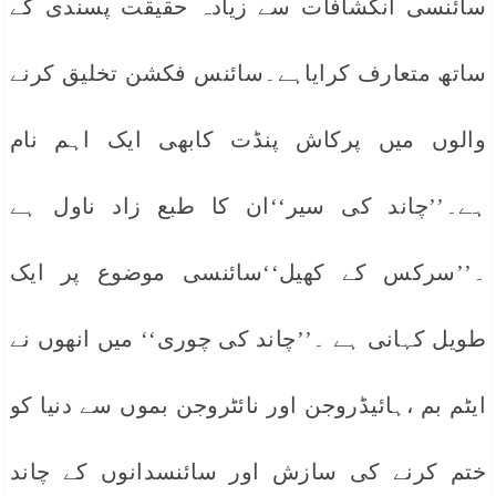
سائنسی انکشافات سے زیادہ حقیقت پسندی کے
ساتھ متعارف کرایاہے۔سائنس فکشن تخلیق کرنے
والوں میں پرکاش پنڈت کابھی ایک اہم نام
ہے۔’’چاند کی سیر‘‘ان کا طبع زاد ناول ہے
۔’’سرکس کے کھیل‘‘سائنسی موضوع پر ایک
طویل کہانی ہے ۔’’چاند کی چوری‘‘ میں انھوں نے
ایٹم بم ،ہائیڈروجن اور نائٹروجن بموں سے دنیا کو
ختم کرنے کی سازش اور سائنسدانوں کے چاند