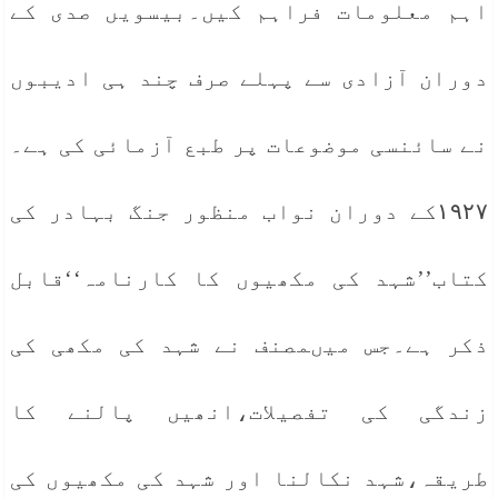
اہم معلومات فراہم کیں۔بیسویں صدی کے
دوران آزادی سے پہلے صرف چند ہی ادیبوں
نے سائنسی موضوعات پر طبع آزمائی کی ہے۔
۱۹۲۷کے دوران نواب منظور جنگ بہادر کی
کتاب’’شہد کی مکھیوں کا کارنامہ‘‘قابل
ذکر ہے۔جس میںمصنف نے شہد کی مکھی کی
زندگی کی تفصیلات،انھیں پالنے کا
طریقہ،شہد نکالنا اور شہد کی مکھیوں کی