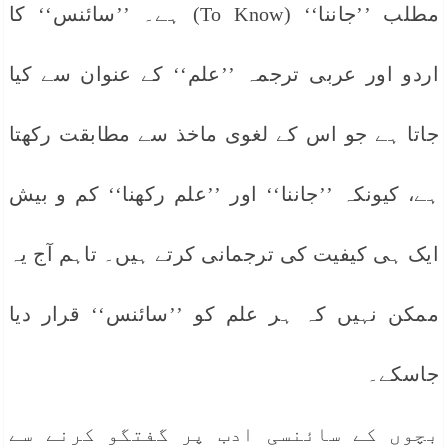
مطلب ’’جاننا‘‘ (To Know) ہے۔ ’’سائنس‘‘ کا
اردو اور عربی ترجمہ ’’علم‘‘ کے عنوان سے کیا
جاتا ہے جو اس کے لغوی ماخذ سے مطابقت رکھتا
ہے، کیونکہ ’’جاننا‘‘ اور ’’علم رکھنا‘‘ کم و بیش
ایک ہی کیفیت کی ترجمانی کرتے ہیں۔ تاہم آج یہ
ممکن نہیں کہ ہر علم کو ’’سائنس‘‘ قرار دیا
جاسکے۔
بچوں کے سائنسی ادب پر گفتگو کرنے سے