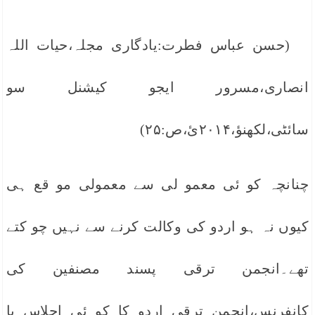
(حسن عباس فطرت:یادگاری مجلہ،حیات اللہ
انصاری،مسرور ایجو کیشنل سو
سائٹی،لکھنؤ،۲۰۱۴ئ،ص:۲۵)
چنانچہ کو ئی معمو لی سے معمولی مو قع ہی
کیوں نہ ہو اردو کی وکالت کرنے سے نہیں چو کتے
تھے۔انجمن ترقی پسند مصنفین کی
کانفرنس،انجمن ترقی اردو کا کو ئی اجلاس یا