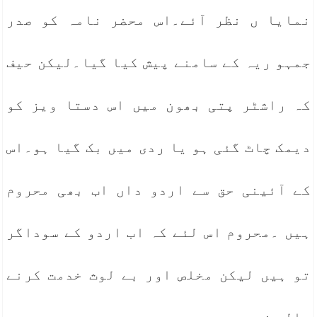
نمایا ں نظر آئے۔اس محضر نامہ کو صدر
جمہو ریہ کے سامنے پیش کیا گیا۔لیکن حیف
کہ راشٹر پتی بھون میں اس دستا ویز کو
دیمک چاٹ گئی ہو یا ردی میں بک گیا ہو۔اس
کے آئینی حق سے اردو داں اب بھی محروم
ہیں ۔محروم اس لئے کہ اب اردو کے سوداگر
تو ہیں لیکن مخلص اور بے لوث خدمت کرنے