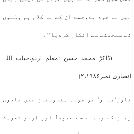
میں مو جود ہے،جسے ان کے ہم کلام ہم وطنوں
نے سمجھنے سے انکار کردیا‘‘۔
(ڈاکڑ محمد حسن :معلم اردو،حیات اللہ
انصاری نمبر۲،۱۹۸۶)
ناول’مدار‘ مو جودہ ہندوستان میں مادری
زبان کے وسیلے سے عموماََ اور اردو تحریک