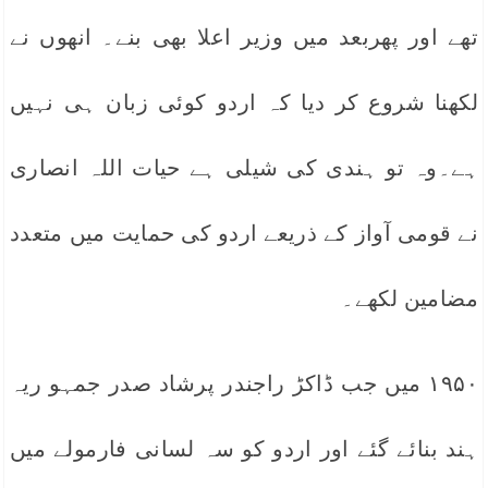
تھے اور پھربعد میں وزیر اعلا بھی بنے۔ انھوں نے
لکھنا شروع کر دیا کہ اردو کوئی زبان ہی نہیں
ہے۔وہ تو ہندی کی شیلی ہے حیات اللہ انصاری
نے قومی آواز کے ذریعے اردو کی حمایت میں متعدد
مضامین لکھے۔
۱۹۵۰ میں جب ڈاکڑ راجندر پرشاد صدر جمہو ریہ
ہند بنائے گئے اور اردو کو سہ لسانی فارمولے میں