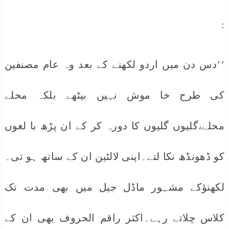
:
’’دس دن میں اردو لکھنے کے بعد وہ عام مصنفین
کی طرح خا موش نہیں بیٹھے بلکہ محلے
محلے،گلیوں گلیوں کا دورہ کر کے ان پڑھ با لغوں
کو ڈھونڈھ نکا لتے۔اپنی لالٹین ان کے ساتھ ہو تی۔
لکھنؤکے مشہور ماڈل جیل میں بھی مدت تک
کلاس چلاتے رہے۔اکثر راقم الحروف بھی ان کے