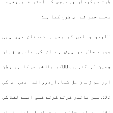
طرح سرگرداں رہے۔جس کا اعتراف پروفیسر
محمد حسن نے اس طرح کیا ہے:
’’اردو والوں کو بھی ہندوستان میں یہی
صورت حال در پیش ہے۔ان کی مادری زبان
چھین لی گئی۔روزؔکو بالآخراس کا ہم وطن
اور ہم زبان مل گیا،اردووالے ابھی اس کی
تلاش میں باتیں کرتے کرتے کسی ایسے لفظ کی
تلاش میں کھو جاتے ہیں جوان کی اپنی زبان