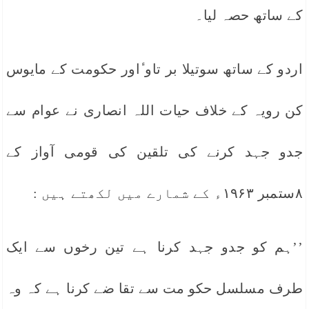
کے ساتھ حصہ لیا۔
اردو کے ساتھ سوتیلا بر تاو ٔاور حکومت کے مایوس
کن رویہ کے خلاف حیات اللہ انصاری نے عوام سے
جدو جہد کرنے کی تلقین کی قومی آواز کے
۸ستمبر ۱۹۶۳ء کے شمارے میں لکھتے ہیں :
’’ہم کو جدو جہد کرنا ہے تین رخوں سے ایک
طرف مسلسل حکو مت سے تقا ضے کرنا ہے کہ وہ