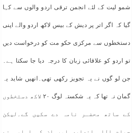
شمو لیت کے لئے انجمن ترقی اردو والوں سے کہا
گیا کہ اگر اتر پر دیش کے بیس لاکھ اردو والے اپنی
دستخطوں سے مرکزی حکو مت کو درخواست دیں
تو اردو کو علاقائی زبان کا درجہ دیا جا سکتا ہے۔
جن لو گوں نے یہ تجویز رکھی تھی۔انھیں شاید یہ
گمان نہ تھا کہ یہ شکستہ لوگ ۲۰ لاکھ دستخطوں
کے ساتھ محضـر نامہ دے سکیں گے۔لیکن
حیات اللہ انصاری اور ان کی اہلیہ نے