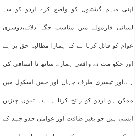
اپنی مبہم گشتیوں کو واضع کرے اردو کو سہ
لسانی فارمولے میں مناسب جگہ دلائے،دوسری
عوام کو قائل کرنا ہے کہ ہمارا مطالبہ حق پر ہے
اور حکو مت نے واقعی ہمارے ساتھ نا انصافی کی
ہے،اور تیسری طرف جہاں اور جس اسکول میں
ممکن ہو اردو کو رائج کرنا ہے۔یہ تینوں چیزیں
ایسی ہیں جو بغیر طاقت اور عوامی جدو جہد کے