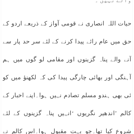
والے نہیں ۔
حیات اللہ انصاری نے قومی آواز کے ذریعے اردو کے
حق میں عام رائے پیدا کرنے کے لئے سر حد پار سے
آنے والے پناہ گزینوں اور مقامی لو گوں میں ہم
آہنگی اور بھائی چارگی پیدا کی کہ لکھنؤ میں کو
ئی بھی ہندو مسلم تصادم نہیں ہوا۔اپنے اخبار کے
کالم ’اندھیر نگریوں ‘انہیں پناہ گزینوں کے لئے
شروع کیا تھا۔جو بہت مقبول ہوا۔اس کالم نے