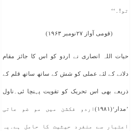
تو!۔‘‘
(قومی آواز ۲۷نومبر ۱۹۶۳)
حیات اللہ انصاری نے اردو کو اس کا جائز مقام
دلانے کے لئے عملی کو شش کے ساتھ ساتھ قلم کے
ذریعے بھی اس تحریک کو تقویت پہنچا ئی۔ناول
’مدار‘(۱۹۸۱)اردو فکشن میں مو ضو عاتی
اعتبار سے منفرد حیثیت کا حامل ہے۔یہ