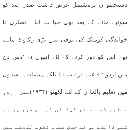
دستخطو ں پرمشتمل عرض داشت صدر ہند کو
سونپے جانے کے بعد بھی حیا ت اللہ انصاری نا
خواندگی کوملک کی ترقی میں بڑی رکاوٹ مانتے
تھے۔اس کو دور کرنے کے لئے انھوں نے ’دس دن
میں اردو ‘ قاعدہ تر تیب دیا بلکہ پسماندہ بستیوں
میں تعلیم بالغا ں کے لئے لکھنؤ (۱۹۳۴)میں اردو
تعلیم گھر قائم کیا۔ان کی اس مہم پر رو
شنی ڈالتے ہو ئے حسن عباس فطرت لکھتے ہیں