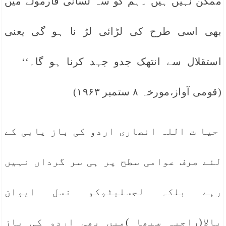
ممکن نہیں ہیں ۔ہم کو سہ لسانی فارمولے میں
بھی اسی طرح کی لڑائی لڑ نا ہو گی یعنی
استقلال سے انتھک جدو جہد کرنا ہو گا۔‘‘
(قومی آواز،مورخہ ۸ ستمبر ۱۹۶۳)
حیا ت اللہ انصاری اردو کی باز یابی کے
لئے صرف عوامی سطح پر ہی سر گرداں نہیں
رہے بلکہ لجسلیٹوکو نسل ایوان
بالا(راجیہ سبھا )میں بھی اردو کی باز