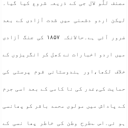
مصنف للًو لال جی کے ذریعہ شروع کیا گیا۔
لیکن اردو دشمنی میں شدت آزادی کے بعد
ضرور آئی ہے۔حالانکہ ۱۸۵۷ کی جنگ آزادی
میں اردو اخبارات نے کھل کر انگریزوں کے
خلاف لکھا،اور ہندوستانی قوم پرستی کی
حمایت کی،غدر کی نا کامی کے بعد اسی جرم
کے پاداش میں مولوی محمد باقر کو پھانسی
ہو ئی۔اس ؎طرح وطن کی خاطر پھا نسی کے