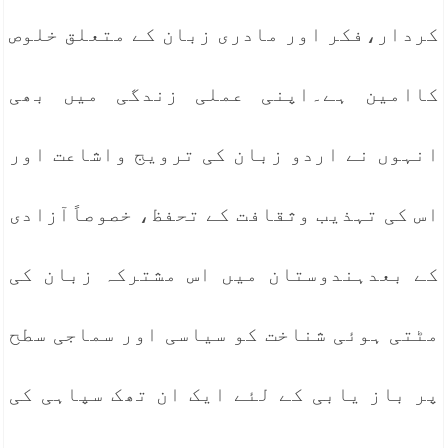
کردار،فکر اور مادری زبان کے متعلق خلوص
کاامین ہے۔اپنی عملی زندگی میں بھی
انہوں نے اردو زبان کی ترویج واشاعت اور
اس کی تہذیب وثقافت کے تحفظ، خصوصاًآزادی
کے بعدہندوستان میں اس مشترکہ زبان کی
مٹتی ہوئی شناخت کو سیاسی اور سماجی سطح
پر باز یابی کے لئے ایک ان تھک سپاہی کی