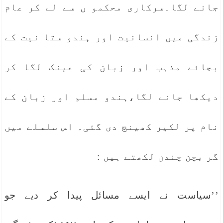
جانے لگا۔سرکاری محکمو ں سے لے کر عام
زندگی میں انسانیت اور ہندو ستا نیت کے
بجائے مذہب اور زبان کی عینک لگا کر
دیکھا جانے لگا،ہندو مسلم اور زبان کے
نام پر لکیر کھینچ دی گئی۔ اس سلسلے میں
گر بچن چندن لکھتے ہیں :
’’سیاست نے ایسے مسائل پیدا کر دیے جو