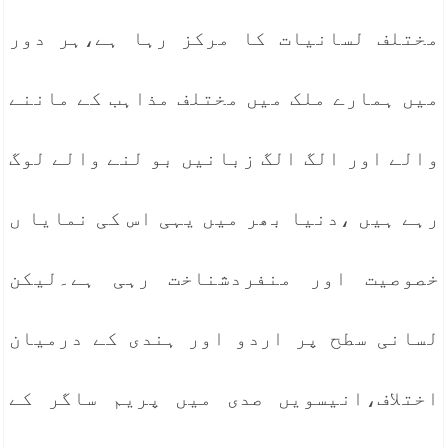
مختلف لسانیات کا مرکز رہا ہے،ہر دور
میں ہمارے ملک میں مختلف مذاہب کے ماننے
والے اور الگ الگ زبانیں بو لنے والے لوگ
رہے ہیں ،دنیا بھر میں یہی اس کی نمایا ں
خصوصیت اور منفردشناخت رہی ہے۔لیکن
لسانی سطح پر اردو اور ہندی کے درمیان
اختلاف،انیسویں صدی میں پریم ساگر کے