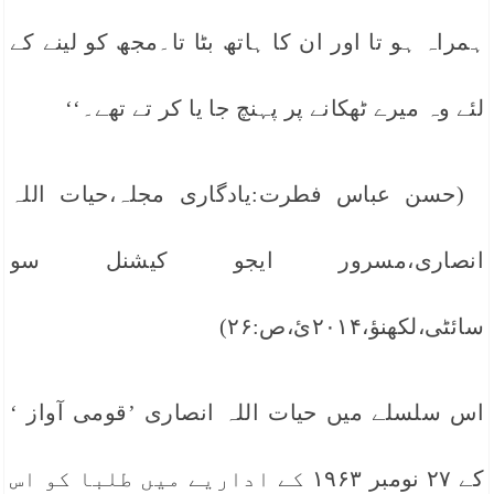
ہمراہ ہو تا اور ان کا ہاتھ بٹا تا۔مجھ کو لینے کے
لئے وہ میرے ٹھکانے پر پہنچ جا یا کر تے تھے۔‘‘
(حسن عباس فطرت:یادگاری مجلہ،حیات اللہ
انصاری،مسرور ایجو کیشنل سو
سائٹی،لکھنؤ،۲۰۱۴ئ،ص:۲۶)
اس سلسلے میں حیات اللہ انصاری ’قومی آواز ‘
کے ۲۷ نومبر ۱۹۶۳ کے اداریے میں طلبا کو اس