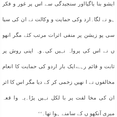
ایشو بنا یاگیااور سنجیدگی سے اس پر غور و فکر
ہو نے لگا۔ارد وکی حمایت و وکالت نے ان کی سیا
سی پو زیشن پر منفی اثرات مرتب کئے مگر انھو
ں نے اس کی پرواہ نہیں کی۔وہ اپنی روش پر
ثابت و قائم رہے،ایک بار اردو کی حمایت کا انعام
مخالفوں نے ا نھیں زخمی کر کے دیا مگر اس کا اثر
ان کی مخا لفت پر با لکل نہیں پڑا۔یہ وا قعہ
میری آنکھو ں کے سامنے ہوا تھا۔‘‘