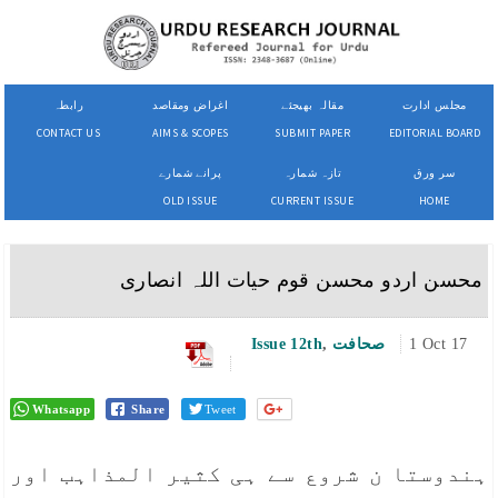
مجلس ادارت
مقالہ بھیجئے
اغراض ومقاصد
رابطہ
CONTACT US
AIMS & SCOPES
SUBMIT PAPER
EDITORIAL BOARD
سر ورق
تازہ شمارہ
پرانے شمارے
OLD ISSUE
CURRENT ISSUE
HOME
محسن اردو محسن قوم حیات اللہ انصاری
1 Oct 17
صحافت
,
Issue 12th
Whatsapp
Share
Tweet
ہندوستا ن شروع سے ہی کثیر المذاہب اور