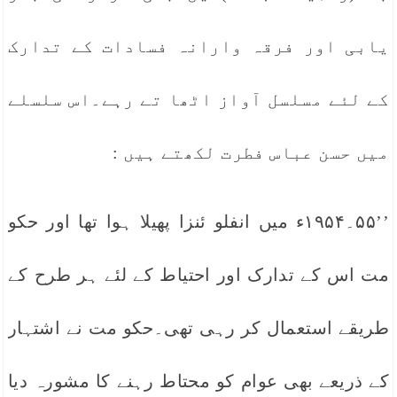
یابی اور فرقہ وارانہ فسادات کے تدارک
کے لئے مسلسل آواز اٹھا تے رہے۔اس سلسلے
میں حسن عباس فطرت لکھتے ہیں :
’’۵۵۔۱۹۵۴ء میں انفلو ئنزا پھیلا ہوا تھا اور حکو
مت اس کے تدارک اور احتیاط کے لئے ہر طرح کے
طریقے استعمال کر رہی تھی۔حکو مت نے اشتہار
کے ذریعے بھی عوام کو محتاط رہنے کا مشورہ دیا