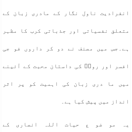
انفرادیت ناول نگار کے مادری زبان کے
متعلق نفسیاتی اور جذباتی کرب کا مظہر
ہے۔جس میں مصنف نے دو کر داروں فو جی
افسر اور روزؔ کی داستان محبت کے آئینے
میں ما دری زبان کی اہمیت کو پر اثر
انداز میں پیش کیا ہے۔
یہ مو ضو ع حیات اللہ انصاری کے