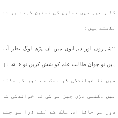
کا ر خیر میں تعاون کی تلقین کرتے ہو ئے
لکھتے ہیں :
’’شہروں اور دیہاتوں میں ان پڑھ لوگ نظر آتے
ہیں نو جوان طا لب علم کو شش کریں تو ۶۔۵سال
میں نا خواندگی کو ملک سے دور کر سکتے
ہیں ۔کتنی بڑی چیز ہو گی نا خواندگی کا
دور ہو جانا اس ملک کے لئے ذرا سو چئے