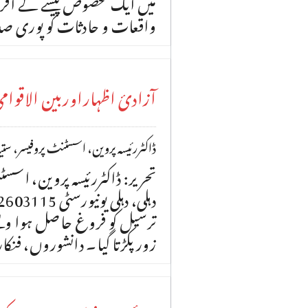
میں ایک مخصوص پیشے کے افرا
واقعات و حادثات کو پوری صد
آزادیٔ اظہاراوربین الاقوا
ڈاکٹررئیسہ پروین، اسسٹنٹ پروفیسر، ستیہ 
تحریر: ڈاکٹررئیسہ پروین، اسسٹ
ترسیل کو فروغ حاصل ہوا ویسے
زور پکڑتا گیا۔ دانشوروں، فنک