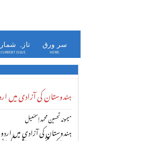
سر ورق
تازہ شمار
CURRENT ISSUE
HOME
ہندوستان کی آزادی میں ا
میمونہ تحسین محمد اِسمٰعیل
ہندوستان کی آزادی میں ار