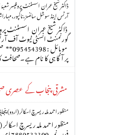
آرٹس اینڈ سوشل سائنسز،ناگپور،مہاراش
ڈاکٹر شیخ عمران اسسٹنٹ پروفی
گورنمنٹ انسٹی ٹیوٹ آف آرٹس
موبائل 
پر آگاہی کا نام ہے۔صحافت کا 
مشرقی پنجاب کے عصری صحا
منظور احمد ملہ ریسرچ اسکالر (اردو) پنجاب
منظور احمد ملہ ریسرچ اسکالر (ار
فون نمبر 7889532300 ای