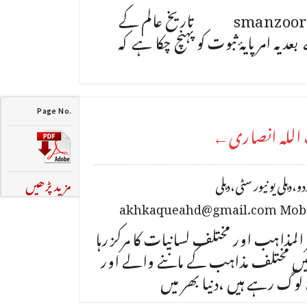
میل:smanzoor0750@gmail.com تاریخ عالم کے
د یہ امر پایۂ ثبوت کو پہنچ چکا ہے کہ
Page No.
 اللہ انصاری←
اخلاق احمد، ریسرچ اسکالر شعبۂ اردو،دہلی یو نیور سٹی،دہلی
مزید پڑھیں
akhkaqueahd@gmail.com Mob
لمذاہب اور مختلف لسانیات کا مرکز رہا
یں مختلف مذاہب کے ماننے والے اور
لوگ رہے ہیں ،دنیا بھر میں