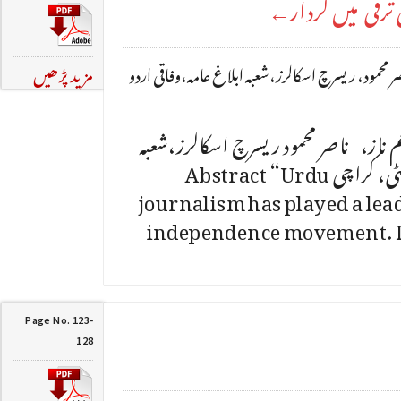
 ترقی میں کردار←
ر محمود، ریسرچ اسکالرز،شعبہ ابلاغ عامہ،وفاقی اردو
مزید پڑھیں
م ناز، ناصر محمود ریسرچ اسکالرز،شعبہ
ابلاغ عامہ،وفاقی اردو یونیورسٹی، کراچی Abstract “Urdu
journalism has played a lead
independence movement. It
Page No. 123-
128