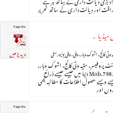
د بڑی دیانت داری کے ساتھ ہر نئے
اقت اور دیانت داری کے ساتھ تحریر
Page No.
می میڈیا←
وتی کالج، اشوک وہار، دہلی، دہلی یونیورسٹی
مزید پڑھیں
نٹ پروفیسر، ستیہ وتی کالج، اشوک وہار،
دہلی، دہلی یونیورسٹی Mob.7982603115 دنیا میں جیسے جیسے ذرائع
 ویسے حصولِ اطلاعات کا مطالبہ بھی
اروں اور
Page No.