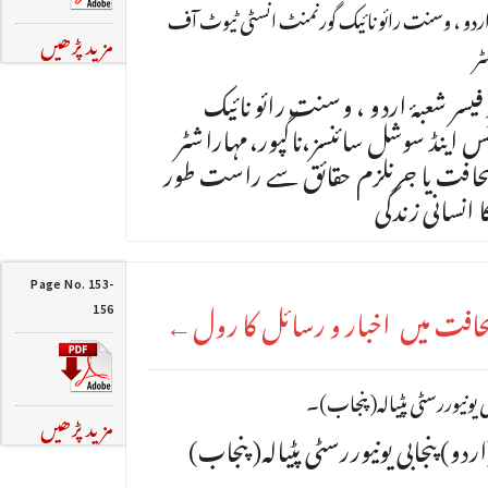
ڈاکٹر شیخ عمران اسسٹنٹ پروفیسر شعبۂ اردو ، وسنت رائو نائیک گورنمنٹ انسٹی ٹیوٹ آف
مزید پڑھیں
ٹر
سر شعبۂ اردو ، وسنت رائو نائیک
 اینڈ سوشل سائنسز،ناگپور،مہاراشٹر
: 095454398** صحافت یا جرنلزم حقائق سے راست طور
انسانی زندگی
Page No. 153-
فت میں اخبار و رسائل کا رول←
156
ی یونیوررسٹی پٹیالہ( پنجاب)۔
مزید پڑھیں
دو) پنجابی یونیوررسٹی پٹیالہ( پنجاب)