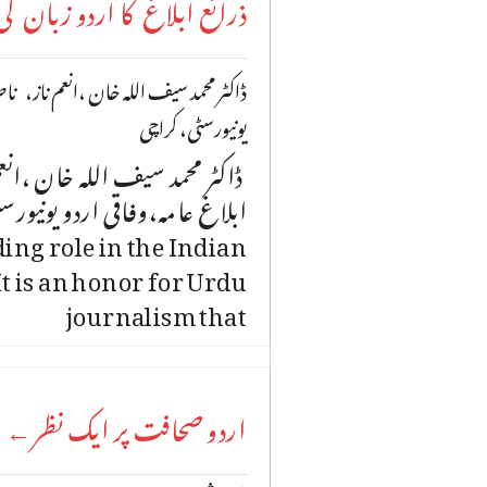
ذرائع ابلاغ کا اردو زبان کی
ڈاکٹر محمد سیف اللہ خان ،انعم ناز، ناص
یونیورسٹی، کراچی
ڈاکٹر محمد سیف اللہ خان ،انع
ing role in the Indian
 is an honor for Urdu
journalism that
اردو صحافت پر ایک نظر←