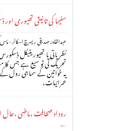
سنیما کی تانیثی تھیوری اور
عبدالقادر صدیقی ریسرچ اسکالر - ماس کمی
نظر یاتی یا تھیوریٹیکل ڈسکورس 
تحریک کی تو سیع ہے جس کا م
یہ خواتین کے سماجی رول کے 
عمرانیات،
روداد صحافت ،ماضی ،حال ا
←