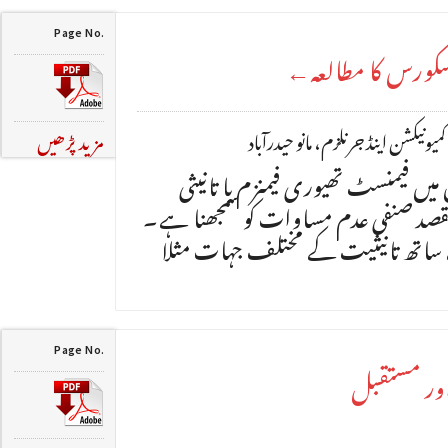
Page No.
 ڈسکورس کا مطالعہ←
ونیکشن اینڈ جرنلزم، مانو حیدرآباد
مزید پڑھیں
میں فیمنسٹ تھیوری فیمنزم یا تانیثی
قصد صنفی عدم مساوات کو سمجھنا ہے۔
ساتھ تانیثیت کے مختلف جہات مثلا
Page No.
ور مستقبل