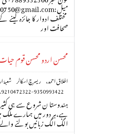
مختلف ادوار کا جائزہ لینے کے بع
صحافت اور
محسن اردو محسن قوم حیات
.9210472322-9350993422
ہندوستا ن شروع سے ہی کثیر ا
ہے،ہر دور میں ہمارے ملک م
الگ الگ زبانیں بو لنے والے 