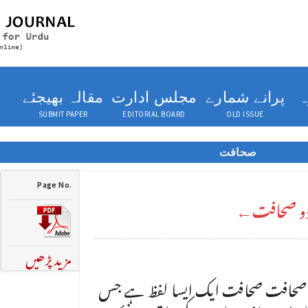
ہ
پرانے شمارے
مجلس ادارت
مقالہ بھیجئے
SUBMIT PAPER
EDITORIAL BOARD
OLD ISSUE
صحافت
Page No.
ردو صحافت←
مزید پڑھیں
دو صحافت صحافت ایک ایسا لفظ ہے جس