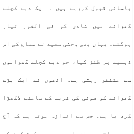
بآسانی قبول کررہے ہیں ۔ ایک دبے کچلے
گھرانے میں شادی کو فی الفور تیار
ہوگئے۔ یہاں بھی وحشی سعید نے سماج کی اس
ذہنیت پر طنز کیا، جو دبے کچلے گھرانوں
سے متنفر رہتی ہے۔ انھوں نے ایک بڑے
گھرانے کو صوفی کی غربت کے سامنے لاکھڑا
کرد یا ہے۔ جس سے اندازہ ہوتا ہے کہ آج
بھی سماج میں انسانی ہمدردی کوٹ کوٹ کر