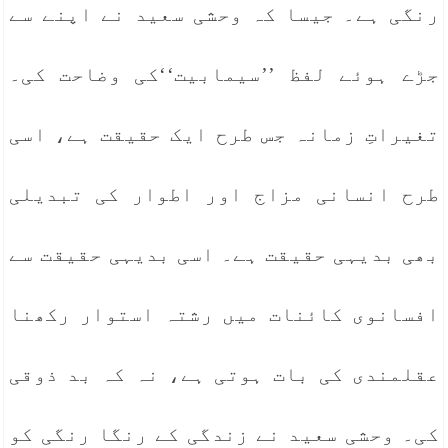
رنگی ہے۔ جیسا کہ وحشی سعید نے اپنے سے
جڑے ہوئے لفظ ’’سیمابیت‘‘کی وضاحت کی۔
تغیراتِ زمانہ جس طرح ایک حقیقت ہے، اسی
طرح انسانی مزاج اور اطوار کی تبدیلی
بھی بدیہی حقیقت ہے۔ اسی بدیہی حقیقت سے
افسانوی کائنات میں رشتہ استوار رکھنا
عقلمندی کی بات ہوتی ہے، نہ کہ بد ذوقی
کی۔ وحشی سعید نے زندگی کے رنگا رنگی کو