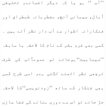
’’آب ‘‘ ہو یا کہ دیگر افسانے، تخلیقی
اُبال، سیمانی آنچ، مضطربانہ طمطراق اور
فنکارانہ اطوار سے آب دار نظر آتے ہیں ۔
کسی بھی فردِ بشر کے نام کا لاحقہ یا سابقہ
’’سیمابیت‘‘ہوجائے تو عموماًاس کی طرف
ترچھی نظر اٹھنے لگتی ہے، اسی طرح کسی
بھی فنکار کے ساتھ ’’زودنویسی‘‘کا لاحقہ
جڑ جائے تو اس سے دوری بنانے کی فضا سازی