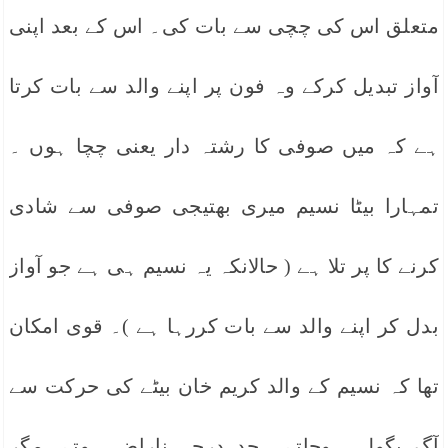
متعلق اس کی چچی سے بات کی۔ اس کے بعد اپنی
آواز تبدیل کرکے وہ فون پر اپنے والد سے بات کرتا
ہے کہ میں صوفی کا رشتہ دار یعنی چچا ہوں ۔
تمہارا بیٹا نسیم میری بھتیجی صوفی سے شادی
کرنے کا پر تلا ہے ( حالانکہ یہ نسیم ہی ہے جو آواز
بدل کر اپنے والد سے بات کررہا ہے )۔ قوی امکان
تھا کہ نسیم کے والد کریم خان بیٹے کی حرکت سے
آگ بگولہ ہوجاتے۔ حد درجہ ناراض ہوتے، مگر