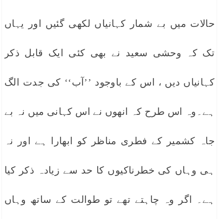
حالات میں بے شمار کہانیاں لکھی گئیں اور یہاں
تک کہ وحشی سعید نے بھی کئی ایک قابل ذکر
کہانیاں دیں ، اس کے باوجود ’’آب‘‘ کی جدت الگ
ہے۔وہ اس طرح کہ انھوں نے اس کہانی میں نہ بے
جاہ کشمیر کے فطری مناظر کو ابھارا ہے اور نہ
ہی وہاں کی خطرناکیوں کا حد سے زیادہ ذکر کیا
ہے۔ اگر وہ چاہتے تھے تو طوالت کے ساتھ وہاں