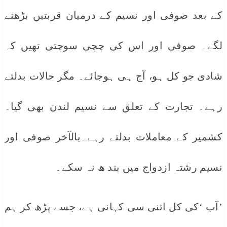
کے بعد صوفی اور نسیم کے درمیان قربتیں بڑھنے
لگے۔ صوفی اور اس کی چچی سوچتی تھیں کہ
شادی جو کل ہو، آج ہی ہوجائے۔ مگر حالات بدلتے
رہے۔ تجارت کے تعلق سے نسیم لندن بھی گیا۔
کشمیر کے معاملات بدلتے رہے۔بالآخر صوفی اور
نسیم رشتہ ازدواج میں بند ھ نہ سکے۔
’آب ‘کی کل اتنی سی کہانی ہے، جسے پڑھ کر ہم