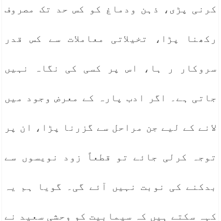
کرنی پڑی، ذہن ودماغ کو کس حد تک مصروف
رکھنا پڑا، تخیلاتی معاملات سے کس قدر
سروکار ر ہا، اس پر کسی کی نگاہ نہیں
جاتی ہے۔ اگر ادب پارہ کے معرض وجود میں
لانے کے لیے جن مراحل سے گزرنا پڑا، ان پر
توجہ کرلی جائے تو قطعاً زود نویسوں سے
بدکنے کی نوبت نہیں آئے گی۔ گویا ہم یہ
کہہ سکتے ہیں کہ سیمابیت کو وحشی سعید نے