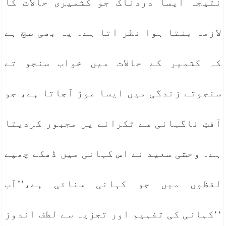
نتیجہ ایسا دردناک جو کشمیری حالات کا
لازمہ بنتا ہوا نظر آتا ہے۔ یہ بھی سچ ہے
کہ کشمیر کے حالات میں خواب سنجو تے
سنجوتے زندگی میں ایسا موڑ آجاتا ہے، جو
آفتِ ناگہانی سے ٹکرانے پر مجبور کردیتا
ہے۔ وحشی سعید نے اس کہانی میں ڈھکے چھپے
لفظوں میں جو کہانی سنائی ہے،’’آب
‘‘کہانی کی تفہیم اور تجزیہ سے لطف اندوز