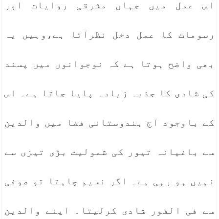
اس عمل میں جہاں مشرقی روایات اور
رسومات کا عمل دخل نظرآتا ہے،وہیں یہ
بھی واضح ہوتا ہے کہ نوجوانوں میں پسند
کی شادی کا جذبہ زیادہ پایا جاتا ہے۔ اس
کے باوجود آج ہندوستانی فضا میں والدین
سے باغیانہ تیور کی شمولیت بڑی تیزی سے
نہیں ہو رہی ہے۔ اگر نسیم چاہتا تو صوفی
سے فی الفور شادی کرلیتا۔ اپنے والدین