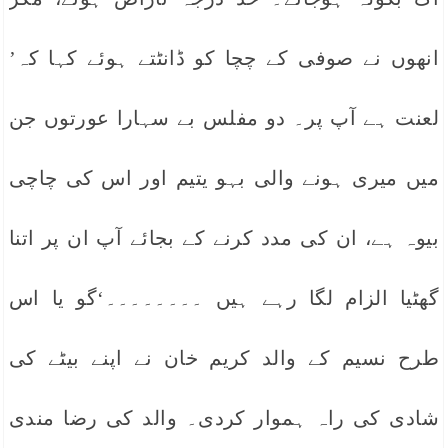
انھوں نے صوفی کے چچا کو ڈانٹتے ہوئے کہا کہ’
لعنت ہے آپ پر۔ دو مفلس بے سہارا عورتوں جن
میں میری ہونے والی بہو یتیم اور اس کی چاچی
بیوہ ہے، ان کی مدد کرنے کے بجائے آپ ان پر اتنا
گھٹیا الزام لگا رہے ہیں ۔۔۔۔۔۔۔۔‘گو یا اس
طرح نسیم کے والد کریم خان نے اپنے بیٹے کی
شادی کی راہ ہموار کردی۔ والد کی رضا مندی