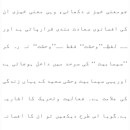
جومعنی خیز ی دکھائی، وہی معنی خیزی ان
کی افسانوی سعادت مندی قرارپاتی ہے اور
ــ لفظِـ’’وحشت‘‘ فقط ــ’’وحشت‘‘ نہ رہ کر
’’سیمابیت ‘‘ کی سرحد میں داخل ہوجاتی ہے
اوریہی سیمابیت وحشی سعید کے یہاں زندگی
کی علامت ہے۔ فعالیت وتحریک کا اشاریہ
ہے۔گویا اس طرح دیکھیں تو ان کا افسانہ