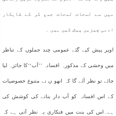
میں سے لمحات لمحات جمع کر کے شاہکار
ادبی چیزیں پیش کیں ہیں ۔
اوپر پیش کیے گئے عمومی چند جملوں کے تناظر
میں وحشی کے مذکورہ افسانہ ’’آب‘‘کا جائزہ لیا
جائے تو نظر آئے گا کہ انھو ں نے متنوع خصوصیات
کے اس افسانہ کو آب دار بنانے کی کوشش کی
ہے۔اس کی بنت میں فنکاری یہ نظر آتی ہے کہ