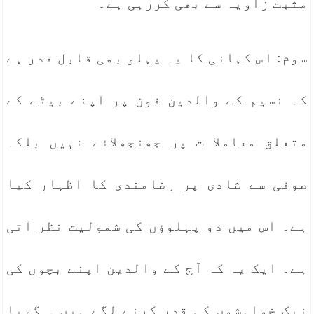
مثبت زاویہ سے بھی کررہی ہے۔
سوم: اس کہانی کا یہ پہلو بھی قابل قدر ہے
کہ نسیم کے والدین فون پر اپنے بیٹے کے
متعلق معاملا ت پر جھنجھلائے نہیں بلکہ
صوفی سے شادی پر رضامندی کا اظہار کیا
ہے۔ اس میں دو پہلوؤں کی شمولیت نظر آتی
ہے۔ ایک یہ کہ آج کے والدین اپنے بچوں کی
نیک خواہشوں کی قدر کرنے لگے ہیں ۔ گویا