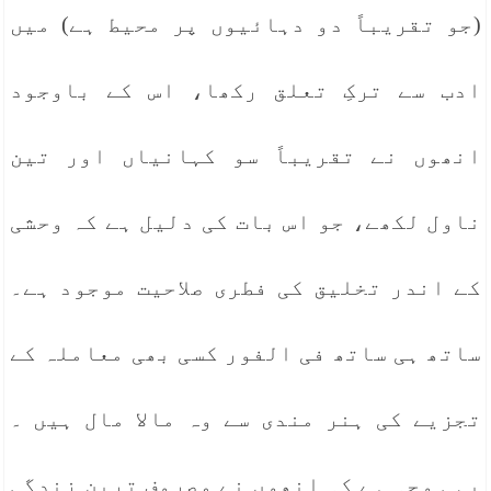
(جو تقریباً دو دہائیوں پر محیط ہے) میں
ادب سے ترکِ تعلق رکھا، اس کے باوجود
انھوں نے تقریباً سو کہانیاں اور تین
ناول لکھے، جو اس بات کی دلیل ہے کہ وحشی
کے اندر تخلیق کی فطری صلاحیت موجود ہے۔
ساتھ ہی ساتھ فی الفور کسی بھی معاملہ کے
تجزیے کی ہنر مندی سے وہ مالا مال ہیں ۔
یہی وجہ ہے کہ انھوں نے مصروف ترین زندگی