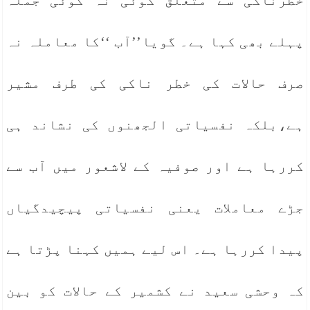
خطرناکی سے متعلق کوئی نہ کوئی جملہ
پہلے بھی کہا ہے۔ گویا’’آب ‘‘کا معاملہ نہ
صرف حالات کی خطر ناکی کی طرف مشیر
ہے،بلکہ نفسیاتی الجھنوں کی نشاند ہی
کررہا ہے اور صوفیہ کے لاشعور میں آب سے
جڑے معاملات یعنی نفسیاتی پیچیدگیاں
پیدا کررہا ہے۔ اس لیے ہمیں کہنا پڑتا ہے
کہ وحشی سعید نے کشمیر کے حالات کو بین