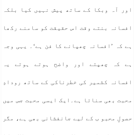
اور آہ وبکا کے ساتھ پیش نہیں کیا بلکہ
افسانہ بنتے وقت اس حقیقت کو سامنے رکھا
ہے کہ ’افسانہ چھپانے کا فن ہے‘۔ یہی وجہ
ہے کہ چھپتے اور واضح ہوتے ہوتے یہ
افسانہ کشمیر کی خطرناکی کے ساتھ رودادِ
محبت بھی سناتا ہے۔ایک ایسی محبت جس میں
حصولِ محبو ب کے لیے جانفشانی بھی ہے، مگر