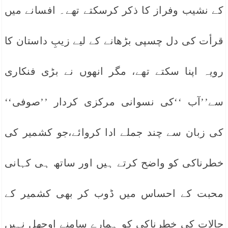
کے نشیب وفراز کا ذکر کرسکتے تھے۔ افسانے میں
قرأت کی دل چسپی بڑھانے کے لیے زیبِ داستان کا
رویہ اپنا سکتے تھے، مگر انھوں نے بڑی فنکاری
سے’’آب ‘‘کی نسوانی مرکزی کردار ’’صوفی‘‘
کی زبان سے چند جملے ادا کروائے،جو کشمیر کی
خطرناکی کو واضح کرتے ہیں اور ساتھ ہی کہانی
محبت کے احساس میں ڈوب کر بھی کشمیر کے
حالات کی خطرناکی کو ہمارے سامنے اوجھل نہیں