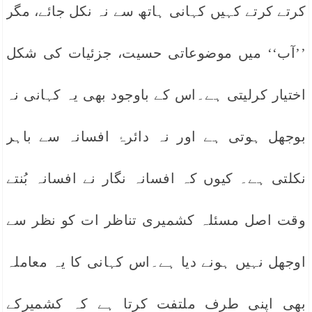
کرتے کرتے کہیں کہانی ہاتھ سے نہ نکل جائے، مگر
’’آب‘‘ میں موضوعاتی حسیت، جزئیات کی شکل
اختیار کرلیتی ہے۔اس کے باوجود بھی یہ کہانی نہ
بوجھل ہوتی ہے اور نہ دائرۂ افسانہ سے باہر
نکلتی ہے۔ کیوں کہ افسانہ نگار نے افسانہ بُنتے
وقت اصل مسئلہ کشمیری تناظر ات کو نظر سے
اوجھل نہیں ہونے دیا ہے۔اس کہانی کا یہ معاملہ
بھی اپنی طرف ملتفت کرتا ہے کہ کشمیرکے