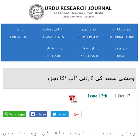
مجلس ادارت
مقالہ بھیجئے
اغراض ومقاصد
رابطہ
CONTACT US
AIMS & SCOPES
SUBMIT PAPER
EDITORIAL BOARD
سر ورق
تازہ شمارہ
پرانے شمارے
OLD ISSUE
CURRENT ISSUE
HOME
وحشی سعید کی کہانی ’آب ‘کا تجزیہ
Issue 12th
1 Oct 17
Whatsapp
Share
Tweet
وحشی سعید نے اپنے نام کی وضاحت میں