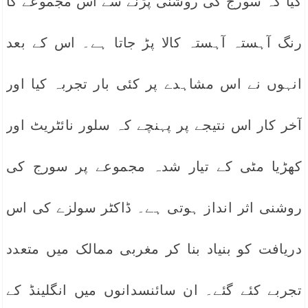
کیا کہ سورج کی روشنی پڑنے سے اس مجموعے کا
رنگ آہستہ آہستہ کالا پڑ جاتا ہے۔ اس کے بعد
انہوں نے اس مشاہدے پر کئی بار تجربہ کیا اور
آخر کار اس نتیجے پر پہنچے کہ سلور نائٹریٹ اور
کھڑیا مٹی کے تیار شدہ مجموعے پر سورج کی
روشنی اثر انداز ہوتی ہے۔ ڈاکٹر سولزے کی اس
دریافت کو بنیاد بنا کر مغربی ممالک میں متعدد
تجربے کئے گئے۔ ان سائنسدانوں میں انگلینڈ کے