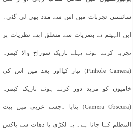
سائنسی تجربات میں اس سے مدد بھی لی گئی۔
ابن الہیثم نے بصریات سے متعلق اپنے نظریات پر
تجربہ کرتے ہوئے پہلے باریک سوراخ والا کیمرہ
(Pinhole Camera) تیار کیااور بعد میں اس کی
خامیوں کو مزید دور کرتے ہوئے تاریک کیمرہ
(Camera Obscura) بنایا ۔جسے عربی میں بیت
المظلم کہا جاتا ہے۔ یہ لکڑی یا دھات سے باکس