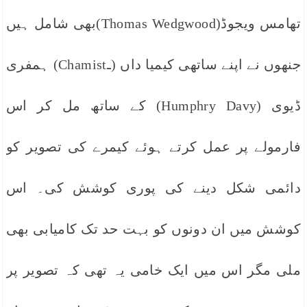
تھامس ویجوڈ(Thomas Wedgwood)بھی شامل ہیں
جنھوں نے اپنے ساتھی کیمیا داں (ـChamist) ہمفری
ڈیوی (Humphry Davy) کے ساتھ مل کر اس
فارمولے پر عمل کرتے ہوئے کیمرے کی تصویر کو
دائمی شکل دینے کی پوری کوشش کی۔ اس
کوشش میں ان دونوں کو بہت حد تک کامیابی بھی
ملی مگر اس میں ایک خامی یہ تھی کہ تصویر پر