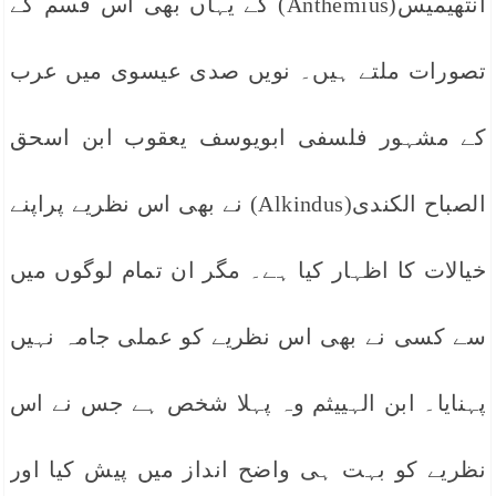
انتھیمیس(Anthemius) کے یہاں بھی اس قسم کے
تصورات ملتے ہیں۔ نویں صدی عیسوی میں عرب
کے مشہور فلسفی ابویوسف یعقوب ابن اسحق
الصباح الکندی(Alkindus) نے بھی اس نظریے پراپنے
خیالات کا اظہار کیا ہے۔ مگر ان تمام لوگوں میں
سے کسی نے بھی اس نظریے کو عملی جامہ نہیں
پہنایا۔ ابن الہییثم وہ پہلا شخص ہے جس نے اس
نظریے کو بہت ہی واضح انداز میں پیش کیا اور