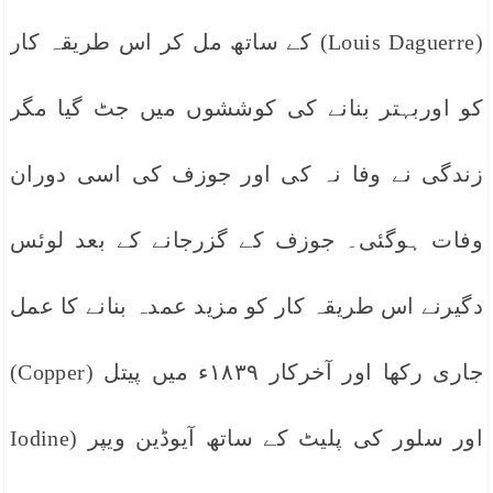
(Louis Daguerre) کے ساتھ مل کر اس طریقہ کار
کو اوربہتر بنانے کی کوششوں میں جٹ گیا مگر
زندگی نے وفا نہ کی اور جوزف کی اسی دوران
وفات ہوگئی۔ جوزف کے گزرجانے کے بعد لوئس
دگیرنے اس طریقہ کار کو مزید عمدہ بنانے کا عمل
جاری رکھا اور آخرکار ۱۸۳۹ء میں پیتل (Copper)
اور سلور کی پلیٹ کے ساتھ آیوڈین ویپر (Iodine