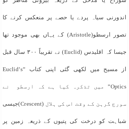
سوراخ یا مدخل کے ذریعہ بیرونی مناظر کو
اندورنی سیاہ پردے یا حصے پر منعکس کرنے کا
تصور ارسطو(Aristotle) کے یہاں بھی موجود تھا
جیسا کہ اقلیدس (Euclid) نے تقریباً ۳۰۰ سال قبل
از مسیح میں لکھی گئی اپنی کتاب ”Euclid’s
Optics” میں تذکرہ کیا ہے کہ ارسطو نے
سورج گرہن کے وقت اس کی ہلال (Crescent)جیسی
شباہت کو درخت کی پتیوں کے ذریعہ زمین پر