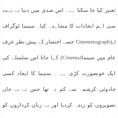
تعبیر کیا جا سکتا ہے۔ اس صدی میں دنیا نے بہت
سی اہم ایجادات کا مشاہدہ کیا۔ سینما ٹوگراف
(ـ(Cinemetograph جسے اختصار کے پیش نظر عرف
عام میں سینما(Cinema) کہا جاتا اس سلسلے کی
ایک خوبصورت کڑی ہے ۔ سنیما کا ایجاد کسی
جادوئی کرشمہ سے کم نہ تھا جس نے بے جان
تصویروں کو زندہ کردیا اور بے زبان کرداروں کو