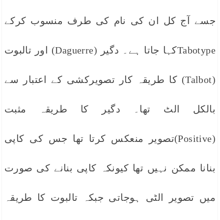
جسے آج کل ان کی نام کی طرف منسوب کرکے
Tabotypeکہا جاتا ہے۔ دگیر (Daguerre) اور تالبوت
(Talbot) کا طریقہ کار تصویرکشی کے اعتبار سے
بالکل الٹ تھا۔ دگیر کا طریقہ مثبت
(Positive)تصویر منعکس کرتا تھا جس کی کاپی
بنانا ممکن نہیں تھا کیونکہ کاپی بنانے کی صورت
میں تصویر الٹی ہوجاتی جبکہ تالبوت کا طریقہ