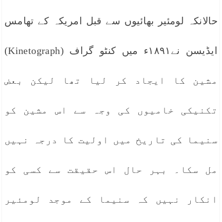
حالانکہ لومئیر بھائیوں سے قبل امریکہ کے تھامس
ایڈیسن نے۱۸۹۱ء میں کنٹو گراف (Kinetograph)
مشین کا ایجاد کر لیا تھا لیکن بعض
تکنیکی خامیوں کی وجہ سے اس مشین کو
سنیما کی تاریخ میں اولیت کا درجہ نہیں
مل سکا۔ بہر حال اس حقیقت سے کسی کو
انکار نہیں کہ سنیما کے موجد لومئیر