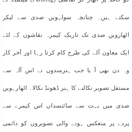
سکتے ہیں۔ چنانچہ سولہویں صدی سے لیکر
اٹھارویں صدی تک تاریک کیمرہ نقاشوں کے لئے
ایک معاون آلے کی طرح کام کرتا رہا اور آخر کار
وہ دن بھی آ یا جب ہنرمندوں نے اس آلہ سے
مستقل تصویر نکالنے کا ہنر ڈھونڈ نکالا۔ اٹھارہویں
صدی میں بہت سے سائنسداں اس کیمرے سے
پردے پر منعکس ہونے والی تصویروں کو دائمی