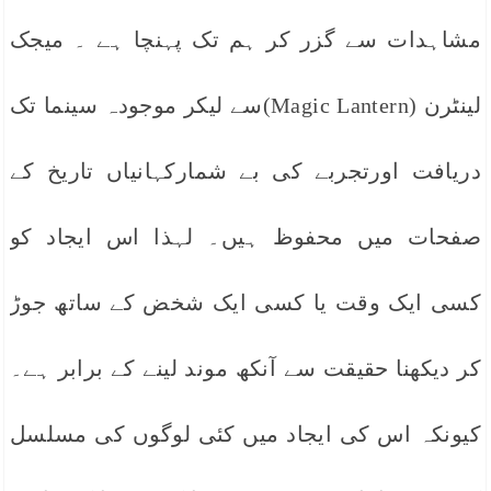
مشاہدات سے گزر کر ہم تک پہنچا ہے ۔ میجک
لینٹرن (Magic Lantern)سے لیکر موجودہ سینما تک
دریافت اورتجربے کی بے شمارکہانیاں تاریخ کے
صفحات میں محفوظ ہیں۔ لہذا اس ایجاد کو
کسی ایک وقت یا کسی ایک شخض کے ساتھ جوڑ
کر دیکھنا حقیقت سے آنکھ موند لینے کے برابر ہے۔
کیونکہ اس کی ایجاد میں کئی لوگوں کی مسلسل