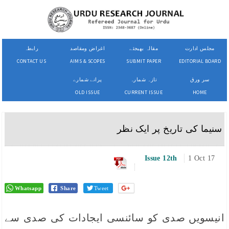
مجلس ادارت
مقالہ بھیجئے
اغراض ومقاصد
رابطہ
CONTACT US
AIMS & SCOPES
SUBMIT PAPER
EDITORIAL BOARD
سر ورق
تازہ شمارہ
پرانے شمارے
OLD ISSUE
CURRENT ISSUE
HOME
سنیما کی تاریخ پر ایک نظر
Issue 12th
1 Oct 17
Whatsapp
Share
Tweet
انیسویں صدی کو سائنسی ایجادات کی صدی سے