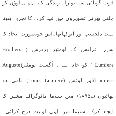
قوت گویائی سے نوازا۔ زندگی کے اہم پہلوؤں کو
چلتی پھرتی تصویروں میں قید کرنے کا تجربہ یقینا
بہت دلچسپ اور انوکھاتھا۔اس خوبصورت ایجاد کا
سہرا فرانس کے لومئیر بردرس ( Brothers
Lumiere ) کو جاتا ہے ۔ اُگست لومئیر(Auguste
Lumiere)اور لوئس (Louis Lumiere) نامی دو
بھائیوں نے۱۸۹۵ء میں سنیما ماٹوگراف مشین کا
ایجاد کرکے سنیما میں اپنی اولیت درج کرائی۔