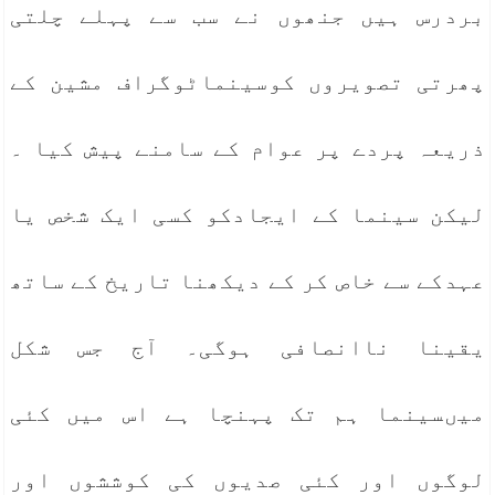
بردرس ہیں جنھوں نے سب سے پہلے چلتی
پھرتی تصویروں کوسینماٹوگراف مشین کے
ذریعہ پردے پر عوام کے سامنے پیش کیا ۔
لیکن سینما کے ایجادکو کسی ایک شخص یا
عہدکے سے خاص کر کے دیکھنا تاریخ کے ساتھ
یقینا ناانصافی ہوگی۔ آج جس شکل
میںسینما ہم تک پہنچا ہے اس میں کئی
لوگوں اور کئی صدیوں کی کوششوں اور