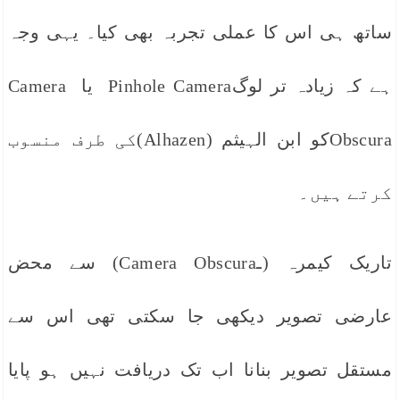
ساتھ ہی اس کا عملی تجربہ بھی کیا۔ یہی وجہ
ہے کہ زیادہ تر لوگPinhole Camera یا Camera
Obscuraکو ابن الہیثم (Alhazen)کی طرف منسوب
کرتے ہیں۔
تاریک کیمرہ (ـCamera Obscura) سے محض
عارضی تصویر دیکھی جا سکتی تھی اس سے
مستقل تصویر بنانا اب تک دریافت نہیں ہو پایا