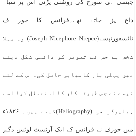
جیسی ہی سورج کی روشنی پڑتی اس پر سیاہ
داغ پڑ جاتے تھے۔فرانس کا جوز ف
نائسفورنپسے(Joseph Nicephore Niepce) وہ پہلا
شخص ہے جس نے تصویر کو دائمی شکل دینے
میں پہلی بار کامیابی حاصل کی۔اس کے لئے
نپسے نے جس طریقہ کار کا استعمال کیا اسے
ہیلیوگرافی (Heliography)کہتے ہیں۔ ۱۸۲۶ء
میں جوزف نے فرانس کے ایک آرٹسٹ لوئس دگیر