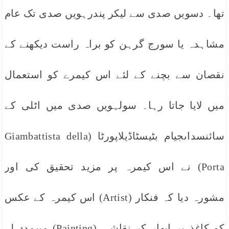
تھا۔ دسویں صدی سے لیکر پندرہویں صدی تک عام
مشاہدہ یا سورج گرہن کو براہ راست دیکھنے کے
نقصان سے بچنے کے لئے اس کیمرے کو استعمال
میں لایا جاتا رہا۔ سولہویں صدی میں اٹلی کے
سائنسداںجیام بٹیسٹاڈیلاپورٹا (Giambattista della
Porta) نے اس کیمرہ پر مزید تحقیق کی اور
مشورہ دیا کہ فنکار (Artist) اس کیمرہ کے عکس
کو کاغذ پر ابھار کر نقاشی (Painting) میںمدد لے