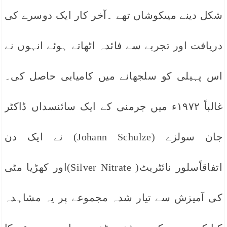
شکل دینے میںکوشاں تھے ۔آخر کار ایک دوسرے کی
دریافت اور تجربے سے فائدہ اٹھاتے ہوئے انہوں نے
اس پہیلی کو سلجھانے میں کامیابی حاصل کی۔
غالباً ۱۹۷۲ء میں جرمنی کے ایک سائنسداں ڈاکٹر
جان سولزے (Johann Schulze) نے ایک دن
اتفاقاًسلور نائٹریٹ( Silver Nitrate)اور کھڑیا مٹی
کی آمیزش سے تیار شدہ مجموعے پر یہ مشاہدہ