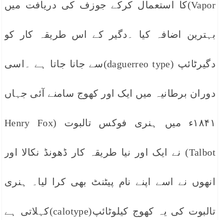
Vapor)کا استعمال کرکے جوزف کی دریافت میں
بہترین اضافہ کیا ۔دگیر کے اس طریقہ کار کو
دگیرٹائپ (daguerreo type)سے جانا جاتا ہے ۔اسی
دوران برطانیہ میں ایک اور کھوج سامنے آئی جہاں
۱۸۴۱ء میں ہنری فوکس تالبوت (Henry Fox
Talbot) نے ایک اور نیا طریقہ کار ڈھونڈ نکالا اور
انھوں نے اسے اپنے نام پیٹنٹ بھی کرا لیا۔ ہنری
تالبوت کی یہ کھوج کیلوٹائپ(calotype)کہلاتی ہے