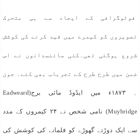
فوٹوگرافی کے ایجاد سے ہی متحرک
تصویروں کو کیمرے میں قید کرنے کی کوشش
شروع ہوگئی تھی۔کئی سائنسدانوں نے اس
ضمن میں طرح طرح کے تجرباب بھی کئے۔ جون
؍ ۱۸۷۳ء میں ایڈوڈ مائی برج(Eadweard
Muybridge) نامی شخص نے ۲۴ کیمروں کے مدد
سے ایک دوڑتے گھوڑے کو فلمانے کی کوشش کی