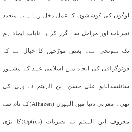
لوگوں کی کوششوں کا عمل دخل رہا ہے۔ متعدد
تجربات اور مراحل سے گزر کر یہ نایاب ایجاد ہم
تک پہونچی ہے۔ بعض مورّخین کا خیال ہے کہ
فوٹوگرافی کی ایجاد میں اسلامی عہد کے مشہور
سانئسداںابو علی حسن ابن الہیثم نے پہل کی
تھی۔ مغربی دنیا میں الہیزن (Alhazen)کے نام سے
معروف ابن الہیثم نے بصریات (Optics)کا بڑی