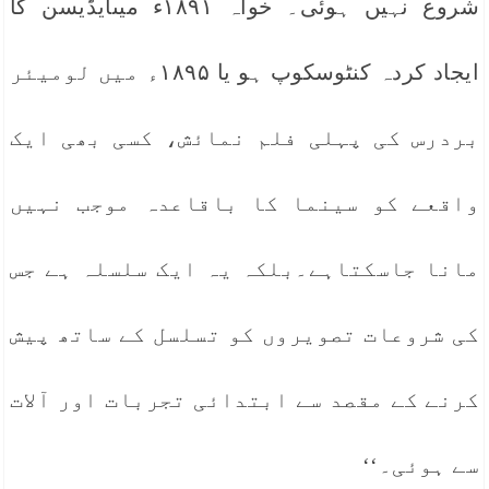
شروع نہیں ہوئی۔ خواہ ۱۸۹۱ء میںایڈیسن کا
ایجاد کردہ کنٹوسکوپ ہو یا ۱۸۹۵ء میں لومیئر
بردرس کی پہلی فلم نمائش، کسی بھی ایک
واقعے کو سینما کا باقاعدہ موجب نہیں
مانا جاسکتاہے۔بلکہ یہ ایک سلسلہ ہے جس
کی شروعات تصویروں کو تسلسل کے ساتھ پیش
کرنے کے مقصد سے ابتدائی تجربات اور آلات
سے ہوئی۔‘‘