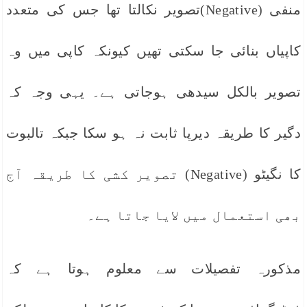
منفی (Negative)تصویر نکالتا تھا جس کی متعدد
کاپیاں بنائی جا سکتی تھیں کیونکہ کاپی میں وہ
تصویر بالکل سیدھی ہوجاتی ہے۔ یہی وجہ کہ
دگیر کا طریقہ دیرپا ثابت نہ ہو سکا جبکہ تالبوت
کا نگیٹو (Negative) تصویر کشی کا طریقہ آج
بھی استعمال میں لایا جاتا ہے۔
مذکورہ تفصیلات سے معلوم ہوتا ہے کہ