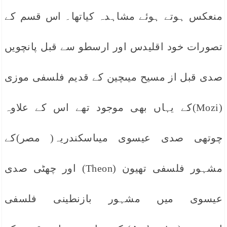
منعکس ہوتے ہوئے مشاہدہ کیاتھا۔ اس قسم کے
تصورات خود اقلیدس اور ارسطو سے قبل پانچویں
صدی قبل از مسیح میںچین کے قدیم فلسفی موزی
(Mozi)کے یہاں بھی موجود تھے اس کے علاوہ
چوتھی صدی عیسوی میںاسکندریہ( مصر)کے
مشہور فلسفی تھیون (Theon) اور چھٹی صدی
عیسوی میں مشہور بازنطینی فلسفی