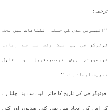
ترجمہ:
’’انیسویں صدی کی جملہ انکشافات میں محض
فوٹوگرافی ہی بیک وقت سب سے زیادہ
خوبصورت، بیش قیمت،مقبول اور قابل
تعریف ایجاد ہے۔ ‘‘
فوٹوگرافی کی تاریخ کا جائزہ لینے سے پتہ چلتا ہے
کہ اس کی ایجاد میں بھی کئی صدیوں اور کئی