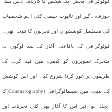
فوٹوگرافی محض ایک شخص کا کارنامہ نہیں بلکہ
جوزف، دگیر اور تالبوت جیسی کئی اہم شخصیات
کی مسلسل کوششو ں اور تجربوں کا نتیجہ تھی۔
فوٹوگرافی کے باقاعدہ آغاز کے بعد لوگوں نے
متحرک تصویروں کو کیمرے میں قید کرنے کے
طریقوں پر غور کرنا شروع کیا۔ اور اس کوشش
کے نتیجے میں سینماٹوگرافی (Cinematography)کا
ایجاد ہوا۔نیز اس کا آغاز بھی کئی تجربات اور