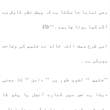
بھی تبایا جا سکتا ہے کہ پیش نظر کاوش سے
آگے کیا ہونا چاہیے ۔‘‘ (5)
اسی طرح سیف اللہ خالد نے فلیپ کی وضاحت
یوںکی ہے ۔
’’فلیپ ‘‘ لغوی طور پر ’’ دامن ‘‘ کا معنی
دیتا ہے جس میں کنارے آنچل یا پلو کا
مفہوم پو شید ہ ہے ۔ دامن کوہ ، دامنِ دِل ،