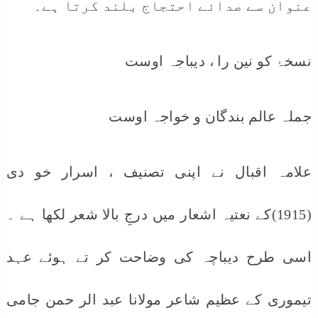
عنوان سے صدائے احتجاج بلند کرتا ہے۔
نسخۂ کو نین را ، دیباجہ اوست
جملہ عالم بندگان و خواجہ اوست
علامہ اقبال نے اپنی تصنیف ، اسرار خو دی
(1915)کے نعتیہ اشعار میں درجِ بالا شعر لکھا ہے ۔
اسی طرح دیباچہ کی وضاحت کر تے ہوئے عہد
تیموری کے عظیم شاعر مولانا عبد الر حمن جامی