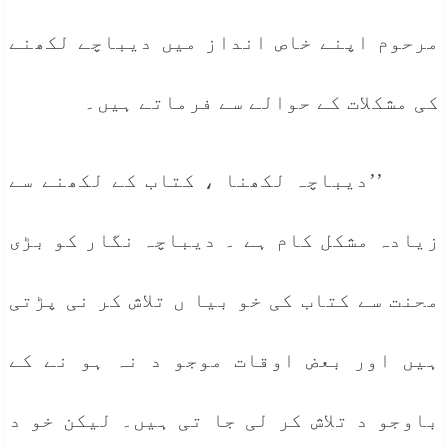
مرحوم اپنے خاص انداز میں دیباچے لکھنے
کی مشکلات کے حوالے سے فرماتے ہیں۔
’’دیباچہ لکھنا ، کتاب کے لکھنے سے
زیادہ مشکل کام ہے ۔ دیباچہ نگار کو بڑی
محنت سے کتاب کی خو بیا ں تلاش کر نی پڑتی
ہیں اور بعض اوقات موجو د نہ ہو نے کے
باوجو د تلاش کر لی جا تی ہیں۔ لیکن خو د