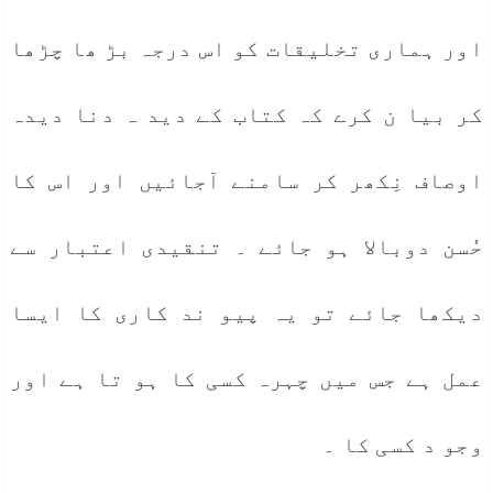
اور ہماری تخلیقات کو اس درجہ بڑ ھا چڑھا
کر بیا ن کرے کہ کتاب کے دید ہ دنا دیدہ
اوصاف نِکھر کر سامنے آجائیں اور اس کا
حُسن دوبالا ہو جائے ۔ تنقیدی اعتبار سے
دیکھا جائے تو یہ پیو ند کاری کا ایسا
عمل ہے جس میں چہرہ کسی کا ہو تا ہے اور
وجو د کسی کا ۔