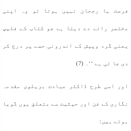
فرصت یا رجحان نہیں ہوتا تو وہ اپنی
مختصر رائے دے دیتا ہے جو کتاب کے فلیپ
یعنی گرد وپیش کے اندرونی حصے پر درج کر
دی جا تی ہے ‘‘۔ (7)
اور اسی طرح ڈاکٹر عبادت بریلوی مقدمہ
نگاری کے فن اور حیثیت سے متعلق یوں گویا
ہوتے ہیں: