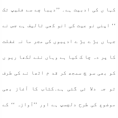
کہا ں کی ادبیت ہے۔ ’’دیبا چے سے فلیپ تک
‘‘ اپنی نو عیت کی انو کھی تالیف ہے جس نے
جہا ں بڑ ے بڑ ے ادیبوں کی مجر ما نہ غفلت
کا پر دہ چا ک کیا ہے وہاں نئے لکھا ریو ں
کو بھی سو چ سمجھ کر قد م اٹھا نے کی طرف
تو جہ دلا ئی گئی ہے۔کتاب کا آغاز بھی
موضوع کی طرح دلچسپ ہے اور ’’آوازہ ‘‘ کے