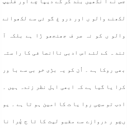
جس نے آ نکھیں بند کر کے دیپا چے اور فلیپ
لکھنے والو ں اور درو غ گو ئی سے لکھوانے
والو ں کو نہ صر ف جھنجھو ڑا ہے بلکہ آ
ئند ہ کے لئے اس ادبی ناانصا فی کا را ستہ
بھی روکا ہے ۔ اُن کو یہ بڑی خو بی سے با ور
کرا یا گیا ہے کہ ابھی اہل نظر زندہ ہیں ۔
ادب تو سچی روا یا ت کا امین ہو تا ہے ۔ یو
ںچو ر دروازے سے مقبو لیت کا تا ج چُرا نا