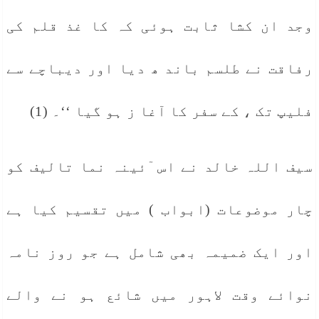
وجد ان کشا ثابت ہوئی کہ کا غذ قلم کی
رفاقت نے طلسم باند ھ دیا اور دیباچے سے
فلیپ تک ، کے سفر کا آغا ز ہو گیا ‘‘۔ (1)
سیف اللہ خالد نے اس ٓئینہ نما تالیف کو
چار موضوعات (ابواب ) میں تقسیم کیا ہے
اور ایک ضمیمہ بھی شامل ہے جو روز نامہ
نوائے وقت لاہور میں شائع ہو نے والے