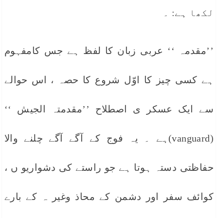
لکھا ہے: ۔
’’مقدمہ ‘‘ عربی زبان کا لفظ ہے جس کامفہوم
ہے کسی چیز کا اوّل شروع کا حصہ ، اس حوالے
سے ایک عسکر ی اصطلاح ’’مقدمتہ الجیش ‘‘
(vanguard)ہے ۔ یہ فوج کے آگے آگے چلنے والا
حفاظتی دستہ ہوتا ہے جو راستے کی دشواریو ں ،
کوائف سفر اور دشمن کے محاذ وغیر ہ کے بارے