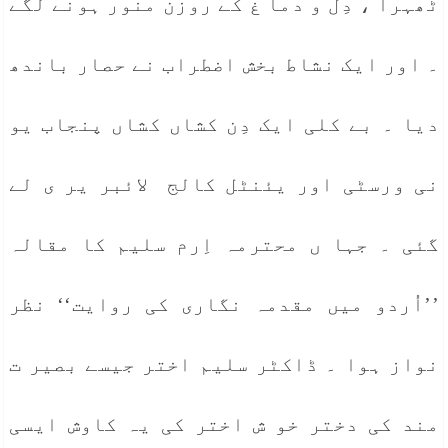
ٹھہرا ، دِل و دما غ کے روزن منور ہونے لگے
۔ اور ایک نشاط بخش اضطراب نے حصار باندھ
دیا ۔ بے کلی ایک دِن کشاں کشاں پنجاب یو
نی ورسٹی اور یئنٹل کالج لائبر یر ی لے
گئی ۔ جہا ں محترمہ اِرم سلیم کا مقالہ
’’اُردو میں مقدمہ نگاری کی روایت‘‘ نظر
نواز ہوا ۔ ڈاکٹر سلیم اختر جیسے بصیر ت
مند کی دختر خو ش اختر کی یہ کاوش ایسی