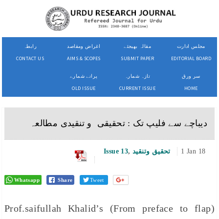
مجلس ادارت
مقالہ بھیجئے
اغراض ومقاصد
رابطہ
CONTACT US
AIMS & SCOPES
SUBMIT PAPER
EDITORIAL BOARD
سر ورق
تازہ شمارہ
پرانے شمارے
OLD ISSUE
CURRENT ISSUE
HOME
دیباچے سے فلیپ تک : تحقیقی و تنقیدی مطالعہ
1 Jan 18
تحقیق وتنقید
,
Issue 13
Whatsapp
Share
Tweet
(From preface to flap) Prof.saifullah Khalid’s