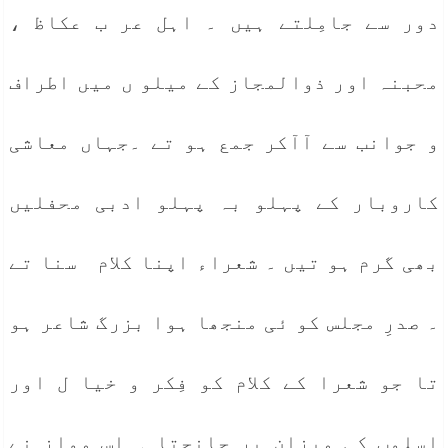
دور سے جامِلتے ہیں ۔ اہل عر ب عکاظ ،
محبنہ اور ذوالمجاز کے میلو ں میں اطراف
و جوانب سے آآکر جمع ہو تے ۔جہاں معاشی
کاروبار کے پہلو بہ پہلو ادبی محفلیں
بھی گرم ہو تیں ۔ شعراء اپنا کلام سنا تے
۔ صدرِ مجلس کو ئی منجھا ہوا بزرگ شاعر ہو
تا جو شعرا کے کلام کو فِکر و خیا ل اور
اسلوب کی میزان پر جانچتا ۔ اس مواز نے