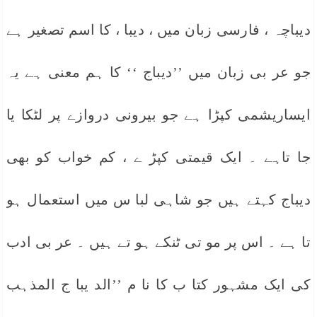
دیباچہ ، فارسی زبان میں ، دیبا ، کا اسم تصغیر ہے
جو عر بی زبان میں ’’دیباج ‘‘ کا ہم معنی ہے یہ
ایساریشمی کپڑا ہے جو بیرونی دروازے پر لٹکا یا
جا تاہے ۔ ایک قیمتی کپڑ ے ، کم خواب کو بھی
دیباج کہتے ہیں جو شاہی لبا س میں استعمال ہو
تا ہے ۔ اس پر مو تی ٹنکے ہو تے ہیں ۔ عر بی ادب
کی ایک مشہور کتا ب کا نا م ’’الد یبا ج المذہب