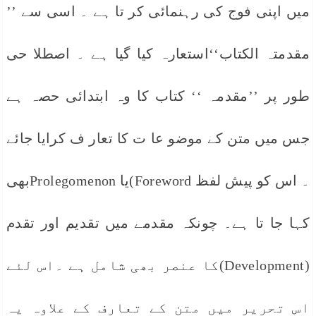
میں اپنی فوج کی رہنمائی کر تا ہے ۔ اسی سے ’’
مقدمتہ الکتاب‘‘استعارہ کیا گیا ہے ۔ اصطلا حی
طور پر ’’مقدمہ ‘‘ کتاب کا وہ ابتدائی حصہ ہے
جس میں متن کے موضو عا ت کا تعار ف کرایا جائے
۔ اس کو پیش لفظ Foreword)یا Prolegomenonبھی
کہا جا تا ہے۔ چونکہ مقدمے میں تقدیم اور تقدم
(Development)کا عنصر بھی شامل ہے ۔اس لئے
اس تحریر میں متن کے تعارف کے علاوہ یہ