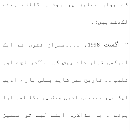
کے جوازِ تخلیق پر روشنی ڈالتے ہوئے
لکھتے ہیں: ۔
’’ اگست 1998ء ۔۔۔۔عمران نقوی نے ایک
انوکھی قرار داد پیش کی ۔۔’’دیباچے اور
فلیپ ۔۔ تاریخ میں شاید پہلی بار ، ادیب
ایک غیر معمولی ادبی صنف پر مکا لمہ آرا
ہوئے ۔ یہ مذاکرہ اپنے لیے تو مہمیز