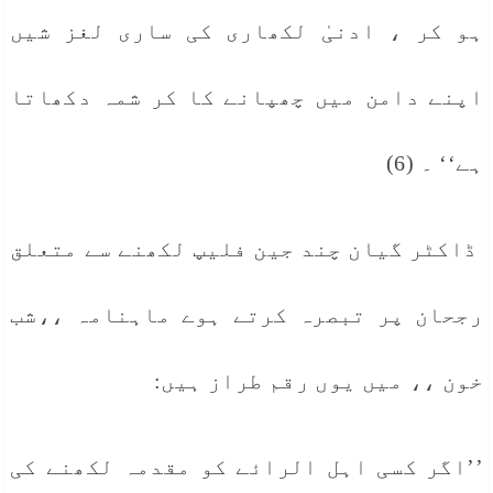
ہو کر ، ادنیٰ لکھاری کی ساری لغز شیں
اپنے دامن میں چھپانے کا کر شمہ دکھاتا
ہے‘‘ ۔ (6)
ڈاکٹر گیان چند جین فلیپ لکھنے سے متعلق
رجحان پر تبصرہ کرتے ہوے ماہنامہ ،،شب
خون ،، میں یوں رقم طراز ہیں:
’’اگر کسی اہل الرائے کو مقدمہ لکھنے کی