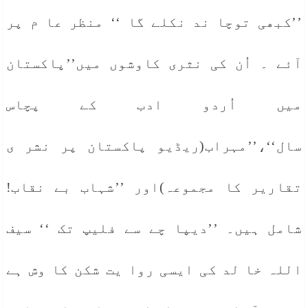
’’کبھی توچا ند نکلے گا ‘‘ منظر عا م پر
آئے ۔ اُن کی نثری کاوشوں میں’’پاکستان
میں اُردو ادب کے پچاس
سال‘‘،’’مہراب(ریڈیو پاکستان پر نشر ی
تقاریر کا مجموعہ)اور ’’شہاب بے نقاب!
شامل ہیں۔ ’’دیپا چے سے فلیپ تک ‘‘ سیف
اللہ خا لد کی ایسی روا یت شکن کا وش ہے