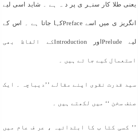
یعنی طلا کار سنہر ی پر د ہ ہے ۔ شاید اسی لیے
انگریز ی میں اسے Prefaceکہا جاتا ہے ۔ اس کے
لیے Preludeاور Introductionکے الفاظ بھی
استعمال کیے جا تے ہیں ۔
سید قدرت نقوی اپنے مقالے ’’دیباچہ ۔ ایک
صنف سخن ‘‘ میں لکھتے ہیں ۔
’’ کسی کتا ب کا ابتدائیہ ، عر ف عام میں