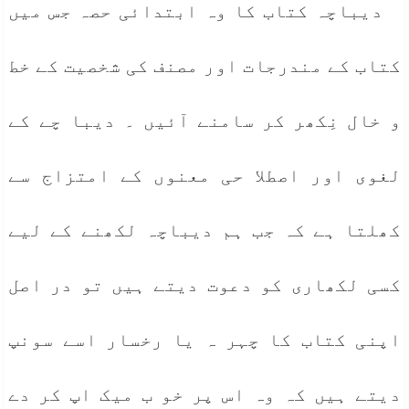
دیباچہ کتاب کا وہ ابتدائی حصہ جس میں
کتاب کے مندرجات اور مصنف کی شخصیت کے خط
و خال نِکھر کر سامنے آئیں ۔ دیبا چے کے
لغوی اور اصطلا حی معنوں کے امتزاج سے
کھلتا ہے کہ جب ہم دیباچہ لکھنے کے لیے
کسی لکھاری کو دعوت دیتے ہیں تو در اصل
اپنی کتاب کا چہر ہ یا رخسار اسے سونپ
دیتے ہیں کہ وہ اس پر خو ب میک اپ کر دے