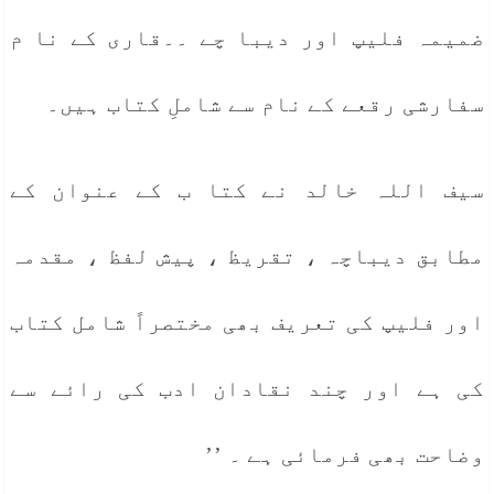
ضمیمہ فلیپ اور دیبا چے ۔۔قاری کے نا م
سفارشی رقعے کے نام سے شاملِ کتاب ہیں۔
سیف اللہ خالد نے کتا ب کے عنوان کے
مطابق دیباچہ ، تقریظ ، پیش لفظ ، مقدمہ
اور فلیپ کی تعریف بھی مختصراً شامل کتاب
کی ہے اور چند نقادان ادب کی رائے سے
وضاحت بھی فرمائی ہے ۔ ’’