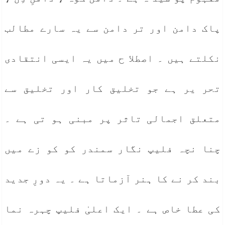
پاک دامن اور تر دامن سے یہ سارے مطالب
نکلتے ہیں ۔ اصطلا ح میں یہ ایسی انتقادی
تحر یر ہے جو تخلیق کار اور تخلیق سے
متعلق اجمالی تاثر پر مبنی ہو تی ہے ۔
چنا نچہ فلیپ نگار سمندر کو کو زے میں
بند کر نے کا ہنر آزماتا ہے ۔ یہ دورِ جدید
کی عطا خاص ہے ۔ ایک اعلیٰ فلیپ چہرہ نما