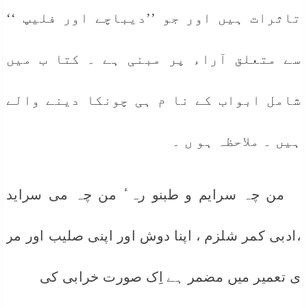
تاثرات ہیں اور جو ’’دیباچے اور فلیپ ‘‘
سے متعلق آراء پر مبنی ہے ۔ کتا ب میں
شامل ابواب کے نا م ہی چونکا دینے والے
ہیں ۔ ملاحظہ ہو ں ۔
من چہ سرایم و طبنو رہ ٔ من چہ می سراید
،ادبی کمر شلزم ، اپنا دوش اور اپنی صلیب اور مر
ی تعمیر میں مضمر ہے اِک صورت خرابی کی