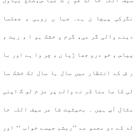
سیف اللہ خا لد فو ر ٹ عبا س،ضلع بہاول
نگرکی پہچا ن ہے۔ جہا ں روہی ، جھلسا
دینے والی گر می، گرم و خشک ہو ا ، ریت ،
پیاس ، خو درو جھا ڑیا ں ، چر وا ہے اور با
ر ش کے انتظار میں سال ہا سال تک خشک سا
لی کا سا منا کر نے والے پر عز م لو گ اپنی
مثال آپ ہیں ۔ بحیثیت شا عر سیف اللہ خا
لد کے دو مجمو عے ’’ریشم جیسے خواب ‘‘ اور