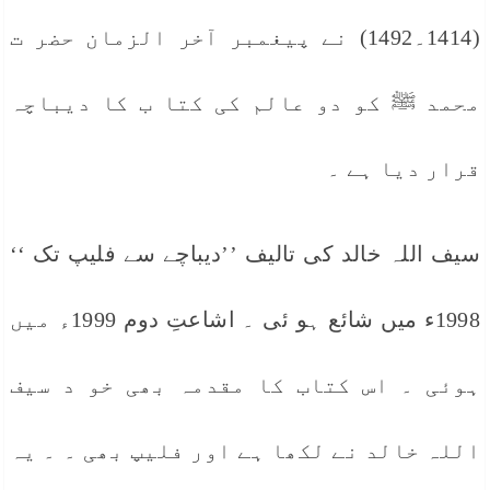
(1414۔1492) نے پیغمبر آخر الزمان حضر ت
محمد ﷺ کو دو عالم کی کتا ب کا دیباچہ
قرار دیا ہے ۔
سیف اللہ خالد کی تالیف ’’دیباچے سے فلیپ تک ‘‘
1998ء میں شائع ہو ئی ۔ اشاعتِ دوم 1999ء میں
ہوئی ۔ اس کتاب کا مقدمہ بھی خو د سیف
اللہ خالد نے لکھا ہے اور فلیپ بھی ۔ ۔ یہ