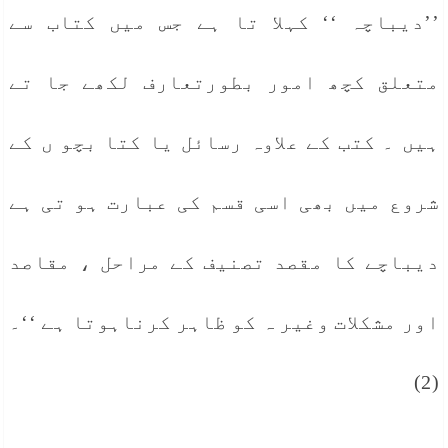
’’دیباچہ ‘‘ کہلا تا ہے جس میں کتاب سے
متعلق کچھ امور بطورتعارف لکھے جا تے
ہیں ۔ کتب کے علاوہ رسائل یا کتا بچو ں کے
شروع میں بھی اسی قسم کی عبارت ہو تی ہے
دیباچے کا مقصد تصنیف کے مراحل ، مقاصد
اور مشکلات وغیر ہ کو ظاہر کرناہوتا ہے ‘‘۔
(2)