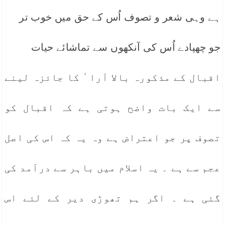
ہے وہی شعر و تصوف اُس کے حق میں خوب تر
جو چھپادے اُس کی آنکھوں سے تماشائے حیات
اقبال کے مذکورہ بالا آرا ٔ کا جائزہ لینے
سے ایک بات واضح ہوتی ہے کہ اقبال کو
تصوف پر جو اعتراض ہے وہ یہ کہ اس کی اصل
عجم سے ہے ۔ یہ اسلام میں باہر سے درآمد کی
گئی ہے ۔ اگر ہم تھوڑی دیر کے لئے اس