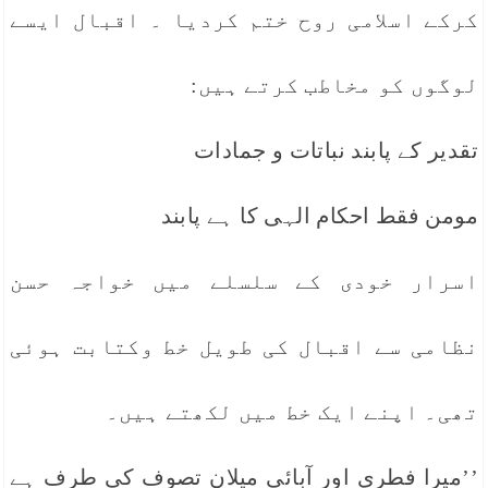
کرکے اسلامی روح ختم کردیا ۔ اقبال ایسے
لوگوں کو مخاطب کرتے ہیں:
تقدیر کے پابند نباتات و جمادات
مومن فقط احکام الہی کا ہے پابند
اسرار خودی کے سلسلے میں خواجہ حسن
نظامی سے اقبال کی طویل خط وکتابت ہوئی
تھی۔ اپنے ایک خط میں لکھتے ہیں۔
’’میرا فطری اور آبائی میلان تصوف کی طرف ہے