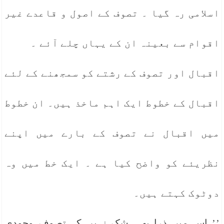
اسلامی رہ گیا ۔ تصوف کے اصول و قاعدے غیر
اقوام سے بعینہ ان کے یہاں چلے آئے ۔
اقبال اور تصوف کے رشتے کو سمجھنے کے لئے
اقبال کے خطوط ایک اہم ماخذ ہیں۔ ان خطوط
میں اقبال نے تصوف کے بارے میں اپنے
نظریئے کو واضح کیا ہے ۔ ایک خط میں وہ
دوٹوک کہتے ہیں۔
’’ اس میں ذرا بھی شک نہیں کہ تصوف وجودی