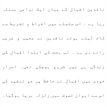
ناقدین اقبال کے یہاں ایک نزاعی مسئلہ
رہا ہے ۔ اس سلسلے میں افراط و تفریط سے
کام لیتے ہوئے ناقدین نے عجیب و غریب
رائے دی ہے ۔ اس بحث کی ابتدا اقبال کی
زندگی ہی میں شروع ہوچکی تھی۔ اسرار
خودی میں اقبال نے حافظ پر جو تنقید کی
اس سے ایوان تصوف میں زلزلہ برپا ہوگیا۔