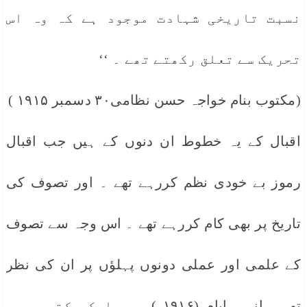
نسبت تاریخی شہادت موجود ہے کہ وہ اس
تحریک سے تعلق رکھتے تھے ۔ ‘‘
(مکتوب بنام خواجہ حسن نظامی۳۰ دسمبر ۱۹۱۵ )
اقبال کے یہ خطوط ان دنوں کے ہیں جب اقبال
رموز بے خودی نظم کررہے تھے ۔ اور تصوف کی
تاریخ پر بھی کام کررہے تھے ۔ اس وجہ سے تصوف
کے علمی اور عملی دونوں پہلؤں پر ان کی نظر
تھی۔ انہی ایام (۱۹۱۶ ) میں ایک مکتوب میں