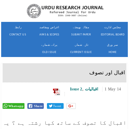
مجلس ادارت
مقالہ بھیجئے
اغراض ومقاصد
رابطہ
CONTACT US
AIMS & SCOPES
SUBMIT PAPER
EDITORIAL BOARD
سر ورق
تازہ شمارہ
پرانے شمارے
OLD ISSUE
CURRENT ISSUE
HOME
اقبال اور تصوف
1 May 14
اقبالیات
,
Issue 2
Whatsapp
Share
Tweet
اقبال کا تصوف کے ساتھ کیا رشتہ ہے ؟ یہ