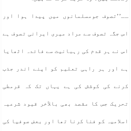
ــ’’تصوف جومسلمانوں میں پیدا ہوا اور
اس جگہ تصوف سے مراد میری ایرانی تصوف ہے
اس نے ہر قدم کی رہبانیت سے فائدہ اٹھایا
ہے اور ہر راہی تعلیم کو اپنے اندر جذب
کرنے کی کوشش کی ہے یہاں تک کہ قرمطی
تحریک جس کا مقصد بھی بالآخر قیود شرعیہ
اسلامیہ کو فنا کرنا تھا اور بعض صوفیا کی