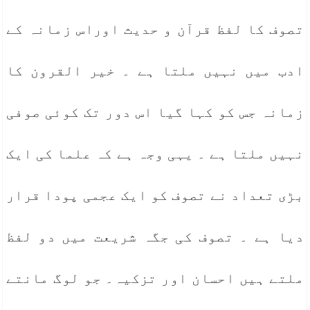
تصوف کا لفظ قرآن و حدیث اوراس زمانہ کے
ادب میں نہیں ملتا ہے ۔ خیر القرون کا
زمانہ جس کو کہا گیا اس دور تک کوئی صوفی
نہیں ملتا ہے ۔ یہی وجہ ہے کہ علما کی ایک
بڑی تعداد نے تصوف کو ایک عجمی پودا قرار
دیا ہے ۔ تصوف کی جگہ شریعت میں دو لفظ
ملتے ہیں احسان اور تزکیہ۔ جو لوگ مانتے