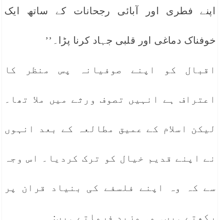
اپنے فطری اور آبائی رجحانات کے ساتھ ایک
خوفناک دماغی اور قلبی جہاد کرنا پڑا۔’’
اقبال کو اپنے صوفیانہ پس منظر کا
اعتراف ہے انہیں تصوف ورثے میں ملا تھا۔
لیکن اسلام کے عمیق مطالعہ کے بعد انہوں
نے اپنے قدیم خیال کو ترک کردیا۔ اس وجہ
سے کہ وہ اپنے فلسفے کی بنیاد قران پر
رکھتے ہیں۔ وہ مزید فرماتے ہیں: