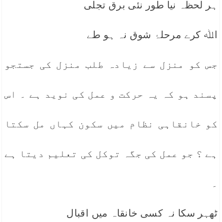
ہر لحظہ نیا طور نئی برق تجلی
اﷲ کرے مرحلۂ شوق نہ ہو طے
جس کو منزل سے زیادہ طلب منزل کی جستجو
پسند ہو کہ یہ حرکت و عمل کی نوید ہے ۔ اس
کو خانقاہی نظام میں سکون کہاں مل سکتا
ہے ؟ جو عمل کی جگہ توکل کی تعلیم دیتا ہے
۔
ٹھہر سکا نہ کسی خانقاہ میں اقبال