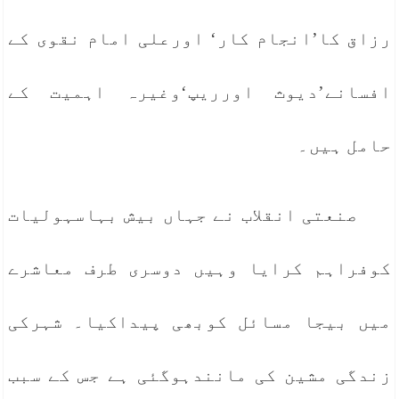
رزاق کا’انجام کار‘ اورعلی امام نقوی کے
افسانے’دیوث اورریپ‘وغیرہ اہمیت کے
حامل ہیں۔
صنعتی انقلاب نے جہاں بیش بہاسہولیات
کوفراہم کرایا وہیں دوسری طرف معاشرے
میں بیجا مسائل کوبھی پیداکیا۔ شہرکی
زندگی مشین کی مانندہوگئی ہے جس کے سبب