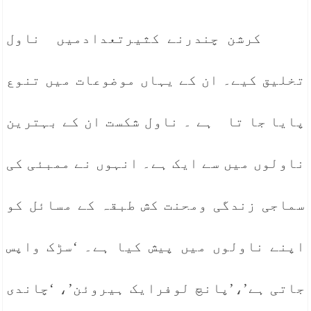
کرشن چندرنے کثیرتعدادمیں ناول
تخلیق کیے۔ ان کے یہاں موضوعات میں تنوع
پایا جا تا ہے ۔ ناول شکست ان کے بہترین
ناولوں میں سے ایک ہے۔ انہوں نے ممبئی کی
سماجی زندگی ومحنت کش طبقہ کے مسائل کو
اپنے ناولوں میں پیش کیا ہے۔ ‘سڑک واپس
جاتی ہے’،’پانچ لوفرایک ہیروئن’، ‘چاندی