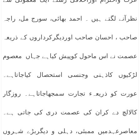
نظرآنے لگتے ہیں ۔ احمد بھائی، سورج مل، راجہ
صاحب ، احسان صاحب اوردیگرکرداروں کے ذریعہ
عصمت نے اس ماحول کوپیش کیاہے جہاں معصوم
لڑکیوں کاذہنی وجنسی استحصال کیاجاتاہے۔
عورت کو ذریعہء تجارت سمجھاجاتاہے۔ روزگار
کالالچ دے کران کی عصمت دری کی جاتی ہے۔
معاصرعہدمیں ممبئی، دہلی و دیگربڑے شہروں