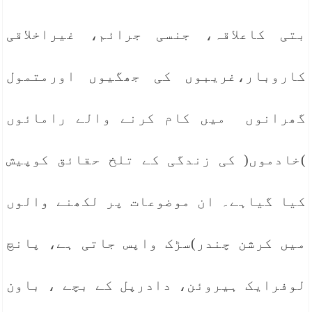
بتی کاعلاقہ، جنسی جرائم، غیراخلاقی
کاروبار،غریبوں کی جھگیوں اورمتمول
گھرانوں میں کام کرنے والے رامائوں
)خادموں( کی زندگی کے تلخ حقائق کوپیش
کیا گیاہے۔ ان موضوعات پر لکھنے والوں
میں کرشن چندر)سڑک واپس جاتی ہے، پانچ
لوفرایک ہیروئن، دادرپل کے بچے ، باون