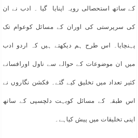
کے ساتھ استحصالی رویہ اپنایا گیا ۔ ادب نے ان
کی سرپرستی کی اوران کے مسائل کوعوام تک
پہنچایا۔ اس طرح ہم دیکھتے ہیں کہ اردو ادب
میں ان موضوعات کے حوالے سے ناول اورافسانے
کثیر تعداد میں تخلیق کیے گئے۔ فکشن نگاروں نے
اس طبقہ کے مسائل کوبہت دلچسپی کے ساتھ
اپنی تخلیقات میں پیش کیاہے۔