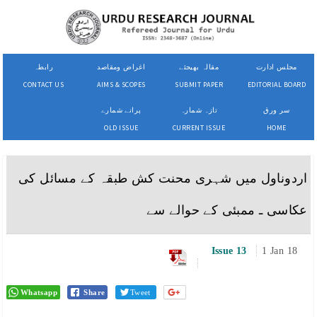
مجلس ادارت
مقالہ بھیجئے
اغراض ومقاصد
رابطہ
CONTACT US
AIMS & SCOPES
SUBMIT PAPER
EDITORIAL BOARD
سر ورق
تازہ شمارہ
پرانے شمارے
OLD ISSUE
CURRENT ISSUE
HOME
اردوناول میں شہری محنت کش طبقہ کے مسائل کی
عکاسی ـ ممبئی کے حوالے سے
Issue 13
1 Jan 18
Whatsapp
Share
Tweet