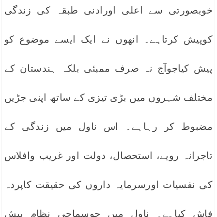
خوبصورتی سے اعلی اورادنی طبقہ کی زندگی
کوپیش کرتاہے۔ انھوں نے ایک ایسے موضوع کو
پیش کیاجوآج نہ صرف ممبئی بلکہ ہندستان کے
مختلف شہروں میں بڑی تیزی کے ساتھ اپنی جڑیں
مضبوط کر رہاہے۔ اس ناول میں زندگی کے
تاجرانہ رویے، استحصال، دولت اور غریب وافلاس
کی نفسیات اورسرمایہ داروں کی حقیقت کاپردہ
فاش کیاہے۔ ناول میں جوسماجی نظام پیش