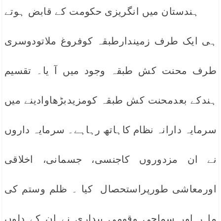
ہندستان میں انگریزی حکومت کے قابض ہوتے
ہی ایک طرف زمیندارطبقہ کوفروغ ملاتودوسری
طرف محنت کش طبقہ وجود میں آ یا۔ تقسیم
ہندکے بعدمحنت کش طبقہ کومزیدبڑھاوادینے میں
سرمایہ دارانہ نظام کاہاتھ رہاہے۔ سرمایہ داروں
نے ان مزدوروں کاجنسی، جسمانی، اخلاقی
اورمعاشی طورپراستحصال کیا ۔ ظلم وستم کی
ما ر اور سماجی وقومی بیداری نے ان کے دلوں