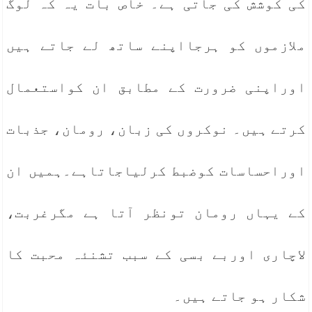
کی کوشش کی جاتی ہے۔ خاص بات یہ کہ لوگ
ملازموں کو ہرجااپنے ساتھ لے جاتے ہیں
اوراپنی ضرورت کے مطابق ان کواستعمال
کرتے ہیں۔ نوکروں کی زبان، رومان، جذبات
اوراحساسات کوضبط کرلیاجاتاہے۔ہمیں ان
کے یہاں رومان تونظر آتا ہے مگرغربت،
لاچاری اوربے بسی کے سبب تشنئہ محبت کا
شکار ہو جاتے ہیں۔