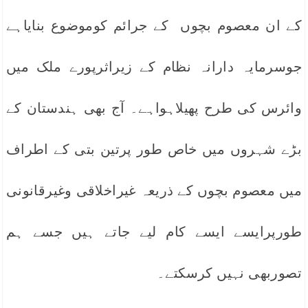
کے ان معصوم بچوں کے جرائم کوموضوع بنایاہے
جوسرمایہ دارانہ نظام کے زیراثرپورے ملک میں
وائرس کی طرح پھیلاہواہے۔ آج بھی ہندستان کے
بڑے شہروں میں خاص طور پرتین بتی کے اطراف
میں معصوم بچوں کے ذریعہ غیراخلاقی وغیرقانونی
طورپرایسے ایسے کام لیے جاتے ہیں جسے ہم
تصوربھی نہیں کرسکتے۔