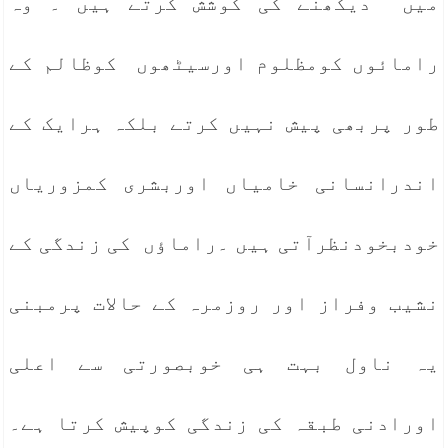
میں دیکھنے کی کوشش کرتے ہیں ۔ وہ
رامائوں کومظلوم اورسیٹھوں کوظالم کے
طور پربھی پیش نہیں کرتے بلکہ ہرایک کے
اندرانسانی خامیاں اوربشری کمزوریاں
خودبخودنظرآتی ہیں ۔راماؤں کی زندگی کے
نشیب وفراز اور روزمرہ کے حالات پرمبنی
یہ ناول بہت ہی خوبصورتی سے اعلی
اورادنی طبقہ کی زندگی کوپیش کرتا ہے۔