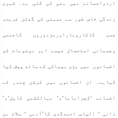
اردوافسانے میں بھی کی گئی ہے۔ شہری
زندگی خاص طور سے ممبئی کی گھٹن غربت،
جسم کاکاروباراورمزدوروں کاجنسی
وجسمانی استحصال جیسے اہم موضوعات کو
افسانوں میں بڑی بیباکی کے ساتھ پیش کیا
گیاہے۔ ان افسانوں میں کرشن چندر کے
افسانے ‘کچرابابا’،’ مہالکشمی کاپل’،’
دانی ‘ الیاس احمدگدی کا’آدمی ‘ سلام بن