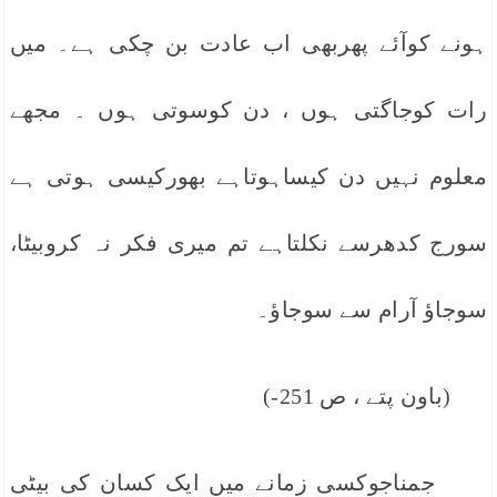
ہونے کوآئے پھربھی اب عادت بن چکی ہے۔ میں
رات کوجاگتی ہوں ، دن کوسوتی ہوں ۔ مجھے
معلوم نہیں دن کیساہوتاہے بھورکیسی ہوتی ہے
سورج کدھرسے نکلتاہے تم میری فکر نہ کروبیٹا،
سوجاؤ آرام سے سوجاؤ۔
(باون پتے ، ص 251-)
جمناجوکسی زمانے میں ایک کسان کی بیٹی