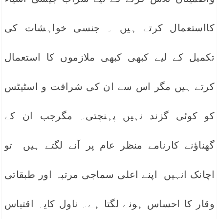
کااستعمال کرتے ہیں ۔ جنسی خواہشات کی
تکمیل کے لیے کبھی کبھی ملازموں کا استعمال
کرتے ہیں مگر اس سے ان کی شرافت و اسٹیٹس
کو کوئی گزند نہیں پہنچتی۔ مگرجب ان کے
گھناؤنے کارنامے منظر عام پر آنے لگتے ہیں تو
اچانک انہیں اپنے اعلی سماجی مرتبہ اور طبقاتی
وقار کا احساس ہونے لگتا ہے۔ ناول کایہ اقتباس