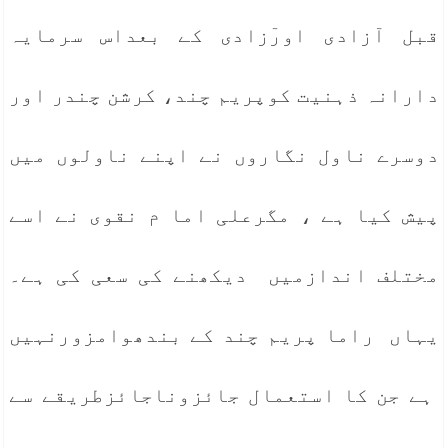
قبل آزادی اورٓزادی کے بعداس سرمایہ
دارانہ ذہنیت کوپریم چند، کرشن چندر اور
دوسرے ناول نگاروں نے اپنے ناولوں میں
پیش کیا ہے ، مگرعلی اما م نقوی نے اسے
مختلف اندازمیں دیکھنے کی سعی کی ہے۔
یہاں راما پریم چند کے بندھوامزورنہیں
ہے جن کا استعمال جائزوناجائزطریقے سے