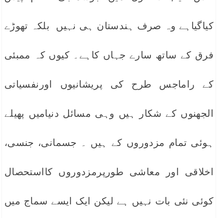
کیاگیاہے وہ صرف ہندستان ہی نہیں بلکہ تھوڑے
فرق کے ساتھ سارے جہاں کاہے۔ کیوں کہ ممبئی
کے راماجس طرح کی پریشانیوں اورنفسیاتی
الجھنوں کے شکار ہیں وہی مسائل دنیامیں پھیلے
ہوئی تمام مزدوروں کے ہیں ۔ جسمانی، جنسی،
اخلاقی اور معاشی طورپرمزدوروں کااستحصال
کوئی نئی بات نہیں ہے لیکن ایک ایسے سماج میں