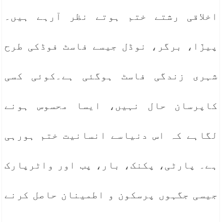
اخلاقی رشتے ختم ہوتے نظر آرہے ہیں۔
پیزّا، برگر، نوڈل جیسے فاسٹ فوڈکی طرح
شہری زندگی فاسٹ ہوگئی ہے۔کوئی کسی
کاپرسان حال نہیں، ایسا محسوس ہونے
لگاہے کہ اس دنیاسے انسانیت ختم ہورہی
ہے۔ پارٹی، پکنک، بار، پب اور واٹرپارک
جیسی جگہوں پرسکون و اطمینان حاصل کرنے