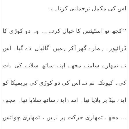
اس کی مکمل ترجمانی کرتاہے:
’’کچھ تو اسٹیٹس کا خیال کرتے … وہ دو کوڑی کا
ڈرائیور۔ ہمارے گھر آکر ہمیں گالیاں دے گیا۔ اس
نے تمھارے سامنے مجھے اپنے ساتھ سلانے کی بات
کی۔ کیونکہ تم نے اس کی دو کوڑی کی پریمیکا کو
اپنے بیڈ پر بلایا تھا۔ اسے اپنے ساتھ سلایا تھا۔ مجھے
… مجھے تمھاری حرکت پر نہیں ، تمھاری چوائس