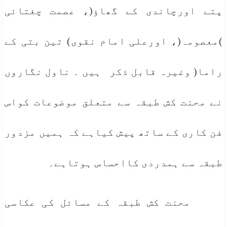
پتے اورچاندی کے گھاؤ(، عصمت چغتائی
)معصومہ(، اورعلی امام نقوی) تین بتی کے
راما( وغیرہ قابل ذکر ہیں ۔ ناول نگاروں
نے محنت کش طبقہ سے متعلق موضوعات کواس
فن کاری کے ساتھ پیش کیاہے کہ ہمیں مزدور
طبقہ سے ہمدردی کااحساس ہوتاہے۔
محنت کش طبقہ کے مسائل کی عکاسی