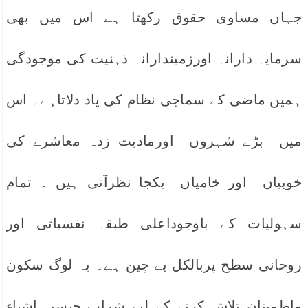
جہاں مساوی حقوق رکھتا ہے اس میں بھی
سرمایہ دارانہ اورزمیندارانہ ذہنیت کی موجودگی
ہمیں ماضی کے سماجی نظام کی یاد دلاتاہے۔ اس
میں بڑے شہروں اورمادیت زدہ معاشرے کی
خوبیاں اور خامیاں یکجا نظرآتی ہیں ۔ تمام
سہولیات کے باوجوداعلی طبقہ نفسیاتی اور
روحانی سطح پربالکل بے چین ہے۔ یہ لوگ سکون
واطمینان تلاش کرنے کے لیے شراب جیسی اشیاء