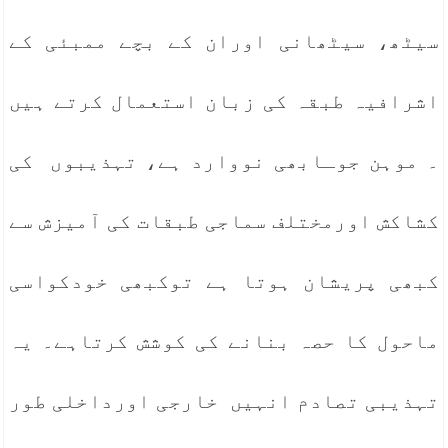
سیٹھ، سیٹھانی اوران کے بچے ممبئی کے
اشرافیہ طبقہ کی زبان استعمال کرتے ہیں
۔ موہن جوـابھی نووارد ہے، تہذیبوں کی
کشاکش اورمختلف سماجی طبقات کی آمیزش سے
کبھی پریشان ہوتا ہے توکبھی خودکواسی
ماحول کا حصہ بنانے کی کوشش کرتاہے۔ یہ
تہذیبی تصادم انہیں خارجی اورداخلی طور