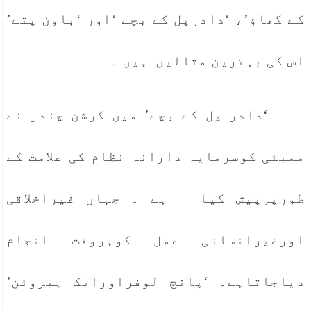
کے گھاؤ’، ‘دادرپل کے بچے ‘اور ‘باون پتے’
اس کی بہترین مثالیں ہیں ۔
‘دادر پل کے بچے’ میں کرشن چندر نے
ممبئی کوسرمایہ دارانہ نظام کی علامت کے
طورپرپیش کیا ہے ۔ جہاں غیراخلاقی
اورغیرانسانی عمل کوہروقت انجام
دیاجاتاہے۔ ‘پانچ لوفراورایک ہیروئن’