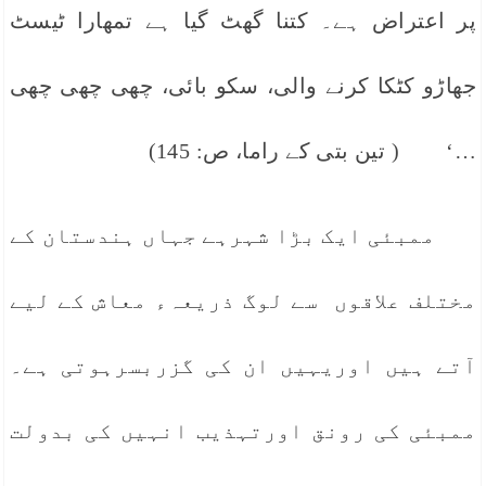
پر اعتراض ہے۔ کتنا گھٹ گیا ہے تمھارا ٹیسٹ
جھاڑو کٹکا کرنے والی، سکو بائی، چھی چھی چھی
…‘ ( تین بتی کے راما، ص: 145)
ممبئی ایک بڑا شہرہے جہاں ہندستان کے
مختلف علاقوں سے لوگ ذریعہء معاش کے لیے
آتے ہیں اوریہیں ان کی گزربسرہوتی ہے۔
ممبئی کی رونق اورتہذیب انہیں کی بدولت