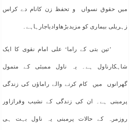
میں حقوق نسواں و تحفظ زن کانام دے کراس
زہریلی بیماری کو مزیدبڑھاوادیاجارہاہے۔
’تین بتی کے راما‘ علی امام نقوی کا ایک
شاہکارناول ہے۔ یہ ناول ممبئی کے متمول
گھرانوں میں کام کرنے والے راماؤں کی زندگی
پرمبنی ہے۔ ان کی زندگی کے نشیب وفرازاور
روزمرہ کے حالات پرمبنی یہ ناول بہت ہی