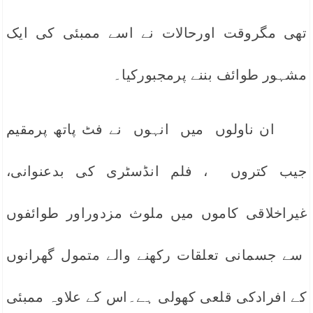
تھی مگروقت اورحالات نے اسے ممبئی کی ایک
مشہور طوائف بننے پرمجبورکیا۔
ان ناولوں میں انہوں نے فٹ پاتھ پرمقیم
جیب کتروں ، فلم انڈسٹری کی بدعنوانی،
غیراخلاقی کاموں میں ملوث مزدوراور طوائفوں
سے جسمانی تعلقات رکھنے والے متمول گھرانوں
کے افرادکی قلعی کھولی ہے۔اس کے علاوہ ممبئی