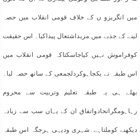
میں انگریزو ں کے خلاف قومی انقلاب میں حصہ
لینے کے جذبے میں مزیداشتعال پیداکیا۔ اس حقیقت
کوفراموش نہیں کیاجاسکتاکہ قومی انقلاب میں
اس طبقہ نے یکجاہوکردلجمعی کے ساتھ حصہ لیا۔
بھلے ہی یہ طبقہ تعلیم وتربیت سے محروم
رہاہومگراتحادواتفاق ان کے یہاں سب سے زیادہ
دیکھنے کوملتاہے۔شہری ودیہی ہرجگہ اس طبقہ