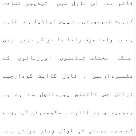
قائم ہے۔ اس ناول میں تہذیبی تصادم
کوبہت خوبصورتی سے پیش کیاگیا ہے۔ ظاہر
ہے یہ راما صرف راما یا نو کر نہیں ہیں
بلکہ مختلف تہذیبوں اورزبانوں کے
علمبردارہیں ۔ ناول کاایک کردارچیت
نرائن جس کاتعلق پوروانچل سے ہے وہ
بھوجپوری بو لتاہے ۔ سکوممبئی کی ہونے
کے سبب بمبئی کی لوکل زبان بولتی ہے۔