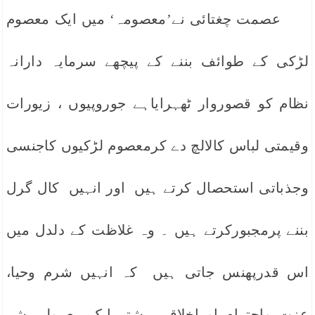
عصمت چغتائی نے’معصومہ‘ میں ایک معصوم
لڑکی کے طوائف بننے کے پیچھے سرمایہ دارانہ
نظام کو قصوروار ٹھہرایاہے جوروپیوں ، زیورات
وقیمتی لباس کالالچ دے کرمعصوم لڑکیوں کاجنسی
وجذباتی استحصال کرتے ہیں اور انہیں کال گرل
بننے پرمجبورکرتے ہیں ۔ وہ غلاظت کے دلدل میں
اس قدرپھنس جاتی ہیں کہ انہیں شرم وحیا،
عزت واحترام اوراخلاقی رشتے ایک معمولی شے