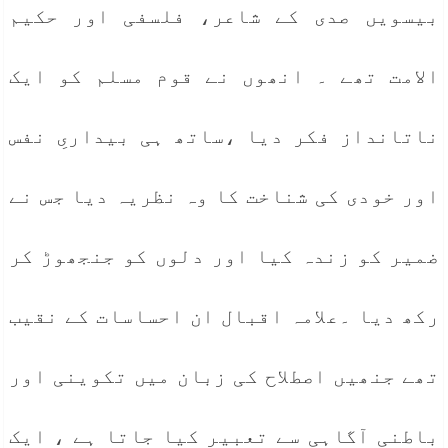
بیسویں صدی کے شاعر، فلسفی اور حکیم
الامت تھے ۔ انھوں نے قوم مسلم کو ایک
ناتانداز فکر دیا ،ساتھ ہی بیداریِ نفس
اور خودی کی شناخت کا وہ نظریہ دیا جس نے
ضمیر کو زندہ کیا اور دلوں کو جنجھوڑ کر
رکھ دیا ۔علامہ اقبال ان احساسات کے نقیب
تھے جنھیں اصطلاح کی زبان میں تکوینی اور
باطنی آگاہی سے تعبیر کیا جاتا ہے ، ایک