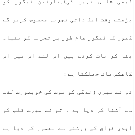
کبھی شادی نہیں کی)۔قارئین ٹیگور کو
پڑھتے وقت ایک ذاتی تجربہ محسوس کریں گے
کیوں کہ ٹیگور عام طور پر تجربہ کو بنیاد
بنا کر بات کرتے ہیں اس لئے اس میں اس
کاعکس صاف جھلکتا ہے :
تم نے میری زندگی کو موت کی خوبصورت لذت
سے آشنا کر دیا ہے ۔ تم نے میرے قلب کو
ابدی فراق کی روشنی سے معمور کر دیا ہے