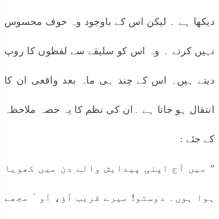
دیکھا ہے ۔ لیکن اس کے باوجود وہ خوف محسوس
نہیں کرتے ۔ وہ اس کو سلیقے سے لفظوں کا روپ
دیتے ہیں۔ اس کے چند ہی ماہ بعد واقعی ان کا
انتقال ہو جاتا ہے ۔ان کی نظم کا یہ حصہ ملاحظہ
کے جئے :
” میں آج اپنی پیدایش والے دن میں کھویا
ہوا ہوں۔ دوستو! میرے قریب آؤ، آو ٔ مجھے