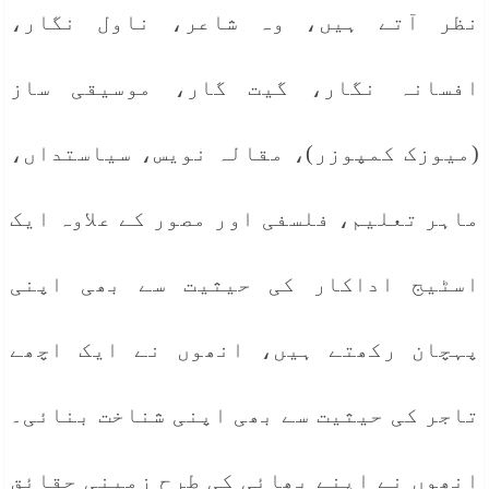
نظر آتے ہیں، وہ شاعر، ناول نگار،
افسانہ نگار، گیت گار، موسیقی ساز
(میوزک کمپوزر)، مقالہ نویس، سیاستداں،
ماہر تعلیم، فلسفی اور مصور کے علاوہ ایک
اسٹیج اداکار کی حیثیت سے بھی اپنی
پہچان رکھتے ہیں، انھوں نے ایک اچھے
تاجر کی حیثیت سے بھی اپنی شناخت بنائی۔
انھوں نے اپنے بھائی کی طرح زمینی حقائق