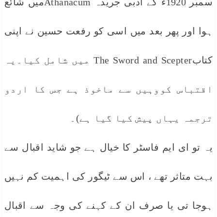
سمبر 1920ء کے ادبی جریدہ Athanacumمیں شائع
ہوا اور پھر بعد میں اسی کو رفعت حسین نے اپنی
کتابThe Sword and Scepter میں شامل کیا۔یہ
اقتباس کووہیں سے ماخوذ ہے جس کا اردو
ترجمہ یہاں پیش کیا گیا ہے)۔
یہ تو ای ایم فاسٹر کا خیال ہے جو شاید اقبال سے
بہت متاثر تھے ، اس سے ٹیگور کی اہمیت کم نہیں
ہوجا تی یا صرف ان کے کہنے کی وجہ سے اقبال