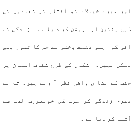
اور میرے خیالات کو آفتاب کی شعاعوں کی
طرح رنگین اور روشن کر د یا ہے ۔ زندگی کے
افق کو ایسی عظمت بخشی ہے جس کا تصور بھی
ممکن نہیں۔ اشکوں کی طرح شفاف آسمان پر
جنت کے نشا ں واضح نظر آ رہے ہیں۔ تم نے
میری زندگی کو موت کی خوبصورت لذت سے
آشنا کر دیا ہے ۔