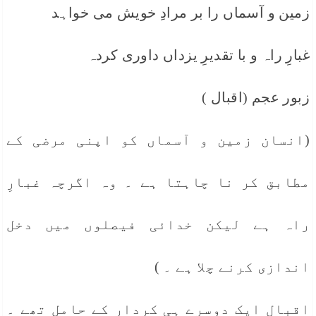
زمین و آسماں را بر مرادِ خویش می خواہد
غبارِ راہ و با تقدیرِ یزداں داوری کردہ
زبور عجم (اقبال )
(انسان زمین و آسماں کو اپنی مرضی کے
مطابق کر نا چاہتا ہے ۔ وہ اگرچہ غبارِ
راہ ہے لیکن خدائی فیصلوں میں دخل
اندازی کرنے چلا ہے ۔ )
اقبال ایک دوسرے ہی کردار کے حامل تھے ۔