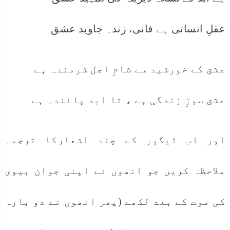
عقلِ انسانی ہے فانی، زندہ جاوید عشق
عشق کے خورشید سے شامِ اجل شرمندہ ہے
عشق سوزِ زندگی ہے ، تا ابد پائندہ ہے
اور اب ٹیگور کے چند اشعارکا ترجمہ
ملاحظہ کریں جو انھوں نے اپنی جوان بیوی
کی موت کے بعد لکھے (پھر انھوں نے دو بارہ