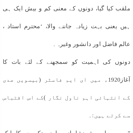
ملقب کیا گیا، دونوں کے معنی کم و بیش ایک ہی
ہیں یعنی بہت زیادہ جاننے والا، ‘محترم استاد ،
عالم فاضل اور دانشور وغیرہ۔
دونوں کی اہمیت کو سمجھنے کے لئے بات کا
آغاز1920ء میں ای ایم فاسٹر (بیسویں صدی
کے انتہائی اہم ناول نگار )کے اس اقتباس
سے کرتے ہیں:۔