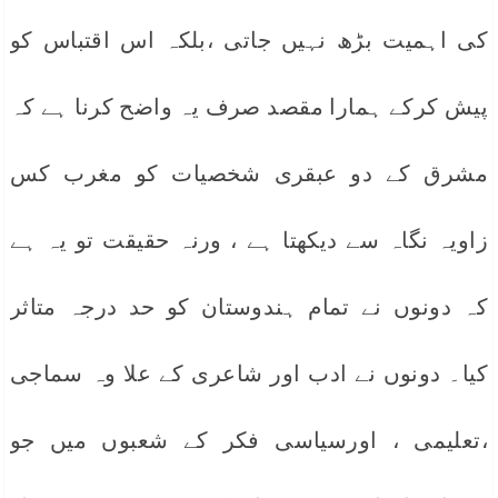
کی اہمیت بڑھ نہیں جاتی ،بلکہ اس اقتباس کو
پیش کرکے ہمارا مقصد صرف یہ واضح کرنا ہے کہ
مشرق کے دو عبقری شخصیات کو مغرب کس
زاویہ نگاہ سے دیکھتا ہے ، ورنہ حقیقت تو یہ ہے
کہ دونوں نے تمام ہندوستان کو حد درجہ متاثر
کیا۔ دونوں نے ادب اور شاعری کے علا وہ سماجی
،تعلیمی ، اورسیاسی فکر کے شعبوں میں جو