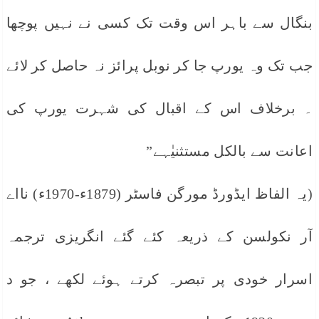
بنگال سے باہر اس وقت تک کسی نے نہیں پوچھا
جب تک وہ یورپ جا کر نوبل پرائز نہ حاصل کر لائے
۔ برخلاف اس کے اقبال کی شہرت یورپ کی
اعانت سے بالکل مستثنیٰہے”
(یہ الفاظ ایڈورڈ مورگن فاسٹر (1879ء-1970ء) نااے
آر نکولسن کے ذریعہ کئے گئے انگریزی ترجمہ
اسرار خودی پر تبصرہ کرتے ہوئے لکھے ، جو د