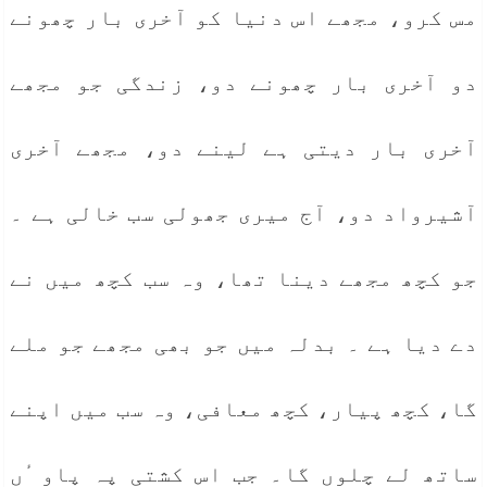
مس کرو، مجھے اس دنیا کو آخری بار چھونے
دو آخری بار چھونے دو، زندگی جو مجھے
آخری بار دیتی ہے لینے دو، مجھے آخری
آشیرواد دو، آج میری جھولی سب خالی ہے ۔
جو کچھ مجھے دینا تھا، وہ سب کچھ میں نے
دے دیا ہے ۔ بدلہ میں جو بھی مجھے جو ملے
گا، کچھ پیار، کچھ معافی، وہ سب میں اپنے
ساتھ لے چلوں گا۔ جب اس کشتی پہ پاو ٔں