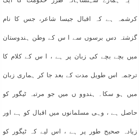
” یہ ہمارے شہنشاہانہ طرز حکومت کا ایک
کرشمہ ہے کہ اقبال جیسا شاعر، جس کا نام
گزشتہ دس برسوں سے ا س کے وطن ہندوستان
میں بچے بچے کی زبان پر ہے ، ا س کے کلام کا
ترجمہ اس طویل مدت کے بعد جا کر ہماری زبان
میں ہو سکا۔ ہندوو ں میں جو مرتبہ ٹیگور کو
حاصل ہے ، وہی مسلمانوں میں اقبال کو ہے اور
زیادہ صحیح طور پر ہے ، اس لیے کہ ٹیگور کو