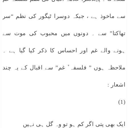
سے ماخوذ ہے ، جبکہ دوسرا ٹیگور کی نظم “سر
تھاکتا” سے ۔ دونوں میں محبوب کی موت سے
ہونے والے غم اور احساس کا ذکر کیا گیا ہے ۔
ملاحظہ ہوں ” فلسفہ ٔ غم” سے اقبال کے یہ چند
اشعار :
(1)
ایک بھی پتی اگر کم ہو تو وہ گل ہی نہیں