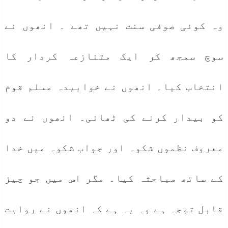
وہ کوئی صوفی سنت نہیں تھے ۔ انھوں نے
سوچ سمجھ کر ایک متنازعہ کردار کا
انتخاب کیا۔ انھوں نے خوابیدہ مسلم قوم
کو بیدار کرنے کی ٹھانی۔ انھوں نے دو
معروف نظموں شکوہ اور جواب شکوہ میں خدا
کے ساتھ مباحثہ کیا۔ مگر اس میں جو چیز
قابل توجہ ہے وہ یہ ہے کہ انھوں نے روایت