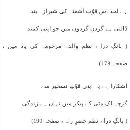
ہے لحد اس قوّتِ آشفتہ کی شیرازہ بند
ڈالتی ہے گردنِ گردوں میں جو اپنی کمند
( بانگِ درا ، نظم والدہ مرحومہ کی یاد میں ،
صفحہ 178)
آشکارا ہے یہ اپنی قوّتِ تسخیر سے
گرچہ اک مٹی کے پیکر میں نہاں ہے زندگی
( بانگِ درا ، نظم خضرِ راہ ، صفحہ 199)