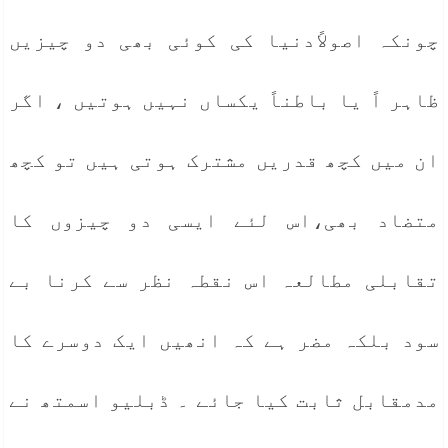
چونکہ اصولاًدنیا کی کوئی بھی دو چیزیں
ظاہر اً یا باطناً یکساں نہیں ہوتیں ، اگر
ان میں کچھ قدریں مشترک ہوتی ہیں تو کچھ
متضاد بھی،اس لئے ایسی دو چیزوں کا
تقابلی مطالعہ اس نقطہ نظر سے کرنا بے
سود بلکہ مضر ہے کہ انھیں ایک دوسرے کا
مدمقابل ثابت کیا جائے ۔ ڈبلیو اسمتھ نے