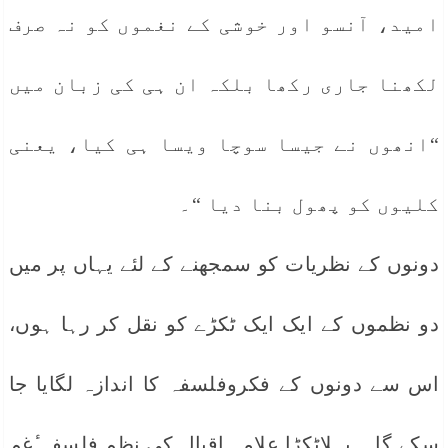
امید، آنسو اور خوشی کے نغموں کو نہ صرف
لکھنا جاری رکھا بلکہ ان ہی کی زبان میں
“انھوں نے جیسا سوچا ویسا ہی کیا، یعنی
کلیوں کو پھول بنا دیا “۔
دونوں کے نظریات کو سمجھنے کے لئے یہاں پر میں
دو نظموں کے ایک ایک ٹکڑے کو نقل کر رہا ہوں،
اس سے دونوں کے فکروفلسفہ کا اندازہ لگایا جا
سکے گا ۔ پہلاٹکڑا علامہ اقبال کی نظم فلسفہ ٔغم