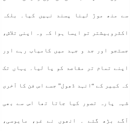
سے منھ موڑ لینا پسند نہیں کیا۔ بلکہ
اکثروبیشتر تو ایسا ہوا کہ وہ اپنی تلاش،
جستجو اور جد و جہد میں کامیاب رہے اور
اپنے تمام تر مقاصد کو پا لیا۔ یہاں تک
کہ کبیر کے “انہد ڈھول” جسے اس فن کا آخری
شہہ پارہ تصور کیا جاتا تھا اس سے بھی
آگے بڑھ گئے ۔ انھوں نے غم، مایوسی،