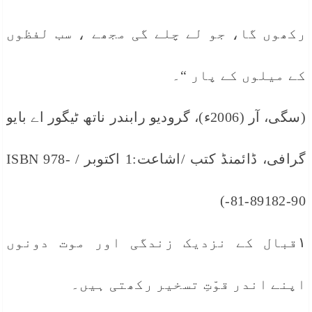
رکھوں گا، جو لے چلے گی مجھے ، سب لفظوں
کے میلوں کے پار “۔
(سگی، آر (2006ء)، گرودیو رابندر ناتھ ٹیگور اے بایو
گرافی، ڈائمنڈ کتب /اشاعت:1 اکتوبر / ISBN 978-
81-89182-90-)
۱قبال کے نزدیک زندگی اور موت دونوں
اپنے اندر قوّتِ تسخیر رکھتی ہیں۔