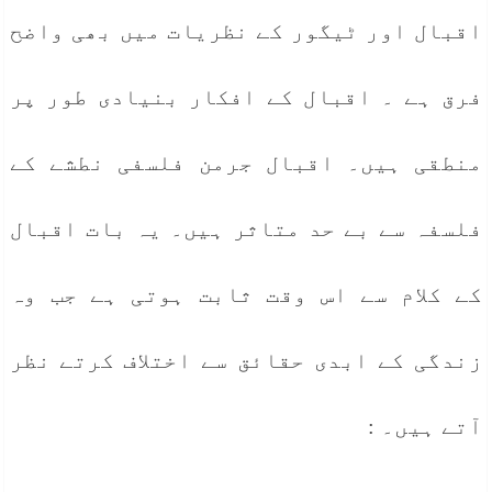
اقبال اور ٹیگور کے نظریات میں بھی واضح
فرق ہے ۔ اقبال کے افکار بنیادی طور پر
منطقی ہیں۔ اقبال جرمن فلسفی نطشے کے
فلسفہ سے بے حد متاثر ہیں۔ یہ بات اقبال
کے کلام سے اس وقت ثابت ہوتی ہے جب وہ
زندگی کے ابدی حقائق سے اختلاف کرتے نظر
آتے ہیں۔ :