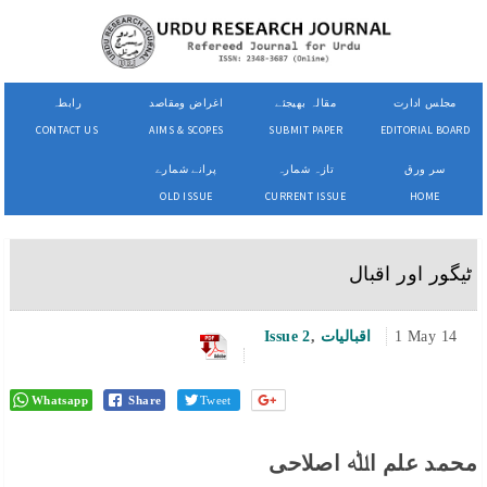
مجلس ادارت
مقالہ بھیجئے
اغراض ومقاصد
رابطہ
CONTACT US
AIMS & SCOPES
SUBMIT PAPER
EDITORIAL BOARD
سر ورق
تازہ شمارہ
پرانے شمارے
OLD ISSUE
CURRENT ISSUE
HOME
ٹیگور اور اقبال
1 May 14
اقبالیات
,
Issue 2
Whatsapp
Share
Tweet
محمد علم اﷲ اصلاحی