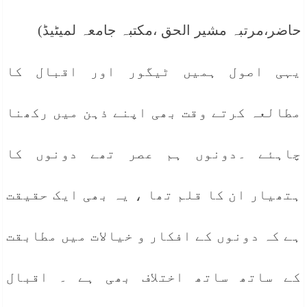
حاضر،مرتبہ مشیر الحق ،مکتبہ جامعہ لمیٹیڈ)
یہی اصول ہمیں ٹیگور اور اقبال کا
مطالعہ کرتے وقت بھی اپنے ذہن میں رکھنا
چاہئے ۔دونوں ہم عصر تھے دونوں کا
ہتھیار ان کا قلم تھا ، یہ بھی ایک حقیقت
ہے کہ دونوں کے افکار و خیالات میں مطابقت
کے ساتھ ساتھ اختلاف بھی ہے ۔ اقبال