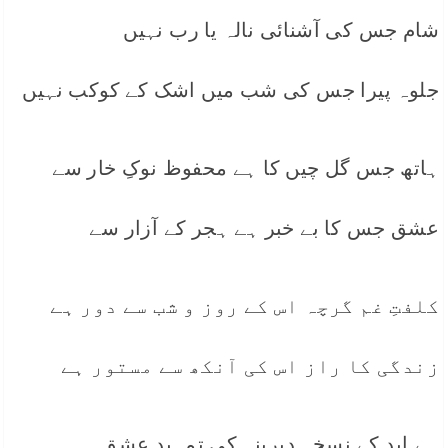
شام جس کی آشنائی نالہ یا رب نہیں
جلوہ پیرا جس کی شب میں اشک کے کوکب نہیں
ہاتھ جس گل چیں کا ہے محفوظ نوکِ خار سے
عشق جس کا بے خبر ہے ہجر کے آزار سے
کلفتِ غم گرچہ اس کے روز و شب سے دور ہے
زندگی کا راز اس کی آنکھ سے مستور ہے
ہے ابد کے نسخہ دیرینہ کی تمہید عشق