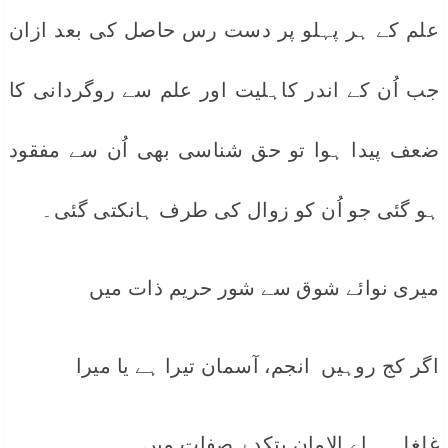
علم کے ہر پہلو پر دست رس حاصل کی بعد ازان
جب اُن کے اندر کاہلیت اور علم سے روگردانی کا
ضعف پیدا ہوا تو حق شناسی بھی اُن سے مفقود
ہو گئی جو اُن کو زوال کی طرف ہانکتی گئی۔
میری نوائے شوق سے شور حریم ذات میں
اگر کج روہیں انجم، آسمان تیرا ہے یا میرا
غلغلہ ہاے الامان بتکدۂ صفات میں