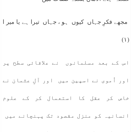
مجھے فکرِ جہاں کیوں ہو ، جہاں تیرا ہے یا میر ا
(١)
اس کے بعد مسلمانوں نے علاقائی سطح پر
اور اُموی نے اسپین میں اور آلِ عثمان نے
خاص کر عقل کا استعمال کر کے علوم
انسانیہ کو منزل مقصود تک پہنچانے میں