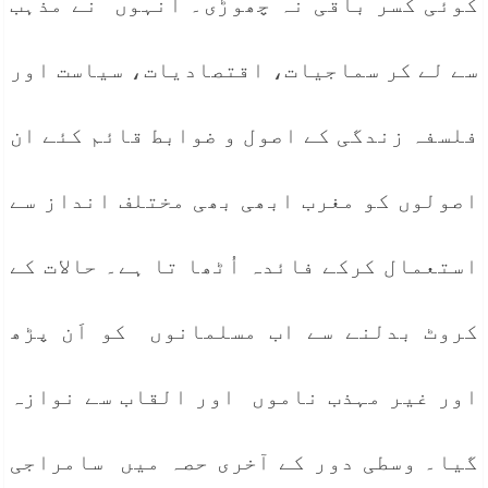
کوئی کسر باقی نہ چھوڑی۔ انہوں نے مذہب
سے لے کر سماجیات، اقتصادیات، سیاست اور
فلسفہ زندگی کے اصول و ضوابط قائم کئے ان
اصولوں کو مغرب ابھی بھی مختلف انداز سے
استعمال کرکے فائدہ اُٹھا تا ہے۔ حالات کے
کروٹ بدلنے سے اب مسلمانوں کو اَن پڑھ
اور غیر مہذب ناموں اور القاب سے نوازہ
گیا۔ وسطی دور کے آخری حصہ میں سامراجی