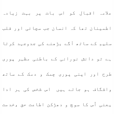
علامہ اقبال کو اس بات پر بہت زیادہ
اطمینان تھا کہ انسان جب سچائی اور قلب
سلیم کے ساتھ آگے بڑھنے کی جدوجہد کرتا
ہے تو دانش نورانی کے باطنی مظہر پوری
طرح اور اپنی پوری چمک و دمک کے ساتھ
واشگاف ہو جاتے ہیں اس شخص کی ہر ادا
یعنی اُس کا سوچ و دھڑکن اطاعت حق ،خدمت