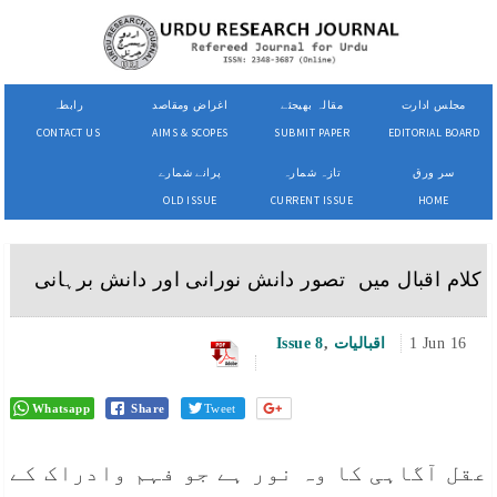
مجلس ادارت
مقالہ بھیجئے
اغراض ومقاصد
رابطہ
CONTACT US
AIMS & SCOPES
SUBMIT PAPER
EDITORIAL BOARD
سر ورق
تازہ شمارہ
پرانے شمارے
OLD ISSUE
CURRENT ISSUE
HOME
کلام اقبال میں تصور دانش نورانی اور دانش برہانی
1 Jun 16
اقبالیات
,
Issue 8
Whatsapp
Share
Tweet
عقل آگاہی کا وہ نور ہے جو فہم وادراک کے