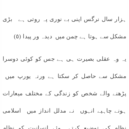
ہزار سال نرگس اپنی بے نوری پہ روتی ہے بڑی
مشکل سے ہوتا ہے چمن میں دیدہ ور پیدا (٥)
یہ وہ عقلی بصیرت ہی ہے جس کو کوئی دوسرا
مشکل سے حاصل کر سکتا ہے ورنہ یورپ میں
پڑھنے والے شخص کو زندگی کے مختلف میعارات
ہونے چاہیے انہوں نے مدلل انداز میں اسلامی
نظام کی توضیع کرتے ہوئے انسانیت کو نظام