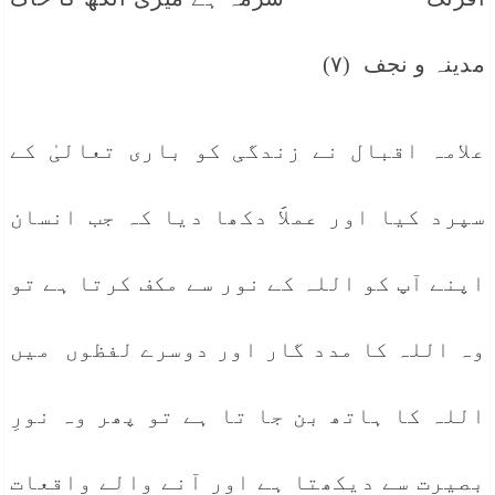
مدینہ و نجف (٧)
علامہ اقبال نے زندگی کو باری تعالیٰ کے
سپرد کیا اور عملاََ دکھا دیا کہ جب انسان
اپنے آپ کو اللہ کے نور سے مکف کرتا ہے تو
وہ اللہ کا مدد گار اور دوسرے لفظوں میں
اللہ کا ہاتھ بن جا تا ہے تو پھر وہ نورِ
بصیرت سے دیکھتا ہے اور آنے والے واقعات