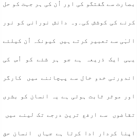
بصارت سے گفتگو کی اور اُن کی ہر جہت کو حل
کرنے کی کوشش کی۔وہ دانش نورانی کو نور
الہٰی سے تعبیر کرتے ہیں کیونکہ اُن کیلئے
یہی ایک ذریعہ ہے جو ہر شئے کو اُس کی
اندورنی خدو خال سے پہچاننے میں کارگر
اور موثر ثابت ہوتی ہے یہ انسان کو بشری
تقاضوں سے ارفع ترین درجے تک لینے میں
اپنا کردار ادا کرتا ہے جہاں انسان حق