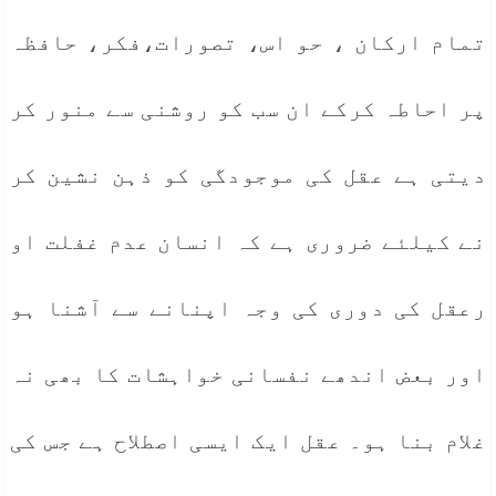
تمام ارکان ، حو اس، تصورات،فکر، حافظہ
پر احاطہ کرکے ان سب کو روشنی سے منور کر
دیتی ہے عقل کی موجودگی کو ذہن نشین کر
نے کیلئے ضروری ہے کہ انسان عدم غفلت او
رعقل کی دوری کی وجہ اپنانے سے آشنا ہو
اور بعض اندھے نفسانی خواہشات کا بھی نہ
غلام بنا ہو۔ عقل ایک ایسی اصطلاح ہے جس کی