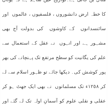
کا خطہ ارض دانشوروں ، فلسفیوں ، عالموں اور
سائنسدانوں کے کاوشوں کی بدولت آج بھی
مشہور ہے اور انہوں نے عقل کے استعمال سے
علم کی یگانیت کو سطح مرتفع تک پہنچانے کی بھر
پور کوشش کی۔ دیکھا جائے تو ظہور اسلام سے لے
کر ١٢٥٨ء تک مسلمانوں نے بھی ایک جھٹ ہو کر
عقلی و نقلی علوم کو آسمانِ اولہ تک لے گئے اور