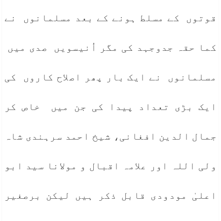
قوتوں کے مسلط ہونے کے بعد مسلمانوں نے
کما حقہ جدوجہد کی مگر اُنیسویں صدی میں
مسلمانوں نے ایک بار پھر اصلاح کاروں کی
ایک بڑی تعداد پیدا کی جن میں خاص کر
جمال الدین افغانی، شیخ احمد سرہندی شاہ
ولی اللہ اور علامہ اقبال و مولانا سید ابو
اعلیٰ مودودی قابل ذکر ہیں لیکن برصغیر