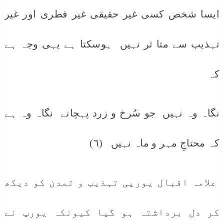
ایسا شخص کسی غیر حقیقی غیر فطری اور غیر
تہذیب سے متا ثر نہیں ہوسکتا ہے یہی وجہ ہے
کہ
نگاہ وہ نہیں جو سُرخ و زرد پہچانے نگاہ وہ ہے
کہ محتاجِ مہر و ماہ نہیں (٦)
علامہ اقبال یورپی تہذیب و تمدن کو دیکھ
کر دل برداشتہ ہو گیا کیونکہ یورپ نے