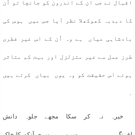
اقبال نے جب ان کے اندرون کو جانچا تو اُن
کا دبدبہ کھوکھلا نظر آیا جس میں ہوس کی
بادشاہی عیاں ہے وہ اُن کے اس غیر فطری
طرز عمل سے غیر متزلزل اور بہت کم متاثر
ہوئے اس حقیقت کو وہ یوں بیاں کرتے ہیں
۔
خیرہ نہ کر سکا مجھے جلوہ دانش
افرنگ سرمہ ہے میری آنکھ کا خاک