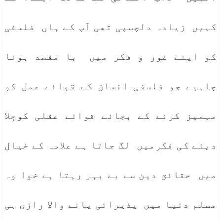
کہیں زیادہ دلچسپی تھی آپ کے ہاں فلسفی
کو اپنے غور و فکر میں با مقصد ہونا
چاہیے جو فلسفی انسان کے قوائے عمل کو
مہمیز کرنے کے بجائے قوائے عقلی کوجِلا
دینے کی فکرمیں لگ جاتا ہے علامہ کے خیال
میں حقائق دین سے بے بہر رہتا ہے خوا وہ
مسلم دنیا میں پذیرائی پانے والا رازی ہی