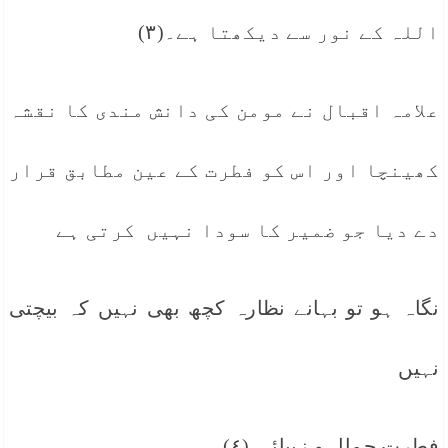
اللہ کے نور سے دیکھتا ہے۔(٣)
علامہ اقبال نے مومن کی دانش مندی کا نقشہ
کھینچا اور اس کو فطرت کے عین مطابق قرار
دے دیا جو ضمیر کا سودا نہیں کرتی ہے
نگاہ ہو تو بہانے نظارہ کچھ بھی نہیں کہ بیچتی
نہیں
فطرت جمال و زیبائی (٤)