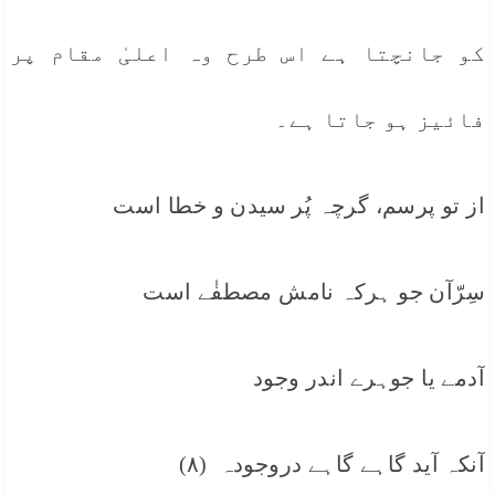
کو جانچتا ہے اس طرح وہ اعلیٰ مقام پر
فائیز ہو جاتا ہے۔
از تو پرسم، گرچہ پُر سیدن و خطا است
سِرّآن جو ہرکہ نامش مصطفٰے است
آدمے یا جوہرے اندر وجود
آنکہ آید گاہے گاہے دروجودہ (٨)