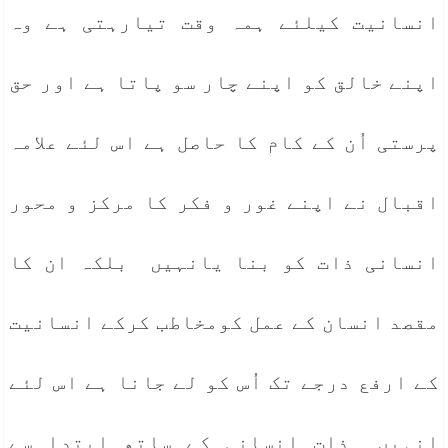
انسانیت کیلئے ہمہ وقت تیارہتی ہے وہ
اپنے خالق کو اپنے چار سو پاتا ہے اور حق
پرستی اُن کے کام کا حاصل ہے اس لئے علامہ
اقبال نے اپنے غور و فکر کا مرکز و محور
انسانی ذات کو بنا یانہیں بلکہ ان کا
مقصد انسان کے عمل کومخاطب کرکے انسانیت
کے ارفع درجے تک اُس کو لے جانا ہے اس لئے
انہیں ذاتِ انسانی کے ساتھ ابتدا سے