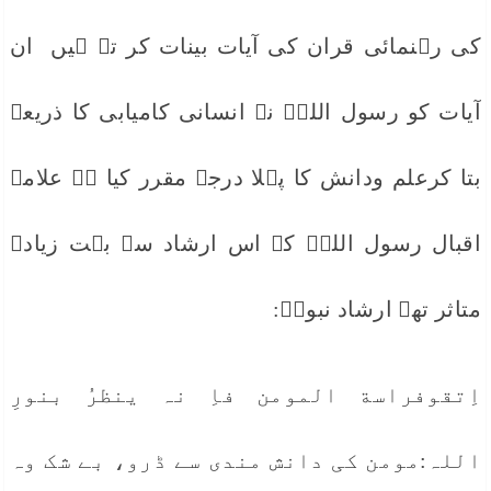
کی رہنمائی قران کی آیات بینات کر تے ہیں ان
آیات کو رسول اللہۖ نے انسانی کامیابی کا ذریعہ
بتا کرعلم ودانش کا پہلا درجہ مقرر کیا ہے علامہ
اقبال رسول اللہۖ کے اس ارشاد سے بہت زیادہ
متاثر تھے ارشاد نبویۖ:
اِتقوفراسة المومن فاِ نہ ینظرُ بنورِ
اللہ:مومن کی دانش مندی سے ڈرو، بے شک وہ