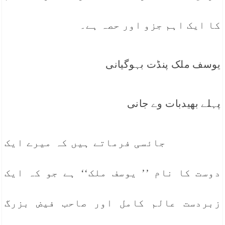
کا ایک اہم جزو اور حصہ ہے۔
یوسف ملک پنڈت بہوگیانی
پہلے بھیدبات وے جانی
جائسی فرماتے ہیں کہ میرے ایک
دوست کا نام ’’ یوسف ملک‘‘ ہے جو کہ ایک
زبردست عالم کامل اور صاحب فیض بزرگ