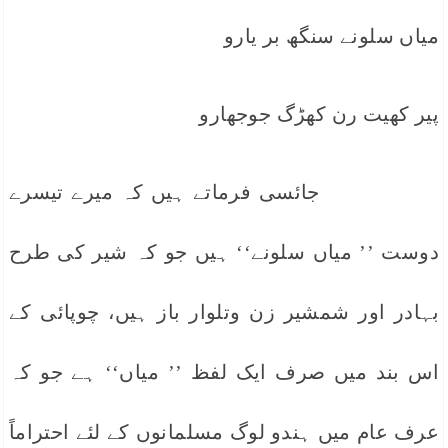
میاں سلونے سنگھ بر یارو
پیر کھیت رن کھڑگ جوجھارو
جائسی فرماتے ہیں کہ میرے تیسرے
دوست ’’ میاں سلونے‘‘ ہیں جو کہ شیر کی طرح
بہادر اور شمشیر زن وتلوار باز ہیں، چوپائی کے
اس بند میں صرف ایک لفظ ’’ میاں‘‘ ہے جو کہ
عرف عام میں ہندو لوگ مسلمانوں کے لئے احتراماً