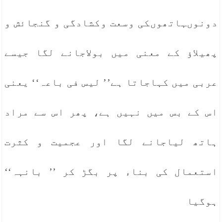
دونوںہاتھوںکی وسعت وکشادگی و گنجائش و
پھیلاؤ کے معنی میں بولاجانے لگا جیسے
عربی میں کہاجاتا ہے’’ لیس فی باعہ‘‘ یعنی
اس کے بس میں نہیں ہے، پھر اس سے مراد
ہاتھ لیاجانے لگا اور عجمیت و کثرت
استعمال کی بناء پر بگڑ کر ’’ بانہہ‘‘
ہوگیا