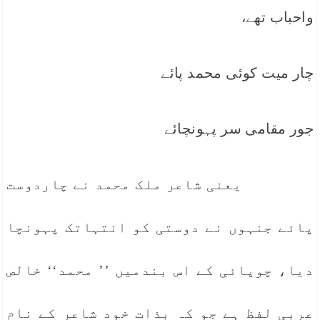
واحباب تھے،
چار میت کوئی محمد پائے
جور مقامی سر پہونچائے
یعنی شاعر ملک محمد نے چاردوست
پائے جنہوں نے دوستی کو انتہاتک پہونچا
دیا، چوپائی کے اس بندمیں ’’ محمد‘‘ خالص
عربی لفظ ہے جو کہ بذات خود شاعر کے نام