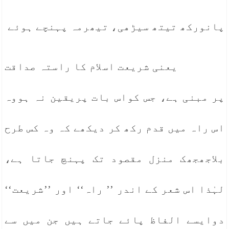
پانورکھ تیتھ سیڑھی، تیھرمہ پہنچے ہوئے
یعنی شریعت اسلام کا راستہ صداقت
پر مبنی ہے، جس کواس بات پریقین نہ ہووہ
اس راہ میں قدم رکھ کر دیکھے کہ وہ کس طرح
بلاجھجھک منزل مقصود تک پہنچ جاتا ہے،
لہٰذا اس شعر کے اندر ’’ راہ‘‘ اور ’’شریعت‘‘
دوایسے الفاظ پائے جاتے ہیں جن میں سے