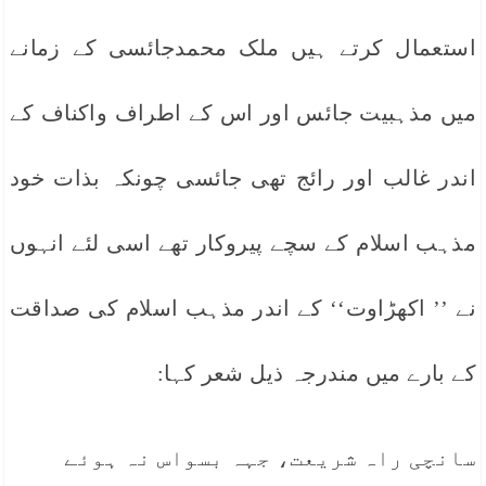
استعمال کرتے ہیں ملک محمدجائسی کے زمانے
میں مذہبیت جائس اور اس کے اطراف واکناف کے
اندر غالب اور رائج تھی جائسی چونکہ بذات خود
مذہب اسلام کے سچے پیروکار تھے اسی لئے انہوں
نے ’’ اکھڑاوت‘‘ کے اندر مذہب اسلام کی صداقت
کے بارے میں مندرجہ ذیل شعر کہا:
سانچی راہ شریعت، جہہ بسواس نہ ہوئے