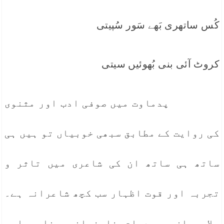
کُس ساتھری بَھے سَور سُپیتی
کروٹ آئی بنی بُھوئیں سیتی
پدماوت میں صوفی ادب اور مثنوی
کی روایت کے مطابق سبھی خوبیاں تو ہیں ہی
ساتھ ہی ساتھ ان کی شاعری میں تاثر و
تجربہ اور قوت اظہار سب کچھ شاعرانہ ہے۔
علاوہ ازیں پدمات فلسفیانہ عناصر اور