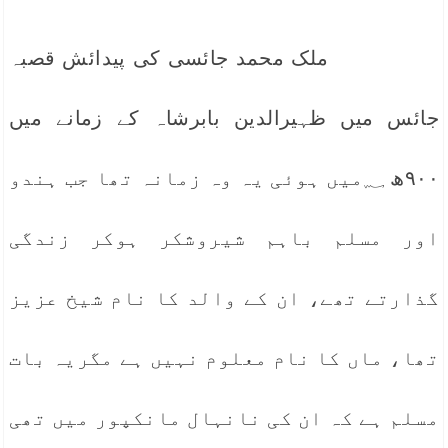
ملک محمد جائسی کی پیدائش قصبہ
جائس میں ظہیرالدین بابرشاہ کے زمانے میں
۹۰۰ھ ؁میں ہوئی یہ وہ زمانہ تھا جب ہندو
اور مسلم باہم شیروشکر ہوکر زندگی
گذارتے تھے، ان کے والد کا نام شیخ عزیز
تھا، ماں کا نام معلوم نہیں ہے مگریہ بات
مسلم ہے کہ ان کی نانہال مانکپور میں تھی