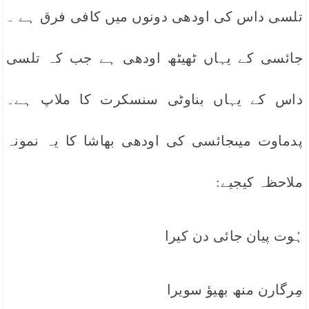
تلسی داس کی اودھی دونوں میں کافی فرق ہے ۔
جائسی کے یہاں ٹھیٹھ اودھی ہے جب کہ تلسی
داس کے یہاں بناوٹی سنسکرت کا ملاپ ہے۔
پدماوت میںجائسی کی اودھی بھاشا کا یہ نمونہ
ملاحظہ کیجیے:
ہُوت پیان جائی دن کیرا
مِرگارن منھ بھیؤ سویرا