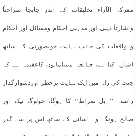
معرکۃ الآراء تخلیقات کے اندر جابجا صراحتاً
واشارتاً دینی اور مذہبی احکام ومسائل اور احکام
و واقعات کی جانب نہایت خوبصورتی کے ساتھ
اشارہ کیا ہے، چنانچہ مسلمانوں کاعقیدہ ہے کہ
جنت کی راہ میں ایک نہایت پرخطر اوردشوارگذار
راستہ ’’ پل صراط‘‘ کا ہوگا، جولوگ نیک اور
صالح ہونگے وہ آسانی کے ساتھ اس پر سے گذر