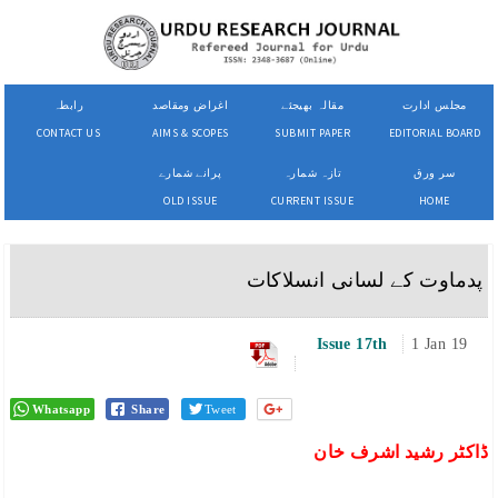
مجلس ادارت
مقالہ بھیجئے
اغراض ومقاصد
رابطہ
CONTACT US
AIMS & SCOPES
SUBMIT PAPER
EDITORIAL BOARD
سر ورق
تازہ شمارہ
پرانے شمارے
OLD ISSUE
CURRENT ISSUE
HOME
پدماوت کے لسانی انسلاکات
Issue 17th
1 Jan 19
Whatsapp
Share
Tweet
ڈاکٹر رشید اشرف خان