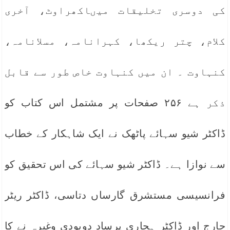
کی دوسری تخلیقات میںاکھراوٹ، آخری
کلام، چتر ریکھا، کہرانامہ، مسلانامہ،
کنہاوت ۔ ان میں کنہاوت خاص طور سے قابل
ذکر ہے ۲۵۶ صفحات پر مشتمل اس کتاب کو
ڈاکٹر شیو سہائے پاٹھک نے ایک شاہکار کے خطاب
سے نوازا ہے۔ ڈاکٹر شیو سہائے کی اس تحقیق کو
فرانسیسی مستشرق گارساں دتاسی، ڈاکٹر ریٹر
جارج اور ڈاکٹر ہجاری پرساد دویودی وغیرہ نے کا