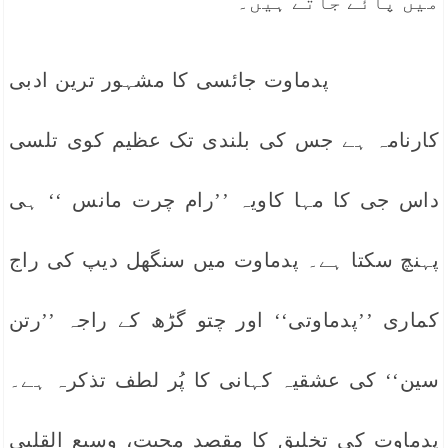
میں پائے جاتے ہیں۔
پدماوت جائسی کا مشہور ترین ادبی
کارنامہ ہے جس کی بلندی تک عظیم کوی تلسی
داس جی کا مہا کاویہ ’’رام چرت مانس ‘‘ ہی
پہنچ سکتا ہے۔ پدماوت میں سنگھل دیپ کی راج
کماری ’’پدماوتی‘‘ اور چتو گڑھ کے راجہ ’’رتن
سین‘‘ کی عشقیہ کہانی کا پُر لطف تذکرہ ہے۔
پدماوت کی تخلیق کا مقصد محبت، وسیع القلبی