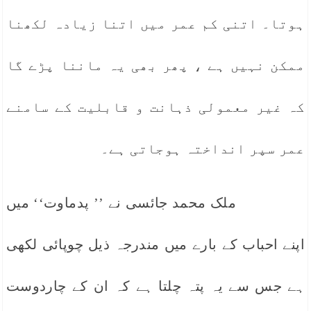
ہوتا۔ اتنی کم عمر میں اتنا زیادہ لکھنا
ممکن نہیں ہے ، پھر بھی یہ ماننا پڑے گا
کہ غیر معمولی ذہانت و قابلیت کے سامنے
عمر سپر انداختہ ہوجاتی ہے۔
ملک محمد جائسی نے ’’ پدماوت‘‘ میں
اپنے احباب کے بارے میں مندرجہ ذیل چوپائی لکھی
ہے جس سے یہ پتہ چلتا ہے کہ ان کے چاردوست