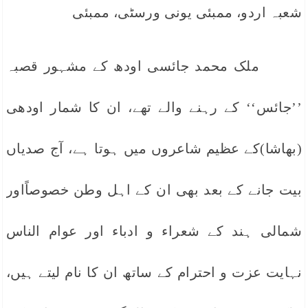
شعبہ اردو، ممبئی یونی ورسٹی، ممبئی
ملک محمد جائسی اودھ کے مشہور قصبہ
’’جائس‘‘ کے رہنے والے تھے، ان کا شمار اودھی
(بھاشا)کے عظیم شاعروں میں ہوتا ہے، آج صدیاں
بیت جانے کے بعد بھی ان کے اہل وطن خصوصاًاور
شمالی ہند کے شعراء و ادباء اور عوام الناس
نہایت عزت و احترام کے ساتھ ان کا نام لیتے ہیں،