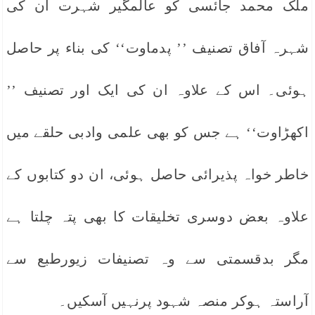
ملک محمد جائسی کو عالمگیر شہرت ان کی
شہرہ آفاق تصنیف ’’ پدماوت‘‘ کی بناء پر حاصل
ہوئی۔ اس کے علاوہ ان کی ایک اور تصنیف ’’
اکھڑاوت‘‘ ہے جس کو بھی علمی وادبی حلقے میں
خاطر خواہ پذیرائی حاصل ہوئی، ان دو کتابوں کے
علاوہ بعض دوسری تخلیقات کا بھی پتہ چلتا ہے
مگر بدقسمتی سے وہ تصنیفات زیورطبع سے
آراستہ ہوکر منصہ شہود پرنہیں آسکیں۔