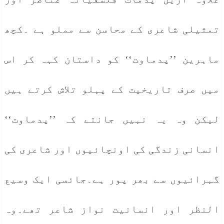
تمثیلی شاعری کے محاسن سے مملو ہے ۔کچھ
ماہرین ’’پدماوت‘‘ کو داستان کہہ کر اس
میں صرف تاریخیت کے پہلو تلاش کرتے ہیں
لیکن وہ یہ نہیں جانتے کہ ’’پدماوت‘‘
انسانی زندگی کی اونچائیوں اور شاعری کی
گہرائیوں سے بھر پور ہے۔جائسی ایک وسیع
النظر اور انسانیت نواز شاعر تھے۔وہ