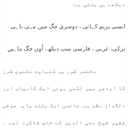
دیکھے ہی بنتی ہے:
ایسی پریم کہانی ، دوسری جگ میں مہی ناہی
ترکی، عربی ، فارسی سب دیکھے اُوں جگ ماہیں
مختصر طور پر کنہاوت مثنوی طرز
کا اودھی میں لکھی ہوئی ایک کامیاب اور
دلگداز نظم ہے۔جائسی ایک بلند پایہ صوفی
فقیر شیخ محی الدین کے خاص شاگرد تھے ۔