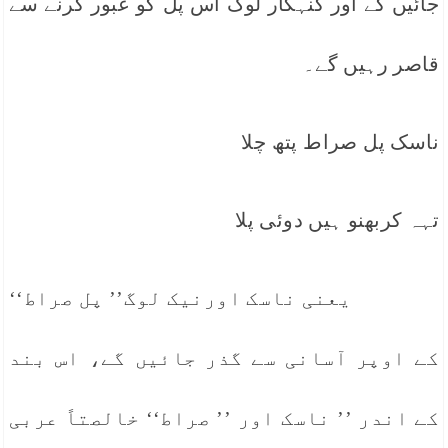
جائیں گے اور گنہگار لوگ اس پل کو عبور کرنے سے
قاصر رہیں گے۔
ناسک پل صراط پتھ چلا
تہہ کربھنو ہیں دوئی پلا
یعنی ناسک اورنیک لوگ’’ پل صراط‘‘
کے اوپر آسانی سے گذر جائیں گے، اس بند
کے اندر ’’ ناسک اور ’’ صراط‘‘ خالصتاً عربی