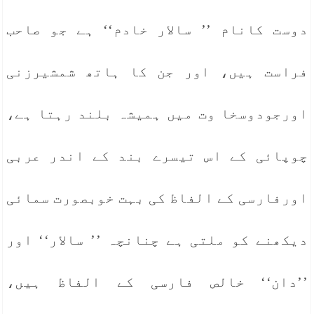
دوست کانام ’’ سالار خادم‘‘ ہے جو صاحب
فراست ہیں، اور جن کا ہاتھ شمشیرزنی
اورجودوسخا وت میں ہمیشہ بلند رہتا ہے،
چوپائی کے اس تیسرے بند کے اندر عربی
اورفارسی کے الفاظ کی بہت خوبصورت سمائی
دیکھنے کو ملتی ہے چنانچہ ’’ سالار‘‘ اور
’’دان‘‘ خالص فارسی کے الفاظ ہیں،