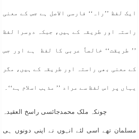
ایک لفظ ’’راہ‘‘ فارسی الاصل ہے جس کے معنی
راستہ اور طریقہ کے ہیں، جبکہ دوسرا لفظ
’’ طریقت‘‘ خالصاً عربی کا لفظ ہے اور جس
کے معنی بھی راستہ اور طریقہ کے ہیں، مگر
یہاں پر اس لفظ سے مراد ’’ مذہب اسلام ہے‘‘۔
چونکہ ملک محمدجائسی راسخ العقیدہ
مسلمان تھے اسی لئے انہوں نے اپنی دونوں ہی