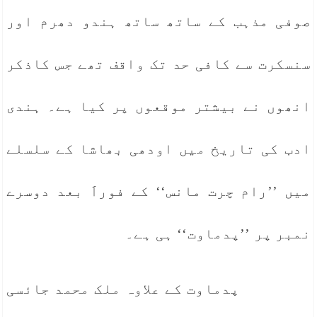
صوفی مذہب کے ساتھ ساتھ ہندو دھرم اور
سنسکرت سے کافی حد تک واقف تھے جس کاذکر
انھوں نے بیشتر موقعوں پر کیا ہے۔ ہندی
ادب کی تاریخ میں اودھی بھاشا کے سلسلے
میں ’’رام چرت مانس‘‘ کے فوراََ بعد دوسرے
نمبر پر ’’پدماوت‘‘ ہی ہے۔
پدماوت کے علاوہ ملک محمد جائسی