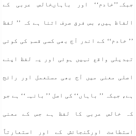
جبکہ’’خادم‘‘ اور باہاںخالص عربی کے
الفاظ ہیں، بس فرق صرف اتنا ہے کہ ’’ لفظ
’’ خادم‘‘ کے اندر آج بھی کسی قسم کی کوئی
تبدیلی واقع نہیں ہوئی اور یہ لفظ اپنے
اصلی معنی میں آج بھی مستعمل اور رائج
ہے، جبکہ ’’ باہاں‘‘ کی اصل ’’ بانہہ‘‘ ہے جو
کہ خالص عربی کا لفظ ہے جس کے معنی
استطاعت اورگنجائش کے اور استعارتاً