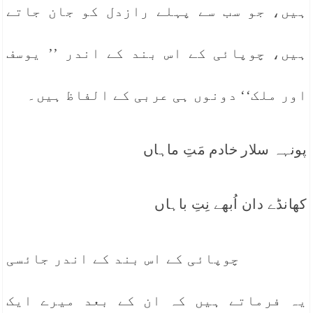
ہیں، جو سب سے پہلے رازدل کو جان جاتے
ہیں، چوپائی کے اس بند کے اندر ’’ یوسف
اور ملک‘‘ دونوں ہی عربی کے الفاظ ہیں۔
پونہہ سلار خادم مَتِ ماہاں
کھانڈے دان اُبھے نِتِ باہاں
چوپائی کے اس بند کے اندر جائسی
یہ فرماتے ہیں کہ ان کے بعد میرے ایک