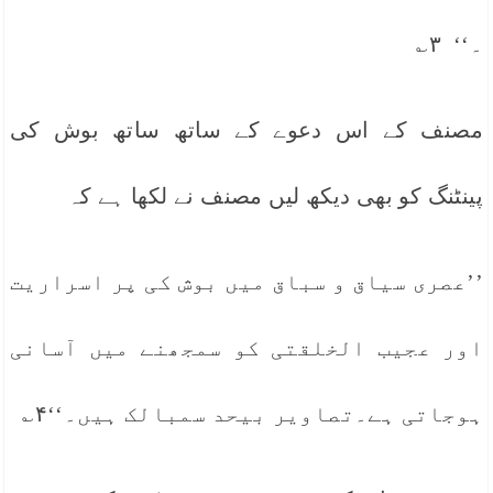
۔‘‘ ۳؎
مصنف کے اس دعوے کے ساتھ ساتھ بوش کی
پینٹنگ کو بھی دیکھ لیں مصنف نے لکھا ہے کہ
’’عصری سیاق و سباق میں بوش کی پر اسراریت
اور عجیب الخلقتی کو سمجھنے میں آسانی
ہوجاتی ہے۔تصاویر بیحد سمبالک ہیں۔‘‘۴؎