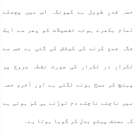
حصہ قدرِ طویل ہے کیونکہ اس میں پچھلے
تمام بکھرے ہوئے تفصیلات کو پھر سے ایک
جگہ جمع کرنے کی کوشش کی گئی ہے جس سے
تکرار در تکرار کی صورت نقطہ عروج پر
پہنچ کر مسخ ہونے لگتی ہے اور آخری حصہ
میں ناچتے ناچتے دم توڑنے ہی کو ہوتی ہے
کہ مصنف پہلو بدل کر گویا ہوتا ہے۔