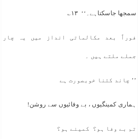
سمجھا جاسکتاہے۔‘‘ ۱۳؎
فوراً بعد مکالماتی انداز میں یہ چار
جملے ملتے ہیں ۔
’’ چاند کتنا خوبصورت ہے
ہماری کمینگیوں ، بے وفائیوں سے روشن!
تم بے وفا ہو؟ کمینے ہو؟