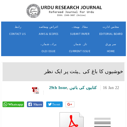
مجلس ادارت
مقالہ بھیجئے
اغراض ومقاصد
رابطہ
CONTACT US
AIMS & SCOPES
SUBMIT PAPER
EDITORIAL BOARD
سر ورق
تازہ شمارہ
پرانے شمارے
OLD ISSUE
CURRENT ISSUE
HOME
خوشیوں کا باغ کی ہیئت پر ایک نظر
16 Jan 22
کتابوں کی باتیں
,
29th Issue
Whatsapp
Share
Tweet