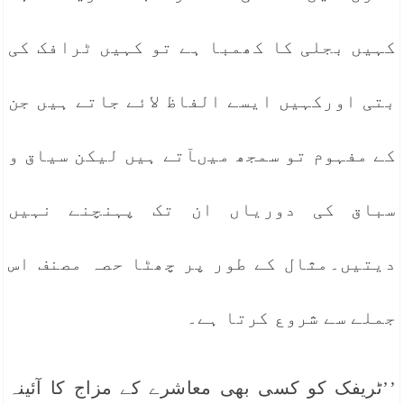
کہیں بجلی کا کھمبا ہے تو کہیں ٹرافک کی
بتی اورکہیں ایسے الفاظ لائے جاتے ہیں جن
کے مفہوم تو سمجھ میںآتے ہیں لیکن سیاق و
سباق کی دوریاں ان تک پہنچنے نہیں
دیتیں۔مثال کے طور پر چھٹا حصہ مصنف اس
جملے سے شروع کرتا ہے۔
’’ٹریفک کو کسی بھی معاشرے کے مزاج کا آئینہ