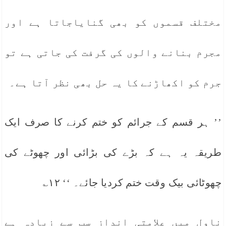
مختلف قسموں کو بھی گنایاجاتا ہے اور
مجرم بنانے والوں کی گرفت کی جاتی ہے تو
جرم کو اکھاڑنے کا یہ حل بھی نظر آتا ہے۔
’’ ہر قسم کے جرائم کو ختم کرنے کا صرف ایک
طریقہ یہ ہے کہ بڑے کی بڑائی اور چھوٹے کی
چھوٹائی بیک وقت ختم کردیا جائے۔ ‘‘ ۱۲؎
ناول میں علامتی انداز سب سے زیادہ ہے