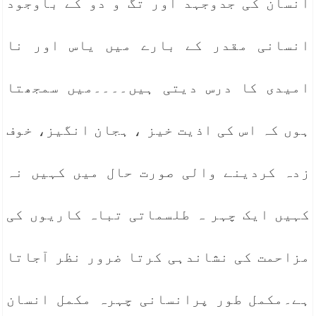
انسان کی جدوجہد اور تگ و دو کے باوجود
انسانی مقدر کے بارے میں یاس اور نا
امیدی کا درس دیتی ہیں۔۔۔۔میں سمجھتا
ہوں کہ اس کی اذیت خیز ، ہجان انگیز، خوف
زدہ کردینے والی صورت حال میں کہیں نہ
کہیں ایک چہر ہ طلسماتی تباہ کاریوں کی
مزاحمت کی نشاندہی کرتا ضرور نظر آجاتا
ہے۔مکمل طور پرانسانی چہرہ مکمل انسان