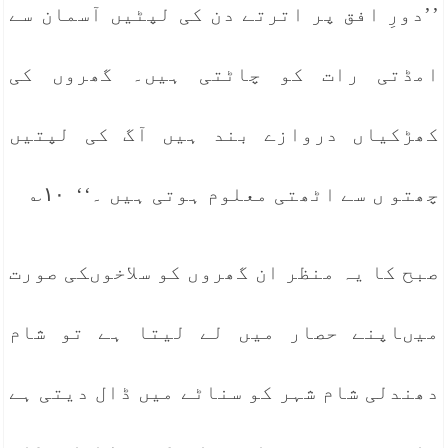
’’دورِ افق پر اترتے دن کی لپٹیں آسمان سے
امڈتی رات کو چاٹتی ہیں۔ گھروں کی
کھڑکیاں دروازے بند ہیں آگ کی لپتیں
چھتو ں سے اٹھتی معلوم ہوتی ہیں ۔‘‘ ۱۰؎
صبح کا یہ منظر ان گھروں کو سلاخوںکی صورت
میںاپنے حصار میں لے لیتا ہے تو شام
دھندلی شام شہر کو سناٹے میں ڈال دیتی ہے