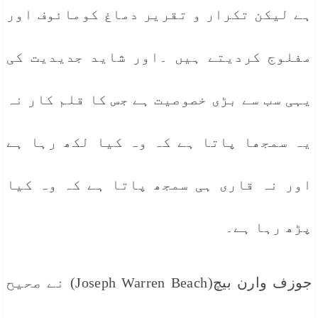
ہے لیکن تکرار و تقریر دماغ کومائوف اور
مفلوج کردیتے ہیں ۔اور شاید جدیدیت کی
یہی سب سے بڑی خصوصیت ہے جس کا قلم کار نہ
یہ سمجھا پاتا ہے کہ وہ کیا لکھ رہا ہے
اور نہ قاری ہی سمجھ پاتا ہے کہ وہ کیا
پڑھ رہا ہے۔
جوزف وارن بیچ(Joseph Warren Beach) نے صحیح