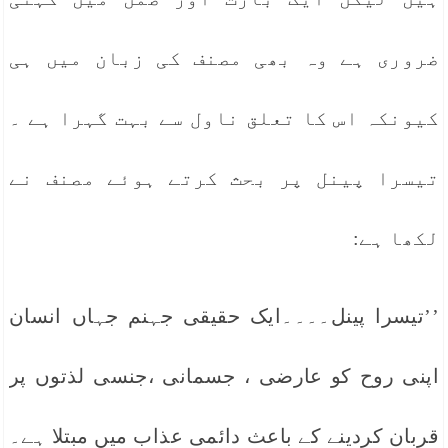
ضروری ہے وہ بھی مصنف کی زبان میں ہی
کیونکہ اس کا تعلق ناول سے بہت گہرا ہے ۔
تیسرا پینل پر بحث کرتے ہوئے مصنف نے
لکھا ہے:
’’تیسرا پینل۔۔۔۔ایک حقیقی جہنم جہاں انسان
اپنی روح کو عارضی ، جسمانی ،جنسی لذتوں پر
قربان کردینے کے باعث دائمی عذاب میں مبتلا ہے۔