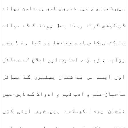
میں شعوری ، غیر شعوری طور پر دامن بچانے
کی کوشش کرتا رہتا ہے) پینٹنک کے حوالے
سے کتنی کامیابی سے تھا یا گیا ہے ؟ پھر
روایت ، زبان ، اسلوب اور ابلاغ کے مسائل
اور ایسے ہی بے شمار مسئلوں کے مسائل
صاحبانِ علم و ادب فہم و ادراک کے ذہن میں
نلجان پیدا کرسکتے ہیں۔خود اپنی کڑی