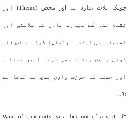
چونکہ پلاٹ ندارد ہے اور محض (Theme) اور
نقطۂ نظر کے سہارے ناول کو علامتی اور
استعاراتی لبادہ اُوڑھایا گیا ہے۔اس لئے
کوئی واضح پیٹرن بھی نہیں ابھر پاتا ۔
اور جیسا کہ جوزف وارن بیچ نے لکھا ہے
:۹؎
“Want of continuity, yes…but not of a sort of