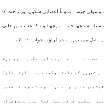
موسیقی جیسے عموماً اعصابی سکون اور راحت کا
وسیلہ سمجھا جاتا ہے پچھتا وے کا عذاب بن جاتی
ہے ایک مسلسل بے حد ڈراؤنہ خواب۔‘‘ ۷؎
مصنف نے اپنے منصوبے اور نظریے اور بوش
کی تصویر کو سامنے رکھتے ہوئے اپنے ناول
خوشیوں کا باغ کو سولہ چھوٹے چھوٹے حصوں
میں منقسم کرکے پیش کیا ہے۔ پندرھواں