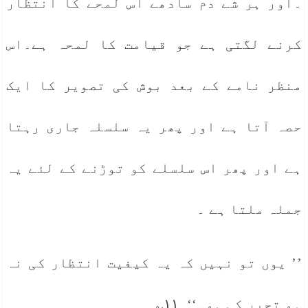
۔اور ہر شے دم سادھے اس لمحے کا انتظار
کرنے لگتی ہے جو قیامت کا لمحہ ہے۔اس
منظر نامے کے بعد بوش کی تصویر کا ایک
حصہ آتا ہے اور پھر یہ سلسلہ جاری رہتا
ہے اور پھر اس سلسلے کو توڑنے کے لئے یہ
جملہ ملتا ہے ۔
’’ یوں تو نہیں کہ یہ کیفیت انتظار کی نہ
ہو تحیر کی ہو۔‘‘ ۱۱؎