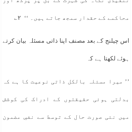
تنقیدی نگاہ کی شہرت کے بل پر پرکھ اور
محاکمے کے حقدار سمجھ جاتے ہیں۔ ‘‘ ۲؎
اس چیلنج کے بعد مصنف اپنا ذاتی مسئلہ بیان کرتے
ہوئے لکھتا ہے کہ
’’ میرا مسئلہ بالکل ذاتی نوعیت کا ہے کہ
بدلتی ہوئی حقیقتوں کے ادراک کی کوشش
میں نئی صورت حال کے توسط سے نفسِ مضمون