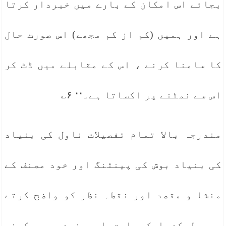
بجائے اس امکان کے بارے میں خبردار کرتا
ہے اور ہمیں (کم از کم مجھے) اس صورت حال
کا سامنا کرنے ، اس کے مقابلے میں ڈٹ کر
اس سے نمٹنے پر اکساتا ہے۔‘‘ ۶؎
مندرجہ بالا تمام تفصیلات ناول کی بنیاد
کی بنیاد بوش کی پینٹنگ اور خود مصنف کے
منشا و مقصد اور نقطہ نظر کو واضح کرتے
ہیں لیکن ایک بارت اور ضمن میں کہنی