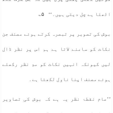
اٹھتا ہے چل دیتی ہیں۔‘‘ ۵؎
بوش کی تصویر پر تبصرہ کرتے ہوئے مصنف جن
نکات کو سامنے لاتا ہے ہم اس پر نظر ڈال
لیں کیونکہ انہیں نکات کو مدِ نظر رکھتے
ہوئے مصنف اپنا ناول لکھتا ہے۔
’’عام نقطۂ نظر یہ ہے کہ بوش کی تصاویر