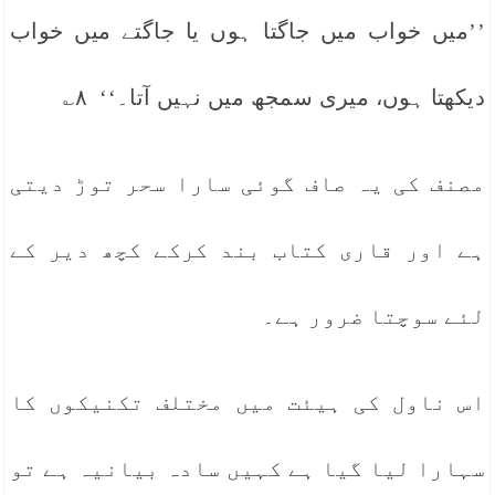
’’میں خواب میں جاگتا ہوں یا جاگتے میں خواب
دیکھتا ہوں، میری سمجھ میں نہیں آتا۔‘‘ ۸؎
مصنف کی یہ صاف گوئی سارا سحر توڑ دیتی
ہے اور قاری کتاب بند کرکے کچھ دیر کے
لئے سوچتا ضرور ہے۔
اس ناول کی ہیئت میں مختلف تکنیکوں کا
سہارا لیا گیا ہے کہیں سادہ بیانیہ ہے تو