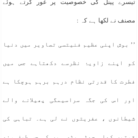
تیسرے پینل کی خصوصیت پر غور کرتے ہوئے
مصنف نے لکھا ہے کہ :
’’ بوش اپنی عظیم فنیتسی تصاویر میں دنیا
کو اپنے زاویۂ نظرسے دکھتاہے جس میں
فطرت کا قدرتی نظام درہم برہم ہوچکا ہے
اور اس کی جگہ سراسیمگی پھیلانے والے
شیطانوں ، عفریتوں نے لی ہے۔ تباہی کی
قوتیں کھلی چھٹی پڑی ہیں کہ جس طرف منھ