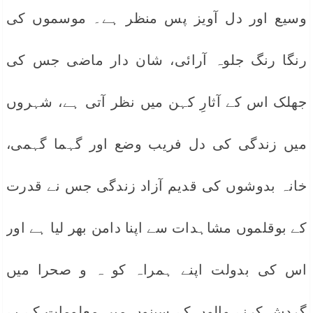
وسیع اور دل آویز پس منظر ہے۔ موسموں کی
رنگا رنگ جلوہ آرائی، شان دار ماضی جس کی
جھلک اس کے آثارِ کہن میں نظر آتی ہے، شہروں
میں زندگی کی دل فریب وضع اور گہما گہمی،
خانہ بدوشوں کی قدیم آزاد زندگی جس نے قدرت
کے بوقلموں مشاہدات سے اپنا دامن بھر لیا ہے اور
اس کی بدولت اپنے ہمراہ کو ہ و صحرا میں
گردش کرنے والوں کے سینوں میں معلومات کے بے