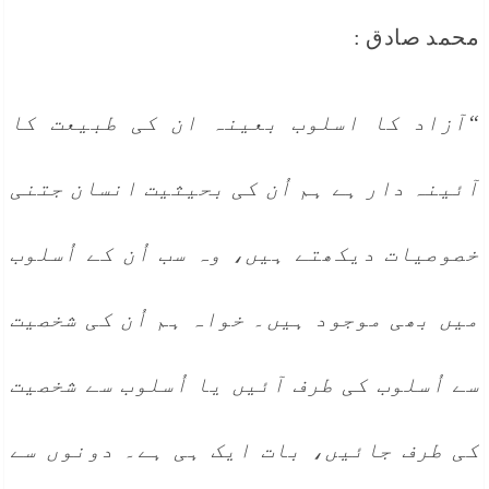
محمد صادق :
“آزاد کا اسلوب بعینہ ان کی طبیعت کا
آئینہ دار ہے ہم اُن کی بحیثیت انسان جتنی
خصوصیات دیکھتے ہیں، وہ سب اُن کے اُسلوب
میں بھی موجود ہیں۔ خواہ ہم اُن کی شخصیت
سے اُسلوب کی طرف آئیں یا اُسلوب سے شخصیت
کی طرف جائیں، بات ایک ہی ہے۔ دونوں سے