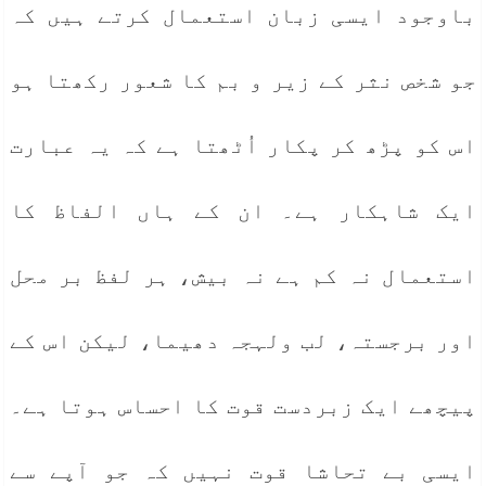
باوجود ایسی زبان استعمال کرتے ہیں کہ
جو شخص نثر کے زیر و بم کا شعور رکھتا ہو
اس کو پڑھ کر پکار اُٹھتا ہے کہ یہ عبارت
ایک شاہکار ہے۔ ان کے ہاں الفاظ کا
استعمال نہ کم ہے نہ بیش، ہر لفظ بر محل
اور برجستہ، لب ولہجہ دھیما، لیکن اس کے
پیچھے ایک زبردست قوت کا احساس ہوتا ہے۔
ایسی بے تحاشا قوت نہیں کہ جو آپے سے