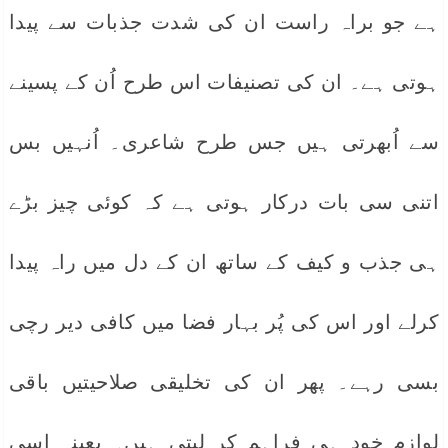
ہے جو براہ راست ان کی شدت جذبات سے پیدا
ہوتی ہے۔ ان کی تصنیفات اس طرح اُن کے پسینے
سے اُبھرتی ہیں جس طرح شاعری۔ اُنہیں بس
اتنی سی بات درکار ہوتی ہے کہ کوئی چیز بڑے
ہی جذب و کیف کے ساتھ ان کے دل میں راہ پیدا
کرلے اور اس کی پُر بہار فضا میں کافی دیر رچی
بسی رہے۔ پھر ان کی تخلیقی صلاحیتیں باقی
لوازم خود ہی فراہم کر لیتی ہیں۔ بعینہ اسی