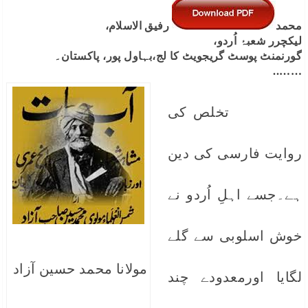
محمد
رفیق الاسلام،
لیکچرر شعبۂ اُردو،
گورنمنٹ پوسٹ گریجویٹ کا لج،بہاول پور، پاکستان۔
……..
تخلص کی
روایت فارسی کی دین
ہے۔جسے اہلِ اُردو نے
خوش اسلوبی سے گلے
مولانا محمد حسین آزاد
لگایا اورمعدودے چند