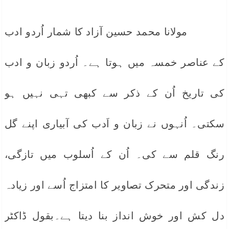
مولانا محمد حسین آزاد کا شمار اُردو ادب
کے عناصر خمسہ میں ہوتا ہے۔ اُردو زبان و ادب
کی تاریخ اُن کے ذکر سے کبھی تہی نہیں ہو
سکتی۔ اُنہوں نے زبان و اَدب کی آبیاری اپنے گل
رنگ قلم سے کی۔ اُن کے اُسلوب میں تازگی،
زندگی اور متحرک تصاویر کا امتزاج اُسے اور زیادہ
دل کش اور خوش انداز بنا دیتا ہے۔بقول ڈاکٹر