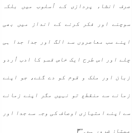
صرف انشاء پردازی کے اُسلوب میں بلکہ
سوچنے اور فکر کرنے کے انداز میں بھی
اپنے سب معاصروں سے الگ اور جدا جدا ہی
چلے اور اس طرح ایک خاص قسم کا ادب اُردو
زبان اور ملک و قوم کو دے گئے، جو اپنے
زمانے سے منقطع تو نہیں مگر اپنے زمانے
سے اپنے امتیازی اوصاف کی وجہ سے جدا اور
ممتاز ضرور ہے۔”۳