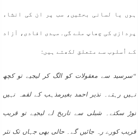
ہوں یا لسانی بحثیں، سب پر ان کی انشاء
پردازی کی چھاپ ملے گی۔مہدی افادی، آزاد
کے اُسلوب سے متعلق لکھتے ہیں:
“سرسید سے معقولات کو الگ کر لیجیے تو کچھ
نہیں رہتے۔ نذیر احمد بغیرمذہب کے لقمہ نہیں
توڑ سکتے۔ شبلی سے تاریخ لے لیجیے تو قریب
قریب کورے رہ جائیں گے۔ حالی بھی جہاں تک نثر