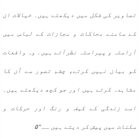
تصاویر کی شکل میں دیکھتے ہیں۔ خیالات ان
کے سامنے محاکات و مجازات کے لباس میں
آراستہ و پیراستہ نظرآتے ہیں۔ وہ واقعات
کو بیان نہیں کرتے، چشم تصور سے اُن کا
مشاہدہ کرتے ہیں اور جو کچھ دیکھتے ہیں۔
اسے زندگی کے کیف و رنگ اور حرکات و
سکنات میں پیش کر دیتے ہیں ــ”۵