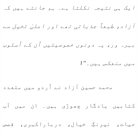
ایک ہی نتیجہ نکلتا ہے۔ ہم جانتے ہیں کہ
آزاد، طبعاً جذباتی تھے اور اعلیٰ تخیل سے
بہرہ ور، یہ دونوں خصوصیتیں اُن کے اُسلوب
میں منعکس ہیں۔”۱
محمد حسین آزاد نے اُردو میں متعدد
کتابیں یادگار چھوڑی ہیں۔ ان میں آب
حیات، نیرنگِ خیال، درباراکبری، قصص