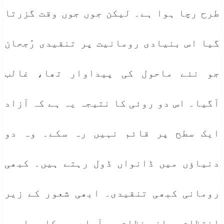
طرح رچا ہوا ہے۔ لیکن جوں جوں وقت گزرتا
گیا اس بنیادی رومانیت پر تنقیدی رُجحان
جو نئے ماحول کی پیداوار تھا، غالب
آگیا۔ اس دو روئی کا نتیجہ یہ ہے کہ آزاد
ایک سطح پر قائم نہیں رہ سکے۔ وہ دو
دنیاؤں میں ڈانواں ڈول رہتے ہیں۔ کبھی
رومانی کبھی تنقیدی۔ ابھی شعور کے زیر
انتظام پرانے نظام سے آمادہ پیکار، ابھی