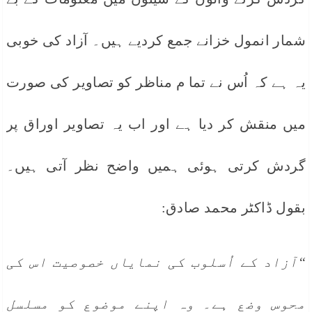
شمار انمول خزانے جمع کردیے ہیں۔ آزاد کی خوبی
یہ ہے کہ اُس نے تما م مناظر کو تصاویر کی صورت
میں منقش کر دیا ہے اور اب یہ تصاویر اوراق پر
گردش کرتی ہوئی ہمیں واضح نظر آتی ہیں۔
بقول ڈاکٹر محمد صادق:
“آزاد کے اُسلوب کی نمایاں خصوصیت اس کی
محوس وضع ہے۔ وہ اپنے موضوع کو مسلسل