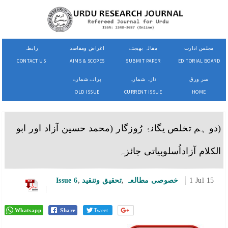
مجلس ادارت
مقالہ بھیجئے
اغراض ومقاصد
رابطہ
CONTACT US
AIMS & SCOPES
SUBMIT PAPER
EDITORIAL BOARD
سر ورق
تازہ شمارہ
پرانے شمارے
OLD ISSUE
CURRENT ISSUE
HOME
(دو ہم تخلص یگانۂ رُوزگار (محمد حسین آزاد اور ابو
الکلام آزاداُسلوبیاتی جائزہ
1 Jul 15
خصوصی مطالعہ
,
تحقیق وتنقید
,
Issue 6
Whatsapp
Share
Tweet