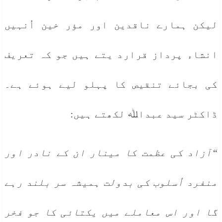
لیکن ہمارے ناقدین اور مؤر خین اُنہیں
انشاء پرداز قرارد یتے ہیں جو کہ تعریف
کی بجائے تنقیص کا پہلو لیے ہوئے ہے۔
ڈاکٹر سید عبداﷲ لکھتے ہیں:
“آزاد کی عظمت کا مینار ان کے نادر اور
منفرد اُسلوب کی بدولت ہمیشہ سر بلند رہے
گا اور اس معاملے میں یکتائی کا جو فخر