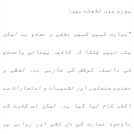
پوری یوں لکھتے ہیں:
“عبارت کہیں کہیں مقفیٰ و مسجع ہے لیکن
پتہ نہیں چلتا کہ قافیہ پیمائی یامسجع
کی دانستہ کوشش کی جارہی ہے۔ لفظی و
معنوی صنعتوں اور تشبیہات و استعارات سے
اکثر کام لیا گیا ہے۔ لیکن اس کثرت کے
باوجود عبارت کی دل کشی اور روانی پر