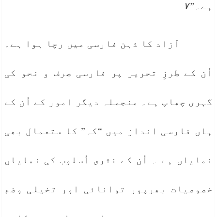
ہے۔”۷
آزاد کا ذہن فارسی میں رچا ہوا ہے۔
اُن کے طرزِ تحریر پر فارسی صرف و نحو کی
گہری چھاپ ہے۔ منجملہ دیگر امور کے اُن کے
ہاں فارسی انداز میں “کہ” کا ستعمال بھی
نمایاں ہے ۔ اُن کے نثری اُسلوب کی نمایاں
خصوصیات بھرپور توانائی اور تخیلی وضع