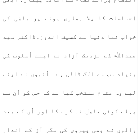
احساسات کا پلا بھاری ہونے پر ماضی کی
خواب نما دنیا سے کسیف اندوز۔ڈاکٹر سید
عبداﷲ کے نزدیک آزاد نے اپنے اُسلوب کی
بنیاد سب سے الگ ڈالی ہے۔ اُنہوں نے اپنے
لیے وہ مقام منتخب کیا ہے کہ جس کو اُن سے
پہلے کوئی حاصل نہ کر سکا اور اُن کے بعد
والوں نے بھی پیروی کی مگر اُن کے انداز