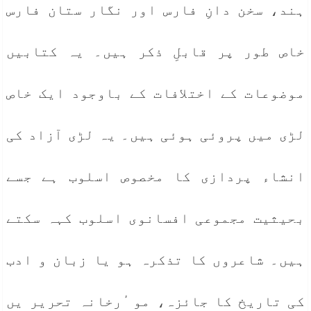
ہند، سخن دانِ فارس اور نگار ستان فارس
خاص طور پر قابلِ ذکر ہیں۔ یہ کتابیں
موضوعات کے اختلافات کے باوجود ایک خاص
لڑی میں پروئی ہوئی ہیں۔ یہ لڑی آزاد کی
انشاء پردازی کا مخصوص اسلوب ہے جسے
بحیثیت مجموعی افسانوی اسلوب کہہ سکتے
ہیں۔ شاعروں کا تذکرہ ہو یا زبان و ادب
کی تاریخ کا جائزہ، مو ٔرخانہ تحریر یں