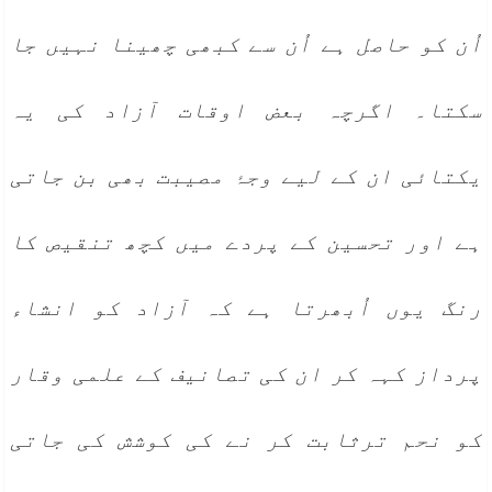
اُن کو حاصل ہے اُن سے کبھی چھینا نہیں جا
سکتا۔ اگرچہ بعض اوقات آزاد کی یہ
یکتائی ان کے لیے وجۂ مصیبت بھی بن جاتی
ہے اور تحسین کے پردے میں کچھ تنقیص کا
رنگ یوں اُبھرتا ہے کہ آزاد کو انشاء
پرداز کہہ کر ان کی تصانیف کے علمی وقار
کو نحم ترثابت کر نے کی کوشش کی جاتی