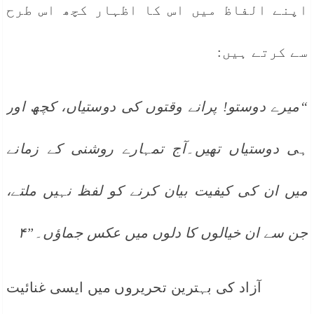
اپنے الفاظ میں اس کا اظہار کچھ اس طرح
سے کرتے ہیں:
“میرے دوستو! پرانے وقتوں کی دوستیاں، کچھ اور
ہی دوستیاں تھیں۔آج تمہارے روشنی کے زمانے
میں ان کی کیفیت بیان کرنے کو لفظ نہیں ملتے،
جن سے ان خیالوں کا دلوں میں عکس جماؤں۔”۴
آزاد کی بہترین تحریروں میں ایسی غنائیت