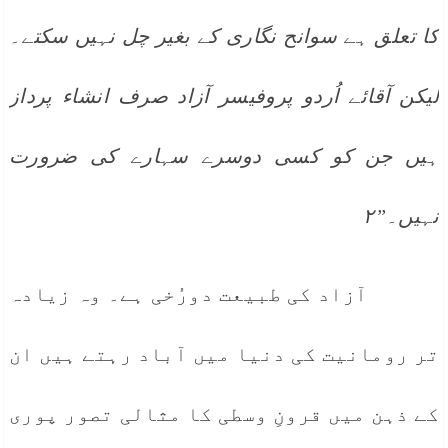
کا تعلق ہے سوانح نگاری کے بغیر چل نہیں سکتے۔
لیکن آقائے اُردو پروفیسر آزاد صرف انشاء پرداز
ہیں جن کو کسی دوسرے سہارے کی ضرورت
نہیں۔”۲
آزاد کی طبیعت دورُخی ہے۔ وہ زیادہ
تر رومانیت کی دنیا میں آباد رہتے ہیں ان
کے ذہن میں قرونِ وسطی کا مثالی تصور پوری