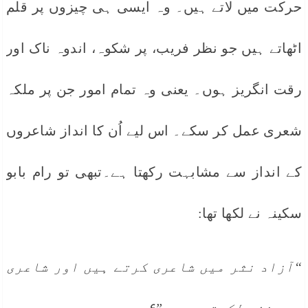
حرکت میں لاتے ہیں۔ وہ ایسی ہی چیزوں پر قلم
اٹھاتے ہیں جو نظر فریب، پر شکوہ، اندوہ ناک اور
رقت انگریز ہوں۔ یعنی وہ تمام امور جن پر ملکہ
شعری عمل کر سکے۔ اس لیے اُن کا انداز شاعروں
کے انداز سے مشابہت رکھتا ہے۔تبھی تو رام بابو
سکینہ نے لکھا تھا:
“آزاد نثر میں شاعری کرتے ہیں اور شاعری
میں نثر لکھتے ہیں۔”۶