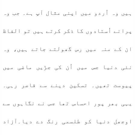
ہیں وہ اُردو میں اپنی مثال آپ ہے۔ جب وہ
پرانے اُستادوں کا ذکر کرتے ہیں تو الفاظ
ان کے منہ میں رس گھولتے جاتے ہیں، وہ
نئی دنیا جس میں اُن کی جڑیں ماضی میں
پیوست تھیں۔ تسکین دینے سے قاصر رہی۔
یہی بھر پور احساس تھا جس نے نگاہوں سے
اوجھل دنیا کو طلسمی رنگ دے دیا۔آزاد