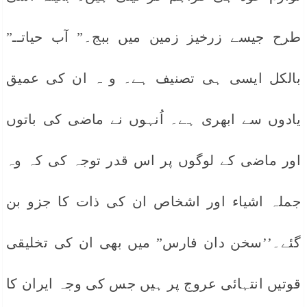
طرح جیسے زرخیز زمین میں ببج۔” آب حیاتــ”
بالکل ایسی ہی تصنیف ہے۔ و ہ ان کی عمیق
یادوں سے ابھری ہے۔ اُنہوں نے ماضی کی باتوں
اور ماضی کے لوگوں پر اس قدر توجہ کی کہ وہ
جملہ اشیاء اور اشخاص ان کی ذات کا جزو بن
گئے۔’’سخن دان فارس” میں بھی ان کی تخلیقی
قوتیں انتہائی عروج پر ہیں جس کی وجہ ایران کا