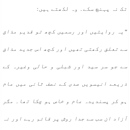
تک نہ پہنچ سکے۔ وہ لکھتے ہیں:
“یہ روایتیں اور رسمیں کچھ تو قدیم مذاق
سے تعلق رکھتی تھیں اور کچھ اس جدید مذاق
سے جو سر سید اور شبلی و حالی وغیرہ کے
ذریعے انیسویں صدی کے نصف ثانی میں عام
ہو کر پسندیدہ عام و خاص ہو چکا تھا۔ مگر
آزاد ان سب سے جدا روش پر قائم رہے اور نہ