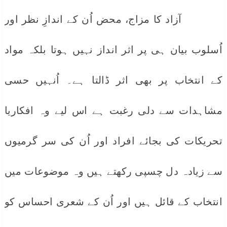
آزاد کا مزاج، محض اُن کے اندازِ نظر اور
اُسلوب بیان ہی پر اثر انداز نہیں ہوتا بلکہ مواد
کے انتخاب پر بھی اثر ڈالتا ہے۔ اُنہیں حسی
مشاہدات سے دلی رغبت ہے اس لیے وہ افکاریا
تحریکات کی بجائے افراد اور اُن کی سر گرمیوں
سے زیادہ دل چسپی رکھتے ہیں وہ موضوعات میں
انتخاب کے قائل ہیں اور اُن کے شعری احساس کو