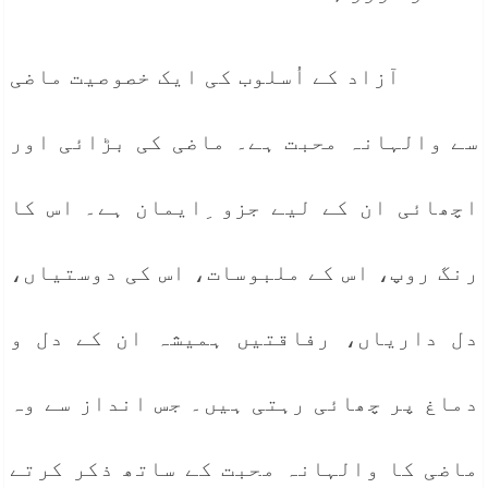
آزاد کے اُسلوب کی ایک خصوصیت ماضی
سے والہانہ محبت ہے۔ ماضی کی بڑائی اور
اچھائی ان کے لیے جزو ِایمان ہے۔ اس کا
رنگ روپ، اس کے ملبوسات، اس کی دوستیاں،
دل داریاں، رفاقتیں ہمیشہ ان کے دل و
دماغ پر چھائی رہتی ہیں۔ جس انداز سے وہ
ماضی کا والہانہ محبت کے ساتھ ذکر کرتے