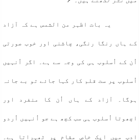
یہ بات اظہر من الشمس ہے کہ آزاد
کے ہاں رنگا رنگی، چاشنی اور خوب صورتی
اُن کے اُسلوب ہی کی وجہ سے ہے۔ اگر اُنہیں
اُسلوب پر ست قلم کار کہا جائے تو بے جانہ
ہوگا۔ آزاد کے ہاں اُن کا منفرد اور
اچھوتا اُسلوب ہی سب کچھ ہے جو اُنہیں اُردو
ادب میں ایک خاص مقام پر ٹھہراتا ہے۔