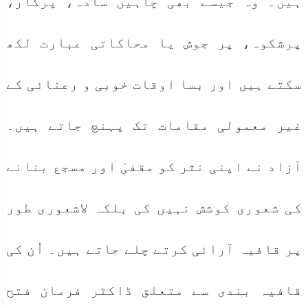
ہیں۔ وہ جیسے بھی چاہیں سادہ، پرکار،
پرشکوہ، پر جوش یا محاکاتی عبارت لکھ
سکتے ہیں اور بسا اوقات خوبی و رعنائی کے
غیر معمولی مقامات تک پہنچ جاتے ہیں۔
آزاد نے اپنی نثر کو مقفیٰ اور مسجع بنانے
کی شعوری کوشش نہیں کی بلکہ لاشعوری طور
پر قافیہ آرائی کرتے چلے جاتے ہیں۔ اُن کی
قافیہ بندی سے متعلق ڈاکٹر فرمان فتح