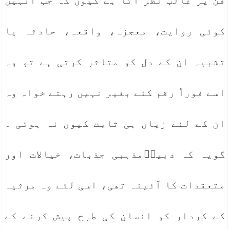
فن پر غالب نظر آتا ہے کیوں کہ جب انہیں
کوئی روایت، معجزہ، واقعہ، حادثہ یا
تشبیہ ان کے دل کو متاثر کرتی ہے تو وہ
اسے فوراً رقم کئے بغیر نہیں رہتے خواہ وہ
ان کے لئے زیاں ہی ثابت کیوں نہ ہوتی ۔
گویہ کہ دبیرؔمذہبی جذبات، خیالات اور
متعقدات کا آئینہ تھی، اسی لئے وہ مرثیہ
کے کردار کو انسان کی طرح پیش کرنے کے