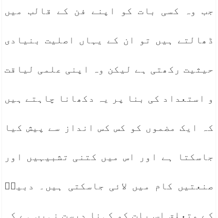
جب وہ کسی بات کو اپنے فن کے قالب میں
ڈھالتے ہیں تو ان کے یہاں اصلیت بنیادی
حیثیت رکھتی ہے لیکن وہ اپنی علمی لیاقت
و استعداد کی بنا پر یہ دکھانا چاہتے ہیں
کہ ایک مضموں کو کس کس انداز سے پیش کیا
جاسکتا ہے اور اس میں کتنی تشبیہیں اور
صنعتیں کام میں لائی جاسکتی ہیں۔ دبیرؔ
کے متعلق اس بات کو کہنا درست نہیں ہے کہ