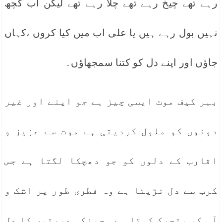
رہے تھے چیخ رہے تھے چلا رہے تھے لیکن اب کچھ
نہیں بول رہے ہیں یا علی اب میں کیا کروں ،کہاں
جاؤں اور اپنے دل کو کتنا سمجھاؤں۔
بہر کیف موت ایسی چیز ہے جو اپنے اور غیر
دونوں کو ملول کردیتی ہے موت سے عزیز و
اقارب کے دلوں کو جو دھچکا لگتا ہے جس
کرب سے دل تڑپتا ہے وہ فطری طور پر اشک و
آہ کو متحرک کرتا ہے۔ چونکہ عورتوں کا دل