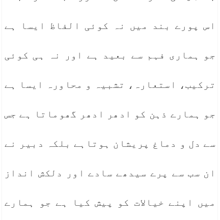
اس پورے بند میں نہ کوئی الفاظ ایسا ہے
جو ہماری فہم سے بعید ہے اور نہ ہی کوئی
ترکیب، استعارہ، تشبیہ و محاورہ ایسا ہے
جو ہمارے ذہن کو ادھر ادھر گھوماتا ہے جس
سے دل و دماغ پریشان ہوتاہے بلکہ دبیر نے
ان سب سے پرے سیدھے سادے اور دلکش انداز
میں اپنے خیالات کو پیش کیا ہے جو ہمارے