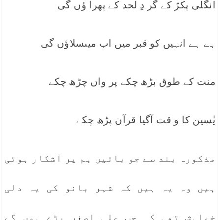
انگلی پکڑ کے گر دِ لحد کے پھرا ؤں گی
ہے ہے انہیں کو قبر میں اب میںسلاؤں گی
منت کے طوق بڑھ چکے پر واں چڑھ چکے
یٰسین کا و قت آگیا قرآن پڑھ چکے
مذکورہ بند سے جو باتیں ہم پر آشکار ہوتی
ہیں وہ یہ ہیں کہ شہر بانو کی یہ دلی
خواہش تھی کہ جب علی اصغر بڑے ہوں گے