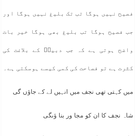
فصیح نہیں ہوگا تب تک بلیغ نہیں ہوگا اور
جب فصیح ہوگا تب بلیغ بھی ہوگا خیر بات
واضح ہوتی ہے کہ جب دبیرؔ کے بلاغت کی
کثرت ہے تو فصاحت کی کمی کیسے ہوسکتی ہے۔
میں کہتی تھی نجف میں انہیں لے کے جاؤں گی
شاہ نجف کا ان کو مجا ور بنا ؤںگی