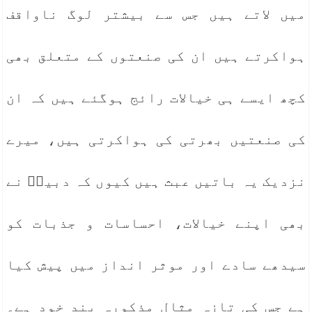
میں لاتے ہیں جس سے بیشتر لوگ ناواقف
ہواکرتے ہیں ان کی صنعتوں کے متعلق بھی
کچھ ایسے ہی خیالات رائج ہوگئے ہیں کہ ان
کی صنعتیں بھرتی کی ہواکرتی ہیں، میرے
نزدیک یہ باتیں عبث ہیں کیوں کہ دبیرؔ نے
بھی اپنے خیالات، احساسات و جذبات کو
سیدھے سادے اور موثر انداز میں پیش کیا
ہے جس کی تازہ مثال مذکورہ بند خود ہے۔