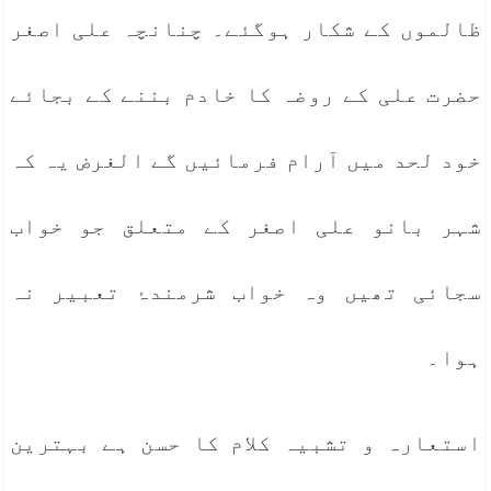
ظالموں کے شکار ہوگئے۔ چنانچہ علی اصغر
حضرت علی کے روضہ کا خادم بننے کے بجائے
خود لحد میں آرام فرمائیں گے الغرض یہ کہ
شہر بانو علی اصغر کے متعلق جو خواب
سجائی تھیں وہ خواب شرمندۂ تعبیر نہ
ہوا۔
استعارہ و تشبیہ کلام کا حسن ہے بہترین