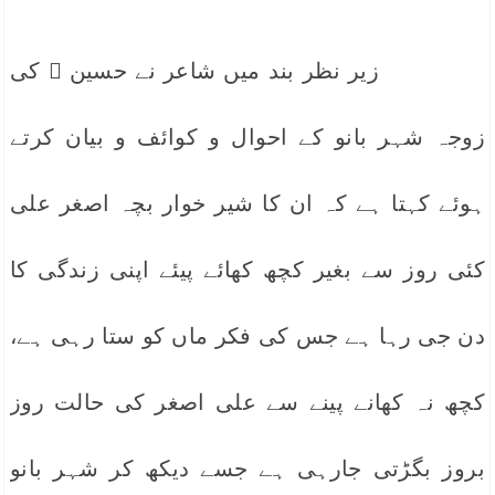
زیر نظر بند میں شاعر نے حسین ؓ کی
زوجہ شہر بانو کے احوال و کوائف و بیان کرتے
ہوئے کہتا ہے کہ ان کا شیر خوار بچہ اصغر علی
کئی روز سے بغیر کچھ کھائے پیئے اپنی زندگی کا
دن جی رہا ہے جس کی فکر ماں کو ستا رہی ہے،
کچھ نہ کھانے پینے سے علی اصغر کی حالت روز
بروز بگڑتی جارہی ہے جسے دیکھ کر شہر بانو