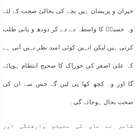
حیران و پریشان ہیں بچے کی بحالیٔ صحت کے لئے
وہ حسینؓ کا واسطہ دے دے کر دودھ و پانی طلب
کرتی ہیں لیکن انہیں کوئی امید نظر نہیں آتی ہے
کہ علی اصغر کی خوراک کا صحیح انتظام ہوپائے
گا اور وہ کچھ کھا پی لیں گے جس سے ان کی
صحت بحال ہوجائے گی۔
شاعر نے ماں کی محبت، وارفتگی اور