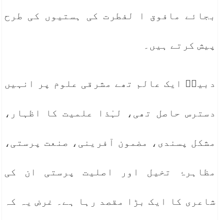
بجائے مافوق ا لفطرت کی ہستیوں کی طرح
پیش کرتے ہیں۔
دبیرؔ ایک عالم تھے مشرقی علوم پر انہیں
دسترس حاصل تھی، لہٰذا علمیت کا اظہار،
مشکل پسندی، مضمون آفرینی، صنعت پرستی،
مظاہرۂ تخیل اور اصلیت پرستی ان کی
شاعری کا ایک بڑا مقصد رہا ہے۔ غرض یہ کہ