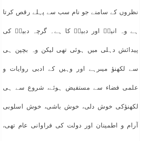
نظروں کے سامنے جو نام سب سے پہلے رقص کرتا
ہے وہ انیسؔ اور دبیرؔ کا ہے۔ گرچہ دبیرؔ کی
پیدائش دہلی میں ہوئی تھی لیکن وہ بچپن ہی
سے لکھنؤ میںرہے اور وہیں کے ادبی روایات و
علمی فضاء سے مستفیض ہوئے، شروع سے ہی
لکھنؤکی خوش دلی، خوش باشی، خوش اسلوبی
آرام و اطمینان اور دولت کی فراوانی عام تھی،