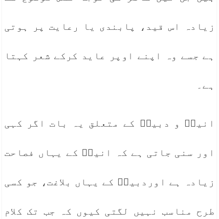
زیادہ اس قید، پابندی یا رعایت پر ہوتی
ہے جسے وہ اپنے اوپر عاید کرکے شعر کہتا
ہے۔
انیسؔ و دبیرؔ کے متعلق یہ بات اگر کہی
اور سنی جاتی ہے کہ انیسؔ کے یہاں فصاحت
زیادہ ہے اوردبیرؔ کے یہاں بلاغت، جو کسی
طرح مناسب نہیں لگتی کیوں کہ جب تک کلام