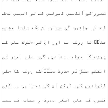
شعور کی آنکھیں کھولیں گے تو انہیں نجف
لے کر جائیں گی جہاں ان کے دادا حضرت
علیؓ کا روضہ ہے اور ان کو حضرت علی کے
روضے کا مجاور بنائیں گی۔ علی اصغر کی
انگلی پکڑ کر حضرت علیؓ کے روضہ کا چکر
لگوائیں گی۔ لیکن ان کی تمنا ہی رہ گئی
کیوں کہ علی اصغر بھوک و پیاس کے سبب