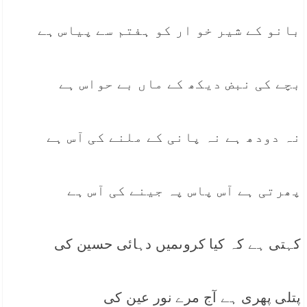
ٍبانو کے شیر خو ار کو ہفتم سے پیاس ہے
بچے کی نبض دیکھ کے ماں بے حواس ہے
نہ دودھ ہے نہ پانی کے ملنے کی آس ہے
پھرتی ہے آس پاس پہ جینے کی آس ہے
کہتی ہے کہ کیا کروںمیں دہائی حسین کی
پتلی پھری ہے آج مرے نور عین کی