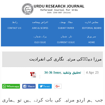
مجلس ادارت
مقالہ بھیجئے
اغراض ومقاصد
رابطہ
CONTACT US
AIMS & SCOPES
SUBMIT PAPER
EDITORIAL BOARD
سر ورق
تازہ شمارہ
پرانے شمارے
OLD ISSUE
CURRENT ISSUE
HOME
مرزا دبیرؔکی مرثیہ نگاری کی انفرادیت
4 Apr 23
تحقیق وتنقید
,
34-36 Issue
Whatsapp
Share
Tweet
جب ہم اردو مرثیہ کی بات کرتے ہیں تو ہماری