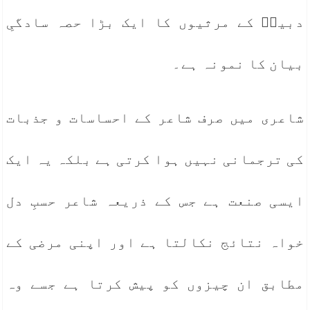
دبیرؔ کے مرثیوں کا ایک بڑا حصہ سادگیِ
بیان کا نمونہ ہے۔
شاعری میں صرف شاعر کے احساسات و جذبات
کی ترجمانی نہیں ہوا کرتی ہے بلکہ یہ ایک
ایسی صنعت ہے جس کے ذریعہ شاعر حسبِ دل
خواہ نتائج نکالتا ہے اور اپنی مرضی کے
مطابق ان چیزوں کو پیش کرتا ہے جسے وہ