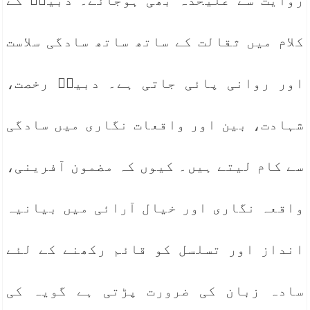
روایت سے علیحدہ بھی ہوجائے۔ دبیرؔ کے
کلام میں ثقالت کے ساتھ ساتھ سادگی سلاست
اور روانی پائی جاتی ہے۔ دبیرؔ رخصت،
شہادت، بین اور واقعات نگاری میں سادگی
سے کام لیتے ہیں۔ کیوں کہ مضمون آفرینی،
واقعہ نگاری اور خیال آرائی میں بیانیہ
انداز اور تسلسل کو قائم رکھنے کے لئے
سادہ زبان کی ضرورت پڑتی ہے گویہ کی