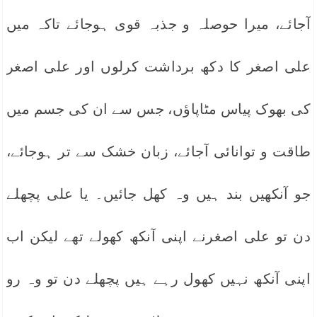
آجائے، میرا حوصلہ و جذبہ قوی ہوجائے تاکہ میں
علی اصغر کا دکھ برداشت کرلوں اور علی اصغر
کی بھوک پیاس مٹاپاؤں، جس سے ان کی جسم میں
طاقت و توانائی آجائے، زبان خشک سے تر ہوجائے،
جو آنکھیں بند ہیں وہ کھل جائیں۔ یا علی پچھلے
دن تو علی اصغرنے اپنی آنکھ کھولے تھے لیکن اب
اپنی آنکھ نہیں کھول رہے ہیں پچھلے دن تو وہ رو