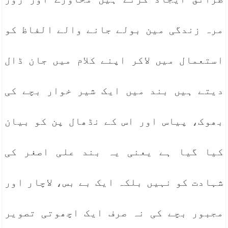
مرہ زندگی مین بولے جانے والے الفاظ کو
استعمال میں لاکر اپنے کلام میں جان ڈال
دیتے ہیں بند میں ایک شیر خوار بچے کی
بھوک، پیاس اور اس کے نڈھال پن کو بیان
کیا گیا ہے یعنی یہ بند علی اصغر کی
شہادت کو نہیں بلکہ ایک بے بس، لاچار اور
مجبور بچے کی نہ صرف ایک اچھوتی تصویر