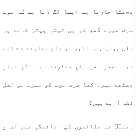
بجھتا جارہا ہے ایسا لگ رہا ہے کہ موت
صرف میرے گھر کو ہی تیتر بیتر کرنے پر
تلی ہوئی ہے۔ اکبر تو داغِ مفارقت دے گئے
تھے اصغر بھی داغِ مفارقت دینے کو تیار
بیٹھے ہیں۔ کیا صرف موت کو میرے ہی لعل
نظر آرہے ہیں؟
دبیرؔ نے مکالموں کی ادائیگی میں لب و