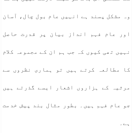
وہ مشکل پسند ہے انہیں عام بول چال، آسان
اور عام فہم انداز بیان پر قدرت حاصل
نہیں تھی کیوں کہ جب ہم ان کے مجموعہ کلام
کا مطالعہ کرتے ہیں تو ہماری نظروں سے
مرثیہ کے ہزاروں اشعار ایسے گذرتے ہیں
جو عام فہم ہیں۔ بطور مثال بند پیش خدمت
ہے۔