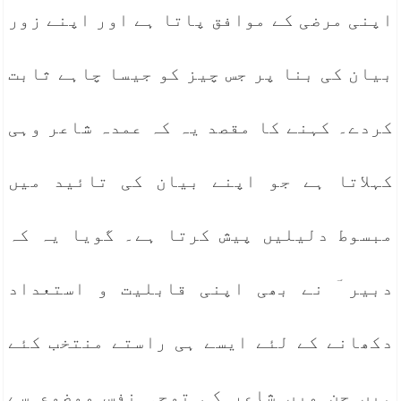
اپنی مرضی کے موافق پاتا ہے اور اپنے زور
بیان کی بنا پر جس چیز کو جیسا چاہے ثابت
کردے۔ کہنے کا مقصد یہ کہ عمدہ شاعر وہی
کہلاتا ہے جو اپنے بیان کی تائید میں
مبسوط دلیلیں پیش کرتا ہے۔ گویا یہ کہ
دبیر ؔ نے بھی اپنی قابلیت و استعداد
دکھانے کے لئے ایسے ہی راستے منتخب کئے
ہیں جن میں شاعر کی توجہ نفس موضوع سے