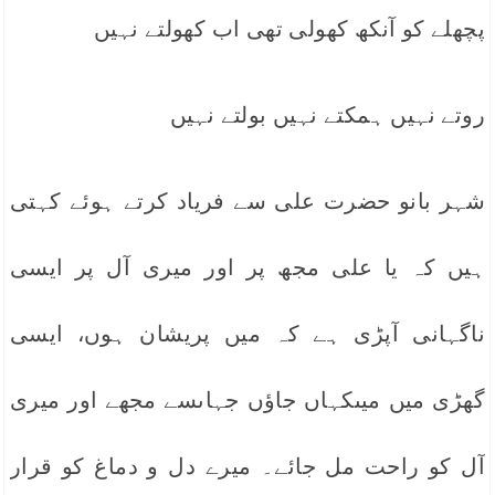
پچھلے کو آنکھ کھولی تھی اب کھولتے نہیں
روتے نہیں ہمکتے نہیں بولتے نہیں
شہر بانو حضرت علی سے فریاد کرتے ہوئے کہتی
ہیں کہ یا علی مجھ پر اور میری آل پر ایسی
ناگہانی آپڑی ہے کہ میں پریشان ہوں، ایسی
گھڑی میں میںکہاں جاؤں جہاںسے مجھے اور میری
آل کو راحت مل جائے۔ میرے دل و دماغ کو قرار