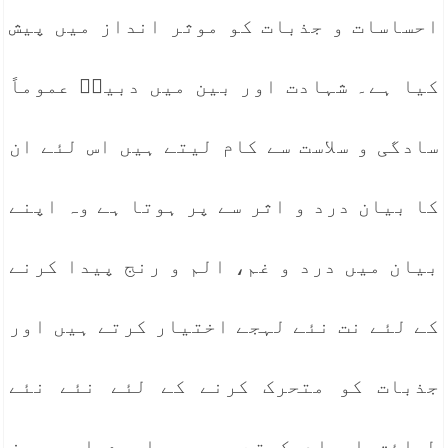
احساسات و جذبات کو موثر انداز میں پیش
کیا ہے۔ شہادت اور بین میں دبیرؔ عموماً
سادگی و سلاست سے کام لیتے ہیں اس لئے ان
کا بیان درد و اثر سے پر ہوتا ہے وہ اپنے
بیان میں درد و غم، الم و رنج پیدا کرنے
کے لئے نت نئے لہجے اختیار کرتے ہیں اور
جذبات کو متحرک کرنے کے لئے نئے نئے
طرائق ایجاد کرتے ہیں محاورے اور روز