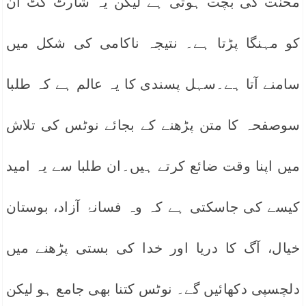
محنت کی بچت ہوتی ہے لیکن یہ شارٹ کٹ ان
کو مہنگا پڑتا ہے۔ نتیجہ ناکامی کی شکل میں
سامنے آتا ہے۔سہل پسندی کا یہ عالم ہے کہ طلبا
سوصفحہ کا متن پڑھنے کے بجائے نوٹس کی تلاش
میں اپنا وقت ضائع کرتے ہیں۔ان طلبا سے یہ امید
کیسے کی جاسکتی ہے کہ وہ فسانۂ آزاد، بوستان
خیال، آگ کا دریا اور خدا کی بستی پڑھنے میں
دلچسپی دکھائیں گے۔ نوٹس کتنا بھی جامع ہو لیکن