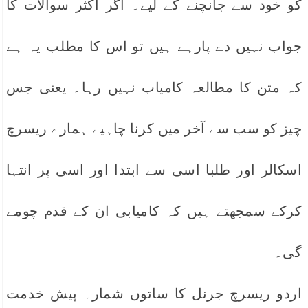
کو خود سے جانچنے کے لیے۔ اگر اکثر سوالات کا
جواب نہیں دے پارہے ہیں تو اس کا مطلب یہ ہے
کہ متن کا مطالعہ کامیاب نہیں رہا۔ یعنی جس
چیز کو سب سے آخر میں کرنا چاہیے ہمارے ریسرچ
اسکالر اور طلبا اسی سے ابتدا اور اسی پر انتہا
کرکے سمجھتے ہیں کہ کامیابی ان کے قدم چومے
گی۔
اردو ریسرچ جرنل کا ساتوں شمارہ پیش خدمت