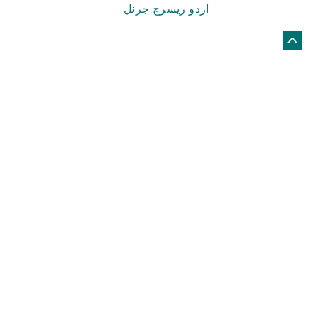
Copyright © 2026.
اردو ریسرچ جرنل
© Netizens For Development
Site by
Global
Web Creative