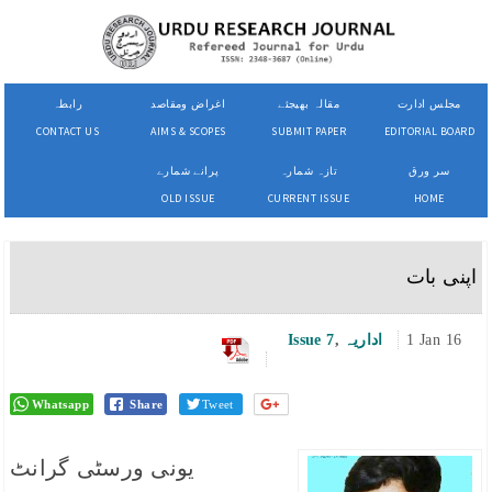
مجلس ادارت
مقالہ بھیجئے
اغراض ومقاصد
رابطہ
CONTACT US
AIMS & SCOPES
SUBMIT PAPER
EDITORIAL BOARD
سر ورق
تازہ شمارہ
پرانے شمارے
OLD ISSUE
CURRENT ISSUE
HOME
اپنی بات
1 Jan 16
اداریہ
,
Issue 7
Whatsapp
Share
Tweet
یونی ورسٹی گرانٹ