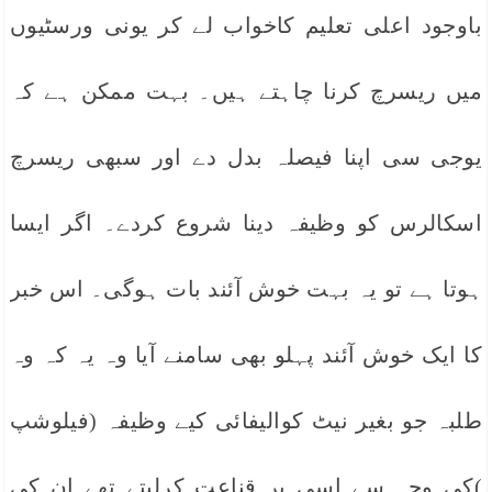
باوجود اعلی تعلیم کاخواب لے کر یونی ورسٹیوں
میں ریسرچ کرنا چاہتے ہیں۔ بہت ممکن ہے کہ
یوجی سی اپنا فیصلہ بدل دے اور سبھی ریسرچ
اسکالرس کو وظیفہ دینا شروع کردے۔ اگر ایسا
ہوتا ہے تو یہ بہت خوش آئند بات ہوگی۔ اس خبر
کا ایک خوش آئند پہلو بھی سامنے آیا وہ یہ کہ وہ
طلبہ جو بغیر نیٹ کوالیفائی کیے وظیفہ (فیلوشپ
)کی وجہ سے اسی پر قناعت کرلیتے تھے ان کی