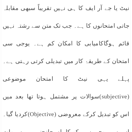
نیٹ یا جے آر ایف کا ہی نہیں تقریباً سبھی مقابلہ
جاتی امتحانوں کا ہے۔ جب تک متن سے رشتہ نہیں
قائم ہوگاکامیابی کا امکان کم ہے۔ یوجی سی
امتحان کے طریقۂ کار میں تبدیلی کرتی رہتی ہے۔
پہلے یہی نیٹ کا امتحان موضوعی
(subjective)سوالات پر مشتمل ہوتا تھا بعد میں
اس کو تبدیل کرکے معروضی (Objective)کردیا گیا۔
اس سے یوجی سی کو کاپیاں جانچنے میں سہولت