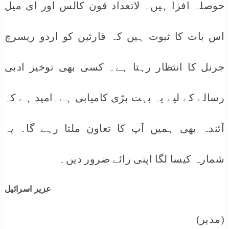
حوصلہ افزا ہیں۔ لاتعداد فون کالس اور ای میل
اس بات کا ثبوت ہیں کہ قارئین کو اردو ریسرچ
جرنل کا انتظار رہتا ہے۔ کسی بھی نوخیز ادبی
رسالے کے لیے یہ بہت بڑی کامیابی ہے۔امید ہے کہ
آئندہ بھی ہمیں آپ کا تعاون ملتا رہے گا۔ یہ
شمارہ کیسا لگا اپنی رائے ضرور دیں۔
عزیر اسرائیل
(مدیر)