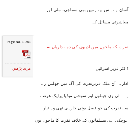
آسان ہے۔اس لیے ہمیں بھی سماجی، ملی اور
معاشرتی مسائل کے
Page No. 1-261
نفرت کے ماحول میں ادیبوں کی ذمے داریاں ←
مزید پڑھیں
ڈاکٹر عزیر اسرائیل
اداریہ آج ملک عزیزنفرت کی آگ میں جھلس رہا
ہے۔ ٹی وی چینلوں اور سوشل میڈیا پرایک عرصے
سے نفرت کی جو فصل بوئی جارہی تھی وہ تیار
ہوچکی ہے۔مسلمانوں کے خلاف نفرت کا ماحول یوں