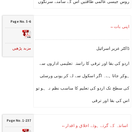
روس جیسی عالمی طاقتیں اس کے سامنے سرنگوں
Page No. 5-6
اپنی بات←
مزید پڑھیں
ڈاکٹر عزیر اسرائیل
اردو کی بقا اور ترقی کا راستہ تعلیمی اداروں سے
ہوکر جاتا ہے۔ اگر اسکول سے لے کر یونی ورسٹی
کی سطح تک اردو کی تعلیم کا مناسب نظم نہ ہو تو
اس کی بقا اور ترقی
Page No. 1-237
اساتذہ کے گرتے ہوئے اخلاق و اقدار←