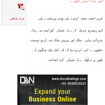
اپنی بات* مدیر اعلی←
مزید پڑھیں
عزیر احمد، شعبہ اردو دہلی یونی ورسٹی دہلی
ادو ریسرچ جرنل‘ کے پہلے شمارہ کو امید سے زیادہ
پذیرائی ملی۔ ملک اور بیرون ملک سے اردو دوست
حلقوں نے اسے اردو دنیا کے لئے ایک نیک شگون کے
طور پر دیکھا۔ پہلے شمارہ کی اشاعت