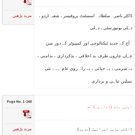
مزید پڑھیں
ڈاکٹر ناصرہ سلطانہ اسسٹنٹ پروفیسر ، شعبہ اردو ،
دہلی یونیورسٹی ، دہلی
آج کے جدید ٹیکنالوجی اور کمپیوٹر کے دور میں
جہاں چاروں طرف بد اخلاقی ، بدکرداری ، بدامنی ،
بے شرمی ، بے حیائی ، بے راہ روی عام ہے ، نئی
نسلیں تباہی و برداری
Page No. 1-260
اپنی بات (اداریہ)۔←
مزید پڑھیں
ڈاکٹر عزیر اسرائیل (مدیر)۔