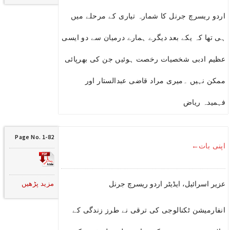
اردو ریسرچ جرنل کا شمارہ تیاری کے مرحلے میں
ہی تھا کہ یکے بعد دیگرے ہمارے درمیان سے دو ایسی
عظیم ادبی شخصیات رخصت ہوئیں جن کی بھرپائی
ممکن نہیں ۔میری مراد قاضی عبدالستار اور
فہمیدہ ریاض
Page No. 1-82
اپنی بات←
مزید پڑھیں
عزیر اسرائیل، ایڈیٹر اردو ریسرچ جرنل
انفارمیشن ٹکنالوجی کی ترقی نے طرز زندگی کے