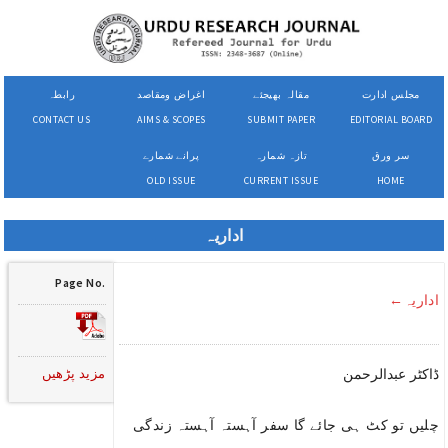
مجلس ادارت
مقالہ بھیجئے
اغراض ومقاصد
رابطہ
CONTACT US
AIMS & SCOPES
SUBMIT PAPER
EDITORIAL BOARD
سر ورق
تازہ شمارہ
پرانے شمارے
OLD ISSUE
CURRENT ISSUE
HOME
اداریہ
Page No.
اداریہ←
مزید پڑھیں
ڈاکٹر عبدالرحمن
چلیں تو کٹ ہی جائے گا سفر آہستہ آہستہ زندگی