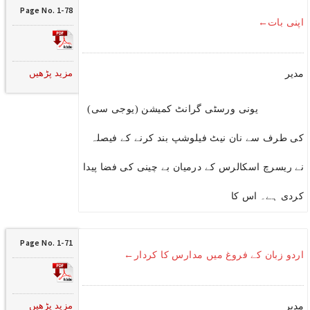
Page No. 1-78
اپنی بات←
مزید پڑھیں
مدیر
یونی ورسٹی گرانٹ کمیشن (یوجی سی)
کی طرف سے نان نیٹ فیلوشپ بند کرنے کے فیصلہ
نے ریسرچ اسکالرس کے درمیان بے چینی کی فضا پیدا
کردی ہے۔ اس کا
Page No. 1-71
اردو زبان کے فروغ میں مدارس کا کردار←
مزید پڑھیں
مدیر