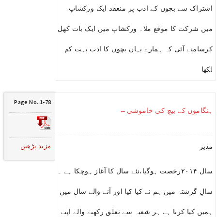
اشتراک سے بچوں کے ادب پر منعقد ایک ورکشاپ
میں شرکت کا موقع ملا۔ ورکشاپ میں ایک بات کھل
کرسامنے آئی کہ ہمارے یہاں بچوں کا ادب بہت کم
لکھا
Page No. 1-78
ہنگاموں کے بیچ کی خاموشی←
مزید پڑھیں
مدیر
سال ۲۰۱۴رخصت ہوگیا،نئے سال کا آغاز ہوچکا ہے ۔
سالِ گزشتہ میں ہم نے کیا کیا اور آنے والے سال میں
ہمیں کیا کرنا ہے ہر شعبہ سے تعلق رکھنے والے اپنے