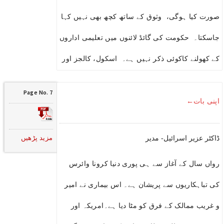
صورت کیا ہوگی، وثوق کے ساتھ کچھ بھی نہیں کہا
جاسکتا۔ حکومت کی گائڈ لائنوں میں تعلیمی اداروں
کے کھولنے کاکوئی ذکر نہیں ہے۔ اسکول، کالجز اور
Page No. 7
اپنی بات←
مزید پڑھیں
ڈاکٹر عزیر اسرائیل- مدیر
رواں سال کے آغاز سے ہی پوری دنیا کرونا وائرس
کی تباہکاریوں سے پریشان ہے۔ اس بیماری نے امیر
و غریب ممالک کے فرق کو مٹا دیا ہے۔امریکہ اور