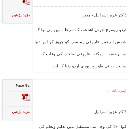
مزید پڑھیں
ڈاکتر عزیر اسرائیل - مدیر
اردو ریسرچ جرنل اشاعت کے مرحلے میں ہی تھا کہ
شمس الرحمن فاروقی ہم سب کو چھوڑ کر اس دنیا
سے رخصت ہوگئے۔ فاروقی صاحب کی وفات کا
سانحہ یقینی طور پر پوری اردو دنیا کے لیے
Page No.
اپنی بات←
مزید پڑھیں
ڈاکٹر عزیر اسرائیل
کوڈ -19 کی وجہ سے مستقبل میں تعلیم وتعلم کی