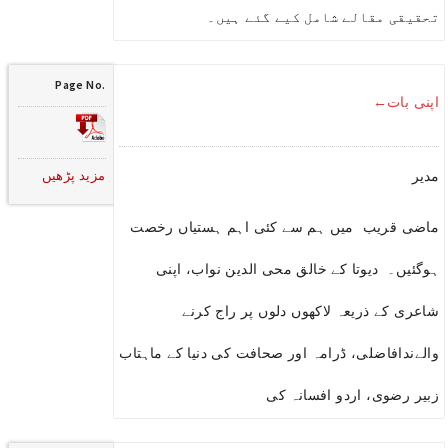
تحقیقی مقالے شامل کیے گئے ہیں۔
Page No.
اپنی بات←
مزید پڑھیں
مدیر
ماضی قریب میں ہم سے کئی اہم ہستیاں رخصت
ہوگئیں۔ دیوتا کے خالق محی الدین نواب، اپنی
شاعری کے ذریعہ لاکھوں دلوں پر راج کرنے
والےندافاضلی، ڈرامہ اور صحافت کی دنیا کے ماہتاب
زبیر رضوی، اردو افسانہ کی