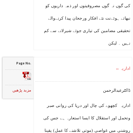
کی گوں نہ گوں مصروفیتوں اور ذمہ داریوں کو
نبھاتے ہوئےنت نئے افکار ورجحان پیدا کرنےوالے
تحقیقی مضامین کی تیاری جوئے شیرلانے سے کم
نہیں ۔ لیکن
Page No.
اداریہ←
مزید پڑھیں
ڈاکٹرعبدالرحمن
اداریہ کچھوے کی چال اور دریا کی روانی صبر
وتحمل اور استقلال کا ایسا استعارہ ہے جس کی
روشنی میں غواصی (موتی تلاشنے کا عمل) یقینا