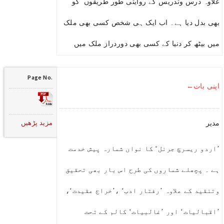
علاوہ درس وتدریس کے روایتی طور طریقوں کو
بھی بدل دیا ہے۔ اب ایک ہی شخص کسی بھی ملک
میں بیٹھ کر دنیا کے کسی بھی دوردراز ملک میں
Page No.
اپنی بات←
مزید پڑھیں
مدیر
’اردو ریسرچ جرنل‘ کا نواں شمارہ پیش خدمت
ہے ۔ پچھلے شماروں کی طرح اس بار بھی تحقیق
وتنقید کے علاوہ ’رفتار ادب‘ ،’خراج عقیدت‘،
’اقبالیات‘ اور ’غالبیات‘ کالم کے تحت