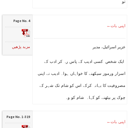
تو
Page No. 4
اپنی بات←
مزید پڑھیں
عزیر اسرائیل، مدیر
ایک شخص کسی ادیب کے پاس رہ کر ادب کے
اسرار ورموز سیکھنے کا خواہاں ہوا۔ ادیب نے اپنی
مصروفیت کا بہانہ کرکے اس کو شام تک شہر کے
چوک پر بیٹھنے کو کہا۔ شام کو وہ
Page No. 1-319
اپنی بات←