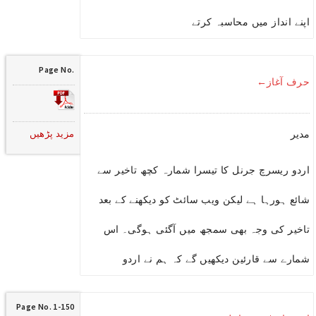
اپنے انداز میں محاسبہ کرتے
Page No.
حرف آغاز←
مزید پڑھیں
مدیر
اردو ریسرچ جرنل کا تیسرا شمارہ کچھ تاخیر سے
شائع ہورہا ہے لیکن ویب سائٹ کو دیکھنے کے بعد
تاخیر کی وجہ بھی سمجھ میں آگئی ہوگی۔ اس
شمارے سے قارئین دیکھیں گے کہ ہم نے اردو
Page No. 1-150