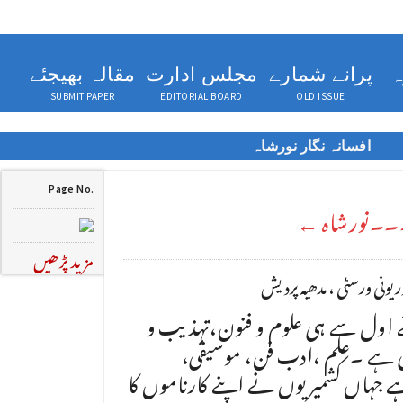
ہ
پرانے شمارے
مجلس ادارت
مقالہ بھیجئے
SUBMIT PAPER
EDITORIAL BOARD
OLD ISSUE
افسانہ نگار نورشاہ
Page No.
۔۔۔نورشاہ ←
مزید پڑھیں
یونی ورسٹی ، مدھیہ پردیش
ے اول سے ہی علوم و فنون،تہذیب و
رہی ہے ۔علم ،ادب فن، موسیقی،
ہے جہاں کشمیریوں نے اپنے کارناموں کا