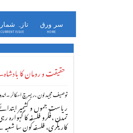
سر ورق
تازہ شمار
CURRENT ISSUE
HOME
حقیقت و رومان کا بادشاہ
توصیف مجید لون ،ریسرچ اسکالر ۔اندور 
ریاست جموں و کشمیر ابتدائ
تمدن ،فکرو فلسفہ کا گہوارہ 
کاریگری، فلسفہ کون سا شعبہ 