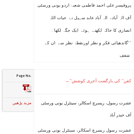
پروفیسر علی احمد فاطمی شعبۂ اردو یونی ورسٹی
آف الہ آباد، الہ آباد عابد سہیل نے حیات اللہ
انصاری کا خاکہ لکھتے ہوئے ایک جگہ لکھا :
’’گاندھیائی فکر و نظر اورنقطۂ نظر سے ان کے
شغف
Page No.
کفن” کی بازگشت:آخری کوشش”←
مزید پڑھیں
عشرت رسول، ریسرچ اسکالر، سینٹرل یونی ورسٹی
آف حیدر آباد
عشرت رسول ریسرچ اسکالر، سینٹرل یونی ورسٹی