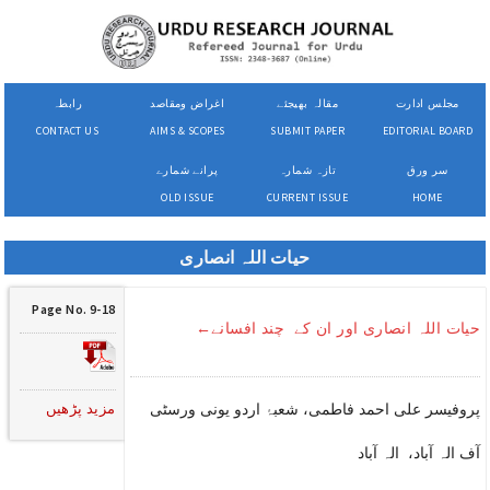
مجلس ادارت
مقالہ بھیجئے
اغراض ومقاصد
رابطہ
CONTACT US
AIMS & SCOPES
SUBMIT PAPER
EDITORIAL BOARD
سر ورق
تازہ شمارہ
پرانے شمارے
OLD ISSUE
CURRENT ISSUE
HOME
حیات اللہ انصاری
Page No. 9-18
حیات اللہ انصاری اور ان کے چند افسانے←
مزید پڑھیں
پروفیسر علی احمد فاطمی، شعبۂ اردو یونی ورسٹی
آف الہ آباد، الہ آباد