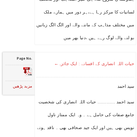
لسانیات کا مرکز رہا ہے،ہر دور میں ہمارے ملک
میں مختلف مذاہب کے ماننے والے اور الگ الگ زبانیں
بو لنے والے لوگ رہے ہیں ،دنیا بھر میں
Page No.
حیات اللہ انصاری کے افسانے : ایک جائزہ←
مزید پڑھیں
سید احمد
سید احمد ………… حیات اللہ انصاری کی شخصیت
جامع صفات کی حامل ہے ۔ وہ ایک ممتاز ناول
نویس بھی ہیں اور ایک جید صحافی بھی ۔ ناقد ہونے