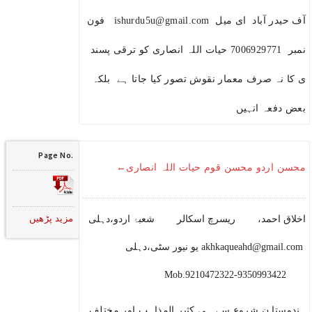
آف حیدر آباد ای میل ishurdu5u@gmail.com فون
نمبر 7006929771 حیات اللہ انصاری کو ترقی پسند
ی کا نہ صرف معمار نقوش تصور کیا جاتا ہے بلکہ
بعض دفعہ انہیں
Page No.
محسن اردو محسن قوم حیات اللہ انصاری←
مزید پڑھیں
اخلاق احمد، ریسرچ اسکالر شعبۂ اردو،دہلی
یو نیور سٹی،دہلی akhkaqueahd@gmail.com
Mob.9210472322-9350993422
ہندوستا ن شروع سے ہی کثیر المذاہب اور مختلف