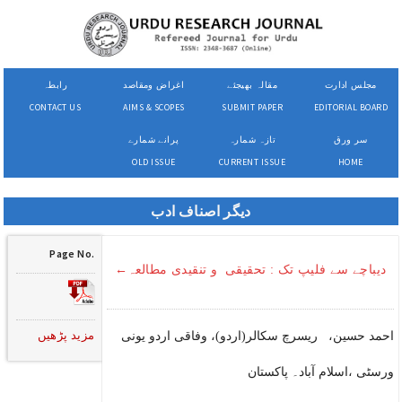
مجلس ادارت
مقالہ بھیجئے
اغراض ومقاصد
رابطہ
CONTACT US
AIMS & SCOPES
SUBMIT PAPER
EDITORIAL BOARD
سر ورق
تازہ شمارہ
پرانے شمارے
OLD ISSUE
CURRENT ISSUE
HOME
دیگر اصناف ادب
Page No.
دیباچے سے فلیپ تک : تحقیقی و تنقیدی مطالعہ←
مزید پڑھیں
احمد حسین، ریسرچ سکالر(اردو)، وفاقی اردو یونی
ورسٹی ،اسلام آباد۔ پاکستان