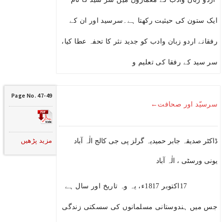
ایک ستون کی حیثیت رکھتا ہے۔سرسید اور ان کے
رفقانے اردو زبان وادب کو جدید نثر کا تحفہ عطا کیا،
سر سید کے رفقا کی تعلیم و
Page No. 47-49
سرسیّد اور صحافت←
مزید پڑھیں
ڈاکٹر صدیقہ جابر حمیدیہ گرلز پی جی کالج الٰہ آباد
یونی ورسٹی ، الٰہ آباد
17اکتوبر 1817ء، یہ وہ تاریخ اور سال ہے
جس میں ہندوستانی مسلمانوں کی سسکتی زندگی