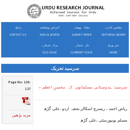
مجلس ادارت
مقالہ بھیجئے
اغراض ومقاصد
رابطہ
CONTACT US
AIMS & SCOPES
SUBMIT PAPER
EDITORIAL BOARD
سر ورق
تازہ شمارہ
پرانے شمارے
OLD ISSUE
CURRENT ISSUE
HOME
سرسید تحریک
Page No. 126-
سرسید:ہندوستانی مسلمانوں کے محسنِ اعظم←
127
ریاض احمد ، ریسرچ اسکالر،شعبۂ اردو ،علی گڑھ
مزید پڑھیں
مسلم یونیورسٹی ،علی گڑھ