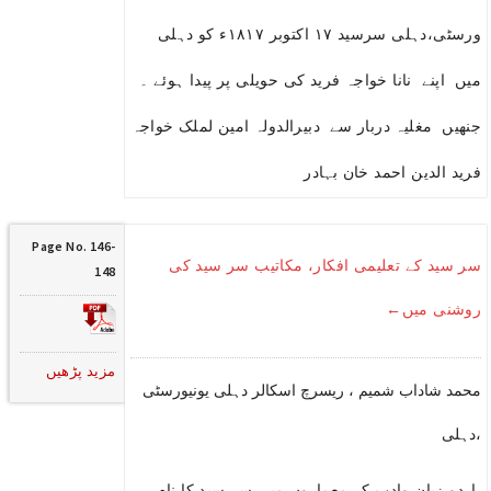
ورسٹی،دہلی سرسید ۱۷ اکتوبر ۱۸۱۷ء کو دہلی
میں اپنے نانا خواجہ فرید کی حویلی پر پیدا ہوئے ۔
جنھیں مغلیہ دربار سے دبیرالدولہ امین لملک خواجہ
فرید الدین احمد خان بہادر
Page No. 146-
سر سید کے تعلیمی افکار، مکاتیب سر سید کی
148
روشنی میں←
مزید پڑھیں
محمد شاداب شمیم ، ریسرچ اسکالر دہلی یونیورسٹی
،دہلی
اردو زبان وادب کے معماروں میں سر سید کا نام