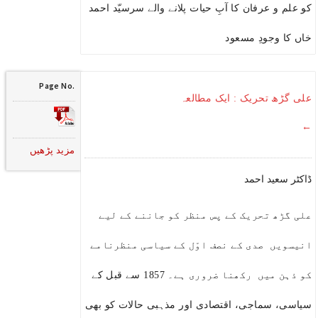
کو علم و عرفان کا آبِ حیات پلانے والے سرسیّد احمد
خاں کا وجودِ مسعود
Page No.
علی گڑھ تحریک : ایک مطالعہ
←
مزید پڑھیں
ڈاکٹر سعید احمد
علی گڑھ تحریک کے پس منظر کو جاننے کے لیے
انیسویں صدی کے نصف اوّل کے سیاسی منظرنامے
کو ذہن میں رکھنا ضروری ہے۔ 1857 سے قبل کے
سیاسی، سماجی، اقتصادی اور مذہبی حالات کو بھی