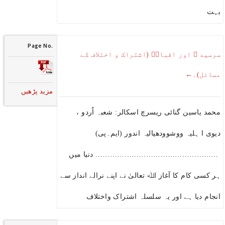
بہت
Page No.
سرسید ؒ اور اقبالؒ (اشتراک و اختلاف کے
مسائل)۔←
مزید پڑھیں
محمد یاسین گنائی ریسرچ اسکالر: شعبہ اُردو ،
دیوی ا ہلیہ ووشوودھیالیہ اندور (ایم۔پی)
…………………………………………… دنیا میں
ہر کسی کام کا آغاز اﷲ تعالیٰ نے اپنے نرالے انداز سے
انجام دیا ہے اور یہ سلسلہ اشتراک واختلاف