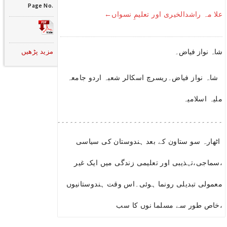
Page No.
علا مہ راشدالخیری اور تعلیمِ نسواں←
مزید پڑھیں
شاہ نواز فیاض۔
شاہ نواز فیاض۔ریسرچ اسکالر شعبہ اردو جامعہ
ملیہ اسلامیہ
۔۔۔۔۔۔۔۔۔۔۔۔۔۔۔۔۔۔۔۔۔۔۔۔۔۔۔۔۔۔۔۔۔۔۔۔۔۔۔۔۔۔۔۔۔۔۔۔۔۔۔۔۔
اٹھارہ سو ستاون کے بعد ہندوستان کی سیاسی
،سماجی،تہذیبی اور تعلیمی زندگی میں ایک غیر
معمولی تبدیلی رونما ہوئی۔اس وقت ہندوستانیوں
،خاص طور سے مسلما نوں کا سب