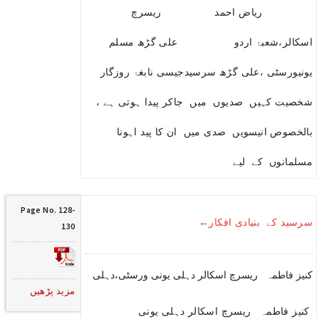
ریاض احمد ریسرچ
اسکالر،شعبۂ اردو علی گڑھ مسلم
یونیورسٹی ،علی گڑھ سرسیدجیسی نابغۂ روزگار
شخصیت کہیں صدیوں میں جاکر پیدا ہوتی ہے ،
بالخصوص انیسویں صدی میں ان کا پید اہونا
مسلمانوں کے لیے
Page No. 128-
سرسید کے بنیادی افکار←
130
کنیز فاطمہ ریسرچ اسکالر دہلی یونی ورسٹی،دہلی
مزید پڑھیں
کنیز فاطمہ ریسرچ اسکالر دہلی یونی