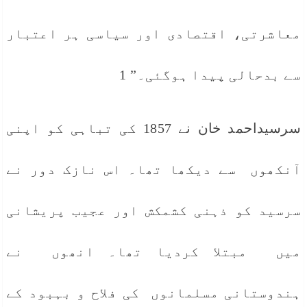
معاشرتی، اقتصادی اور سیاسی ہر اعتبار
سے بدحالی پیدا ہوگئی۔” 1
سرسیداحمد خان نے 1857 کی تباہی کو اپنی
آنکھوں سے دیکھا تھا۔ اس نازک دور نے
سرسید کو ذہنی کشمکش اور عجیب پریشانی
میں مبتلا کردیا تھا۔ انھوں نے
ہندوستانی مسلمانوں کی فلاح و بہبود کے