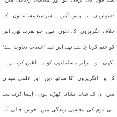
دشواریاں نہ پیش آئیں ۔ سرسیدمسلمانوں کے
خلاف انگریزوں کے دلوں میں جو نفرت تھی اس
کو ختم کرنا چاہتے تھے اس لیے ‘اسباب بغاوت ہند’
لکھی۔ وہ برابر مسلمانوں کو یہ تلقین کرتے رہے
کہ وہ انگریزوں کا ساتھ دیں اور علمی میدان
میں ان کے شانہ بشانہ کھڑے ہوں ، ایسا کرنے سے
ہی قوم کی معاشی زندگی میں خوش حالی آئے