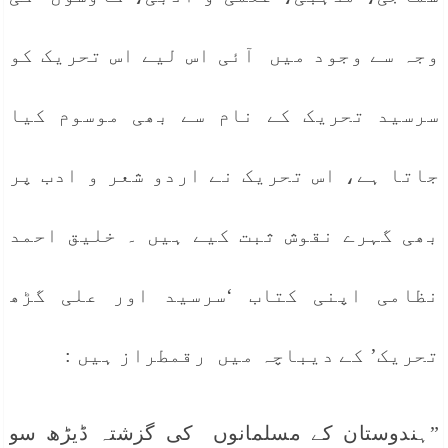
وجہ سے وجود میں آئی اس لیے اس تحریک کو
سرسید تحریک کے نام سے بھی موسوم کیا
جاتا ہے، اس تحریک نے اردو شعر و ادب پر
بھی گہرے نقوش ثبت کیے ہیں ۔ خلیق احمد
نظامی اپنی کتاب ‘سرسید اور علی گڑھ
تحریک’ کے دیباچہ میں رقمطراز ہیں :
”ہندوستان کے مسلمانوں کی گزشتہ ڈیڑھ سو