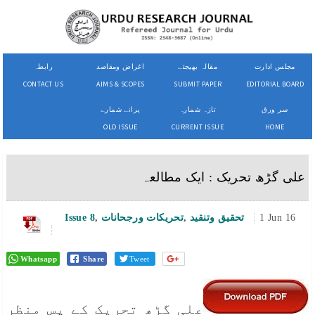
مجلس ادارت
مقالہ بھیجئے
اغراض ومقاصد
رابطہ
CONTACT US
AIMS & SCOPES
SUBMIT PAPER
EDITORIAL BOARD
سر ورق
تازہ شمارہ
پرانے شمارے
OLD ISSUE
CURRENT ISSUE
HOME
علی گڑھ تحریک : ایک مطالعہ
1 Jun 16
تحقیق وتنقید
,
تحریکات ورجحانات
,
Issue 8
Whatsapp
Share
Tweet
علی گڑھ تحریک کے پس منظر