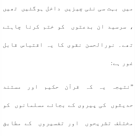
میں بہت سی نئی چیزیں داخل ہوگئیں تھیں
، سرسید ان بدعتوں کو ختم کرنا چاہتے
تھے۔ نورالحسن نقوی کا یہ اقتباس قابل
غور ہے:
”نتیجہ یہ کہ قرآن حکیم اور مستند
حدیثوں کی پیروی کے بجائے مسلمانوں کو
مختلف تشریحوں اور تفسیروں کے مطابق