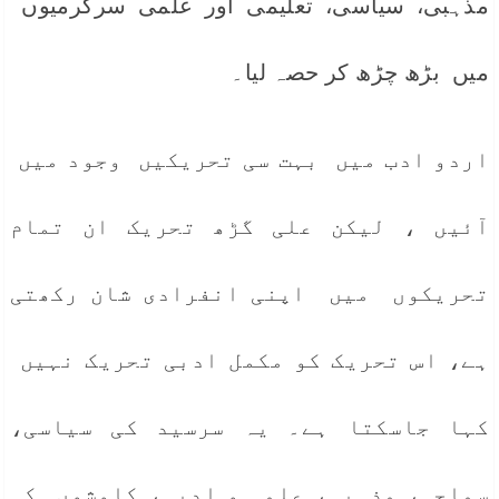
مذہبی، سیاسی، تعلیمی اور علمی سرگرمیوں
میں بڑھ چڑھ کر حصہ لیا۔
اردو ادب میں بہت سی تحریکیں وجود میں
آئیں ، لیکن علی گڑھ تحریک ان تمام
تحریکوں میں اپنی انفرادی شان رکھتی
ہے، اس تحریک کو مکمل ادبی تحریک نہیں
کہا جاسکتا ہے۔ یہ سرسید کی سیاسی،
سماجی، مذہبی، علمی و ادبی، کاوشوں کی