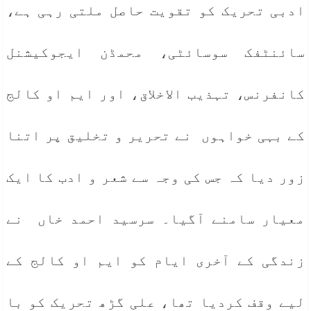
ادبی تحریک کو تقویت حاصل ملتی رہی ہے،
سائنٹفک سوسائٹی، محمڈن ایجوکیشنل
کانفرنس، تہذیب الاخلاق، اور ایم او کالج
کے بہی خواہوں نے تحریر و تخلیق پر اتنا
زور دیا کہ جس کی وجہ سے شعر و ادب کا ایک
معیار سامنے آگیا۔ سرسید احمد خاں نے
زندگی کے آخری ایام کو ایم او کالج کے
لیے وقف کردیا تھا، علی گڑھ تحریک کو با