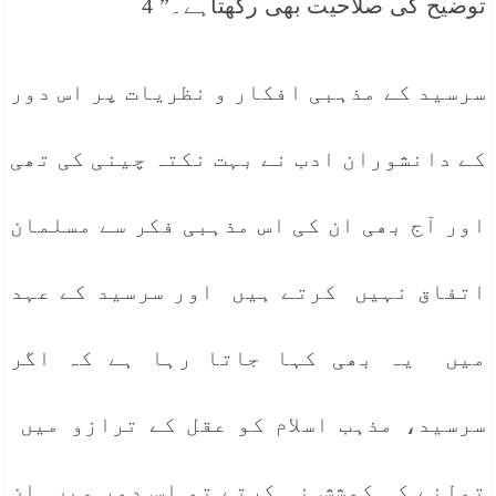
توضیح کی صلاحیت بھی رکھتاہے۔” 4
سرسید کے مذہبی افکار و نظریات پر اس دور
کے دانشوران ادب نے بہت نکتہ چینی کی تھی
اور آج بھی ان کی اس مذہبی فکر سے مسلمان
اتفاق نہیں کرتے ہیں اور سرسید کے عہد
میں یہ بھی کہا جاتا رہا ہے کہ اگر
سرسید، مذہب اسلام کو عقل کے ترازو میں
تولنے کی کوشش نہ کرتے تو اس دور میں ان