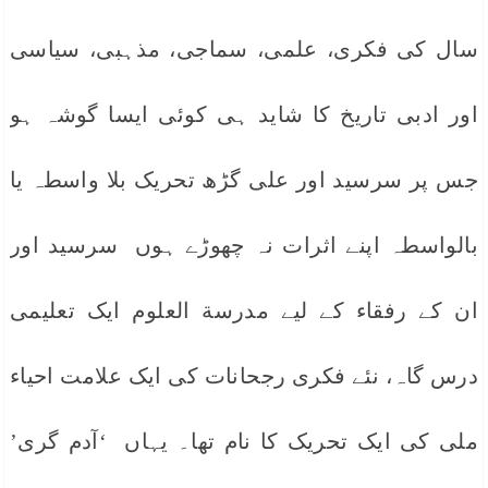
سال کی فکری، علمی، سماجی، مذہبی، سیاسی
اور ادبی تاریخ کا شاید ہی کوئی ایسا گوشہ ہو
جس پر سرسید اور علی گڑھ تحریک بلا واسطہ یا
بالواسطہ اپنے اثرات نہ چھوڑے ہوں سرسید اور
ان کے رفقاء کے لیے مدرسة العلوم ایک تعلیمی
درس گاہ، نئے فکری رجحانات کی ایک علامت احیاء
ملی کی ایک تحریک کا نام تھا۔ یہاں ‘آدم گری’