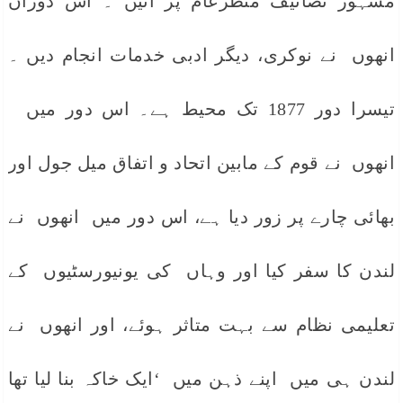
مشہور تصانیف منظرعام پر آئیں ۔ اس دوران
انھوں نے نوکری، دیگر ادبی خدمات انجام دیں ۔
تیسرا دور 1877 تک محیط ہے۔ اس دور میں
انھوں نے قوم کے مابین اتحاد و اتفاق میل جول اور
بھائی چارے پر زور دیا ہے، اس دور میں انھوں نے
لندن کا سفر کیا اور وہاں کی یونیورسٹیوں کے
تعلیمی نظام سے بہت متاثر ہوئے، اور انھوں نے
لندن ہی میں اپنے ذہن میں ‘ایک خاکہ بنا لیا تھا