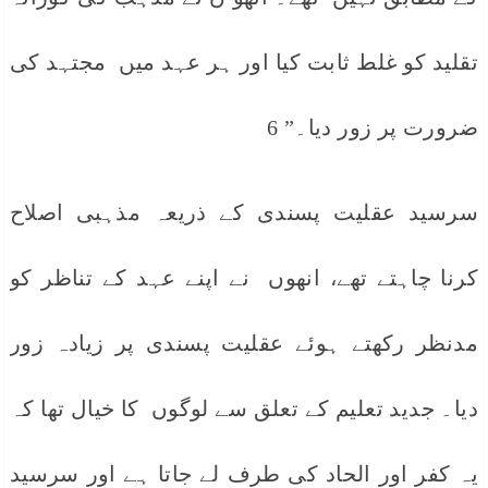
تقلید کو غلط ثابت کیا اور ہر عہد میں مجتہد کی
ضرورت پر زور دیا۔” 6
سرسید عقلیت پسندی کے ذریعہ مذہبی اصلاح
کرنا چاہتے تھے، انھوں نے اپنے عہد کے تناظر کو
مدنظر رکھتے ہوئے عقلیت پسندی پر زیادہ زور
دیا۔ جدید تعلیم کے تعلق سے لوگوں کا خیال تھا کہ
یہ کفر اور الحاد کی طرف لے جاتا ہے اور سرسید