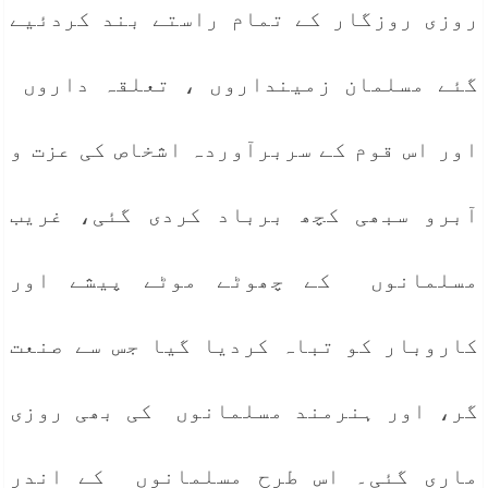
روزی روزگار کے تمام راستے بند کردئیے
گئے مسلمان زمینداروں ، تعلقہ داروں
اور اس قوم کے سربرآوردہ اشخاص کی عزت و
آبرو سبھی کچھ برباد کردی گئی، غریب
مسلمانوں کے چھوٹے موٹے پیشے اور
کاروبار کو تباہ کردیا گیا جس سے صنعت
گر، اور ہنرمند مسلمانوں کی بھی روزی
ماری گئی۔ اس طرح مسلمانوں کے اندر