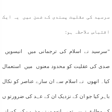
سرسید کی عقلیت پسندی کے ضمن میں یہ ایک
اقتباس ملاحظہ ہو:
”سرسید نے اسلام کی ترجمانی میں انیسویں
صدی کی عقلیت کو محدود معنوں میں استعمال
کیا۔ انھوں نے اسلام سے ان سارے عناصر کو نکال
باہر کیا جو ان کے نزدیک ان کے عہد کی ضرورتو ں
کے مطابق نہیں تھے۔ انھو ں نے مذہب کی کورانہ