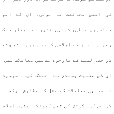
کی اتنی مخالفت نہ ہوتی۔ ان کے اہم
معاصرین حالی، شبلی، نذیر اور وقار ملک
وغیرہ نے ان کے اصلاحی کامو ں میں بڑھ چڑھ
کر حصہ لینے کے باوجود مذہبی معاملات میں
ان کی عقلیت پسندی سے اختلاف کیا۔ سرسید
نے مذہبی معاملات کو عقل کے مطابق دیکھنے
کی اس لیے کوشش کی تھی کیونکہ مذہب اسلام