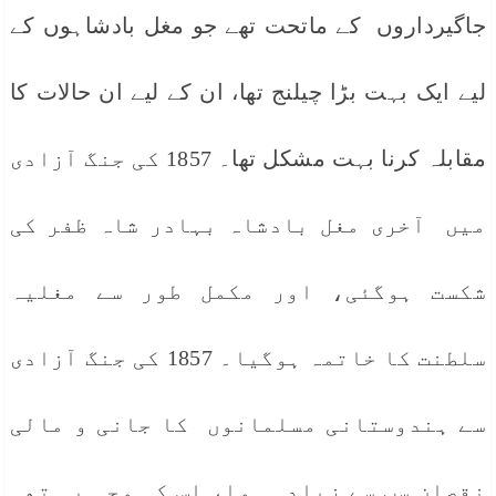
جاگیرداروں کے ماتحت تھے جو مغل بادشاہوں کے
لیے ایک بہت بڑا چیلنج تھا، ان کے لیے ان حالات کا
مقابلہ کرنا بہت مشکل تھا۔ 1857 کی جنگ آزادی
میں آخری مغل بادشاہ بہادر شاہ ظفر کی
شکست ہوگئی، اور مکمل طور سے مغلیہ
سلطنت کا خاتمہ ہوگیا۔ 1857 کی جنگ آزادی
سے ہندوستانی مسلمانوں کا جانی و مالی
نقصان سب سے زیادہ ہوا، اس کی وجہ یہ تھی