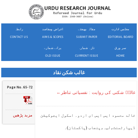
مجلس ادارت
مقالہ بھیجئے
اغراض ومقاصد
رابطہ
CONTACT US
AIMS & SCOPES
SUBMIT PAPER
EDITORIAL BOARD
سر ورق
تازہ شمارہ
پرانے شمارے
OLD ISSUE
CURRENT ISSUE
HOME
غالب شکن نقاد
Page No. 65-72
غالبؔ شکنی کی روایت : نفسیاتی تناظر←
مزید پڑھیں
خالد محمود ایس ایس ای اردو۔ اسکول ایجوکیشن
ڈیپارٹمنٹ،لیہ،پنجاب (پاکستان)۔