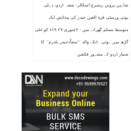
شاہین پروین ریسرچ اسکالر، شعبہ اردو، دہلی
یونی ورسٹی قرة العین حیدر کی پیدائش ایک
متوسط مسلم گھرانے میں٠ ٢جنوری ٢٧ ١٩ء کو علی
گڑھ میں ہوئی ۔انکے والد “سجاّدحیدر یلدرم’ کا
شمار اردو کے مشہور فکشن