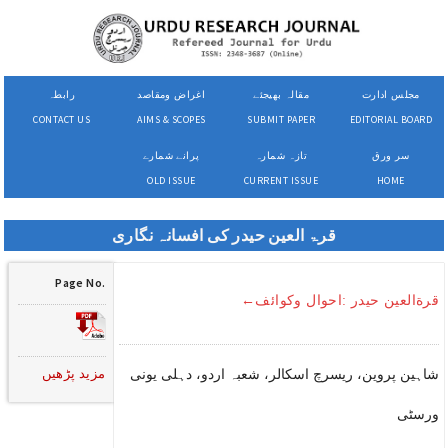
مجلس ادارت
مقالہ بھیجئے
اغراض ومقاصد
رابطہ
CONTACT US
AIMS & SCOPES
SUBMIT PAPER
EDITORIAL BOARD
سر ورق
تازہ شمارہ
پرانے شمارے
OLD ISSUE
CURRENT ISSUE
HOME
قرۃ العین حیدر کی افسانہ نگاری
Page No.
قرةالعین حیدر :احوال وکوائف←
مزید پڑھیں
شاہین پروین، ریسرچ اسکالر، شعبہ اردو، دہلی یونی
ورسٹی